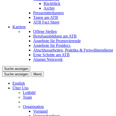
Rückblick
Archiv
Pressemitteilungen
Tagen am ATB
ATB Fact Sheet
Karriere
Offene Stellen
Berufsausbildung am ATB
Angebote für Promovierende
Angebote für Postdocs
Abschlussarbeiten, Praktika & Freiwilligendienst
Erste Schritte am ATB
Alumni Netzwerk
Suche anzeigen
Suche anzeigen
Menü
English
Über Uns
Leitbild
Team
Organisation
Vorstand
Vorstandsreferat