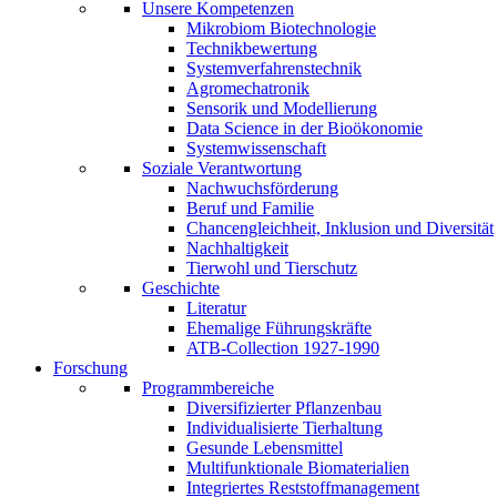
Unsere Kompetenzen
Mikrobiom Biotechnologie
Technikbewertung
Systemverfahrenstechnik
Agromechatronik
Sensorik und Modellierung
Data Science in der Bioökonomie
Systemwissenschaft
Soziale Verantwortung
Nachwuchsförderung
Beruf und Familie
Chancengleichheit, Inklusion und Diversität
Nachhaltigkeit
Tierwohl und Tierschutz
Geschichte
Literatur
Ehemalige Führungskräfte
ATB-Collection 1927-1990
Forschung
Programmbereiche
Diversifizierter Pflanzenbau
Individualisierte Tierhaltung
Gesunde Lebensmittel
Multifunktionale Biomaterialien
Integriertes Reststoffmanagement