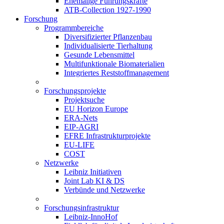
Ehemalige Führungskräfte
ATB-Collection 1927-1990
Forschung
Programmbereiche
Diversifizierter Pflanzenbau
Individualisierte Tierhaltung
Gesunde Lebensmittel
Multifunktionale Biomaterialien
Integriertes Reststoffmanagement
Forschungsprojekte
Projektsuche
EU Horizon Europe
ERA-Nets
EIP-AGRI
EFRE Infrastrukturprojekte
EU-LIFE
COST
Netzwerke
Leibniz Initiativen
Joint Lab KI & DS
Verbünde und Netzwerke
Forschungsinfrastruktur
Leibniz-InnoHof