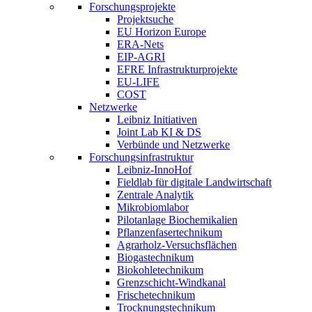
Forschungsprojekte
Projektsuche
EU Horizon Europe
ERA-Nets
EIP-AGRI
EFRE Infrastrukturprojekte
EU-LIFE
COST
Netzwerke
Leibniz Initiativen
Joint Lab KI & DS
Verbünde und Netzwerke
Forschungsinfrastruktur
Leibniz-InnoHof
Fieldlab für digitale Landwirtschaft
Zentrale Analytik
Mikrobiomlabor
Pilotanlage Biochemikalien
Pflanzenfasertechnikum
Agrarholz-Versuchsflächen
Biogastechnikum
Biokohletechnikum
Grenzschicht-Windkanal
Frischetechnikum
Trocknungstechnikum