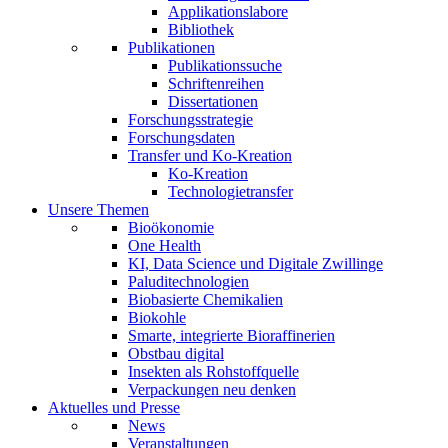
Applikationslabore
Bibliothek
Publikationen
Publikationssuche
Schriftenreihen
Dissertationen
Forschungsstrategie
Forschungsdaten
Transfer und Ko-Kreation
Ko-Kreation
Technologietransfer
Unsere Themen
Bioökonomie
One Health
KI, Data Science und Digitale Zwillinge
Paluditechnologien
Biobasierte Chemikalien
Biokohle
Smarte, integrierte Bioraffinerien
Obstbau digital
Insekten als Rohstoffquelle
Verpackungen neu denken
Aktuelles und Presse
News
Veranstaltungen