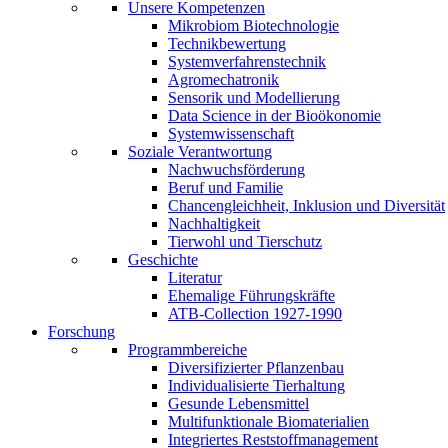
Unsere Kompetenzen
Mikrobiom Biotechnologie
Technikbewertung
Systemverfahrenstechnik
Agromechatronik
Sensorik und Modellierung
Data Science in der Bioökonomie
Systemwissenschaft
Soziale Verantwortung
Nachwuchsförderung
Beruf und Familie
Chancengleichheit, Inklusion und Diversität
Nachhaltigkeit
Tierwohl und Tierschutz
Geschichte
Literatur
Ehemalige Führungskräfte
ATB-Collection 1927-1990
Forschung
Programmbereiche
Diversifizierter Pflanzenbau
Individualisierte Tierhaltung
Gesunde Lebensmittel
Multifunktionale Biomaterialien
Integriertes Reststoffmanagement