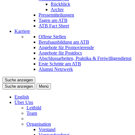
Rückblick
Archiv
Pressemitteilungen
Tagen am ATB
ATB Fact Sheet
Karriere
Offene Stellen
Berufsausbildung am ATB
Angebote für Promovierende
Angebote für Postdocs
Abschlussarbeiten, Praktika & Freiwilligendienst
Erste Schritte am ATB
Alumni Netzwerk
Suche anzeigen
Suche anzeigen
Menü
English
Über Uns
Leitbild
Team
Organisation
Vorstand
Vorstandsreferat