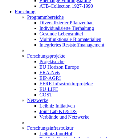
Ehemalige Führungskräfte
ATB-Collection 1927-1990
Forschung
Programmbereiche
Diversifizierter Pflanzenbau
Individualisierte Tierhaltung
Gesunde Lebensmittel
Multifunktionale Biomaterialien
Integriertes Reststoffmanagement
Forschungsprojekte
Projektsuche
EU Horizon Europe
ERA-Nets
EIP-AGRI
EFRE Infrastrukturprojekte
EU-LIFE
COST
Netzwerke
Leibniz Initiativen
Joint Lab KI & DS
Verbünde und Netzwerke
Forschungsinfrastruktur
Leibniz-InnoHof