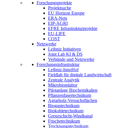
Forschungsprojekte
Projektsuche
EU Horizon Europe
ERA-Nets
EIP-AGRI
EFRE Infrastrukturprojekte
EU-LIFE
COST
Netzwerke
Leibniz Initiativen
Joint Lab KI & DS
Verbünde und Netzwerke
Forschungsinfrastruktur
Leibniz-InnoHof
Fieldlab für digitale Landwirtschaft
Zentrale Analytik
Mikrobiomlabor
Pilotanlage Biochemikalien
Pflanzenfasertechnikum
Agrarholz-Versuchsflächen
Biogastechnikum
Biokohletechnikum
Grenzschicht-Windkanal
Frischetechnikum
Trocknungstechnikum