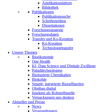
Applikationslabore
Bibliothek
Publikationen
Publikationssuche
Schriftenreihen
Dissertationen
Forschungsstrategie
Forschungsdaten
Transfer und Ko-Kreation
Ko-Kreation
Technologietransfer
Unsere Themen
Bioökonomie
One Health
KI, Data Science und Digitale Zwillinge
Paluditechnologien
Biobasierte Chemikalien
Biokohle
Smarte, integrierte Bioraffinerien
Obstbau digital
Insekten als Rohstoffquelle
Verpackungen neu denken
Aktuelles und Presse
News
Veranstaltungen