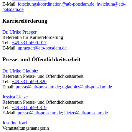
E-Mail:
forschungskoordination@
atb-potsdam.de
,
hwichura@
atb-
potsdam.de
Karriereförderung
Dr. Ulrike Praeger
Referentin für Karriereförderung
Tel.:
+49 331 5699-917
E-Mail:
upraeger@
atb-potsdam.de
Presse- und Öffentlichkeitsarbeit
Dr. Ulrike Glaubitz
Referentin Presse- und Öffentlichkeitsarbeit
Tel.:
+49 331 5699-820
Email:
presse@
atb-potsdam.de
;
uglaubitz@
atb-potsdam.de
Jessica Lietze
Referentin Presse- und Öffentlichkeitsarbeit
Tel.:
+49 331 5699-819
E-Mail:
presse@
atb-potsdam.de
;
jlietze@
atb-potsdam.de
Josefine Karl
Veranstaltungsmanagerin