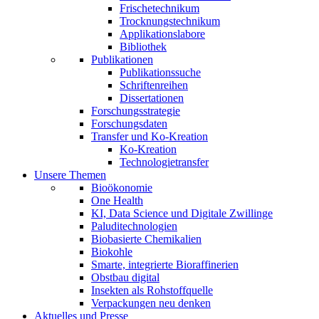
Frischetechnikum
Trocknungstechnikum
Applikationslabore
Bibliothek
Publikationen
Publikationssuche
Schriftenreihen
Dissertationen
Forschungsstrategie
Forschungsdaten
Transfer und Ko-Kreation
Ko-Kreation
Technologietransfer
Unsere Themen
Bioökonomie
One Health
KI, Data Science und Digitale Zwillinge
Paluditechnologien
Biobasierte Chemikalien
Biokohle
Smarte, integrierte Bioraffinerien
Obstbau digital
Insekten als Rohstoffquelle
Verpackungen neu denken
Aktuelles und Presse