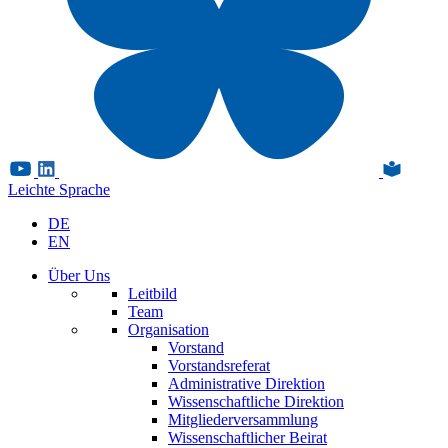
Leichte Sprache
DE
EN
Über Uns
Leitbild
Team
Organisation
Vorstand
Vorstandsreferat
Administrative Direktion
Wissenschaftliche Direktion
Mitgliederversammlung
Wissenschaftlicher Beirat