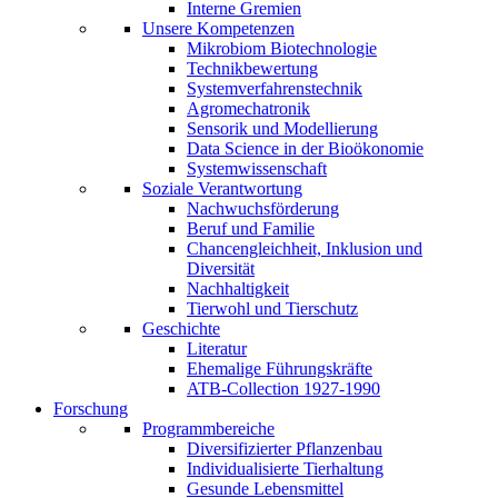
Interne Gremien
Unsere Kompetenzen
Mikrobiom Biotechnologie
Technikbewertung
Systemverfahrenstechnik
Agromechatronik
Sensorik und Modellierung
Data Science in der Bioökonomie
Systemwissenschaft
Soziale Verantwortung
Nachwuchsförderung
Beruf und Familie
Chancengleichheit, Inklusion und
Diversität
Nachhaltigkeit
Tierwohl und Tierschutz
Geschichte
Literatur
Ehemalige Führungskräfte
ATB-Collection 1927-1990
Forschung
Programmbereiche
Diversifizierter Pflanzenbau
Individualisierte Tierhaltung
Gesunde Lebensmittel