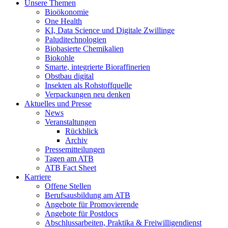
Unsere Themen
Bioökonomie
One Health
KI, Data Science und Digitale Zwillinge
Paluditechnologien
Biobasierte Chemikalien
Biokohle
Smarte, integrierte Bioraffinerien
Obstbau digital
Insekten als Rohstoffquelle
Verpackungen neu denken
Aktuelles und Presse
News
Veranstaltungen
Rückblick
Archiv
Pressemitteilungen
Tagen am ATB
ATB Fact Sheet
Karriere
Offene Stellen
Berufsausbildung am ATB
Angebote für Promovierende
Angebote für Postdocs
Abschlussarbeiten, Praktika & Freiwilligendienst