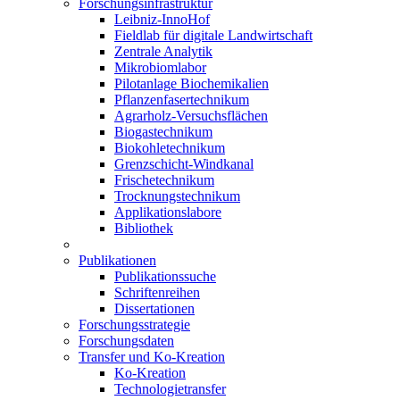
Forschungsinfrastruktur
Leibniz-InnoHof
Fieldlab für digitale Landwirtschaft
Zentrale Analytik
Mikrobiomlabor
Pilotanlage Biochemikalien
Pflanzenfasertechnikum
Agrarholz-Versuchsflächen
Biogastechnikum
Biokohletechnikum
Grenzschicht-Windkanal
Frischetechnikum
Trocknungstechnikum
Applikationslabore
Bibliothek
Publikationen
Publikationssuche
Schriftenreihen
Dissertationen
Forschungsstrategie
Forschungsdaten
Transfer und Ko-Kreation
Ko-Kreation
Technologietransfer