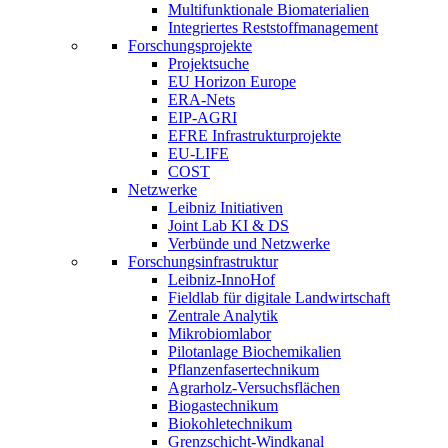
Multifunktionale Biomaterialien
Integriertes Reststoffmanagement
Forschungsprojekte
Projektsuche
EU Horizon Europe
ERA-Nets
EIP-AGRI
EFRE Infrastrukturprojekte
EU-LIFE
COST
Netzwerke
Leibniz Initiativen
Joint Lab KI & DS
Verbünde und Netzwerke
Forschungsinfrastruktur
Leibniz-InnoHof
Fieldlab für digitale Landwirtschaft
Zentrale Analytik
Mikrobiomlabor
Pilotanlage Biochemikalien
Pflanzenfasertechnikum
Agrarholz-Versuchsflächen
Biogastechnikum
Biokohletechnikum
Grenzschicht-Windkanal