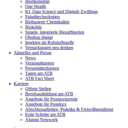
Bioökonomie
One Health
KI, Data Science und Digitale Zwillinge
Paluditechnologien
Biobasierte Chemikalien
Biokohle
Smarte, integrierte Bioraffinerien
Obstbau digital
Insekten als Rohstoffquelle
Verpackungen neu denken
Aktuelles und Presse
News
Veranstaltungen
Pressemitteilungen
Tagen am ATB
ATB Fact Sheet
Karriere
Offene Stellen
Berufsausbildung am ATB
Angebote für Promovierende
Angebote für Postdocs
Abschlussarbeiten, Praktika & Freiwilligendienst
Erste Schritte am ATB
Alumni Netzwerk