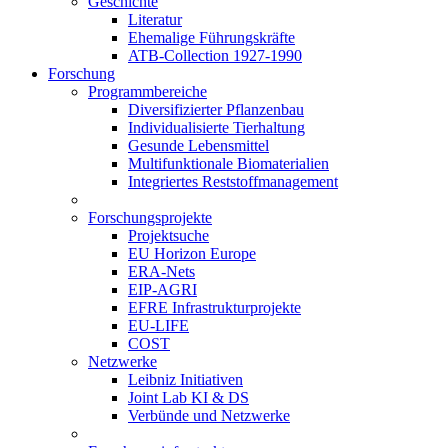
Geschichte
Literatur
Ehemalige Führungskräfte
ATB-Collection 1927-1990
Forschung
Programmbereiche
Diversifizierter Pflanzenbau
Individualisierte Tierhaltung
Gesunde Lebensmittel
Multifunktionale Biomaterialien
Integriertes Reststoffmanagement
Forschungsprojekte
Projektsuche
EU Horizon Europe
ERA-Nets
EIP-AGRI
EFRE Infrastrukturprojekte
EU-LIFE
COST
Netzwerke
Leibniz Initiativen
Joint Lab KI & DS
Verbünde und Netzwerke