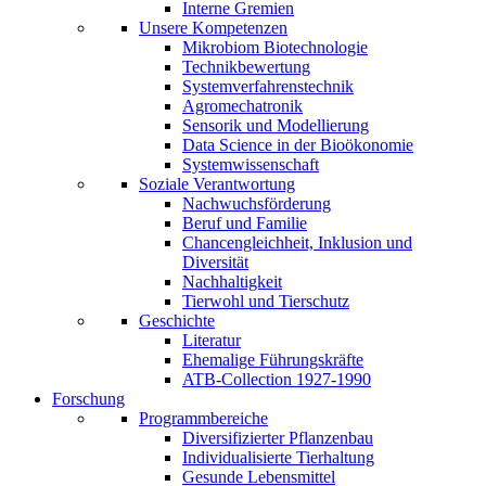
Interne Gremien
Unsere Kompetenzen
Mikrobiom Biotechnologie
Technikbewertung
Systemverfahrenstechnik
Agromechatronik
Sensorik und Modellierung
Data Science in der Bioökonomie
Systemwissenschaft
Soziale Verantwortung
Nachwuchsförderung
Beruf und Familie
Chancengleichheit, Inklusion und
Diversität
Nachhaltigkeit
Tierwohl und Tierschutz
Geschichte
Literatur
Ehemalige Führungskräfte
ATB-Collection 1927-1990
Forschung
Programmbereiche
Diversifizierter Pflanzenbau
Individualisierte Tierhaltung
Gesunde Lebensmittel