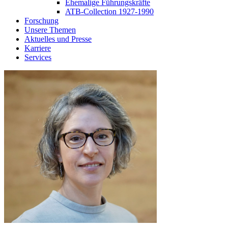
Ehemalige Führungskräfte
ATB-Collection 1927-1990
Forschung
Unsere Themen
Aktuelles und Presse
Karriere
Services