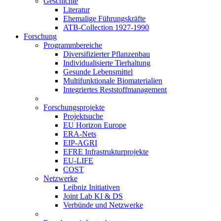
Geschichte
Literatur
Ehemalige Führungskräfte
ATB-Collection 1927-1990
Forschung
Programmbereiche
Diversifizierter Pflanzenbau
Individualisierte Tierhaltung
Gesunde Lebensmittel
Multifunktionale Biomaterialien
Integriertes Reststoffmanagement
Forschungsprojekte
Projektsuche
EU Horizon Europe
ERA-Nets
EIP-AGRI
EFRE Infrastrukturprojekte
EU-LIFE
COST
Netzwerke
Leibniz Initiativen
Joint Lab KI & DS
Verbünde und Netzwerke