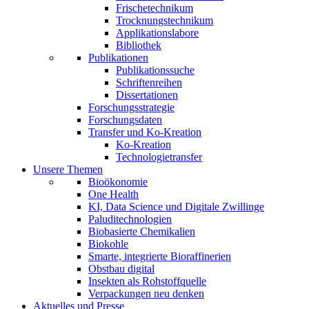
Frischetechnikum
Trocknungstechnikum
Applikationslabore
Bibliothek
Publikationen
Publikationssuche
Schriftenreihen
Dissertationen
Forschungsstrategie
Forschungsdaten
Transfer und Ko-Kreation
Ko-Kreation
Technologietransfer
Unsere Themen
Bioökonomie
One Health
KI, Data Science und Digitale Zwillinge
Paluditechnologien
Biobasierte Chemikalien
Biokohle
Smarte, integrierte Bioraffinerien
Obstbau digital
Insekten als Rohstoffquelle
Verpackungen neu denken
Aktuelles und Presse