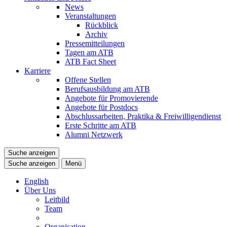
News
Veranstaltungen
Rückblick
Archiv
Pressemitteilungen
Tagen am ATB
ATB Fact Sheet
Karriere
Offene Stellen
Berufsausbildung am ATB
Angebote für Promovierende
Angebote für Postdocs
Abschlussarbeiten, Praktika & Freiwilligendienst
Erste Schritte am ATB
Alumni Netzwerk
Suche anzeigen
Suche anzeigen
Menü
English
Über Uns
Leitbild
Team
Organisation