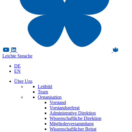
Leichte Sprache
DE
EN
Über Uns
Leitbild
Team
Organisation
Vorstand
Vorstandsreferat
Administrative Direktion
Wissenschaftliche Direktion
Mitgliederversammlung
Wissenschaftlicher Beirat