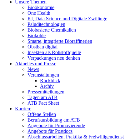
Unsere Themen
Bioökonomie
One Health
KI, Data Science und Digitale Zwillinge
Paluditechnologien
Biobasierte Chemikalien
Biokohle
Smarte, integrierte Bioraffinerien
Obstbau digital
Insekten als Rohstoffquelle
Verpackungen neu denken
Aktuelles und Presse
News
Veranstaltungen
Rückblick
Archiv
Pressemitteilungen
Tagen am ATB
ATB Fact Sheet
Karriere
Offene Stellen
Berufsausbildung am ATB
Angebote für Promovierende
Angebote für Postdocs
Abschlussarbeiten, Praktika & Freiwilligendienst