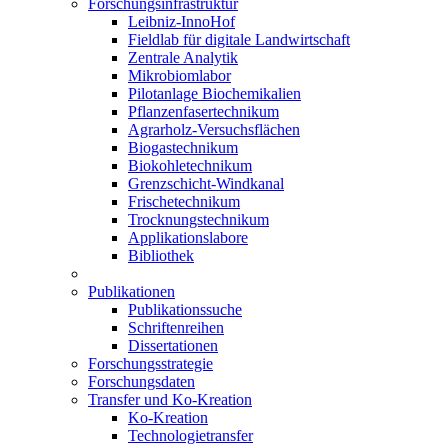
Forschungsinfrastruktur
Leibniz-InnoHof
Fieldlab für digitale Landwirtschaft
Zentrale Analytik
Mikrobiomlabor
Pilotanlage Biochemikalien
Pflanzenfasertechnikum
Agrarholz-Versuchsflächen
Biogastechnikum
Biokohletechnikum
Grenzschicht-Windkanal
Frischetechnikum
Trocknungstechnikum
Applikationslabore
Bibliothek
Publikationen
Publikationssuche
Schriftenreihen
Dissertationen
Forschungsstrategie
Forschungsdaten
Transfer und Ko-Kreation
Ko-Kreation
Technologietransfer