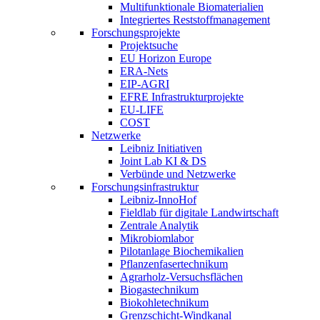
Multifunktionale Biomaterialien
Integriertes Reststoffmanagement
Forschungsprojekte
Projektsuche
EU Horizon Europe
ERA-Nets
EIP-AGRI
EFRE Infrastrukturprojekte
EU-LIFE
COST
Netzwerke
Leibniz Initiativen
Joint Lab KI & DS
Verbünde und Netzwerke
Forschungsinfrastruktur
Leibniz-InnoHof
Fieldlab für digitale Landwirtschaft
Zentrale Analytik
Mikrobiomlabor
Pilotanlage Biochemikalien
Pflanzenfasertechnikum
Agrarholz-Versuchsflächen
Biogastechnikum
Biokohletechnikum
Grenzschicht-Windkanal