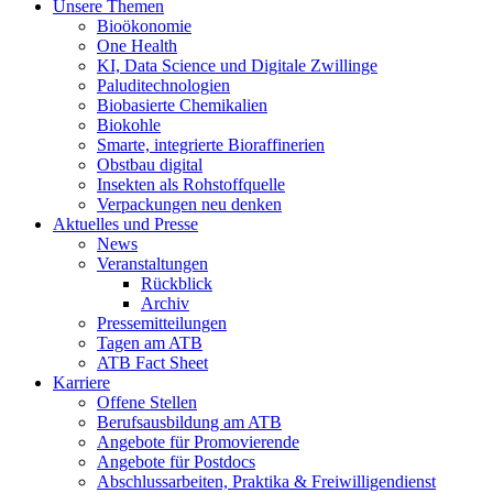
Unsere Themen
Bioökonomie
One Health
KI, Data Science und Digitale Zwillinge
Paluditechnologien
Biobasierte Chemikalien
Biokohle
Smarte, integrierte Bioraffinerien
Obstbau digital
Insekten als Rohstoffquelle
Verpackungen neu denken
Aktuelles und Presse
News
Veranstaltungen
Rückblick
Archiv
Pressemitteilungen
Tagen am ATB
ATB Fact Sheet
Karriere
Offene Stellen
Berufsausbildung am ATB
Angebote für Promovierende
Angebote für Postdocs
Abschlussarbeiten, Praktika & Freiwilligendienst