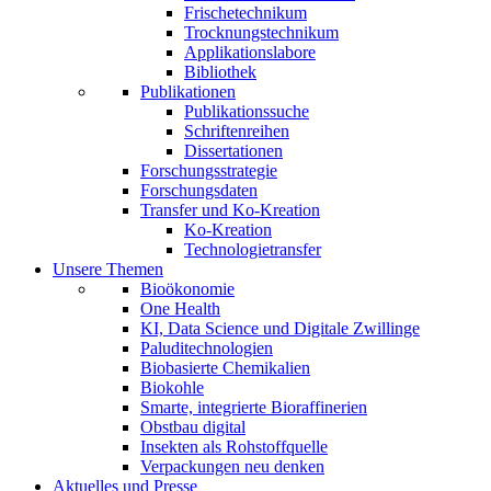
Frischetechnikum
Trocknungstechnikum
Applikationslabore
Bibliothek
Publikationen
Publikationssuche
Schriftenreihen
Dissertationen
Forschungsstrategie
Forschungsdaten
Transfer und Ko-Kreation
Ko-Kreation
Technologietransfer
Unsere Themen
Bioökonomie
One Health
KI, Data Science und Digitale Zwillinge
Paluditechnologien
Biobasierte Chemikalien
Biokohle
Smarte, integrierte Bioraffinerien
Obstbau digital
Insekten als Rohstoffquelle
Verpackungen neu denken
Aktuelles und Presse