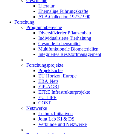
Geschichte
Literatur
Ehemalige Führungskräfte
ATB-Collection 1927-1990
Forschung
Programmbereiche
Diversifizierter Pflanzenbau
Individualisierte Tierhaltung
Gesunde Lebensmittel
Multifunktionale Biomaterialien
Integriertes Reststoffmanagement
Forschungsprojekte
Projektsuche
EU Horizon Europe
ERA-Nets
EIP-AGRI
EFRE Infrastrukturprojekte
EU-LIFE
COST
Netzwerke
Leibniz Initiativen
Joint Lab KI & DS
Verbünde und Netzwerke