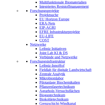
Multifunktionale Biomaterialien
Integriertes Reststoffmanagement
Forschungsprojekte
Projektsuche
EU Horizon Europe
ERA-Nets
EIP-AGRI
EFRE Infrastrukturprojekte
EU-LIFE
COST
Netzwerke
Leibniz Initiativen
Joint Lab KI & DS
Verbünde und Netzwerke
Forschungsinfrastruktur
Leibniz-InnoHof
Fieldlab für digitale Landwirtschaft
Zentrale Analytik
Mikrobiomlabor
Pilotanlage Biochemikalien
Pflanzenfasertechnikum
Agrarholz-Versuchsflächen
Biogastechnikum
Biokohletechnikum
Grenzschicht-Windkanal