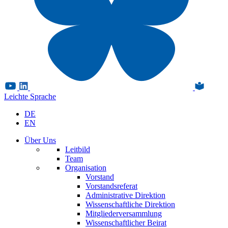
Leichte Sprache
DE
EN
Über Uns
Leitbild
Team
Organisation
Vorstand
Vorstandsreferat
Administrative Direktion
Wissenschaftliche Direktion
Mitgliederversammlung
Wissenschaftlicher Beirat