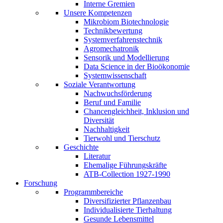
Interne Gremien
Unsere Kompetenzen
Mikrobiom Biotechnologie
Technikbewertung
Systemverfahrenstechnik
Agromechatronik
Sensorik und Modellierung
Data Science in der Bioökonomie
Systemwissenschaft
Soziale Verantwortung
Nachwuchsförderung
Beruf und Familie
Chancengleichheit, Inklusion und
Diversität
Nachhaltigkeit
Tierwohl und Tierschutz
Geschichte
Literatur
Ehemalige Führungskräfte
ATB-Collection 1927-1990
Forschung
Programmbereiche
Diversifizierter Pflanzenbau
Individualisierte Tierhaltung
Gesunde Lebensmittel