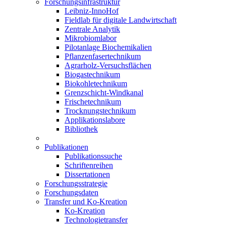
Forschungsinfrastruktur
Leibniz-InnoHof
Fieldlab für digitale Landwirtschaft
Zentrale Analytik
Mikrobiomlabor
Pilotanlage Biochemikalien
Pflanzenfasertechnikum
Agrarholz-Versuchsflächen
Biogastechnikum
Biokohletechnikum
Grenzschicht-Windkanal
Frischetechnikum
Trocknungstechnikum
Applikationslabore
Bibliothek
Publikationen
Publikationssuche
Schriftenreihen
Dissertationen
Forschungsstrategie
Forschungsdaten
Transfer und Ko-Kreation
Ko-Kreation
Technologietransfer