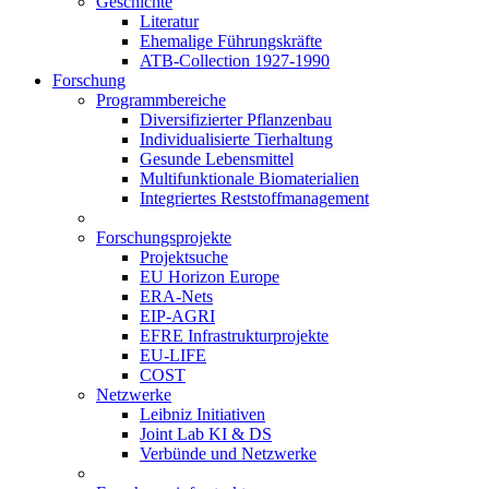
Geschichte
Literatur
Ehemalige Führungskräfte
ATB-Collection 1927-1990
Forschung
Programmbereiche
Diversifizierter Pflanzenbau
Individualisierte Tierhaltung
Gesunde Lebensmittel
Multifunktionale Biomaterialien
Integriertes Reststoffmanagement
Forschungsprojekte
Projektsuche
EU Horizon Europe
ERA-Nets
EIP-AGRI
EFRE Infrastrukturprojekte
EU-LIFE
COST
Netzwerke
Leibniz Initiativen
Joint Lab KI & DS
Verbünde und Netzwerke