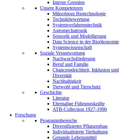
Interne Gremien
Unsere Kompetenzen
Mikrobiom Biotechnologie
Technikbewertung
Systemverfahrenstechnik
Agromechatronik
Sensorik und Modellierung
Data Science in der Bioökonomie
Systemwissenschaft
Soziale Verantwortung
Nachwuchsförderung
Beruf und Familie
Chancengleichheit, Inklusion und
Diversität
Nachhaltigkeit
Tierwohl und Tierschutz
Geschichte
Literatur
Ehemalige Führungskräfte
ATB-Collection 1927-1990
Forschung
Programmbereiche
Diversifizierter Pflanzenbau
Individualisierte Tierhaltung
Gesunde Lebensmittel