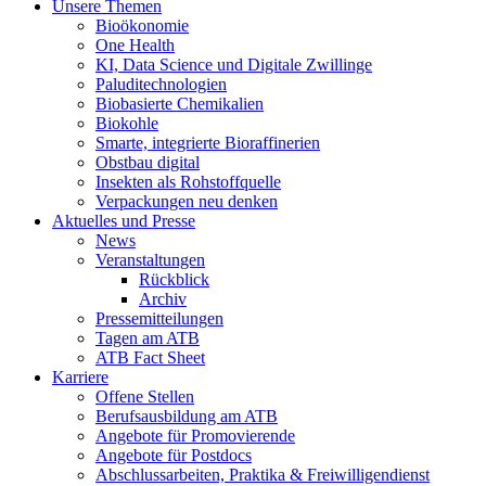
Unsere Themen
Bioökonomie
One Health
KI, Data Science und Digitale Zwillinge
Paluditechnologien
Biobasierte Chemikalien
Biokohle
Smarte, integrierte Bioraffinerien
Obstbau digital
Insekten als Rohstoffquelle
Verpackungen neu denken
Aktuelles und Presse
News
Veranstaltungen
Rückblick
Archiv
Pressemitteilungen
Tagen am ATB
ATB Fact Sheet
Karriere
Offene Stellen
Berufsausbildung am ATB
Angebote für Promovierende
Angebote für Postdocs
Abschlussarbeiten, Praktika & Freiwilligendienst