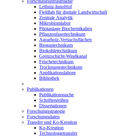
Forschungsinfrastruktur
Leibniz-InnoHof
Fieldlab für digitale Landwirtschaft
Zentrale Analytik
Mikrobiomlabor
Pilotanlage Biochemikalien
Pflanzenfasertechnikum
Agrarholz-Versuchsflächen
Biogastechnikum
Biokohletechnikum
Grenzschicht-Windkanal
Frischetechnikum
Trocknungstechnikum
Applikationslabore
Bibliothek
Publikationen
Publikationssuche
Schriftenreihen
Dissertationen
Forschungsstrategie
Forschungsdaten
Transfer und Ko-Kreation
Ko-Kreation
Technologietransfer