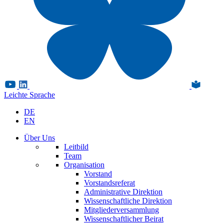
Leichte Sprache
DE
EN
Über Uns
Leitbild
Team
Organisation
Vorstand
Vorstandsreferat
Administrative Direktion
Wissenschaftliche Direktion
Mitgliederversammlung
Wissenschaftlicher Beirat