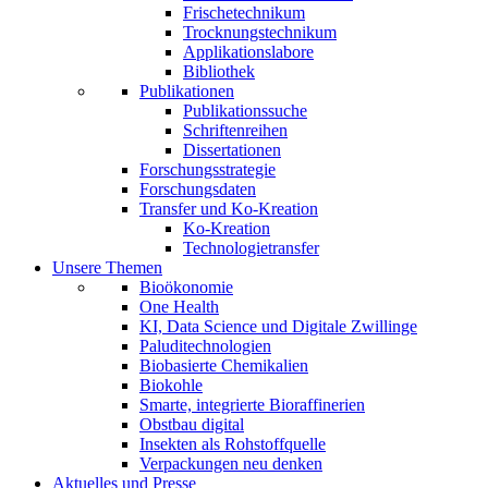
Frischetechnikum
Trocknungstechnikum
Applikationslabore
Bibliothek
Publikationen
Publikationssuche
Schriftenreihen
Dissertationen
Forschungsstrategie
Forschungsdaten
Transfer und Ko-Kreation
Ko-Kreation
Technologietransfer
Unsere Themen
Bioökonomie
One Health
KI, Data Science und Digitale Zwillinge
Paluditechnologien
Biobasierte Chemikalien
Biokohle
Smarte, integrierte Bioraffinerien
Obstbau digital
Insekten als Rohstoffquelle
Verpackungen neu denken
Aktuelles und Presse