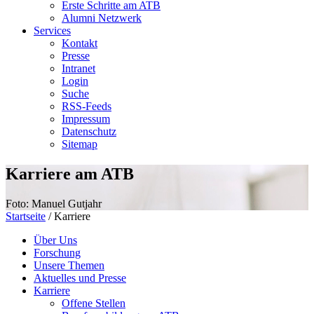
Erste Schritte am ATB
Alumni Netzwerk
Services
Kontakt
Presse
Intranet
Login
Suche
RSS-Feeds
Impressum
Datenschutz
Sitemap
Karriere am ATB
Foto: Manuel Gutjahr
Startseite
/
Karriere
Über Uns
Forschung
Unsere Themen
Aktuelles und Presse
Karriere
Offene Stellen