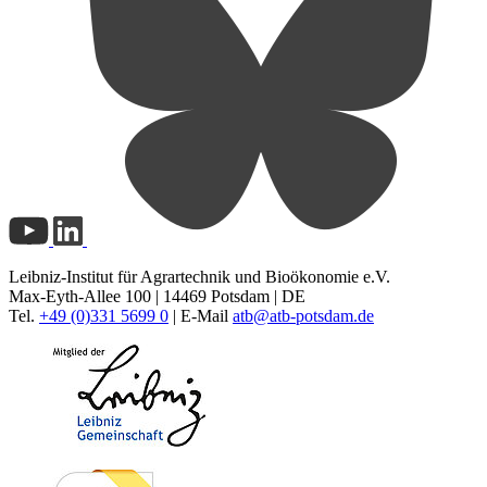
Leibniz-Institut für Agrartechnik und Bioökonomie e.V.
Max-Eyth-Allee 100 | 14469 Potsdam | DE
Tel.
+49 (0)331 5699 0
| E-Mail
atb@
atb-potsdam.de