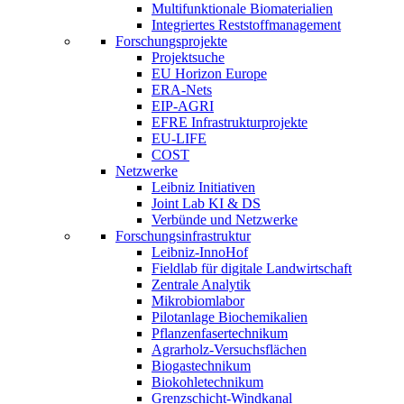
Multifunktionale Biomaterialien
Integriertes Reststoffmanagement
Forschungsprojekte
Projektsuche
EU Horizon Europe
ERA-Nets
EIP-AGRI
EFRE Infrastrukturprojekte
EU-LIFE
COST
Netzwerke
Leibniz Initiativen
Joint Lab KI & DS
Verbünde und Netzwerke
Forschungsinfrastruktur
Leibniz-InnoHof
Fieldlab für digitale Landwirtschaft
Zentrale Analytik
Mikrobiomlabor
Pilotanlage Biochemikalien
Pflanzenfasertechnikum
Agrarholz-Versuchsflächen
Biogastechnikum
Biokohletechnikum
Grenzschicht-Windkanal