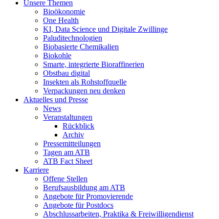
Unsere Themen
Bioökonomie
One Health
KI, Data Science und Digitale Zwillinge
Paluditechnologien
Biobasierte Chemikalien
Biokohle
Smarte, integrierte Bioraffinerien
Obstbau digital
Insekten als Rohstoffquelle
Verpackungen neu denken
Aktuelles und Presse
News
Veranstaltungen
Rückblick
Archiv
Pressemitteilungen
Tagen am ATB
ATB Fact Sheet
Karriere
Offene Stellen
Berufsausbildung am ATB
Angebote für Promovierende
Angebote für Postdocs
Abschlussarbeiten, Praktika & Freiwilligendienst