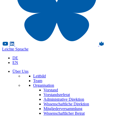
Leichte Sprache
DE
EN
Über Uns
Leitbild
Team
Organisation
Vorstand
Vorstandsreferat
Administrative Direktion
Wissenschaftliche Direktion
Mitgliederversammlung
Wissenschaftlicher Beirat