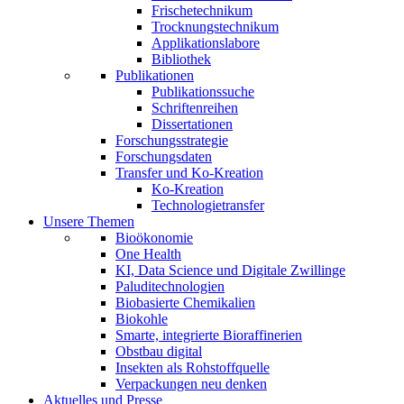
Frischetechnikum
Trocknungstechnikum
Applikationslabore
Bibliothek
Publikationen
Publikationssuche
Schriftenreihen
Dissertationen
Forschungsstrategie
Forschungsdaten
Transfer und Ko-Kreation
Ko-Kreation
Technologietransfer
Unsere Themen
Bioökonomie
One Health
KI, Data Science und Digitale Zwillinge
Paluditechnologien
Biobasierte Chemikalien
Biokohle
Smarte, integrierte Bioraffinerien
Obstbau digital
Insekten als Rohstoffquelle
Verpackungen neu denken
Aktuelles und Presse