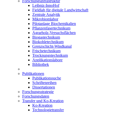
Forschungsinfrastruktur
Leibniz-InnoHof
Fieldlab für digitale Landwirtschaft
Zentrale Analytik
Mikrobiomlabor
Pilotanlage Biochemikalien
Pflanzenfasertechnikum
Agrarholz-Versuchsflächen
Biogastechnikum
Biokohletechnikum
Grenzschicht-Windkanal
Frischetechnikum
Trocknungstechnikum
Applikationslabore
Bibliothek
Publikationen
Publikationssuche
Schriftenreihen
Dissertationen
Forschungsstrategie
Forschungsdaten
Transfer und Ko-Kreation
Ko-Kreation
Technologietransfer