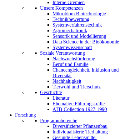
Interne Gremien
Unsere Kompetenzen
Mikrobiom Biotechnologie
Technikbewertung
Systemverfahrenstechnik
Agromechatronik
Sensorik und Modellierung
Data Science in der Bioökonomie
Systemwissenschaft
Soziale Verantwortung
Nachwuchsförderung
Beruf und Familie
Chancengleichheit, Inklusion und
Diversität
Nachhaltigkeit
Tierwohl und Tierschutz
Geschichte
Literatur
Ehemalige Führungskräfte
ATB-Collection 1927-1990
Forschung
Programmbereiche
Diversifizierter Pflanzenbau
Individualisierte Tierhaltung
Gesunde Lebensmittel