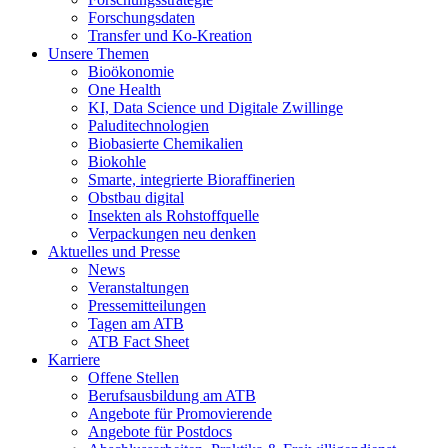
Forschungsdaten
Transfer und Ko-Kreation
Unsere Themen
Bioökonomie
One Health
KI, Data Science und Digitale Zwillinge
Paluditechnologien
Biobasierte Chemikalien
Biokohle
Smarte, integrierte Bioraffinerien
Obstbau digital
Insekten als Rohstoffquelle
Verpackungen neu denken
Aktuelles und Presse
News
Veranstaltungen
Pressemitteilungen
Tagen am ATB
ATB Fact Sheet
Karriere
Offene Stellen
Berufsausbildung am ATB
Angebote für Promovierende
Angebote für Postdocs