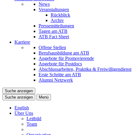
News
Veranstaltungen
Rückblick
Archiv
Pressemitteilungen
Tagen am ATB
ATB Fact Sheet
Karriere
Offene Stellen
Berufsausbildung am ATB
Angebote für Promovierende
Angebote für Postdocs
Abschlussarbeiten, Praktika & Freiwilligendienst
Erste Schritte am ATB
Alumni Netzwerk
Suche anzeigen
Suche anzeigen
Menü
English
Über Uns
Leitbild
Team
Organisation