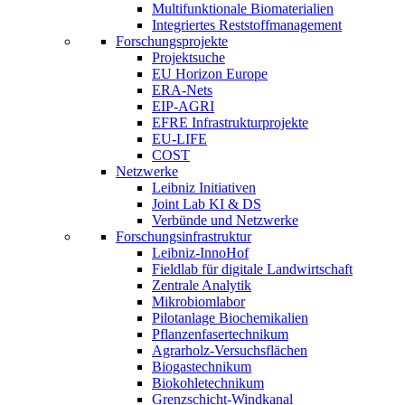
Multifunktionale Biomaterialien
Integriertes Reststoffmanagement
Forschungsprojekte
Projektsuche
EU Horizon Europe
ERA-Nets
EIP-AGRI
EFRE Infrastrukturprojekte
EU-LIFE
COST
Netzwerke
Leibniz Initiativen
Joint Lab KI & DS
Verbünde und Netzwerke
Forschungsinfrastruktur
Leibniz-InnoHof
Fieldlab für digitale Landwirtschaft
Zentrale Analytik
Mikrobiomlabor
Pilotanlage Biochemikalien
Pflanzenfasertechnikum
Agrarholz-Versuchsflächen
Biogastechnikum
Biokohletechnikum
Grenzschicht-Windkanal