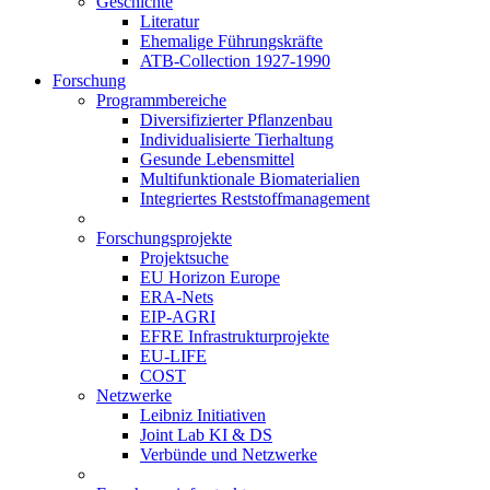
Geschichte
Literatur
Ehemalige Führungskräfte
ATB-Collection 1927-1990
Forschung
Programmbereiche
Diversifizierter Pflanzenbau
Individualisierte Tierhaltung
Gesunde Lebensmittel
Multifunktionale Biomaterialien
Integriertes Reststoffmanagement
Forschungsprojekte
Projektsuche
EU Horizon Europe
ERA-Nets
EIP-AGRI
EFRE Infrastrukturprojekte
EU-LIFE
COST
Netzwerke
Leibniz Initiativen
Joint Lab KI & DS
Verbünde und Netzwerke