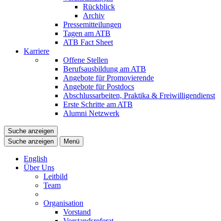
Rückblick
Archiv
Pressemitteilungen
Tagen am ATB
ATB Fact Sheet
Karriere
Offene Stellen
Berufsausbildung am ATB
Angebote für Promovierende
Angebote für Postdocs
Abschlussarbeiten, Praktika & Freiwilligendienst
Erste Schritte am ATB
Alumni Netzwerk
Suche anzeigen
Suche anzeigen
Menü
English
Über Uns
Leitbild
Team
Organisation
Vorstand
Vorstandsreferat