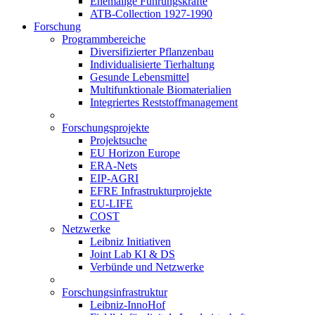
Ehemalige Führungskräfte
ATB-Collection 1927-1990
Forschung
Programmbereiche
Diversifizierter Pflanzenbau
Individualisierte Tierhaltung
Gesunde Lebensmittel
Multifunktionale Biomaterialien
Integriertes Reststoffmanagement
Forschungsprojekte
Projektsuche
EU Horizon Europe
ERA-Nets
EIP-AGRI
EFRE Infrastrukturprojekte
EU-LIFE
COST
Netzwerke
Leibniz Initiativen
Joint Lab KI & DS
Verbünde und Netzwerke
Forschungsinfrastruktur
Leibniz-InnoHof