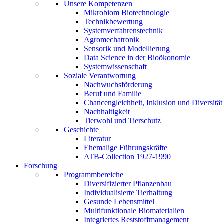
Unsere Kompetenzen
Mikrobiom Biotechnologie
Technikbewertung
Systemverfahrenstechnik
Agromechatronik
Sensorik und Modellierung
Data Science in der Bioökonomie
Systemwissenschaft
Soziale Verantwortung
Nachwuchsförderung
Beruf und Familie
Chancengleichheit, Inklusion und Diversität
Nachhaltigkeit
Tierwohl und Tierschutz
Geschichte
Literatur
Ehemalige Führungskräfte
ATB-Collection 1927-1990
Forschung
Programmbereiche
Diversifizierter Pflanzenbau
Individualisierte Tierhaltung
Gesunde Lebensmittel
Multifunktionale Biomaterialien
Integriertes Reststoffmanagement