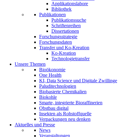
Applikationslabore
Bibliothek
Publikationen
Publikationssuche
Schriftenreihen
Dissertationen
Forschungsstrategie
Forschungsdaten
Transfer und Ko-Kreation
Ko-Kreation
Technologietransfer
Unsere Themen
Bioökonomie
One Health
KI, Data Science und Digitale Zwillinge
Paluditechnologien
Biobasierte Chemikalien
Biokohle
Smarte, integrierte Bioraffinerien
Obstbau digital
Insekten als Rohstoffquelle
Verpackungen neu denken
Aktuelles und Presse
News
Veranstaltungen