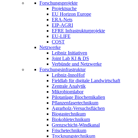
Forschungsprojekte
Projektsuche
EU Horizon Europe
ERA-Nets
EIP-AGRI
EFRE Infrastrukturprojekte
EU-LIFE
COST
Netzwerke
Leibniz Initiativen
Joint Lab KI & DS
Verbünde und Netzwerke
Forschungsinfrastruktur
Leibniz-InnoHof
Fieldlab für digitale Landwirtschaft
Zentrale Analytik
Mikrobiomlabor
Pilotanlage Biochemikalien
Pflanzenfasertechnikum
Agrarholz-Versuchsflächen
Biogastechnikum
Biokohletechnikum
Grenzschicht-Windkanal
Frischetechnikum
Trocknungstechnikum