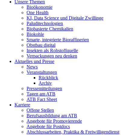
Unsere Themen
Bioökonomie
One Health
KI, Data Science und Digitale Zwillinge
Paluditechnologien
Biobasierte Chemikalien
Biokohle
Smarte, integrierte Bioraffinerien
Obstbau digital
Insekten als Rohstoffquelle
Verpackungen neu denken
Aktuelles und Presse
News
Veranstaltungen
Rückblick
Archiv
Pressemitteilungen
Tagen am ATB
ATB Fact Sheet
Karriere
Offene Stellen
Berufsausbildung am ATB
Angebote für Promovierende
Angebote für Postdocs
Abschlussarbeiten, Praktika & Freiwilligendienst