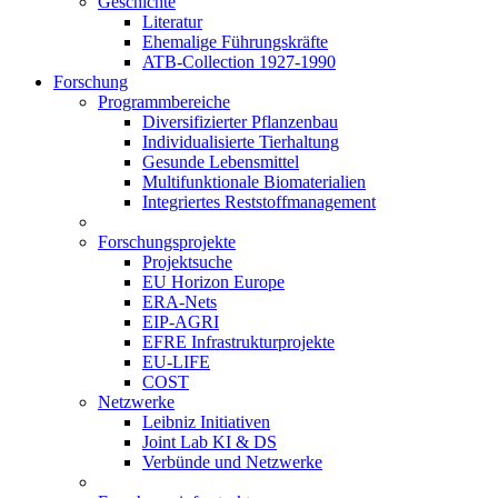
Geschichte
Literatur
Ehemalige Führungskräfte
ATB-Collection 1927-1990
Forschung
Programmbereiche
Diversifizierter Pflanzenbau
Individualisierte Tierhaltung
Gesunde Lebensmittel
Multifunktionale Biomaterialien
Integriertes Reststoffmanagement
Forschungsprojekte
Projektsuche
EU Horizon Europe
ERA-Nets
EIP-AGRI
EFRE Infrastrukturprojekte
EU-LIFE
COST
Netzwerke
Leibniz Initiativen
Joint Lab KI & DS
Verbünde und Netzwerke