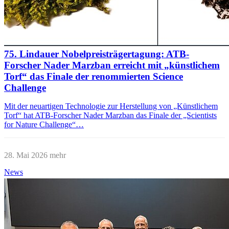
75. Lindauer Nobelpreisträgertagung: ATB-
Forscher Nader Marzban erreicht mit „künstlichem
Torf“ das Finale der renommierten Science
Challenge
Mit der neuartigen Technologie zur Herstellung von „Künstlichem
Torf“ hat ATB-Forscher Nader Marzban das Finale der „Scientists
for Nature Challenge“…
28. Mai 2026
mehr
News