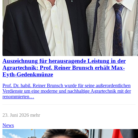
Auszeichnung für herausragende Leistung in der
Agrartechnik: Prof. Reiner Brunsch erhält Max-
Eyth-Gedenkmünze
Prof. Dr. habil. Reiner Brunsch wurde für seine außerordentlichen
Verdienste um eine moderne und nachhaltige Agrartechnik mit der
renommierten…
23. Juni 2026
mehr
News