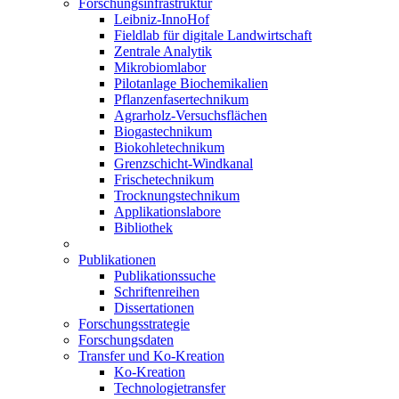
Forschungsinfrastruktur
Leibniz-InnoHof
Fieldlab für digitale Landwirtschaft
Zentrale Analytik
Mikrobiomlabor
Pilotanlage Biochemikalien
Pflanzenfasertechnikum
Agrarholz-Versuchsflächen
Biogastechnikum
Biokohletechnikum
Grenzschicht-Windkanal
Frischetechnikum
Trocknungstechnikum
Applikationslabore
Bibliothek
Publikationen
Publikationssuche
Schriftenreihen
Dissertationen
Forschungsstrategie
Forschungsdaten
Transfer und Ko-Kreation
Ko-Kreation
Technologietransfer