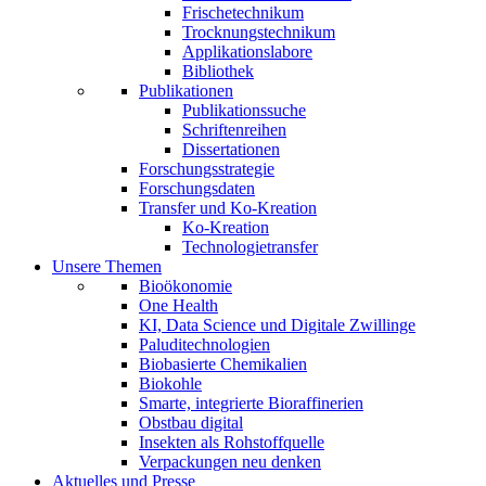
Frischetechnikum
Trocknungstechnikum
Applikationslabore
Bibliothek
Publikationen
Publikationssuche
Schriftenreihen
Dissertationen
Forschungsstrategie
Forschungsdaten
Transfer und Ko-Kreation
Ko-Kreation
Technologietransfer
Unsere Themen
Bioökonomie
One Health
KI, Data Science und Digitale Zwillinge
Paluditechnologien
Biobasierte Chemikalien
Biokohle
Smarte, integrierte Bioraffinerien
Obstbau digital
Insekten als Rohstoffquelle
Verpackungen neu denken
Aktuelles und Presse