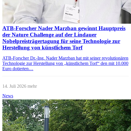
ATB-Forscher Nader Marzban gewinnt Hauptpreis
der Nature Challenge auf der Lindauer
Nobelpreisträgertagung für seine Technologie zur
Herstellung von künstlichem Torf
ATB-Forscher Dr.-Ing. Nader Marzban hat mit seiner revolutionären
Technologie zur Herstellung von „künstlichem Torf“ den mit 10.000
Euro dotierten…
14. Juli 2026
mehr
News