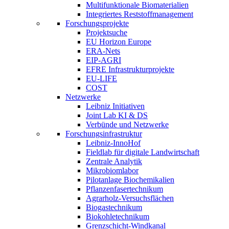
Multifunktionale Biomaterialien
Integriertes Reststoffmanagement
Forschungsprojekte
Projektsuche
EU Horizon Europe
ERA-Nets
EIP-AGRI
EFRE Infrastrukturprojekte
EU-LIFE
COST
Netzwerke
Leibniz Initiativen
Joint Lab KI & DS
Verbünde und Netzwerke
Forschungsinfrastruktur
Leibniz-InnoHof
Fieldlab für digitale Landwirtschaft
Zentrale Analytik
Mikrobiomlabor
Pilotanlage Biochemikalien
Pflanzenfasertechnikum
Agrarholz-Versuchsflächen
Biogastechnikum
Biokohletechnikum
Grenzschicht-Windkanal