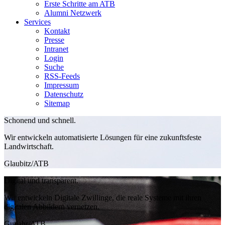
Erste Schritte am ATB
Alumni Netzwerk
Services
Kontakt
Presse
Intranet
Login
Suche
RSS-Feeds
Impressum
Datenschutz
Sitemap
Schonend und schnell.
Wir entwickeln automatisierte Lösungen für eine zukunftsfeste
Landwirtschaft.
Glaubitz/ATB
Digital und transparent.
Wir entwickeln Digitale Zwillinge, die reale Systeme mit ihren
digitalen Abbildern vernetzen.
Gutjahr/ATB