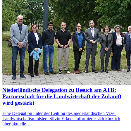
Niederländische Delegation zu Besuch am ATB:
Partnerschaft für die Landwirtschaft der Zukunft
wird gestärkt
Eine Delegation unter der Leitung des niederländischen Vize-
Landwirtschaftsministers Silvio Erkens informierte sich kürzlich
über aktuelle…