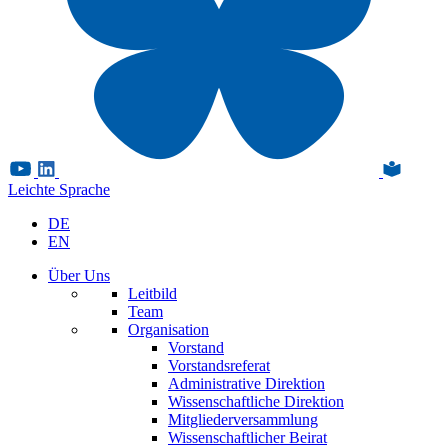
Leichte Sprache
DE
EN
Über Uns
Leitbild
Team
Organisation
Vorstand
Vorstandsreferat
Administrative Direktion
Wissenschaftliche Direktion
Mitgliederversammlung
Wissenschaftlicher Beirat