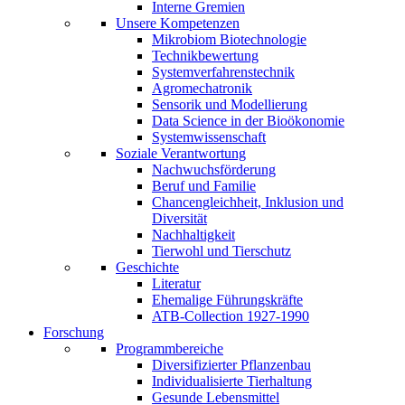
Interne Gremien
Unsere Kompetenzen
Mikrobiom Biotechnologie
Technikbewertung
Systemverfahrenstechnik
Agromechatronik
Sensorik und Modellierung
Data Science in der Bioökonomie
Systemwissenschaft
Soziale Verantwortung
Nachwuchsförderung
Beruf und Familie
Chancengleichheit, Inklusion und
Diversität
Nachhaltigkeit
Tierwohl und Tierschutz
Geschichte
Literatur
Ehemalige Führungskräfte
ATB-Collection 1927-1990
Forschung
Programmbereiche
Diversifizierter Pflanzenbau
Individualisierte Tierhaltung
Gesunde Lebensmittel