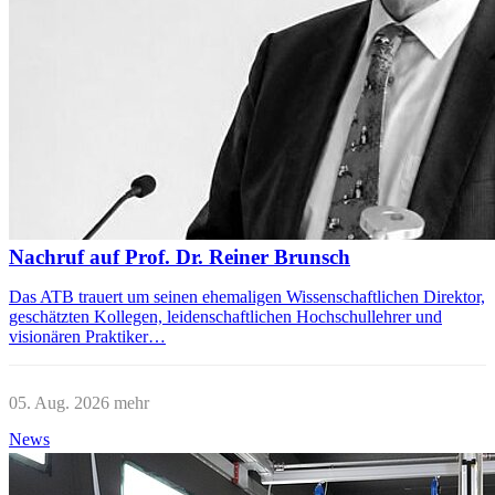
Nachruf auf Prof. Dr. Reiner Brunsch
Das ATB trauert um seinen ehemaligen Wissenschaftlichen Direktor,
geschätzten Kollegen, leidenschaftlichen Hochschullehrer und
visionären Praktiker…
05. Aug. 2026
mehr
News