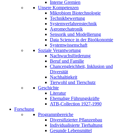
Interne Gremien
Unsere Kompetenzen
Mikrobiom Biotechnologie
Technikbewertung
Systemverfahrenstechnik
Agromechatronik
Sensorik und Modellierung
Data Science in der Bioökonomie
Systemwissenschaft
Soziale Verantwortung
Nachwuchsförderung
Beruf und Familie
Chancengleichheit, Inklusion und
Diversität
Nachhaltigkeit
Tierwohl und Tierschutz
Geschichte
Literatur
Ehemalige Führungskräfte
ATB-Collection 1927-1990
Forschung
Programmbereiche
Diversifizierter Pflanzenbau
Individualisierte Tierhaltung
Gesunde Lebensmittel