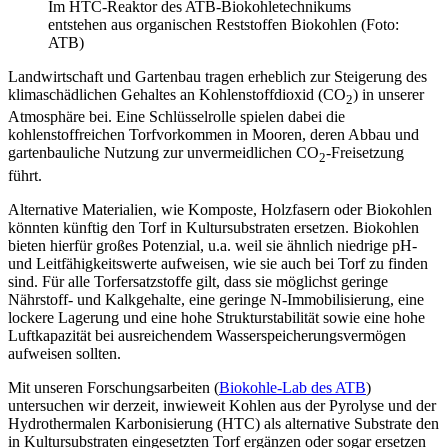
Im HTC-Reaktor des ATB-Biokohletechnikums
entstehen aus organischen Reststoffen Biokohlen (Foto:
ATB)
Landwirtschaft und Gartenbau tragen erheblich zur Steigerung des
klimaschädlichen Gehaltes an Kohlenstoffdioxid (CO
) in unserer
2
Atmosphäre bei. Eine Schlüsselrolle spielen dabei die
kohlenstoffreichen Torfvorkommen in Mooren, deren Abbau und
gartenbauliche Nutzung zur unvermeidlichen CO
-Freisetzung
2
führt.
Alternative Materialien, wie Komposte, Holzfasern oder Biokohlen
könnten künftig den Torf in Kultursubstraten ersetzen. Biokohlen
bieten hierfür großes Potenzial, u.a. weil sie ähnlich niedrige pH-
und Leitfähigkeitswerte aufweisen, wie sie auch bei Torf zu finden
sind. Für alle Torfersatzstoffe gilt, dass sie möglichst geringe
Nährstoff- und Kalkgehalte, eine geringe N-Immobilisierung, eine
lockere Lagerung und eine hohe Strukturstabilität sowie eine hohe
Luftkapazität bei ausreichendem Wasserspeicherungsvermögen
aufweisen sollten.
Mit unseren Forschungsarbeiten (
Biokohle-Lab des ATB
)
untersuchen wir derzeit, inwieweit Kohlen aus der Pyrolyse und der
Hydrothermalen Karbonisierung (HTC) als alternative Substrate den
in Kultursubstraten eingesetzten Torf ergänzen oder sogar ersetzen