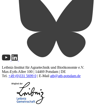
Leibniz-Institut für Agrartechnik und Bioökonomie e.V.
Max-Eyth-Allee 100 | 14469 Potsdam | DE
Tel.
+49 (0)331 5699 0
| E-Mail
atb@
atb-potsdam.de