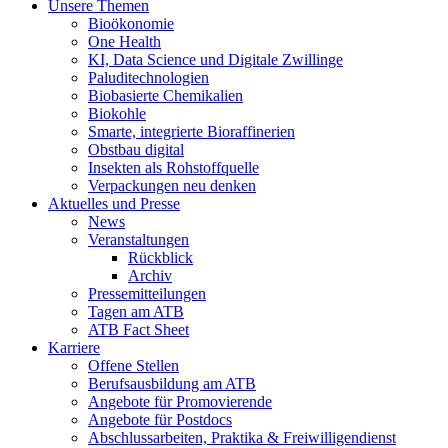
Unsere Themen
Bioökonomie
One Health
KI, Data Science und Digitale Zwillinge
Paluditechnologien
Biobasierte Chemikalien
Biokohle
Smarte, integrierte Bioraffinerien
Obstbau digital
Insekten als Rohstoffquelle
Verpackungen neu denken
Aktuelles und Presse
News
Veranstaltungen
Rückblick
Archiv
Pressemitteilungen
Tagen am ATB
ATB Fact Sheet
Karriere
Offene Stellen
Berufsausbildung am ATB
Angebote für Promovierende
Angebote für Postdocs
Abschlussarbeiten, Praktika & Freiwilligendienst