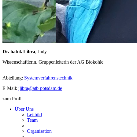
Dr. habil. Libra
, Judy
Wissenschaftlerin, Gruppenleiterin der AG Biokohle
Abteilung:
Systemverfahrenstechnik
E-Mail:
jlibra@
atb-potsdam.de
zum Profil
Über Uns
Leitbild
Team
Organisation