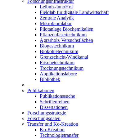
Forschungsinfrastruktur
Leibniz-InnoHof
Fieldlab für digitale Landwirtschaft
Zentrale Analytik
Mikrobiomlabor
Pilotanlage Biochemikalien
Pflanzenfasertechnikum
Agrarholz-Versuchsflächen
Biogastechnikum
Biokohletechnikum
Grenzschicht-Windkanal
Frischetechnikum
Trocknungstechnikum
Applikationslabore
Bibliothek
Publikationen
Publikationssuche
Schriftenreihen
Dissertationen
Forschungsstrategie
Forschungsdaten
Transfer und Ko-Kreation
Ko-Kreation
Technologietransfer