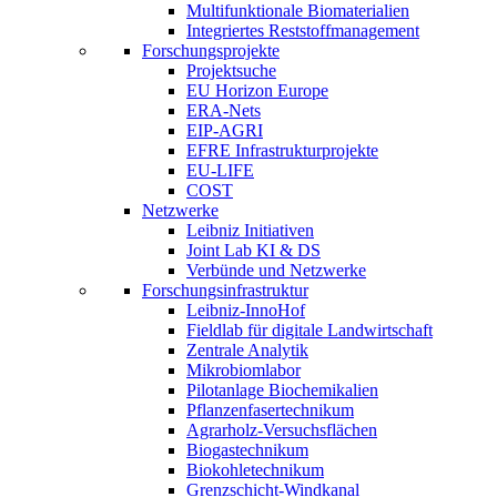
Multifunktionale Biomaterialien
Integriertes Reststoffmanagement
Forschungsprojekte
Projektsuche
EU Horizon Europe
ERA-Nets
EIP-AGRI
EFRE Infrastrukturprojekte
EU-LIFE
COST
Netzwerke
Leibniz Initiativen
Joint Lab KI & DS
Verbünde und Netzwerke
Forschungsinfrastruktur
Leibniz-InnoHof
Fieldlab für digitale Landwirtschaft
Zentrale Analytik
Mikrobiomlabor
Pilotanlage Biochemikalien
Pflanzenfasertechnikum
Agrarholz-Versuchsflächen
Biogastechnikum
Biokohletechnikum
Grenzschicht-Windkanal