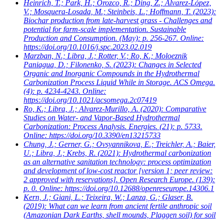
Heinrich, T.; Park, H.; Orozco, R.; Ding, Z.; Álvarez-López,
V.; Mosquera-Losada, M.; Steinbeis, L.; Hoffmann, T.
(2023):
Biochar production from late-harvest grass - Challenges and
potential for farm-scale implementation. Sustainable
Production and Consumption. (May): p. 256-267. Online:
https://doi.org/10.1016/j.spc.2023.02.019
Marzban, N.; Libra, J.; Rotter, V.; Ro, K.; Moloeznik
Paniagua, D.; Filonenko, S.
(2023): Changes in Selected
Organic and Inorganic Compounds in the Hydrothermal
Carbonization Process Liquid While in Storage. ACS Omega.
(4): p. 4234-4243. Online:
https://doi.org/10.1021/acsomega.2c07419
Ro, K.; Libra, J.; Alvarez-Murillo, A.
(2020): Comparative
Studies on Water- and Vapor-Based Hydrothermal
Carbonization: Process Analysis. Energies. (21): p. 5733.
Online: https://doi.org/10.3390/en13215733
Chung, J.; Gerner, G.; Ovsyannikova, E.; Treichler, A.; Baier,
U.; Libra, J.; Krebs, R.
(2021): Hydrothermal carbonization
as an alternative sanitation technology: process optimization
and development of low-cost reactor [version 1; peer review:
2 approved with reservations]. Open Research Europe. (139):
p. 0. Online: https://doi.org/10.12688/openreseurope.14306.1
Kern, J.; Giani, L.; Teixeira, W.; Lanza, G.; Glaser, B.
(2019): What can we learn from ancient fertile anthropic soil
(Amazonian Dark Earths, shell mounds, Plaggen soil) for soil