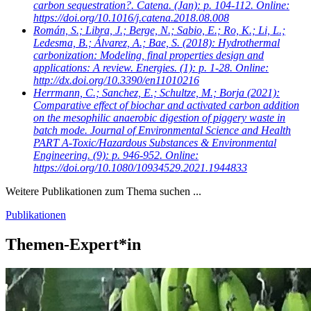
carbon sequestration?. Catena. (Jan): p. 104-112. Online:
https://doi.org/10.1016/j.catena.2018.08.008
Román, S.; Libra, J.; Berge, N.; Sabio, E.; Ro, K.; Li, L.;
Ledesma, B.; Álvarez, A.; Bae, S.
(2018): Hydrothermal
carbonization: Modeling, final properties design and
applications: A review. Energies. (1): p. 1-28. Online:
http://dx.doi.org/10.3390/en11010216
Herrmann, C.; Sanchez, E.; Schultze, M.; Borja
(2021):
Comparative effect of biochar and activated carbon addition
on the mesophilic anaerobic digestion of piggery waste in
batch mode. Journal of Environmental Science and Health
PART A-Toxic/Hazardous Substances & Environmental
Engineering. (9): p. 946-952. Online:
https://doi.org/10.1080/10934529.2021.1944833
Weitere Publikationen zum Thema suchen ...
Publikationen
Themen-Expert*in