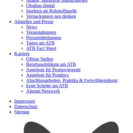
Smarte, integrierte Bioraffinerien
Obstbau digital
Insekten als Rohstoffquelle
Verpackungen neu denken
Aktuelles und Presse
News
Veranstaltungen
Pressemitteilungen
Tagen am ATB
ATB Fact Sheet
Karriere
Offene Stellen
Berufsausbildung am ATB
Angebote für Promovierende
Angebote für Postdocs
Abschlussarbeiten, Praktika & Freiwilligendienst
Erste Schritte am ATB
Alumni Netzwerk
Impressum
Datenschutz
Sitemap