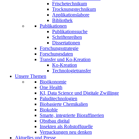
Frischetechnikum
Trocknungstechnikum
Applikationslabore
Bibliothek
Publikationen
Publikationssuche
Schriftenreihen
Dissertationen
Forschungsstrategie
Forschungsdaten
Transfer und Ko-Kreation
Ko-Kreation
Technologietransfer
Unsere Themen
Bioökonomie
One Health
KI, Data Science und Digitale Zwillinge
Paluditechnologien
Biobasierte Chemikalien
Biokohle
Smarte, integrierte Bioraffinerien
Obstbau digital
Insekten als Rohstoffquelle
Verpackungen neu denken
Aktuelles und Presse