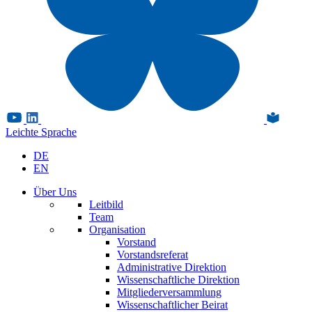
Leichte Sprache
DE
EN
Über Uns
Leitbild
Team
Organisation
Vorstand
Vorstandsreferat
Administrative Direktion
Wissenschaftliche Direktion
Mitgliederversammlung
Wissenschaftlicher Beirat