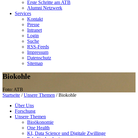
Erste Schritte am ATB
Alumni Netzwerk
Services
Kontakt
Presse
Intranet
Login
Suche
RSS-Feeds
Impressum
Datenschutz
Sitemap
Biokohle
Foto: ATB
Startseite
/
Unsere Themen
/
Biokohle
Über Uns
Forschung
Unsere Themen
Bioökonomie
One Health
KI, Data Science und Digitale Zwillinge