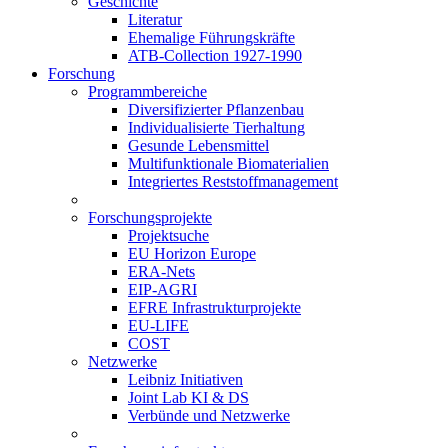
Geschichte
Literatur
Ehemalige Führungskräfte
ATB-Collection 1927-1990
Forschung
Programmbereiche
Diversifizierter Pflanzenbau
Individualisierte Tierhaltung
Gesunde Lebensmittel
Multifunktionale Biomaterialien
Integriertes Reststoffmanagement
Forschungsprojekte
Projektsuche
EU Horizon Europe
ERA-Nets
EIP-AGRI
EFRE Infrastrukturprojekte
EU-LIFE
COST
Netzwerke
Leibniz Initiativen
Joint Lab KI & DS
Verbünde und Netzwerke