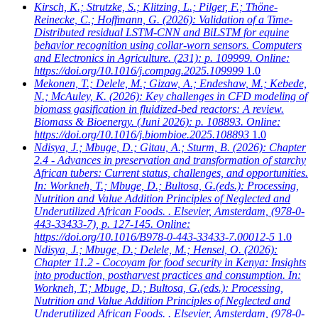
Kirsch, K.; Strutzke, S.; Klitzing, L.; Pilger, F.; Thöne-
Reinecke, C.; Hoffmann, G.
(2026): Validation of a Time-
Distributed residual LSTM-CNN and BiLSTM for equine
behavior recognition using collar-worn sensors. Computers
and Electronics in Agriculture. (231): p. 109999. Online:
https://doi.org/10.1016/j.compag.2025.109999
1.0
Mekonen, T.; Delele, M.; Gizaw, A.; Endeshaw, M.; Kebede,
N.; McAuley, K.
(2026): Key challenges in CFD modeling of
biomass gasification in fluidized-bed reactors: A review.
Biomass & Bioenergy. (Juni 2026): p. 108893. Online:
https://doi.org/10.1016/j.biombioe.2025.108893
1.0
Ndisya, J.; Mbuge, D.; Gitau, A.; Sturm, B.
(2026): Chapter
2.4 - Advances in preservation and transformation of starchy
African tubers: Current status, challenges, and opportunities.
In: Workneh, T.; Mbuge, D.; Bultosa, G.(eds.): Processing,
Nutrition and Value Addition Principles of Neglected and
Underutilized African Foods. . Elsevier, Amsterdam, (978-0-
443-33433-7), p. 127-145. Online:
https://doi.org/10.1016/B978-0-443-33433-7.00012-5
1.0
Ndisya, J.; Mbuge, D.; Delele, M.; Hensel, O.
(2026):
Chapter 11.2 - Cocoyam for food security in Kenya: Insights
into production, postharvest practices and consumption. In:
Workneh, T.; Mbuge, D.; Bultosa, G.(eds.): Processing,
Nutrition and Value Addition Principles of Neglected and
Underutilized African Foods. . Elsevier, Amsterdam, (978-0-