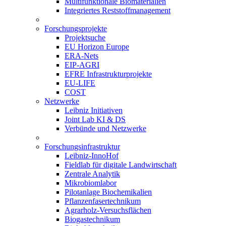
Multifunktionale Biomaterialien
Integriertes Reststoffmanagement
Forschungsprojekte
Projektsuche
EU Horizon Europe
ERA-Nets
EIP-AGRI
EFRE Infrastrukturprojekte
EU-LIFE
COST
Netzwerke
Leibniz Initiativen
Joint Lab KI & DS
Verbünde und Netzwerke
Forschungsinfrastruktur
Leibniz-InnoHof
Fieldlab für digitale Landwirtschaft
Zentrale Analytik
Mikrobiomlabor
Pilotanlage Biochemikalien
Pflanzenfasertechnikum
Agrarholz-Versuchsflächen
Biogastechnikum