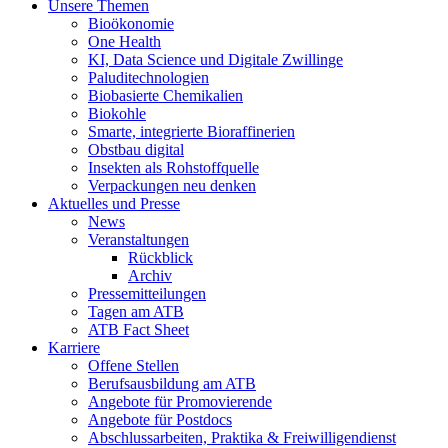
Unsere Themen
Bioökonomie
One Health
KI, Data Science und Digitale Zwillinge
Paluditechnologien
Biobasierte Chemikalien
Biokohle
Smarte, integrierte Bioraffinerien
Obstbau digital
Insekten als Rohstoffquelle
Verpackungen neu denken
Aktuelles und Presse
News
Veranstaltungen
Rückblick
Archiv
Pressemitteilungen
Tagen am ATB
ATB Fact Sheet
Karriere
Offene Stellen
Berufsausbildung am ATB
Angebote für Promovierende
Angebote für Postdocs
Abschlussarbeiten, Praktika & Freiwilligendienst