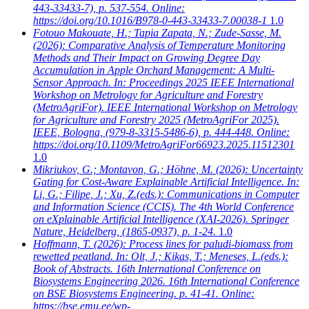
443-33433-7), p. 537-554. Online:
https://doi.org/10.1016/B978-0-443-33433-7.00038-1
1.0
Fotouo Makouate, H.; Tapia Zapata, N.; Zude-Sasse, M.
(2026): Comparative Analysis of Temperature Monitoring
Methods and Their Impact on Growing Degree Day
Accumulation in Apple Orchard Management: A Multi-
Sensor Approach. In: Proceedings 2025 IEEE International
Workshop on Metrology for Agriculture and Forestry
(MetroAgriFor). IEEE International Workshop on Metrology
for Agriculture and Forestry 2025 (MetroAgriFor 2025).
IEEE, Bologna, (979-8-3315-5486-6), p. 444-448. Online:
https://doi.org/10.1109/MetroAgriFor66923.2025.11512301
1.0
Mikriukov, G.; Montavon, G.; Höhne, M.
(2026): Uncertainty
Gating for Cost-Aware Explainable Artificial Intelligence. In:
Li, G.; Filipe, J.; Xu, Z.(eds.): Communications in Computer
and Information Science (CCIS). The 4th World Conference
on eXplainable Artificial Intelligence (XAI-2026). Springer
Nature, Heidelberg, (1865-0937), p. 1-24.
1.0
Hoffmann, T.
(2026): Process lines for paludi-biomass from
rewetted peatland. In: Olt, J.; Kikas, T.; Meneses, L.(eds.):
Book of Abstracts. 16th International Conference on
Biosystems Engineering 2026. 16th International Conference
on BSE Biosystems Engineering. p. 41-41. Online:
https://bse.emu.ee/wp-