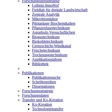
Forschungsinfrastruktur
Leibniz-InnoHof
Fieldlab für digitale Landwirtschaft
Zentrale Analytik
Mikrobiomlabor
Pilotanlage Biochemikalien
Pflanzenfasertechnikum
Agrarholz-Versuchsflächen
Biogastechnikum
Biokohletechnikum
Grenzschicht-Windkanal
Frischetechnikum
Trocknungstechnikum
Applikationslabore
Bibliothek
Publikationen
Publikationssuche
Schriftenreihen
Dissertationen
Forschungsstrategie
Forschungsdaten
Transfer und Ko-Kreation
Ko-Kreation
Technologietransfer