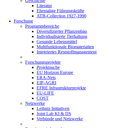
Geschichte
Literatur
Ehemalige Führungskräfte
ATB-Collection 1927-1990
Forschung
Programmbereiche
Diversifizierter Pflanzenbau
Individualisierte Tierhaltung
Gesunde Lebensmittel
Multifunktionale Biomaterialien
Integriertes Reststoffmanagement
Forschungsprojekte
Projektsuche
EU Horizon Europe
ERA-Nets
EIP-AGRI
EFRE Infrastrukturprojekte
EU-LIFE
COST
Netzwerke
Leibniz Initiativen
Joint Lab KI & DS
Verbünde und Netzwerke