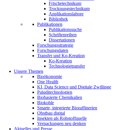
Frischetechnikum
Trocknungstechnikum
Applikationslabore
Bibliothek
Publikationen
Publikationssuche
Schriftenreihen
Dissertationen
Forschungsstrategie
Forschungsdaten
Transfer und Ko-Kreation
Ko-Kreation
Technologietransfer
Unsere Themen
Bioökonomie
One Health
KI, Data Science und Digitale Zwillinge
Paluditechnologien
Biobasierte Chemikalien
Biokohle
Smarte, integrierte Bioraffinerien
Obstbau digital
Insekten als Rohstoffquelle
Verpackungen neu denken
Aktuelles und Presse