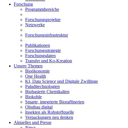
Forschung
Programmbereiche
Forschungsprojekte
Netzwerke
Forschungsinfrastruktur
Publikationen
Forschungsstrategie
Forschungsdaten
Transfer und Ko-Kreation
Unsere Themen
Bioökonomie
One Health
KI, Data Science und Digitale Zwillinge
Paluditechnologien
Biobasierte Chemikalien
Biokohle
Smarte, integrierte Bioraffinerien
Obstbau digital
Insekten als Rohstoffquelle
Verpackungen neu denken
Aktuelles und Presse
News