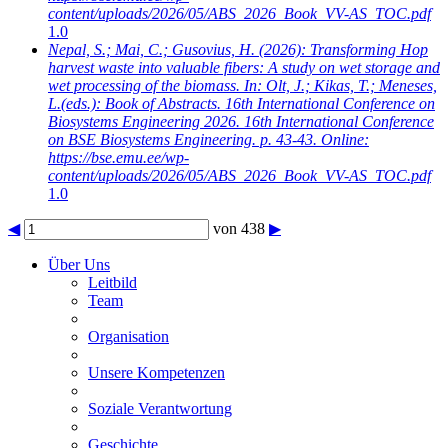
content/uploads/2026/05/ABS_2026_Book_VV-AS_TOC.pdf
1.0
Nepal, S.; Mai, C.; Gusovius, H.
(2026): Transforming Hop
harvest waste into valuable fibers: A study on wet storage and
wet processing of the biomass. In: Olt, J.; Kikas, T.; Meneses,
L.(eds.): Book of Abstracts. 16th International Conference on
Biosystems Engineering 2026. 16th International Conference
on BSE Biosystems Engineering. p. 43-43. Online:
https://bse.emu.ee/wp-
content/uploads/2026/05/ABS_2026_Book_VV-AS_TOC.pdf
1.0
◀
von 438
▶
Über Uns
Leitbild
Team
Organisation
Unsere Kompetenzen
Soziale Verantwortung
Geschichte