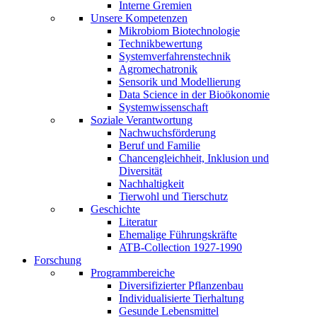
Interne Gremien
Unsere Kompetenzen
Mikrobiom Biotechnologie
Technikbewertung
Systemverfahrenstechnik
Agromechatronik
Sensorik und Modellierung
Data Science in der Bioökonomie
Systemwissenschaft
Soziale Verantwortung
Nachwuchsförderung
Beruf und Familie
Chancengleichheit, Inklusion und
Diversität
Nachhaltigkeit
Tierwohl und Tierschutz
Geschichte
Literatur
Ehemalige Führungskräfte
ATB-Collection 1927-1990
Forschung
Programmbereiche
Diversifizierter Pflanzenbau
Individualisierte Tierhaltung
Gesunde Lebensmittel