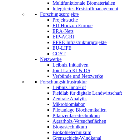
Multifunktionale Biomaterialien
Integriertes Reststoffmanagement
Forschungsprojekte
Projektsuche
EU Horizon Europe
ERA-Nets
EIP-AGRI
EFRE Infrastrukturprojekte
EU-LIFE
COST
Netzwerke
Leibniz Initiativen
Joint Lab KI & DS
Verbünde und Netzwerke
Forschungsinfrastruktur
Leibniz-InnoHof
Fieldlab für digitale Landwirtschaft
Zentrale Analytik
Mikrobiomlabor
Pilotanlage Biochemikalien
Pflanzenfasertechnikum
Agrarholz-Versuchsflächen
Biogastechnikum
Biokohletechnikum
Grenzschicht-Windkanal