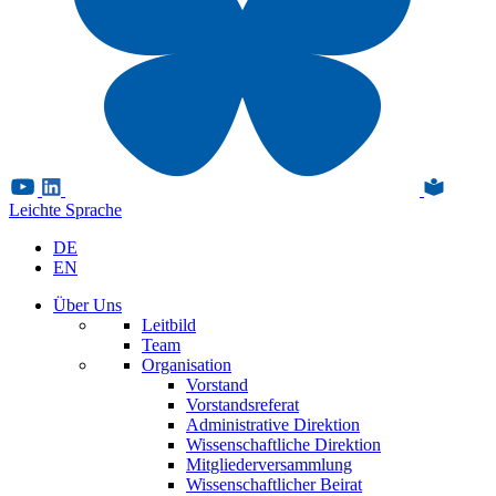
Leichte Sprache
DE
EN
Über Uns
Leitbild
Team
Organisation
Vorstand
Vorstandsreferat
Administrative Direktion
Wissenschaftliche Direktion
Mitgliederversammlung
Wissenschaftlicher Beirat