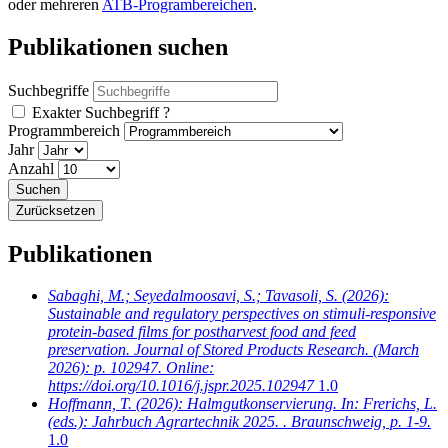
oder mehreren
ATB-Programbereichen
.
Publikationen suchen
Suchbegriffe
Exakter Suchbegriff
?
Programmbereich
Jahr
Anzahl
Publikationen
Sabaghi, M.; Seyedalmoosavi, S.; Tavasoli, S.
(2026):
Sustainable and regulatory perspectives on stimuli-responsive
protein-based films for postharvest food and feed
preservation. Journal of Stored Products Research. (March
2026): p. 102947. Online:
https://doi.org/10.1016/j.jspr.2025.102947
1.0
Hoffmann, T.
(2026): Halmgutkonservierung. In: Frerichs, L.
(eds.): Jahrbuch Agrartechnik 2025. . Braunschweig, p. 1-9.
1.0