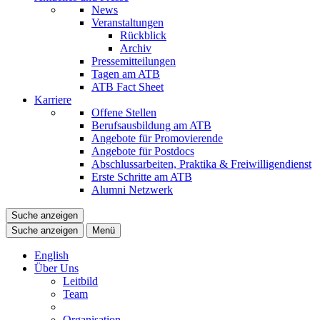
News
Veranstaltungen
Rückblick
Archiv
Pressemitteilungen
Tagen am ATB
ATB Fact Sheet
Karriere
Offene Stellen
Berufsausbildung am ATB
Angebote für Promovierende
Angebote für Postdocs
Abschlussarbeiten, Praktika & Freiwilligendienst
Erste Schritte am ATB
Alumni Netzwerk
Suche anzeigen
Suche anzeigen
Menü
English
Über Uns
Leitbild
Team
Organisation