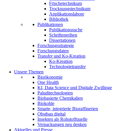
Frischetechnikum
Trocknungstechnikum
Applikationslabore
Bibliothek
Publikationen
Publikationssuche
Schriftenreihen
Dissertationen
Forschungsstrategie
Forschungsdaten
Transfer und Ko-Kreation
Ko-Kreation
Technologietransfer
Unsere Themen
Bioökonomie
One Health
KI, Data Science und Digitale Zwillinge
Paluditechnologien
Biobasierte Chemikalien
Biokohle
Smarte, integrierte Bioraffinerien
Obstbau digital
Insekten als Rohstoffquelle
Verpackungen neu denken
Aktuelles und Presse