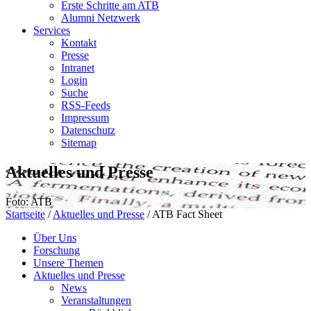
Erste Schritte am ATB
Alumni Netzwerk
Services
Kontakt
Presse
Intranet
Login
Suche
RSS-Feeds
Impressum
Datenschutz
Sitemap
Aktuelles und Presse
Foto: ATB
Startseite
/
Aktuelles und Presse
/
ATB Fact Sheet
Über Uns
Forschung
Unsere Themen
Aktuelles und Presse
News
Veranstaltungen