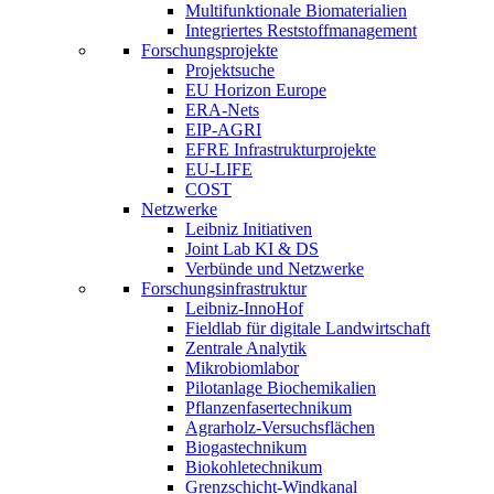
Multifunktionale Biomaterialien
Integriertes Reststoffmanagement
Forschungsprojekte
Projektsuche
EU Horizon Europe
ERA-Nets
EIP-AGRI
EFRE Infrastrukturprojekte
EU-LIFE
COST
Netzwerke
Leibniz Initiativen
Joint Lab KI & DS
Verbünde und Netzwerke
Forschungsinfrastruktur
Leibniz-InnoHof
Fieldlab für digitale Landwirtschaft
Zentrale Analytik
Mikrobiomlabor
Pilotanlage Biochemikalien
Pflanzenfasertechnikum
Agrarholz-Versuchsflächen
Biogastechnikum
Biokohletechnikum
Grenzschicht-Windkanal