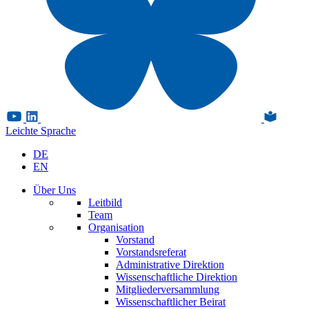
Leichte Sprache
DE
EN
Über Uns
Leitbild
Team
Organisation
Vorstand
Vorstandsreferat
Administrative Direktion
Wissenschaftliche Direktion
Mitgliederversammlung
Wissenschaftlicher Beirat