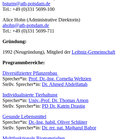
bsturm@
atb-potsdam.de
Tel.: +49 (0)331 5699-100
Alice Hohn (Administrative Direktorin)
ahohn@
atb-potsdam.de
Tel.: +49 (0)331 5699-711
Gründung:
1992 (Neugründung), Mitglied der
Leibniz-Gemeinschaft
Programmbereiche:
Diversifizierter Pflanzenbau
Sprecher*in:
Prof. Dr.-Ing. Cornelia Weltzien
Stellv. Sprecher*in:
Dr. Ahmed Abdelfattah
Individualisierte Tierhaltung
Sprecher*in:
Univ.-Prof. Dr. Thomas Amon
Stellv. Sprecher*in:
PD Dr. Katrin Drastig
Gesunde Lebensmittel
Sprecher*in:
Dr.-Ing. habil. Oliver Schlüter
Stellv. Sprecher*in:
Dr. rer. nat. Majharul Babor
Multifunktionale Biomaterialien