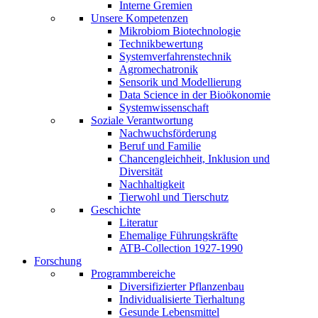
Interne Gremien
Unsere Kompetenzen
Mikrobiom Biotechnologie
Technikbewertung
Systemverfahrenstechnik
Agromechatronik
Sensorik und Modellierung
Data Science in der Bioökonomie
Systemwissenschaft
Soziale Verantwortung
Nachwuchsförderung
Beruf und Familie
Chancengleichheit, Inklusion und
Diversität
Nachhaltigkeit
Tierwohl und Tierschutz
Geschichte
Literatur
Ehemalige Führungskräfte
ATB-Collection 1927-1990
Forschung
Programmbereiche
Diversifizierter Pflanzenbau
Individualisierte Tierhaltung
Gesunde Lebensmittel