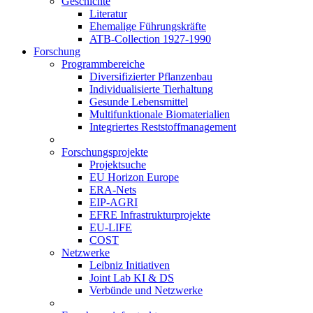
Geschichte
Literatur
Ehemalige Führungskräfte
ATB-Collection 1927-1990
Forschung
Programmbereiche
Diversifizierter Pflanzenbau
Individualisierte Tierhaltung
Gesunde Lebensmittel
Multifunktionale Biomaterialien
Integriertes Reststoffmanagement
Forschungsprojekte
Projektsuche
EU Horizon Europe
ERA-Nets
EIP-AGRI
EFRE Infrastrukturprojekte
EU-LIFE
COST
Netzwerke
Leibniz Initiativen
Joint Lab KI & DS
Verbünde und Netzwerke