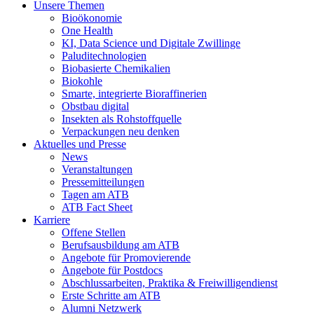
Unsere Themen
Bioökonomie
One Health
KI, Data Science und Digitale Zwillinge
Paluditechnologien
Biobasierte Chemikalien
Biokohle
Smarte, integrierte Bioraffinerien
Obstbau digital
Insekten als Rohstoffquelle
Verpackungen neu denken
Aktuelles und Presse
News
Veranstaltungen
Pressemitteilungen
Tagen am ATB
ATB Fact Sheet
Karriere
Offene Stellen
Berufsausbildung am ATB
Angebote für Promovierende
Angebote für Postdocs
Abschlussarbeiten, Praktika & Freiwilligendienst
Erste Schritte am ATB
Alumni Netzwerk