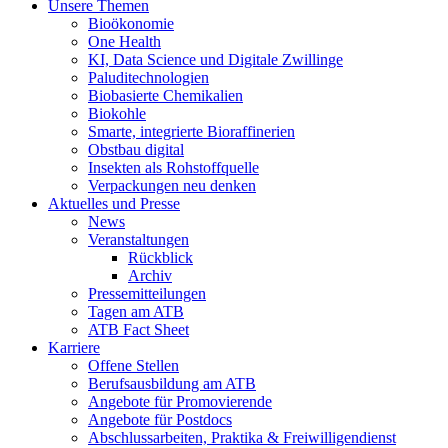
Unsere Themen
Bioökonomie
One Health
KI, Data Science und Digitale Zwillinge
Paluditechnologien
Biobasierte Chemikalien
Biokohle
Smarte, integrierte Bioraffinerien
Obstbau digital
Insekten als Rohstoffquelle
Verpackungen neu denken
Aktuelles und Presse
News
Veranstaltungen
Rückblick
Archiv
Pressemitteilungen
Tagen am ATB
ATB Fact Sheet
Karriere
Offene Stellen
Berufsausbildung am ATB
Angebote für Promovierende
Angebote für Postdocs
Abschlussarbeiten, Praktika & Freiwilligendienst