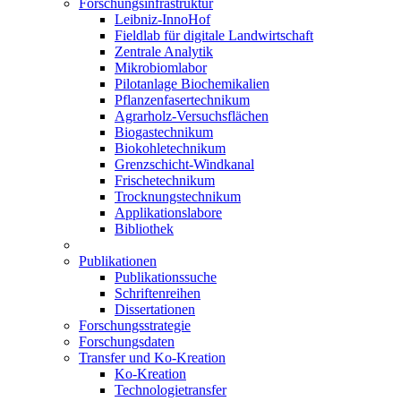
Forschungsinfrastruktur
Leibniz-InnoHof
Fieldlab für digitale Landwirtschaft
Zentrale Analytik
Mikrobiomlabor
Pilotanlage Biochemikalien
Pflanzenfasertechnikum
Agrarholz-Versuchsflächen
Biogastechnikum
Biokohletechnikum
Grenzschicht-Windkanal
Frischetechnikum
Trocknungstechnikum
Applikationslabore
Bibliothek
Publikationen
Publikationssuche
Schriftenreihen
Dissertationen
Forschungsstrategie
Forschungsdaten
Transfer und Ko-Kreation
Ko-Kreation
Technologietransfer