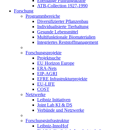
Ehemalige Führungskräfte
ATB-Collection 1927-1990
Forschung
Programmbereiche
Diversifizierter Pflanzenbau
Individualisierte Tierhaltung
Gesunde Lebensmittel
Multifunktionale Biomaterialien
Integriertes Reststoffmanagement
Forschungsprojekte
Projektsuche
EU Horizon Europe
ERA-Nets
EIP-AGRI
EFRE Infrastrukturprojekte
EU-LIFE
COST
Netzwerke
Leibniz Initiativen
Joint Lab KI & DS
Verbünde und Netzwerke
Forschungsinfrastruktur
Leibniz-InnoHof