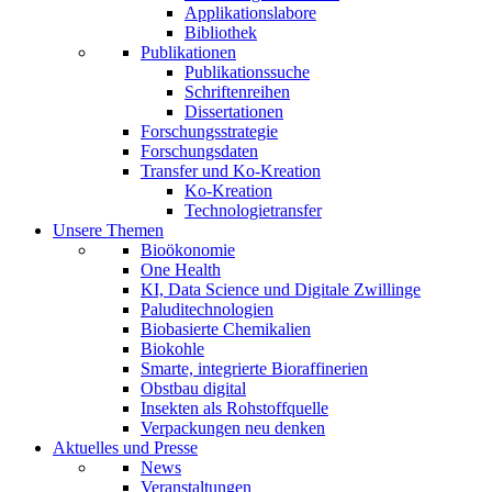
Applikationslabore
Bibliothek
Publikationen
Publikationssuche
Schriftenreihen
Dissertationen
Forschungsstrategie
Forschungsdaten
Transfer und Ko-Kreation
Ko-Kreation
Technologietransfer
Unsere Themen
Bioökonomie
One Health
KI, Data Science und Digitale Zwillinge
Paluditechnologien
Biobasierte Chemikalien
Biokohle
Smarte, integrierte Bioraffinerien
Obstbau digital
Insekten als Rohstoffquelle
Verpackungen neu denken
Aktuelles und Presse
News
Veranstaltungen