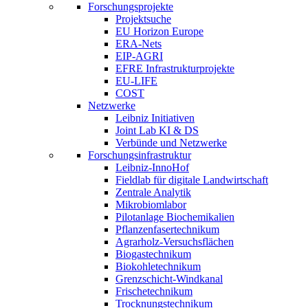
Forschungsprojekte
Projektsuche
EU Horizon Europe
ERA-Nets
EIP-AGRI
EFRE Infrastrukturprojekte
EU-LIFE
COST
Netzwerke
Leibniz Initiativen
Joint Lab KI & DS
Verbünde und Netzwerke
Forschungsinfrastruktur
Leibniz-InnoHof
Fieldlab für digitale Landwirtschaft
Zentrale Analytik
Mikrobiomlabor
Pilotanlage Biochemikalien
Pflanzenfasertechnikum
Agrarholz-Versuchsflächen
Biogastechnikum
Biokohletechnikum
Grenzschicht-Windkanal
Frischetechnikum
Trocknungstechnikum