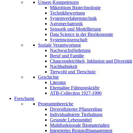
Unsere Kompetenzen
Mikrobiom Biotechnologie
Technikbewertung
Systemverfahrenstechnik
Agromechatronik
Sensorik und Modellierung
Data Science in der Bioökonomie
Systemwissenschaft
Soziale Verantwortung
Nachwuchsförderung
Beruf und Familie
Chancengleichheit, Inklusion und Diversität
Nachhaltigkeit
Tierwohl und Tierschutz
Geschichte
Literatur
Ehemalige Führungskräfte
ATB-Collection 1927-1990
Forschung
Programmbereiche
Diversifizierter Pflanzenbau
Individualisierte Tierhaltung
Gesunde Lebensmittel
Multifunktionale Biomaterialien
Integriertes Reststoffmanagement