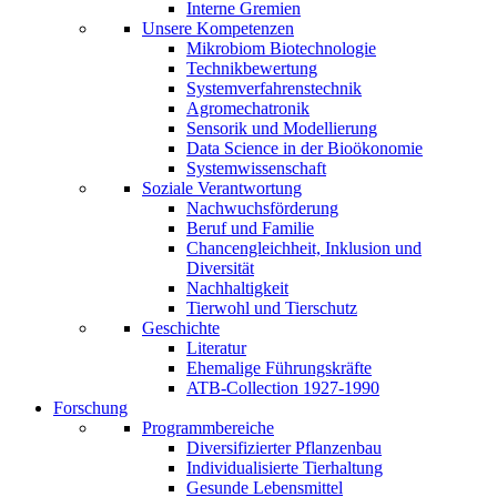
Interne Gremien
Unsere Kompetenzen
Mikrobiom Biotechnologie
Technikbewertung
Systemverfahrenstechnik
Agromechatronik
Sensorik und Modellierung
Data Science in der Bioökonomie
Systemwissenschaft
Soziale Verantwortung
Nachwuchsförderung
Beruf und Familie
Chancengleichheit, Inklusion und
Diversität
Nachhaltigkeit
Tierwohl und Tierschutz
Geschichte
Literatur
Ehemalige Führungskräfte
ATB-Collection 1927-1990
Forschung
Programmbereiche
Diversifizierter Pflanzenbau
Individualisierte Tierhaltung
Gesunde Lebensmittel