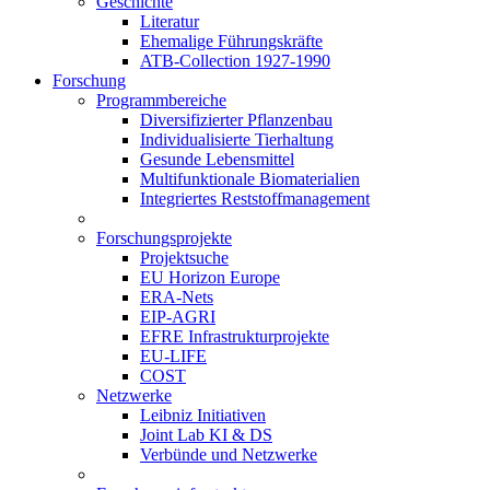
Geschichte
Literatur
Ehemalige Führungskräfte
ATB-Collection 1927-1990
Forschung
Programmbereiche
Diversifizierter Pflanzenbau
Individualisierte Tierhaltung
Gesunde Lebensmittel
Multifunktionale Biomaterialien
Integriertes Reststoffmanagement
Forschungsprojekte
Projektsuche
EU Horizon Europe
ERA-Nets
EIP-AGRI
EFRE Infrastrukturprojekte
EU-LIFE
COST
Netzwerke
Leibniz Initiativen
Joint Lab KI & DS
Verbünde und Netzwerke