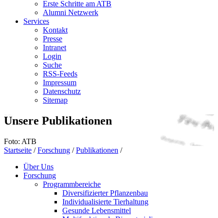
Erste Schritte am ATB
Alumni Netzwerk
Services
Kontakt
Presse
Intranet
Login
Suche
RSS-Feeds
Impressum
Datenschutz
Sitemap
Unsere Publikationen
Foto: ATB
Startseite
/
Forschung
/
Publikationen
/
Über Uns
Forschung
Programmbereiche
Diversifizierter Pflanzenbau
Individualisierte Tierhaltung
Gesunde Lebensmittel