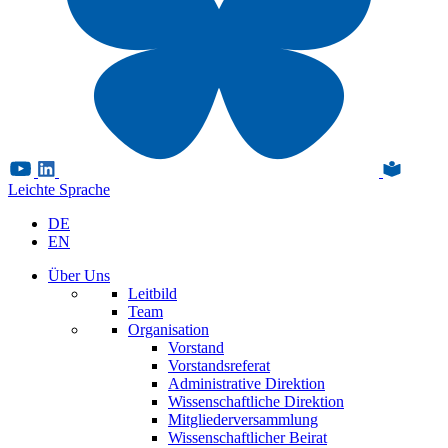
Leichte Sprache
DE
EN
Über Uns
Leitbild
Team
Organisation
Vorstand
Vorstandsreferat
Administrative Direktion
Wissenschaftliche Direktion
Mitgliederversammlung
Wissenschaftlicher Beirat