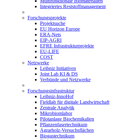
Multifunktionale Biomaterialien
Integriertes Reststoffmanagement
Forschungsprojekte
Projektsuche
EU Horizon Europe
ERA-Nets
EIP-AGRI
EFRE Infrastrukturprojekte
EU-LIFE
COST
Netzwerke
Leibniz Initiativen
Joint Lab KI & DS
Verbünde und Netzwerke
Forschungsinfrastruktur
Leibniz-InnoHof
Fieldlab für digitale Landwirtschaft
Zentrale Analytik
Mikrobiomlabor
Pilotanlage Biochemikalien
Pflanzenfasertechnikum
Agrarholz-Versuchsflächen
Biogastechnikum