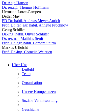
Dr. Anja Hansen
Dr. rer.agr. Thomas Hoffmann
Hermann Lotze-Campen
Detlef May
PD Dr. habil. Andreas Meyer-Aurich
Prof. Dr. rer. agr. habil. Annette Prochnow
Georg Schiller
Dr.-Ing. habil. Oliver Schlüter
Dr. rer. nat. Matthias Senft
Prof. Dr. agr. habil. Barbara Sturm
Markus Ulbricht
Prof. Dr.-Ing. Cornelia Weltzien
Über Uns
Leitbild
Team
Organisation
Unsere Kompetenzen
Soziale Verantwortung
Geschichte