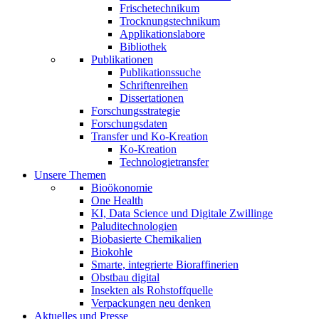
Frischetechnikum
Trocknungstechnikum
Applikationslabore
Bibliothek
Publikationen
Publikationssuche
Schriftenreihen
Dissertationen
Forschungsstrategie
Forschungsdaten
Transfer und Ko-Kreation
Ko-Kreation
Technologietransfer
Unsere Themen
Bioökonomie
One Health
KI, Data Science und Digitale Zwillinge
Paluditechnologien
Biobasierte Chemikalien
Biokohle
Smarte, integrierte Bioraffinerien
Obstbau digital
Insekten als Rohstoffquelle
Verpackungen neu denken
Aktuelles und Presse