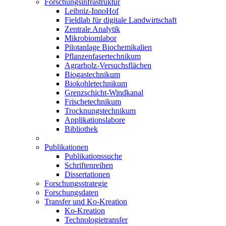
Forschungsinfrastruktur
Leibniz-InnoHof
Fieldlab für digitale Landwirtschaft
Zentrale Analytik
Mikrobiomlabor
Pilotanlage Biochemikalien
Pflanzenfasertechnikum
Agrarholz-Versuchsflächen
Biogastechnikum
Biokohletechnikum
Grenzschicht-Windkanal
Frischetechnikum
Trocknungstechnikum
Applikationslabore
Bibliothek
Publikationen
Publikationssuche
Schriftenreihen
Dissertationen
Forschungsstrategie
Forschungsdaten
Transfer und Ko-Kreation
Ko-Kreation
Technologietransfer