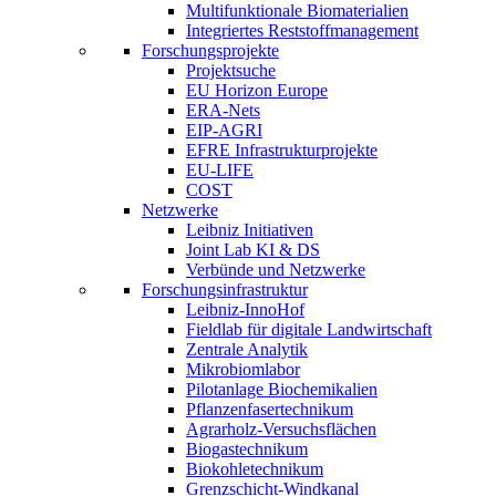
Multifunktionale Biomaterialien
Integriertes Reststoffmanagement
Forschungsprojekte
Projektsuche
EU Horizon Europe
ERA-Nets
EIP-AGRI
EFRE Infrastrukturprojekte
EU-LIFE
COST
Netzwerke
Leibniz Initiativen
Joint Lab KI & DS
Verbünde und Netzwerke
Forschungsinfrastruktur
Leibniz-InnoHof
Fieldlab für digitale Landwirtschaft
Zentrale Analytik
Mikrobiomlabor
Pilotanlage Biochemikalien
Pflanzenfasertechnikum
Agrarholz-Versuchsflächen
Biogastechnikum
Biokohletechnikum
Grenzschicht-Windkanal