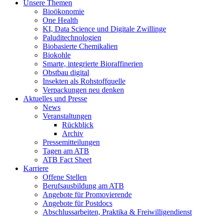
Unsere Themen
Bioökonomie
One Health
KI, Data Science und Digitale Zwillinge
Paluditechnologien
Biobasierte Chemikalien
Biokohle
Smarte, integrierte Bioraffinerien
Obstbau digital
Insekten als Rohstoffquelle
Verpackungen neu denken
Aktuelles und Presse
News
Veranstaltungen
Rückblick
Archiv
Pressemitteilungen
Tagen am ATB
ATB Fact Sheet
Karriere
Offene Stellen
Berufsausbildung am ATB
Angebote für Promovierende
Angebote für Postdocs
Abschlussarbeiten, Praktika & Freiwilligendienst