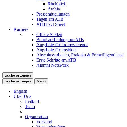
Rückblick
Archiv
Pressemitteilungen
Tagen am ATB
ATB Fact Sheet
Karriere
Offene Stellen
Berufsausbildung am ATB
Angebote für Promovierende
Angebote für Postdocs
Abschlussarbeiten, Praktika & Freiwilligendienst
Erste Schritte am ATB
Alumni Netzwerk
Suche anzeigen
Suche anzeigen
Menü
English
Über Uns
Leitbild
Team
Organisation
Vorstand
Vorstandsreferat