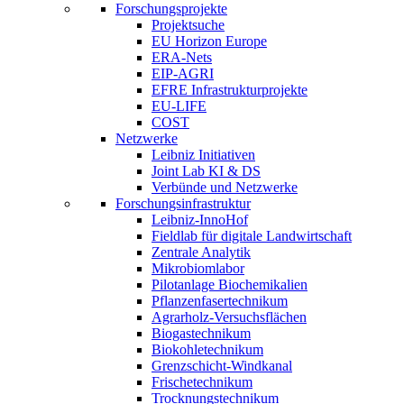
Forschungsprojekte
Projektsuche
EU Horizon Europe
ERA-Nets
EIP-AGRI
EFRE Infrastrukturprojekte
EU-LIFE
COST
Netzwerke
Leibniz Initiativen
Joint Lab KI & DS
Verbünde und Netzwerke
Forschungsinfrastruktur
Leibniz-InnoHof
Fieldlab für digitale Landwirtschaft
Zentrale Analytik
Mikrobiomlabor
Pilotanlage Biochemikalien
Pflanzenfasertechnikum
Agrarholz-Versuchsflächen
Biogastechnikum
Biokohletechnikum
Grenzschicht-Windkanal
Frischetechnikum
Trocknungstechnikum