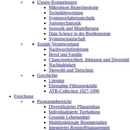
Unsere Kompetenzen
Mikrobiom Biotechnologie
Technikbewertung
Systemverfahrenstechnik
Agromechatronik
Sensorik und Modellierung
Data Science in der Bioökonomie
Systemwissenschaft
Soziale Verantwortung
Nachwuchsförderung
Beruf und Familie
Chancengleichheit, Inklusion und Diversität
Nachhaltigkeit
Tierwohl und Tierschutz
Geschichte
Literatur
Ehemalige Führungskräfte
ATB-Collection 1927-1990
Forschung
Programmbereiche
Diversifizierter Pflanzenbau
Individualisierte Tierhaltung
Gesunde Lebensmittel
Multifunktionale Biomaterialien
Integriertes Reststoffmanagement