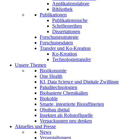
Applikationslabore
Bibliothek
Publikationen
Publikationssuche
Schriftenreihen
Dissertationen
Forschungsstrategie
Forschungsdaten
Transfer und Ko-Kreation
Ko-Kreation
Technologietransfer
Unsere Themen
Bioökonomie
One Health
KI, Data Science und Digitale Zwillinge
Paluditechnologien
Biobasierte Chemikalien
Biokohle
Smarte, integrierte Bioraffinerien
Obstbau digital
Insekten als Rohstoffquelle
Verpackungen neu denken
Aktuelles und Presse
News
Veranstaltungen