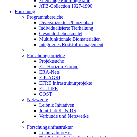
Ehemalige Führungskräfte
ATB-Collection 1927-1990
Forschung
Programmbereiche
Diversifizierter Pflanzenbau
Individualisierte Tierhaltung
Gesunde Lebensmittel
Multifunktionale Biomaterialien
Integriertes Reststoffmanagement
Forschungsprojekte
Projektsuche
EU Horizon Europe
ERA-Nets
EIP-AGRI
EFRE Infrastrukturprojekte
EU-LIFE
COST
Netzwerke
Leibniz Initiativen
Joint Lab KI & DS
Verbünde und Netzwerke
Forschungsinfrastruktur
Leibniz-InnoHof