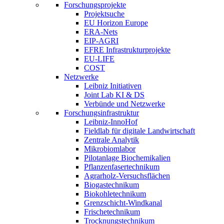
Forschungsprojekte
Projektsuche
EU Horizon Europe
ERA-Nets
EIP-AGRI
EFRE Infrastrukturprojekte
EU-LIFE
COST
Netzwerke
Leibniz Initiativen
Joint Lab KI & DS
Verbünde und Netzwerke
Forschungsinfrastruktur
Leibniz-InnoHof
Fieldlab für digitale Landwirtschaft
Zentrale Analytik
Mikrobiomlabor
Pilotanlage Biochemikalien
Pflanzenfasertechnikum
Agrarholz-Versuchsflächen
Biogastechnikum
Biokohletechnikum
Grenzschicht-Windkanal
Frischetechnikum
Trocknungstechnikum