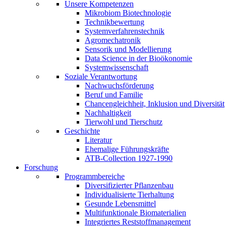
Unsere Kompetenzen
Mikrobiom Biotechnologie
Technikbewertung
Systemverfahrenstechnik
Agromechatronik
Sensorik und Modellierung
Data Science in der Bioökonomie
Systemwissenschaft
Soziale Verantwortung
Nachwuchsförderung
Beruf und Familie
Chancengleichheit, Inklusion und Diversität
Nachhaltigkeit
Tierwohl und Tierschutz
Geschichte
Literatur
Ehemalige Führungskräfte
ATB-Collection 1927-1990
Forschung
Programmbereiche
Diversifizierter Pflanzenbau
Individualisierte Tierhaltung
Gesunde Lebensmittel
Multifunktionale Biomaterialien
Integriertes Reststoffmanagement