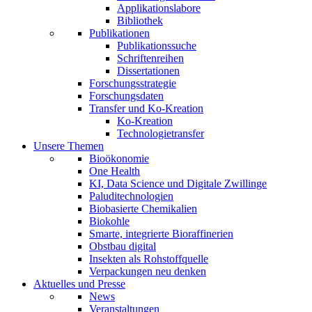
Applikationslabore
Bibliothek
Publikationen
Publikationssuche
Schriftenreihen
Dissertationen
Forschungsstrategie
Forschungsdaten
Transfer und Ko-Kreation
Ko-Kreation
Technologietransfer
Unsere Themen
Bioökonomie
One Health
KI, Data Science und Digitale Zwillinge
Paluditechnologien
Biobasierte Chemikalien
Biokohle
Smarte, integrierte Bioraffinerien
Obstbau digital
Insekten als Rohstoffquelle
Verpackungen neu denken
Aktuelles und Presse
News
Veranstaltungen