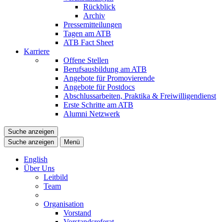
Rückblick
Archiv
Pressemitteilungen
Tagen am ATB
ATB Fact Sheet
Karriere
Offene Stellen
Berufsausbildung am ATB
Angebote für Promovierende
Angebote für Postdocs
Abschlussarbeiten, Praktika & Freiwilligendienst
Erste Schritte am ATB
Alumni Netzwerk
Suche anzeigen
Suche anzeigen
Menü
English
Über Uns
Leitbild
Team
Organisation
Vorstand
Vorstandsreferat