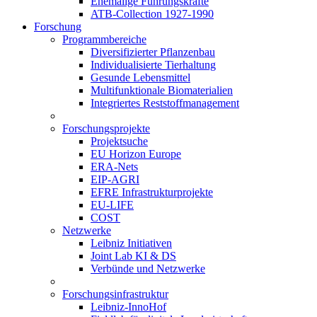
Ehemalige Führungskräfte
ATB-Collection 1927-1990
Forschung
Programmbereiche
Diversifizierter Pflanzenbau
Individualisierte Tierhaltung
Gesunde Lebensmittel
Multifunktionale Biomaterialien
Integriertes Reststoffmanagement
Forschungsprojekte
Projektsuche
EU Horizon Europe
ERA-Nets
EIP-AGRI
EFRE Infrastrukturprojekte
EU-LIFE
COST
Netzwerke
Leibniz Initiativen
Joint Lab KI & DS
Verbünde und Netzwerke
Forschungsinfrastruktur
Leibniz-InnoHof