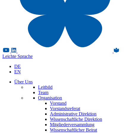
Leichte Sprache
DE
EN
Über Uns
Leitbild
Team
Organisation
Vorstand
Vorstandsreferat
Administrative Direktion
Wissenschaftliche Direktion
Mitgliederversammlung
Wissenschaftlicher Beirat