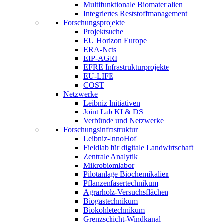
Multifunktionale Biomaterialien
Integriertes Reststoffmanagement
Forschungsprojekte
Projektsuche
EU Horizon Europe
ERA-Nets
EIP-AGRI
EFRE Infrastrukturprojekte
EU-LIFE
COST
Netzwerke
Leibniz Initiativen
Joint Lab KI & DS
Verbünde und Netzwerke
Forschungsinfrastruktur
Leibniz-InnoHof
Fieldlab für digitale Landwirtschaft
Zentrale Analytik
Mikrobiomlabor
Pilotanlage Biochemikalien
Pflanzenfasertechnikum
Agrarholz-Versuchsflächen
Biogastechnikum
Biokohletechnikum
Grenzschicht-Windkanal