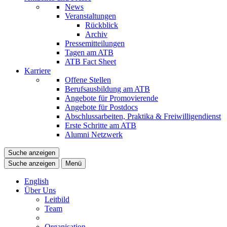
News
Veranstaltungen
Rückblick
Archiv
Pressemitteilungen
Tagen am ATB
ATB Fact Sheet
Karriere
Offene Stellen
Berufsausbildung am ATB
Angebote für Promovierende
Angebote für Postdocs
Abschlussarbeiten, Praktika & Freiwilligendienst
Erste Schritte am ATB
Alumni Netzwerk
Suche anzeigen
Suche anzeigen
Menü
English
Über Uns
Leitbild
Team
Organisation