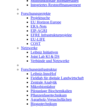
Multifunktionale Biomaterialien
Integriertes Reststoffmanagement
Forschungsprojekte
Projektsuche
EU Horizon Europe
ERA-Nets
EIP-AGRI
EFRE Infrastrukturprojekte
EU-LIFE
COST
Netzwerke
Leibniz Initiativen
Joint Lab KI & DS
Verbünde und Netzwerke
Forschungsinfrastruktur
Leibniz-InnoHof
Fieldlab für digitale Landwirtschaft
Zentrale Analytik
Mikrobiomlabor
Pilotanlage Biochemikalien
Pflanzenfasertechnikum
Agrarholz-Versuchsflächen
Biogastechnikum