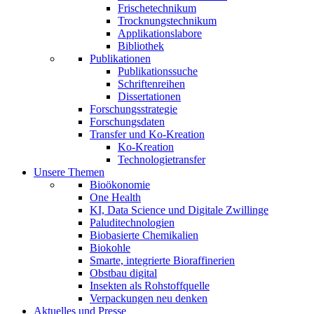
Frischetechnikum
Trocknungstechnikum
Applikationslabore
Bibliothek
Publikationen
Publikationssuche
Schriftenreihen
Dissertationen
Forschungsstrategie
Forschungsdaten
Transfer und Ko-Kreation
Ko-Kreation
Technologietransfer
Unsere Themen
Bioökonomie
One Health
KI, Data Science und Digitale Zwillinge
Paluditechnologien
Biobasierte Chemikalien
Biokohle
Smarte, integrierte Bioraffinerien
Obstbau digital
Insekten als Rohstoffquelle
Verpackungen neu denken
Aktuelles und Presse