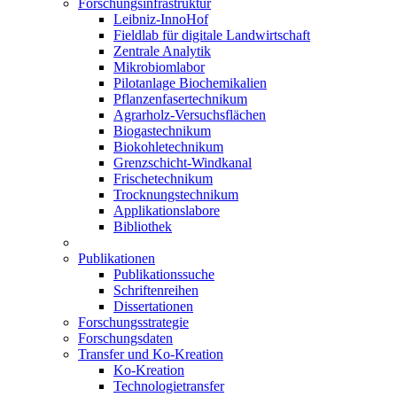
Forschungsinfrastruktur
Leibniz-InnoHof
Fieldlab für digitale Landwirtschaft
Zentrale Analytik
Mikrobiomlabor
Pilotanlage Biochemikalien
Pflanzenfasertechnikum
Agrarholz-Versuchsflächen
Biogastechnikum
Biokohletechnikum
Grenzschicht-Windkanal
Frischetechnikum
Trocknungstechnikum
Applikationslabore
Bibliothek
Publikationen
Publikationssuche
Schriftenreihen
Dissertationen
Forschungsstrategie
Forschungsdaten
Transfer und Ko-Kreation
Ko-Kreation
Technologietransfer