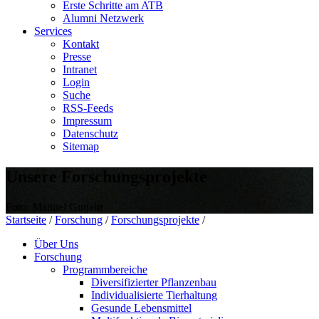
Erste Schritte am ATB
Alumni Netzwerk
Services
Kontakt
Presse
Intranet
Login
Suche
RSS-Feeds
Impressum
Datenschutz
Sitemap
Unsere Forschungsprojekte
Foto: Manuel Gutjahr
Startseite
/
Forschung
/
Forschungsprojekte
/
Über Uns
Forschung
Programmbereiche
Diversifizierter Pflanzenbau
Individualisierte Tierhaltung
Gesunde Lebensmittel