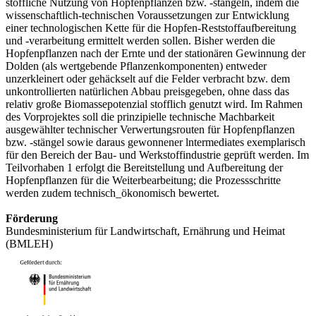
stoffliche Nutzung von Hopfenpflanzen bzw. -stängeln, indem die
wissenschaftlich-technischen Voraussetzungen zur Entwicklung
einer technologischen Kette für die Hopfen-Reststoffaufbereitung
und -verarbeitung ermittelt werden sollen. Bisher werden die
Hopfenpflanzen nach der Ernte und der stationären Gewinnung der
Dolden (als wertgebende Pflanzenkomponenten) entweder
unzerkleinert oder gehäckselt auf die Felder verbracht bzw. dem
unkontrollierten natürlichen Abbau preisgegeben, ohne dass das
relativ große Biomassepotenzial stofflich genutzt wird. Im Rahmen
des Vorprojektes soll die prinzipielle technische Machbarkeit
ausgewählter technischer Verwertungsrouten für Hopfenpflanzen
bzw. -stängel sowie daraus gewonnener lntermediates exemplarisch
für den Bereich der Bau- und Werkstoffindustrie geprüft werden. Im
Teilvorhaben 1 erfolgt die Bereitstellung und Aufbereitung der
Hopfenpflanzen für die Weiterbearbeitung; die Prozessschritte
werden zudem technisch_ökonomisch bewertet.
Förderung
Bundesministerium für Landwirtschaft, Ernährung und Heimat
(BMLEH)