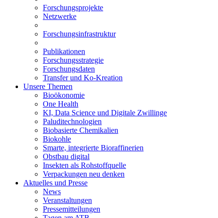
Forschungsprojekte
Netzwerke
Forschungsinfrastruktur
Publikationen
Forschungsstrategie
Forschungsdaten
Transfer und Ko-Kreation
Unsere Themen
Bioökonomie
One Health
KI, Data Science und Digitale Zwillinge
Paluditechnologien
Biobasierte Chemikalien
Biokohle
Smarte, integrierte Bioraffinerien
Obstbau digital
Insekten als Rohstoffquelle
Verpackungen neu denken
Aktuelles und Presse
News
Veranstaltungen
Pressemitteilungen
Tagen am ATB