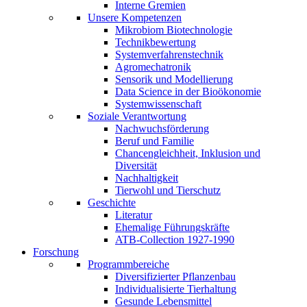
Interne Gremien
Unsere Kompetenzen
Mikrobiom Biotechnologie
Technikbewertung
Systemverfahrenstechnik
Agromechatronik
Sensorik und Modellierung
Data Science in der Bioökonomie
Systemwissenschaft
Soziale Verantwortung
Nachwuchsförderung
Beruf und Familie
Chancengleichheit, Inklusion und
Diversität
Nachhaltigkeit
Tierwohl und Tierschutz
Geschichte
Literatur
Ehemalige Führungskräfte
ATB-Collection 1927-1990
Forschung
Programmbereiche
Diversifizierter Pflanzenbau
Individualisierte Tierhaltung
Gesunde Lebensmittel