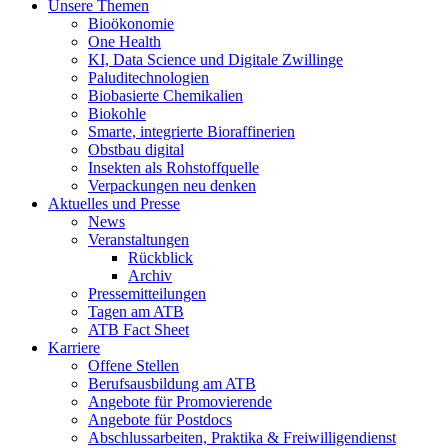
Unsere Themen
Bioökonomie
One Health
KI, Data Science und Digitale Zwillinge
Paluditechnologien
Biobasierte Chemikalien
Biokohle
Smarte, integrierte Bioraffinerien
Obstbau digital
Insekten als Rohstoffquelle
Verpackungen neu denken
Aktuelles und Presse
News
Veranstaltungen
Rückblick
Archiv
Pressemitteilungen
Tagen am ATB
ATB Fact Sheet
Karriere
Offene Stellen
Berufsausbildung am ATB
Angebote für Promovierende
Angebote für Postdocs
Abschlussarbeiten, Praktika & Freiwilligendienst