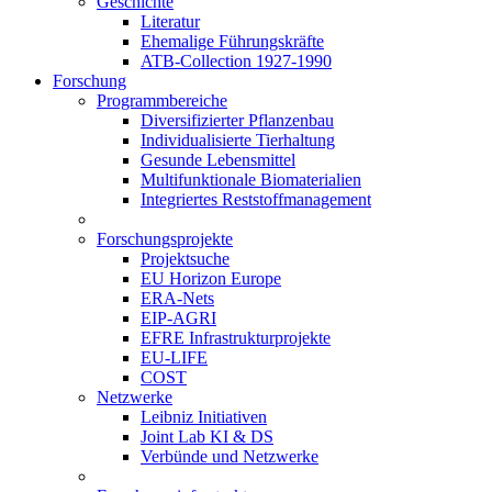
Geschichte
Literatur
Ehemalige Führungskräfte
ATB-Collection 1927-1990
Forschung
Programmbereiche
Diversifizierter Pflanzenbau
Individualisierte Tierhaltung
Gesunde Lebensmittel
Multifunktionale Biomaterialien
Integriertes Reststoffmanagement
Forschungsprojekte
Projektsuche
EU Horizon Europe
ERA-Nets
EIP-AGRI
EFRE Infrastrukturprojekte
EU-LIFE
COST
Netzwerke
Leibniz Initiativen
Joint Lab KI & DS
Verbünde und Netzwerke