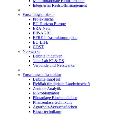
Multifunktionale Biomaterialien
Integriertes Reststoffmanagement
Forschungsprojekte
Projektsuche
EU Horizon Europe
ERA-Nets
EIP-AGRI
EFRE Infrastrukturprojekte
EU-LIFE
COST
Netzwerke
Leibniz Initiativen
Joint Lab KI & DS
Verbünde und Netzwerke
Forschungsinfrastruktur
Leibniz-InnoHof
Fieldlab für digitale Landwirtschaft
Zentrale Analytik
Mikrobiomlabor
Pilotanlage Biochemikalien
Pflanzenfasertechnikum
Agrarholz-Versuchsflächen
Biogastechnikum