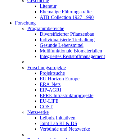
Geschichte
Literatur
Ehemalige Führungskräfte
ATB-Collection 1927-1990
Forschung
Programmbereiche
Diversifizierter Pflanzenbau
Individualisierte Tierhaltung
Gesunde Lebensmittel
Multifunktionale Biomaterialien
Integriertes Reststoffmanagement
Forschungsprojekte
Projektsuche
EU Horizon Europe
ERA-Nets
EIP-AGRI
EFRE Infrastrukturprojekte
EU-LIFE
COST
Netzwerke
Leibniz Initiativen
Joint Lab KI & DS
Verbünde und Netzwerke