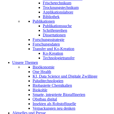
Frischetechnikum
Trocknungstechnikum
Applikationslabore
Bibliothek
Publikationen
Publikationssuche
Schriftenreihen
Dissertationen
Forschungsstrategie
Forschungsdaten
Transfer und Ko-Kreation
Ko-Kreation
Technologietransfer
Unsere Themen
Bioökonomie
One Health
KI, Data Science und Digitale Zwillinge
Paluditechnologien
Biobasierte Chemikalien
Biokohle
Smarte, integrierte Bioraffinerien
Obstbau digital
Insekten als Rohstoffquelle
Verpackungen neu denken
Aktuelles und Presse