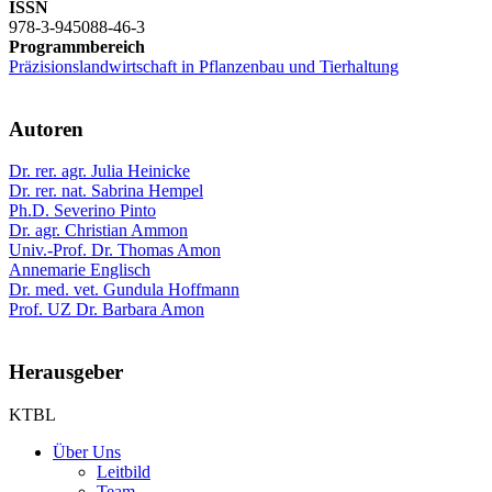
ISSN
978-3-945088-46-3
Programmbereich
Präzisionslandwirtschaft in Pflanzenbau und Tierhaltung
Autoren
Dr. rer. agr. Julia Heinicke
Dr. rer. nat. Sabrina Hempel
Ph.D. Severino Pinto
Dr. agr. Christian Ammon
Univ.-Prof. Dr. Thomas Amon
Annemarie Englisch
Dr. med. vet. Gundula Hoffmann
Prof. UZ Dr. Barbara Amon
Herausgeber
KTBL
Über Uns
Leitbild
Team