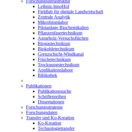
Forschungsinfrastruktur
Leibniz-InnoHof
Fieldlab für digitale Landwirtschaft
Zentrale Analytik
Mikrobiomlabor
Pilotanlage Biochemikalien
Pflanzenfasertechnikum
Agrarholz-Versuchsflächen
Biogastechnikum
Biokohletechnikum
Grenzschicht-Windkanal
Frischetechnikum
Trocknungstechnikum
Applikationslabore
Bibliothek
Publikationen
Publikationssuche
Schriftenreihen
Dissertationen
Forschungsstrategie
Forschungsdaten
Transfer und Ko-Kreation
Ko-Kreation
Technologietransfer