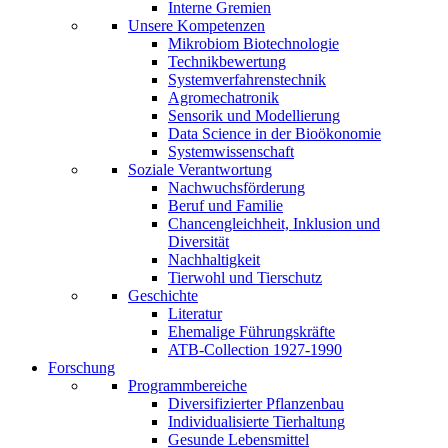
Interne Gremien
Unsere Kompetenzen
Mikrobiom Biotechnologie
Technikbewertung
Systemverfahrenstechnik
Agromechatronik
Sensorik und Modellierung
Data Science in der Bioökonomie
Systemwissenschaft
Soziale Verantwortung
Nachwuchsförderung
Beruf und Familie
Chancengleichheit, Inklusion und
Diversität
Nachhaltigkeit
Tierwohl und Tierschutz
Geschichte
Literatur
Ehemalige Führungskräfte
ATB-Collection 1927-1990
Forschung
Programmbereiche
Diversifizierter Pflanzenbau
Individualisierte Tierhaltung
Gesunde Lebensmittel