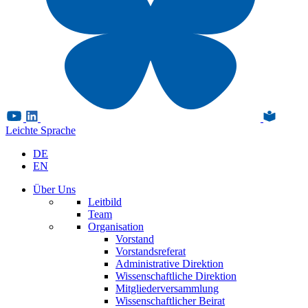
Leichte Sprache
DE
EN
Über Uns
Leitbild
Team
Organisation
Vorstand
Vorstandsreferat
Administrative Direktion
Wissenschaftliche Direktion
Mitgliederversammlung
Wissenschaftlicher Beirat