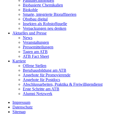
Paluditechnologien
Biobasierte Chemikalien
Biokohle
Smarte, integrierte Bioraffinerien
Obstbau digital
Insekten als Rohstoffquelle
Verpackungen neu denken
Aktuelles und Presse
News
Veranstaltungen
Pressemitteilungen
Tagen am ATB
ATB Fact Sheet
Karriere
Offene Stellen
Berufsausbildung am ATB
Angebote für Promovierende
Angebote für Postdocs
Abschlussarbeiten, Praktika & Freiwilligendienst
Erste Schritte am ATB
Alumni Netzwerk
Impressum
Datenschutz
Sitemap