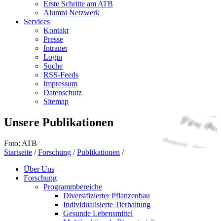
Erste Schritte am ATB
Alumni Netzwerk
Services
Kontakt
Presse
Intranet
Login
Suche
RSS-Feeds
Impressum
Datenschutz
Sitemap
Unsere Publikationen
Foto: ATB
Startseite
/
Forschung
/
Publikationen
/
Über Uns
Forschung
Programmbereiche
Diversifizierter Pflanzenbau
Individualisierte Tierhaltung
Gesunde Lebensmittel