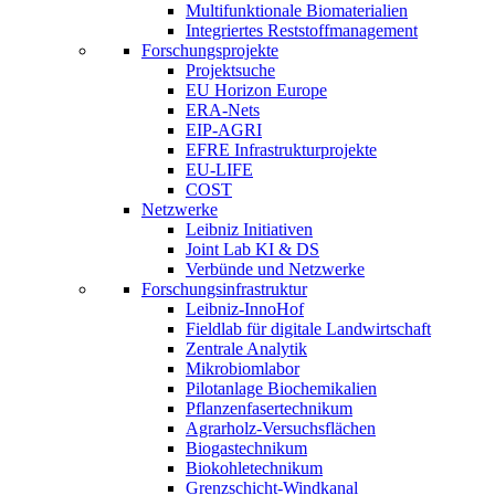
Multifunktionale Biomaterialien
Integriertes Reststoffmanagement
Forschungsprojekte
Projektsuche
EU Horizon Europe
ERA-Nets
EIP-AGRI
EFRE Infrastrukturprojekte
EU-LIFE
COST
Netzwerke
Leibniz Initiativen
Joint Lab KI & DS
Verbünde und Netzwerke
Forschungsinfrastruktur
Leibniz-InnoHof
Fieldlab für digitale Landwirtschaft
Zentrale Analytik
Mikrobiomlabor
Pilotanlage Biochemikalien
Pflanzenfasertechnikum
Agrarholz-Versuchsflächen
Biogastechnikum
Biokohletechnikum
Grenzschicht-Windkanal