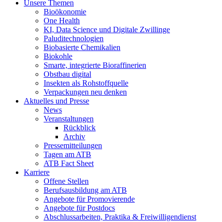
Unsere Themen
Bioökonomie
One Health
KI, Data Science und Digitale Zwillinge
Paluditechnologien
Biobasierte Chemikalien
Biokohle
Smarte, integrierte Bioraffinerien
Obstbau digital
Insekten als Rohstoffquelle
Verpackungen neu denken
Aktuelles und Presse
News
Veranstaltungen
Rückblick
Archiv
Pressemitteilungen
Tagen am ATB
ATB Fact Sheet
Karriere
Offene Stellen
Berufsausbildung am ATB
Angebote für Promovierende
Angebote für Postdocs
Abschlussarbeiten, Praktika & Freiwilligendienst