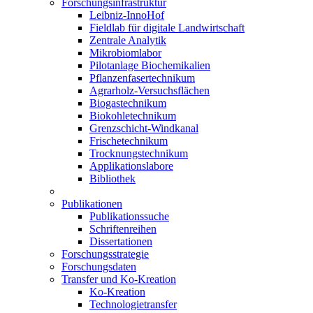
Forschungsinfrastruktur
Leibniz-InnoHof
Fieldlab für digitale Landwirtschaft
Zentrale Analytik
Mikrobiomlabor
Pilotanlage Biochemikalien
Pflanzenfasertechnikum
Agrarholz-Versuchsflächen
Biogastechnikum
Biokohletechnikum
Grenzschicht-Windkanal
Frischetechnikum
Trocknungstechnikum
Applikationslabore
Bibliothek
Publikationen
Publikationssuche
Schriftenreihen
Dissertationen
Forschungsstrategie
Forschungsdaten
Transfer und Ko-Kreation
Ko-Kreation
Technologietransfer