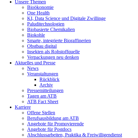
Unsere Themen
Bioökonomie
One Health
KI, Data Science und Digitale Zwillinge
Paluditechnologien
Biobasierte Chemikalien
Biokohle
Smarte, integrierte Bioraffinerien
Obstbau digital
Insekten als Rohstoffquelle
Verpackungen neu denken
Aktuelles und Presse
News
Veranstaltungen
Rückblick
Archiv
Pressemitteilungen
Tagen am ATB
ATB Fact Sheet
Karriere
Offene Stellen
Berufsausbildung am ATB
Angebote für Promovierende
Angebote für Postdocs
Abschlussarbeiten, Praktika & Freiwilligendienst