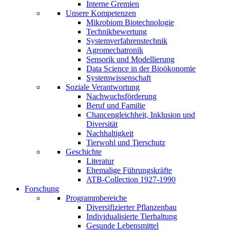
Interne Gremien
Unsere Kompetenzen
Mikrobiom Biotechnologie
Technikbewertung
Systemverfahrenstechnik
Agromechatronik
Sensorik und Modellierung
Data Science in der Bioökonomie
Systemwissenschaft
Soziale Verantwortung
Nachwuchsförderung
Beruf und Familie
Chancengleichheit, Inklusion und
Diversität
Nachhaltigkeit
Tierwohl und Tierschutz
Geschichte
Literatur
Ehemalige Führungskräfte
ATB-Collection 1927-1990
Forschung
Programmbereiche
Diversifizierter Pflanzenbau
Individualisierte Tierhaltung
Gesunde Lebensmittel