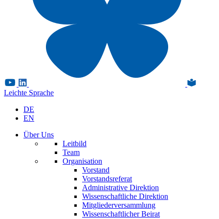
Leichte Sprache
DE
EN
Über Uns
Leitbild
Team
Organisation
Vorstand
Vorstandsreferat
Administrative Direktion
Wissenschaftliche Direktion
Mitgliederversammlung
Wissenschaftlicher Beirat