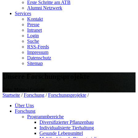
Erste Schritte am ATB
Alumni Netzwerk
Services
Kontakt
Presse
Intranet
Login
Suche
RSS-Feeds
Impressum
Datenschutz
Sitemap
Unsere Forschungsprojekte
Foto: Manuel Gutjahr
Startseite
/
Forschung
/
Forschungsprojekte
/
Über Uns
Forschung
Programmbereiche
Diversifizierter Pflanzenbau
Individualisierte Tierhaltung
Gesunde Lebensmittel