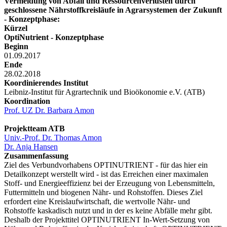
Vermeidung von Abfall und Ressourcenverlusten durch
geschlossene Nährstoffkreisläufe in Agrarsystemen der Zukunft
- Konzeptphase:
Kürzel
OptiNutrient - Konzeptphase
Beginn
01.09.2017
Ende
28.02.2018
Koordinierendes Institut
Leibniz-Institut für Agrartechnik und Bioökonomie e.V. (ATB)
Koordination
Prof. UZ Dr. Barbara Amon
Projektteam ATB
Univ.-Prof. Dr. Thomas Amon
Dr. Anja Hansen
Zusammenfassung
Ziel des Verbundvorhabens OPTINUTRIENT - für das hier ein
Detailkonzept werstellt wird - ist das Erreichen einer maximalen
Stoff- und Energieeffizienz bei der Erzeugung von Lebensmitteln,
Futtermitteln und biogenen Nähr- und Rohstoffen. Dieses Ziel
erfordert eine Kreislaufwirtschaft, die wertvolle Nähr- und
Rohstoffe kaskadisch nutzt und in der es keine Abfälle mehr gibt.
Deshalb der Projekttitel OPTINUTRIENT In-Wert-Setzung von