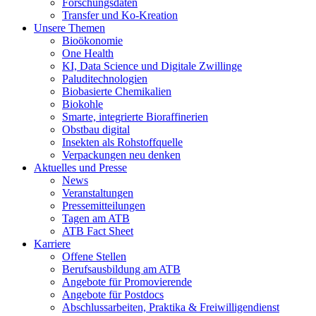
Forschungsdaten
Transfer und Ko-Kreation
Unsere Themen
Bioökonomie
One Health
KI, Data Science und Digitale Zwillinge
Paluditechnologien
Biobasierte Chemikalien
Biokohle
Smarte, integrierte Bioraffinerien
Obstbau digital
Insekten als Rohstoffquelle
Verpackungen neu denken
Aktuelles und Presse
News
Veranstaltungen
Pressemitteilungen
Tagen am ATB
ATB Fact Sheet
Karriere
Offene Stellen
Berufsausbildung am ATB
Angebote für Promovierende
Angebote für Postdocs
Abschlussarbeiten, Praktika & Freiwilligendienst