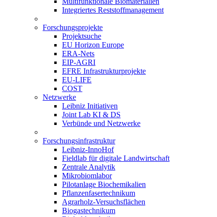
Multifunktionale Biomaterialien
Integriertes Reststoffmanagement
Forschungsprojekte
Projektsuche
EU Horizon Europe
ERA-Nets
EIP-AGRI
EFRE Infrastrukturprojekte
EU-LIFE
COST
Netzwerke
Leibniz Initiativen
Joint Lab KI & DS
Verbünde und Netzwerke
Forschungsinfrastruktur
Leibniz-InnoHof
Fieldlab für digitale Landwirtschaft
Zentrale Analytik
Mikrobiomlabor
Pilotanlage Biochemikalien
Pflanzenfasertechnikum
Agrarholz-Versuchsflächen
Biogastechnikum