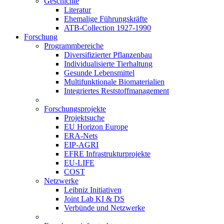
Geschichte
Literatur
Ehemalige Führungskräfte
ATB-Collection 1927-1990
Forschung
Programmbereiche
Diversifizierter Pflanzenbau
Individualisierte Tierhaltung
Gesunde Lebensmittel
Multifunktionale Biomaterialien
Integriertes Reststoffmanagement
Forschungsprojekte
Projektsuche
EU Horizon Europe
ERA-Nets
EIP-AGRI
EFRE Infrastrukturprojekte
EU-LIFE
COST
Netzwerke
Leibniz Initiativen
Joint Lab KI & DS
Verbünde und Netzwerke