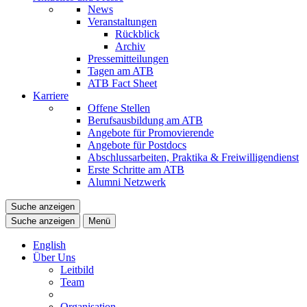
News
Veranstaltungen
Rückblick
Archiv
Pressemitteilungen
Tagen am ATB
ATB Fact Sheet
Karriere
Offene Stellen
Berufsausbildung am ATB
Angebote für Promovierende
Angebote für Postdocs
Abschlussarbeiten, Praktika & Freiwilligendienst
Erste Schritte am ATB
Alumni Netzwerk
Suche anzeigen
Suche anzeigen
Menü
English
Über Uns
Leitbild
Team
Organisation