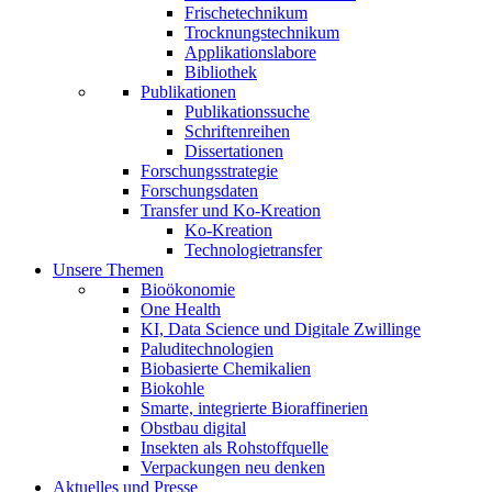
Frischetechnikum
Trocknungstechnikum
Applikationslabore
Bibliothek
Publikationen
Publikationssuche
Schriftenreihen
Dissertationen
Forschungsstrategie
Forschungsdaten
Transfer und Ko-Kreation
Ko-Kreation
Technologietransfer
Unsere Themen
Bioökonomie
One Health
KI, Data Science und Digitale Zwillinge
Paluditechnologien
Biobasierte Chemikalien
Biokohle
Smarte, integrierte Bioraffinerien
Obstbau digital
Insekten als Rohstoffquelle
Verpackungen neu denken
Aktuelles und Presse