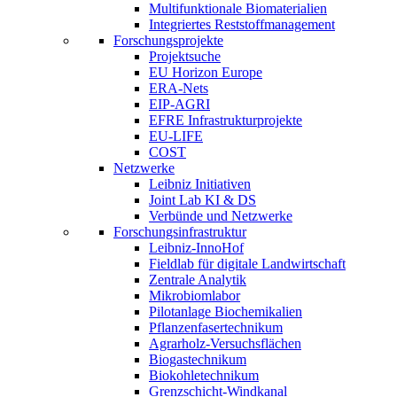
Multifunktionale Biomaterialien
Integriertes Reststoffmanagement
Forschungsprojekte
Projektsuche
EU Horizon Europe
ERA-Nets
EIP-AGRI
EFRE Infrastrukturprojekte
EU-LIFE
COST
Netzwerke
Leibniz Initiativen
Joint Lab KI & DS
Verbünde und Netzwerke
Forschungsinfrastruktur
Leibniz-InnoHof
Fieldlab für digitale Landwirtschaft
Zentrale Analytik
Mikrobiomlabor
Pilotanlage Biochemikalien
Pflanzenfasertechnikum
Agrarholz-Versuchsflächen
Biogastechnikum
Biokohletechnikum
Grenzschicht-Windkanal