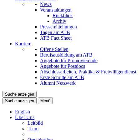
News
Veranstaltungen
Rückblick
Archiv
Pressemitteilungen
Tagen am ATB
ATB Fact Sheet
Karriere
Offene Stellen
Berufsausbildung am ATB
Angebote für Promovierende
Angebote für Postdocs
Abschlussarbeiten, Praktika & Freiwilligendienst
Erste Schritte am ATB
Alumni Netzwerk
Suche anzeigen
Suche anzeigen
Menü
English
Über Uns
Leitbild
Team
Organisation