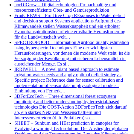
horDIGrow – Digitaltechnologien für nachhaltige und
ressourceneffiziente Obst- und Gemüseproduktion
FruitCREWS – Fruit tree Crop REsponses to Water deficit
and decision support Systems applications Aufgrund des
Klimawandels stellen Wasserknappheit und ein erhöhter
Evapotranspirationsbedarf eine ernsthafte Herausforderung
für die Landwirtschaft welt…
SPECTROFOOD – Information Agrifood quality estimation
using hyperspectral techniques Eine der wichtigsten
Herausforderungen, vor denen die moderne Welt steht, ist die
Versorgung der Bevölkerung mit sicheren Lebensmitteln in
ausreichender Menge. Es si…
IRRIWELL – A novel plant-based approach to estimate
irrigation water needs and apply optimal deficit strategy -
Specific project: Reference data for sensor calibration and
implementation of sensor data in physiological models -
Einbindung von Fernerk…
3DForEcoTech – Three-dimensional forest ecosystem
monitoring and better understanding by terrestrial-based
technologies Die COST-Action 3DForEcoTech zielt darauf
ab, ein starkes Netz von Wissenschaftlern und
Interessenvertretern (d. h. Praktikern) so…
SHEET – Sunburn and HEat prediction in canopies for
Evolving a warning Tech solution. Der Anstieg der globalen
Strahlung und der Temperaturen im Zuge des Klimawandels