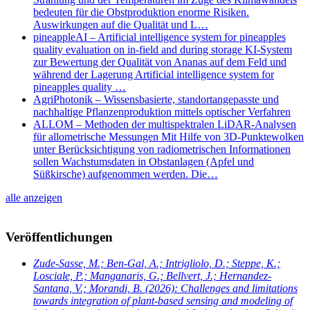
bedeuten für die Obstproduktion enorme Risiken.
Auswirkungen auf die Qualität und L…
pineappleAI – Artificial intelligence system for pineapples
quality evaluation on in-field and during storage KI-System
zur Bewertung der Qualität von Ananas auf dem Feld und
während der Lagerung Artificial intelligence system for
pineapples quality …
AgriPhotonik – Wissensbasierte, standortangepasste und
nachhaltige Pflanzenproduktion mittels optischer Verfahren
ALLOM – Methoden der multispektralen LiDAR-Analysen
für allometrische Messungen Mit Hilfe von 3D-Punktewolken
unter Berücksichtigung von radiometrischen Informationen
sollen Wachstumsdaten in Obstanlagen (Apfel und
Süßkirsche) aufgenommen werden. Die…
alle anzeigen
Veröffentlichungen
Zude-Sasse, M.; Ben-Gal, A.; Intrigliolo, D.; Steppe, K.;
Losciale, P.; Manganaris, G.; Bellvert, J.; Hernandez-
Santana, V.; Morandi, B.
(2026): Challenges and limitations
towards integration of plant-based sensing and modeling of