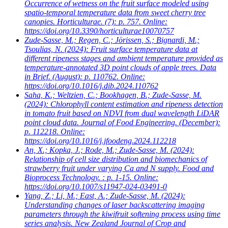
Occurrence of wetness on the fruit surface modeled using
spatio-temporal temperature data from sweet cherry tree
canopies. Horticulturae. (7): p. 757. Online:
https://doi.org/10.3390/horticulturae10070757
Zude-Sasse, M.; Regen, C.; Jörissen, S.; Bignardi, M.;
Tsoulias, N.
(2024): Fruit surface temperature data at
different ripeness stages and ambient temperature provided as
temperature-annotated 3D point clouds of apple trees. Data
in Brief. (August): p. 110762. Online:
https://doi.org/10.1016/j.dib.2024.110762
Saha, K.; Weltzien, C.; Bookhagen, B.; Zude-Sasse, M.
(2024): Chlorophyll content estimation and ripeness detection
in tomato fruit based on NDVI from dual wavelength LiDAR
point cloud data. Journal of Food Engineering. (December):
p. 112218. Online:
https://doi.org/10.1016/j.jfoodeng.2024.112218
An, X.; Kopka, J.; Rode, M.; Zude-Sasse, M.
(2024):
Relationship of cell size distribution and biomechanics of
strawberry fruit under varying Ca and N supply. Food and
Bioprocess Technology. : p. 1-15. Online:
https://doi.org/10.1007/s11947-024-03491-0
Yang, Z.; Li, M.; East, A.; Zude-Sasse, M.
(2024):
Understanding changes of laser backscattering imaging
parameters through the kiwifruit softening process using time
series analysis. New Zealand Journal of Crop and