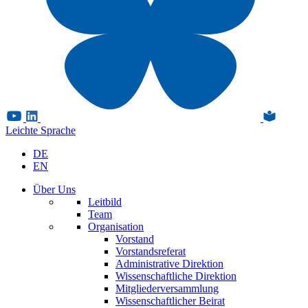
Leichte Sprache
DE
EN
Über Uns
Leitbild
Team
Organisation
Vorstand
Vorstandsreferat
Administrative Direktion
Wissenschaftliche Direktion
Mitgliederversammlung
Wissenschaftlicher Beirat