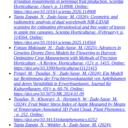
irrigation requirements in perennial fruit production. Scientia
Horticulturae. (June): p. 114908. Online:
https://doi.org/10.1016/j.scienta.2026.114908
Tapia Zapata, N.; Zude-Sasse, M.
(2026): Geometric and
radiometric analysis of dual wavelength NIR-LiDAR
scanning for estimating physiological and free water of leaves
in apple tree canopies. Scientia Horticulturae. (February): p.
114564. Online:
https://doi.org/10.1016/j.scienta.2025.114564
Fotouo Makouate, H.; Zude-Sasse, M.
(2025): Advances in
Growing Degree Days Models for Flowering to Harvest:
Optimizing Crop Management with Methods of Precision
Horticulture - A Review. Horticulturae. (12): p. 1415. Online:
https://doi.org/10.3390/horticulturae11121415
Penzel, M.; Tsoulias, N.; Zude-Sasse, M.
(2024): Ein Modell
zur Bestimmung der Fruchtertragskapazität von Apfelbäumen
und deren Variabilität in Erwerbsanlagen. Journal für
Kulturpflanzen. (01): p. 60-76. Online:
https://doi.org/10.5073/JfK.2024.01.09
Tsoulias, N.; Khosravi, A.; Herppich, W.; Zude-Sasse, M.
(2024): Fruit Water Stress Index of Apple Measured by Means
of Temperature-Annotated 3D Point Cloud. Plant Phenomics.
: p. 252. Online:
https://doi.org/10.34133/plantphenomics.0252
Tapia Zapata, N.; Winkler, A.; Zude-Sasse, M.
(2024):