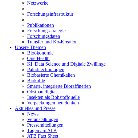
Netzwerke
Forschungsinfrastruktur
Publikationen
Forschungsstrategie
Forschungsdaten
Transfer und Ko-Kreation
Unsere Themen
Bioökonomie
One Health
KI, Data Science und Digitale Zwillinge
Paluditechnologien
Biobasierte Chemikalien
Biokohle
Smarte, integrierte Bioraffinerien
Obstbau digital
Insekten als Rohstoffquelle
Verpackungen neu denken
Aktuelles und Presse
News
Veranstaltungen
Pressemitteilungen
Tagen am ATB
ATB Fact Sheet