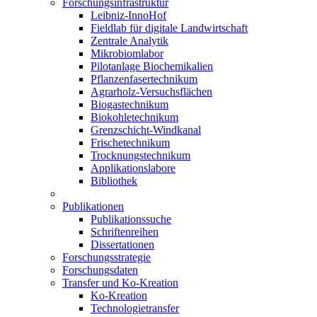
Forschungsinfrastruktur
Leibniz-InnoHof
Fieldlab für digitale Landwirtschaft
Zentrale Analytik
Mikrobiomlabor
Pilotanlage Biochemikalien
Pflanzenfasertechnikum
Agrarholz-Versuchsflächen
Biogastechnikum
Biokohletechnikum
Grenzschicht-Windkanal
Frischetechnikum
Trocknungstechnikum
Applikationslabore
Bibliothek
Publikationen
Publikationssuche
Schriftenreihen
Dissertationen
Forschungsstrategie
Forschungsdaten
Transfer und Ko-Kreation
Ko-Kreation
Technologietransfer