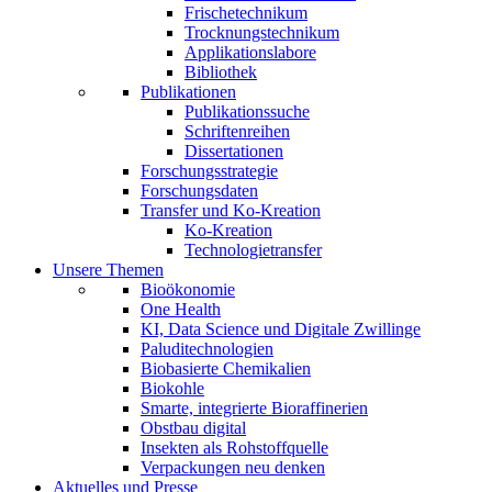
Frischetechnikum
Trocknungstechnikum
Applikationslabore
Bibliothek
Publikationen
Publikationssuche
Schriftenreihen
Dissertationen
Forschungsstrategie
Forschungsdaten
Transfer und Ko-Kreation
Ko-Kreation
Technologietransfer
Unsere Themen
Bioökonomie
One Health
KI, Data Science und Digitale Zwillinge
Paluditechnologien
Biobasierte Chemikalien
Biokohle
Smarte, integrierte Bioraffinerien
Obstbau digital
Insekten als Rohstoffquelle
Verpackungen neu denken
Aktuelles und Presse