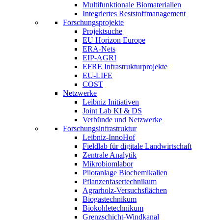
Multifunktionale Biomaterialien
Integriertes Reststoffmanagement
Forschungsprojekte
Projektsuche
EU Horizon Europe
ERA-Nets
EIP-AGRI
EFRE Infrastrukturprojekte
EU-LIFE
COST
Netzwerke
Leibniz Initiativen
Joint Lab KI & DS
Verbünde und Netzwerke
Forschungsinfrastruktur
Leibniz-InnoHof
Fieldlab für digitale Landwirtschaft
Zentrale Analytik
Mikrobiomlabor
Pilotanlage Biochemikalien
Pflanzenfasertechnikum
Agrarholz-Versuchsflächen
Biogastechnikum
Biokohletechnikum
Grenzschicht-Windkanal