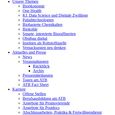
Unsere Themen
Bioökonomie
One Health
KI, Data Science und Digitale Zwillinge
Paluditechnologien
Biobasierte Chemikalien
Biokohle
Smarte, integrierte Bioraffinerien
Obstbau digital
Insekten als Rohstoffquelle
Verpackungen neu denken
Aktuelles und Presse
News
Veranstaltungen
Rückblick
Archiv
Pressemitteilungen
Tagen am ATB
ATB Fact Sheet
Karriere
Offene Stellen
Berufsausbildung am ATB
Angebote für Promovierende
Angebote für Postdocs
Abschlussarbeiten, Praktika & Freiwilligendienst