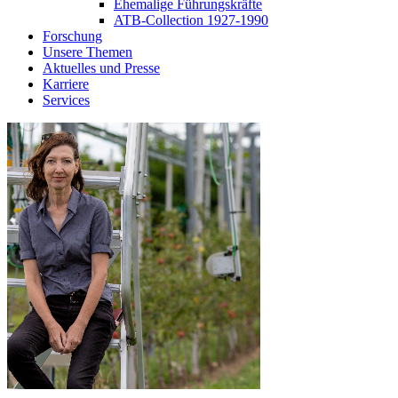
Ehemalige Führungskräfte
ATB-Collection 1927-1990
Forschung
Unsere Themen
Aktuelles und Presse
Karriere
Services