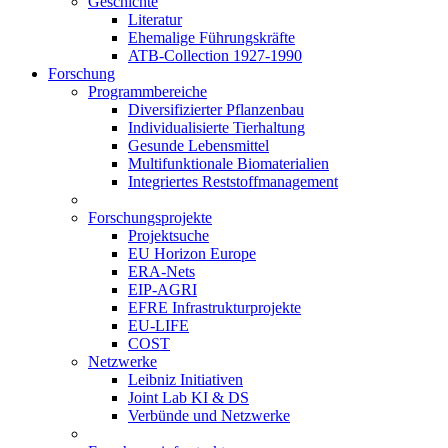
Geschichte
Literatur
Ehemalige Führungskräfte
ATB-Collection 1927-1990
Forschung
Programmbereiche
Diversifizierter Pflanzenbau
Individualisierte Tierhaltung
Gesunde Lebensmittel
Multifunktionale Biomaterialien
Integriertes Reststoffmanagement
Forschungsprojekte
Projektsuche
EU Horizon Europe
ERA-Nets
EIP-AGRI
EFRE Infrastrukturprojekte
EU-LIFE
COST
Netzwerke
Leibniz Initiativen
Joint Lab KI & DS
Verbünde und Netzwerke