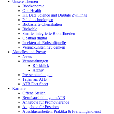
Unsere Themen
Bioökonomie
One Health
KI, Data Science und Digitale Zwillinge
Paluditechnologien
Biobasierte Chemikalien
Biokohle
Smarte, integrierte Bioraffinerien
Obstbau digital
Insekten als Rohstoffquelle
Verpackungen neu denken
Aktuelles und Presse
News
Veranstaltungen
Rückblick
Archiv
Pressemitteilungen
Tagen am ATB
ATB Fact Sheet
Karriere
Offene Stellen
Berufsausbildung am ATB
Angebote für Promovierende
Angebote für Postdocs
Abschlussarbeiten, Praktika & Freiwilligendienst