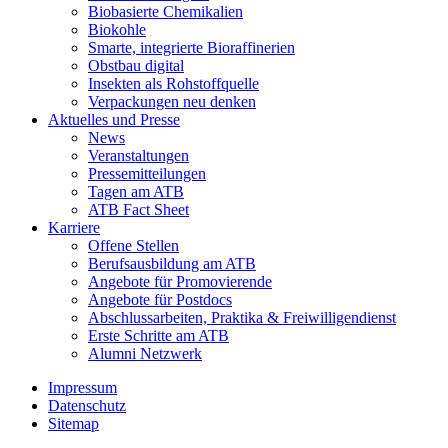
Biobasierte Chemikalien
Biokohle
Smarte, integrierte Bioraffinerien
Obstbau digital
Insekten als Rohstoffquelle
Verpackungen neu denken
Aktuelles und Presse
News
Veranstaltungen
Pressemitteilungen
Tagen am ATB
ATB Fact Sheet
Karriere
Offene Stellen
Berufsausbildung am ATB
Angebote für Promovierende
Angebote für Postdocs
Abschlussarbeiten, Praktika & Freiwilligendienst
Erste Schritte am ATB
Alumni Netzwerk
Impressum
Datenschutz
Sitemap