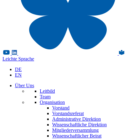
Leichte Sprache
DE
EN
Über Uns
Leitbild
Team
Organisation
Vorstand
Vorstandsreferat
Administrative Direktion
Wissenschaftliche Direktion
Mitgliederversammlung
Wissenschaftlicher Beirat