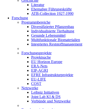
Geschichte
Literatur
Ehemalige Führungskräfte
ATB-Collection 1927-1990
Forschung
Programmbereiche
Diversifizierter Pflanzenbau
Individualisierte Tierhaltung
Gesunde Lebensmittel
Multifunktionale Biomaterialien
Integriertes Reststoffmanagement
Forschungsprojekte
Projektsuche
EU Horizon Europe
ERA-Nets
EIP-AGRI
EFRE Infrastrukturprojekte
EU-LIFE
COST
Netzwerke
Leibniz Initiativen
Joint Lab KI & DS
Verbünde und Netzwerke