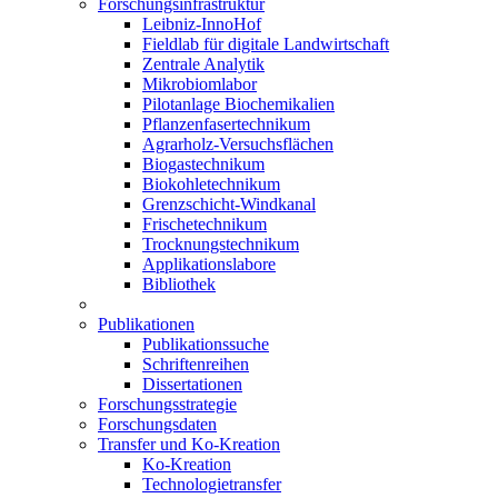
Forschungsinfrastruktur
Leibniz-InnoHof
Fieldlab für digitale Landwirtschaft
Zentrale Analytik
Mikrobiomlabor
Pilotanlage Biochemikalien
Pflanzenfasertechnikum
Agrarholz-Versuchsflächen
Biogastechnikum
Biokohletechnikum
Grenzschicht-Windkanal
Frischetechnikum
Trocknungstechnikum
Applikationslabore
Bibliothek
Publikationen
Publikationssuche
Schriftenreihen
Dissertationen
Forschungsstrategie
Forschungsdaten
Transfer und Ko-Kreation
Ko-Kreation
Technologietransfer