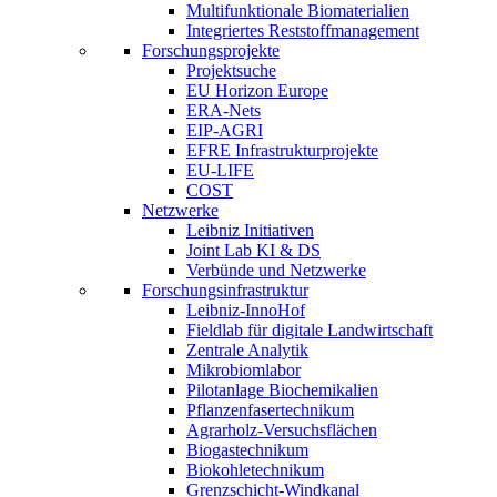
Multifunktionale Biomaterialien
Integriertes Reststoffmanagement
Forschungsprojekte
Projektsuche
EU Horizon Europe
ERA-Nets
EIP-AGRI
EFRE Infrastrukturprojekte
EU-LIFE
COST
Netzwerke
Leibniz Initiativen
Joint Lab KI & DS
Verbünde und Netzwerke
Forschungsinfrastruktur
Leibniz-InnoHof
Fieldlab für digitale Landwirtschaft
Zentrale Analytik
Mikrobiomlabor
Pilotanlage Biochemikalien
Pflanzenfasertechnikum
Agrarholz-Versuchsflächen
Biogastechnikum
Biokohletechnikum
Grenzschicht-Windkanal