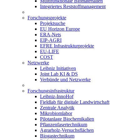
Multifunktionale Biomaterialien
Integriertes Reststoffmanagement
Forschungsprojekte
Projektsuche
EU Horizon Europe
ERA-Nets
EIP-AGRI
EFRE Infrastrukturprojekte
EU-LIFE
COST
Netzwerke
Leibniz Initiativen
Joint Lab KI & DS
Verbünde und Netzwerke
Forschungsinfrastruktur
Leibniz-InnoHof
Fieldlab für digitale Landwirtschaft
Zentrale Analytik
Mikrobiomlabor
Pilotanlage Biochemikalien
Pflanzenfasertechnikum
Agrarholz-Versuchsflächen
Biogastechnikum