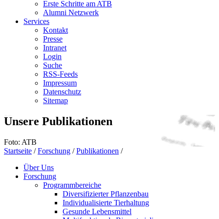
Erste Schritte am ATB
Alumni Netzwerk
Services
Kontakt
Presse
Intranet
Login
Suche
RSS-Feeds
Impressum
Datenschutz
Sitemap
Unsere Publikationen
Foto: ATB
Startseite
/
Forschung
/
Publikationen
/
Über Uns
Forschung
Programmbereiche
Diversifizierter Pflanzenbau
Individualisierte Tierhaltung
Gesunde Lebensmittel