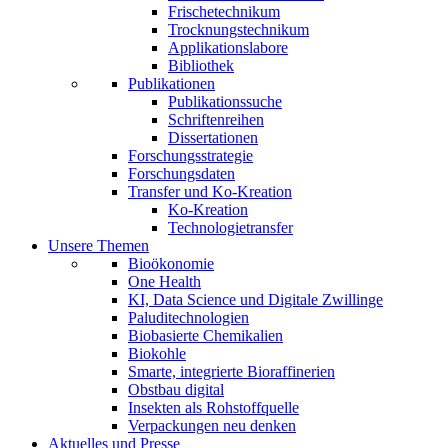
Frischetechnikum
Trocknungstechnikum
Applikationslabore
Bibliothek
Publikationen
Publikationssuche
Schriftenreihen
Dissertationen
Forschungsstrategie
Forschungsdaten
Transfer und Ko-Kreation
Ko-Kreation
Technologietransfer
Unsere Themen
Bioökonomie
One Health
KI, Data Science und Digitale Zwillinge
Paluditechnologien
Biobasierte Chemikalien
Biokohle
Smarte, integrierte Bioraffinerien
Obstbau digital
Insekten als Rohstoffquelle
Verpackungen neu denken
Aktuelles und Presse