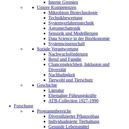
Interne Gremien
Unsere Kompetenzen
Mikrobiom Biotechnologie
Technikbewertung
Systemverfahrenstechnik
Agromechatronik
Sensorik und Modellierung
Data Science in der Bioökonomie
Systemwissenschaft
Soziale Verantwortung
Nachwuchsförderung
Beruf und Familie
Chancengleichheit, Inklusion und
Diversität
Nachhaltigkeit
Tierwohl und Tierschutz
Geschichte
Literatur
Ehemalige Führungskräfte
ATB-Collection 1927-1990
Forschung
Programmbereiche
Diversifizierter Pflanzenbau
Individualisierte Tierhaltung
Gesunde Lebensmittel