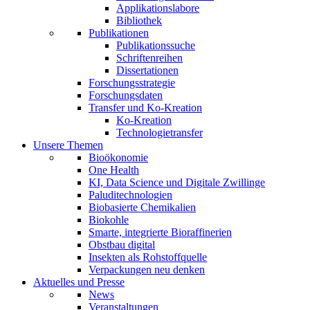
Applikationslabore
Bibliothek
Publikationen
Publikationssuche
Schriftenreihen
Dissertationen
Forschungsstrategie
Forschungsdaten
Transfer und Ko-Kreation
Ko-Kreation
Technologietransfer
Unsere Themen
Bioökonomie
One Health
KI, Data Science und Digitale Zwillinge
Paluditechnologien
Biobasierte Chemikalien
Biokohle
Smarte, integrierte Bioraffinerien
Obstbau digital
Insekten als Rohstoffquelle
Verpackungen neu denken
Aktuelles und Presse
News
Veranstaltungen