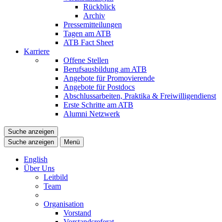
Rückblick
Archiv
Pressemitteilungen
Tagen am ATB
ATB Fact Sheet
Karriere
Offene Stellen
Berufsausbildung am ATB
Angebote für Promovierende
Angebote für Postdocs
Abschlussarbeiten, Praktika & Freiwilligendienst
Erste Schritte am ATB
Alumni Netzwerk
Suche anzeigen
Suche anzeigen
Menü
English
Über Uns
Leitbild
Team
Organisation
Vorstand
Vorstandsreferat