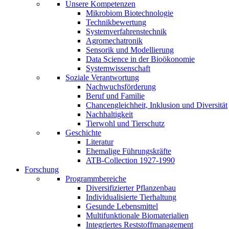
Unsere Kompetenzen
Mikrobiom Biotechnologie
Technikbewertung
Systemverfahrenstechnik
Agromechatronik
Sensorik und Modellierung
Data Science in der Bioökonomie
Systemwissenschaft
Soziale Verantwortung
Nachwuchsförderung
Beruf und Familie
Chancengleichheit, Inklusion und Diversität
Nachhaltigkeit
Tierwohl und Tierschutz
Geschichte
Literatur
Ehemalige Führungskräfte
ATB-Collection 1927-1990
Forschung
Programmbereiche
Diversifizierter Pflanzenbau
Individualisierte Tierhaltung
Gesunde Lebensmittel
Multifunktionale Biomaterialien
Integriertes Reststoffmanagement