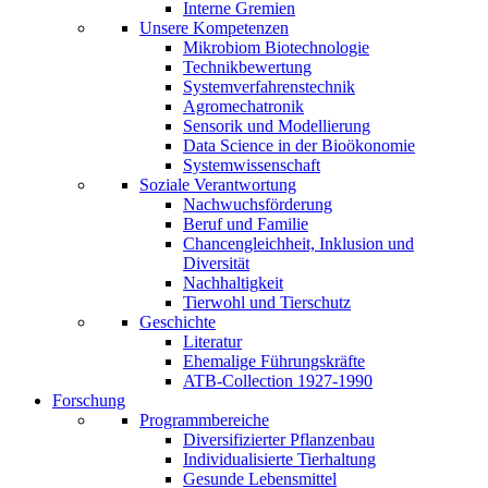
Interne Gremien
Unsere Kompetenzen
Mikrobiom Biotechnologie
Technikbewertung
Systemverfahrenstechnik
Agromechatronik
Sensorik und Modellierung
Data Science in der Bioökonomie
Systemwissenschaft
Soziale Verantwortung
Nachwuchsförderung
Beruf und Familie
Chancengleichheit, Inklusion und
Diversität
Nachhaltigkeit
Tierwohl und Tierschutz
Geschichte
Literatur
Ehemalige Führungskräfte
ATB-Collection 1927-1990
Forschung
Programmbereiche
Diversifizierter Pflanzenbau
Individualisierte Tierhaltung
Gesunde Lebensmittel