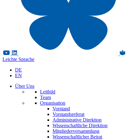
Leichte Sprache
DE
EN
Über Uns
Leitbild
Team
Organisation
Vorstand
Vorstandsreferat
Administrative Direktion
Wissenschaftliche Direktion
Mitgliederversammlung
Wissenschaftlicher Beirat