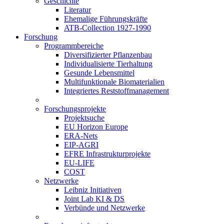
Geschichte
Literatur
Ehemalige Führungskräfte
ATB-Collection 1927-1990
Forschung
Programmbereiche
Diversifizierter Pflanzenbau
Individualisierte Tierhaltung
Gesunde Lebensmittel
Multifunktionale Biomaterialien
Integriertes Reststoffmanagement
Forschungsprojekte
Projektsuche
EU Horizon Europe
ERA-Nets
EIP-AGRI
EFRE Infrastrukturprojekte
EU-LIFE
COST
Netzwerke
Leibniz Initiativen
Joint Lab KI & DS
Verbünde und Netzwerke