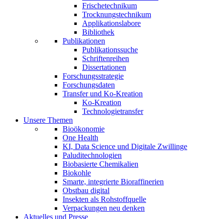
Frischetechnikum
Trocknungstechnikum
Applikationslabore
Bibliothek
Publikationen
Publikationssuche
Schriftenreihen
Dissertationen
Forschungsstrategie
Forschungsdaten
Transfer und Ko-Kreation
Ko-Kreation
Technologietransfer
Unsere Themen
Bioökonomie
One Health
KI, Data Science und Digitale Zwillinge
Paluditechnologien
Biobasierte Chemikalien
Biokohle
Smarte, integrierte Bioraffinerien
Obstbau digital
Insekten als Rohstoffquelle
Verpackungen neu denken
Aktuelles und Presse