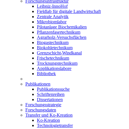
Forschungsinfrastruktur
Leibniz-InnoHof
Fieldlab für digitale Landwirtschaft
Zentrale Analytik
Mikrobiomlabor
Pilotanlage Biochemikalien
Pflanzenfasertechnikum
Agrarholz-Versuchsflächen
Biogastechnikum
Biokohletechnikum
Grenzschicht-Windkanal
Frischetechnikum
Trocknungstechnikum
Applikationslabore
Bibliothek
Publikationen
Publikationssuche
Schriftenreihen
Dissertationen
Forschungsstrategie
Forschungsdaten
Transfer und Ko-Kreation
Ko-Kreation
Technologietransfer