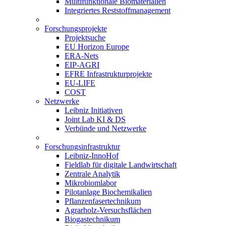
Multifunktionale Biomaterialien
Integriertes Reststoffmanagement
Forschungsprojekte
Projektsuche
EU Horizon Europe
ERA-Nets
EIP-AGRI
EFRE Infrastrukturprojekte
EU-LIFE
COST
Netzwerke
Leibniz Initiativen
Joint Lab KI & DS
Verbünde und Netzwerke
Forschungsinfrastruktur
Leibniz-InnoHof
Fieldlab für digitale Landwirtschaft
Zentrale Analytik
Mikrobiomlabor
Pilotanlage Biochemikalien
Pflanzenfasertechnikum
Agrarholz-Versuchsflächen
Biogastechnikum