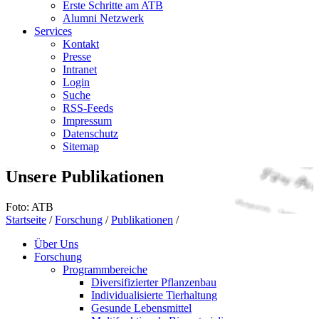
Erste Schritte am ATB
Alumni Netzwerk
Services
Kontakt
Presse
Intranet
Login
Suche
RSS-Feeds
Impressum
Datenschutz
Sitemap
Unsere Publikationen
Foto: ATB
Startseite
/
Forschung
/
Publikationen
/
Über Uns
Forschung
Programmbereiche
Diversifizierter Pflanzenbau
Individualisierte Tierhaltung
Gesunde Lebensmittel