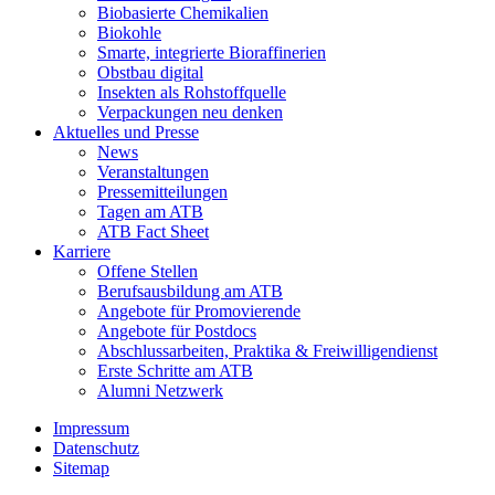
Biobasierte Chemikalien
Biokohle
Smarte, integrierte Bioraffinerien
Obstbau digital
Insekten als Rohstoffquelle
Verpackungen neu denken
Aktuelles und Presse
News
Veranstaltungen
Pressemitteilungen
Tagen am ATB
ATB Fact Sheet
Karriere
Offene Stellen
Berufsausbildung am ATB
Angebote für Promovierende
Angebote für Postdocs
Abschlussarbeiten, Praktika & Freiwilligendienst
Erste Schritte am ATB
Alumni Netzwerk
Impressum
Datenschutz
Sitemap