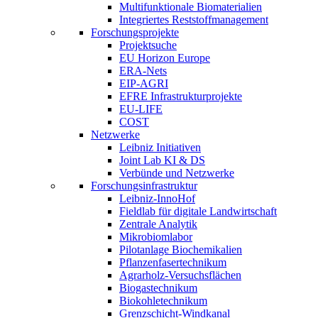
Multifunktionale Biomaterialien
Integriertes Reststoffmanagement
Forschungsprojekte
Projektsuche
EU Horizon Europe
ERA-Nets
EIP-AGRI
EFRE Infrastrukturprojekte
EU-LIFE
COST
Netzwerke
Leibniz Initiativen
Joint Lab KI & DS
Verbünde und Netzwerke
Forschungsinfrastruktur
Leibniz-InnoHof
Fieldlab für digitale Landwirtschaft
Zentrale Analytik
Mikrobiomlabor
Pilotanlage Biochemikalien
Pflanzenfasertechnikum
Agrarholz-Versuchsflächen
Biogastechnikum
Biokohletechnikum
Grenzschicht-Windkanal