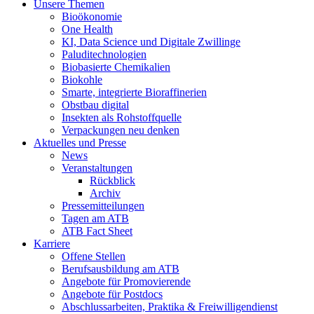
Unsere Themen
Bioökonomie
One Health
KI, Data Science und Digitale Zwillinge
Paluditechnologien
Biobasierte Chemikalien
Biokohle
Smarte, integrierte Bioraffinerien
Obstbau digital
Insekten als Rohstoffquelle
Verpackungen neu denken
Aktuelles und Presse
News
Veranstaltungen
Rückblick
Archiv
Pressemitteilungen
Tagen am ATB
ATB Fact Sheet
Karriere
Offene Stellen
Berufsausbildung am ATB
Angebote für Promovierende
Angebote für Postdocs
Abschlussarbeiten, Praktika & Freiwilligendienst