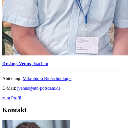
Dr.-Ing. Venus
, Joachim
Abteilung:
Mikrobiom Biotechnologie
E-Mail:
jvenus@
atb-potsdam.de
zum Profil
Kontakt