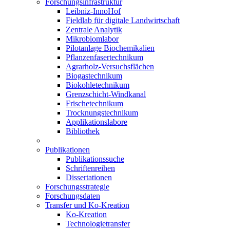
Forschungsinfrastruktur
Leibniz-InnoHof
Fieldlab für digitale Landwirtschaft
Zentrale Analytik
Mikrobiomlabor
Pilotanlage Biochemikalien
Pflanzenfasertechnikum
Agrarholz-Versuchsflächen
Biogastechnikum
Biokohletechnikum
Grenzschicht-Windkanal
Frischetechnikum
Trocknungstechnikum
Applikationslabore
Bibliothek
Publikationen
Publikationssuche
Schriftenreihen
Dissertationen
Forschungsstrategie
Forschungsdaten
Transfer und Ko-Kreation
Ko-Kreation
Technologietransfer