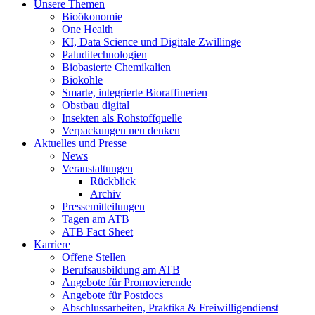
Unsere Themen
Bioökonomie
One Health
KI, Data Science und Digitale Zwillinge
Paluditechnologien
Biobasierte Chemikalien
Biokohle
Smarte, integrierte Bioraffinerien
Obstbau digital
Insekten als Rohstoffquelle
Verpackungen neu denken
Aktuelles und Presse
News
Veranstaltungen
Rückblick
Archiv
Pressemitteilungen
Tagen am ATB
ATB Fact Sheet
Karriere
Offene Stellen
Berufsausbildung am ATB
Angebote für Promovierende
Angebote für Postdocs
Abschlussarbeiten, Praktika & Freiwilligendienst