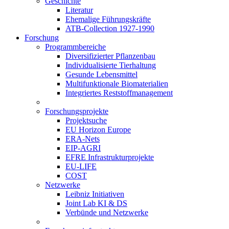
Geschichte
Literatur
Ehemalige Führungskräfte
ATB-Collection 1927-1990
Forschung
Programmbereiche
Diversifizierter Pflanzenbau
Individualisierte Tierhaltung
Gesunde Lebensmittel
Multifunktionale Biomaterialien
Integriertes Reststoffmanagement
Forschungsprojekte
Projektsuche
EU Horizon Europe
ERA-Nets
EIP-AGRI
EFRE Infrastrukturprojekte
EU-LIFE
COST
Netzwerke
Leibniz Initiativen
Joint Lab KI & DS
Verbünde und Netzwerke