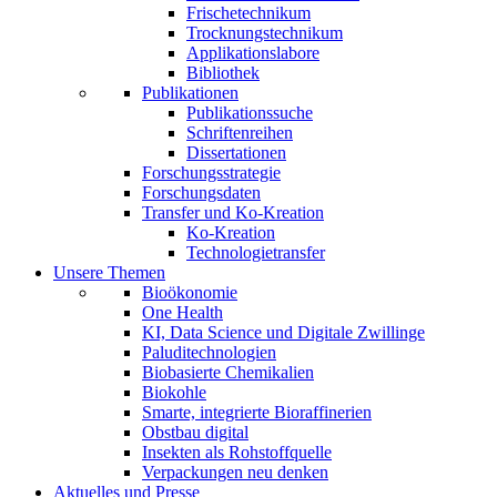
Frischetechnikum
Trocknungstechnikum
Applikationslabore
Bibliothek
Publikationen
Publikationssuche
Schriftenreihen
Dissertationen
Forschungsstrategie
Forschungsdaten
Transfer und Ko-Kreation
Ko-Kreation
Technologietransfer
Unsere Themen
Bioökonomie
One Health
KI, Data Science und Digitale Zwillinge
Paluditechnologien
Biobasierte Chemikalien
Biokohle
Smarte, integrierte Bioraffinerien
Obstbau digital
Insekten als Rohstoffquelle
Verpackungen neu denken
Aktuelles und Presse