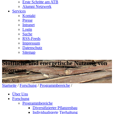
Erste Schritte am ATB
Alumni Netzwerk
Services
Kontakt
Presse
Intranet
Login
Suche
RSS-Feeds
Impressum
Datenschutz
Sitemap
Stoffliche und energetische Nutzung von
Biomasse
Foto: ATB
Startseite
/
Forschung
/
Programmbereiche
/
Über Uns
Forschung
Programmbereiche
Diversifizierter Pflanzenbau
Individualisierte Tierhaltung