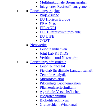
Multifunktionale Biomaterialien
Integriertes Reststoffmanagement
Forschungsprojekte
Projektsuche
EU Horizon Europe
ERA-Nets
EIP-AGRI
EFRE Infrastrukturprojekte
EU-LIFE
COST
Netzwerke
Leibniz Initiativen
Joint Lab KI & DS
Verbünde und Netzwerke
Forschungsinfrastruktur
Leibniz-InnoHof
Fieldlab für digitale Landwirtschaft
Zentrale Analytik
Mikrobiomlabor
Pilotanlage Biochemikalien
Pflanzenfasertechnikum
Agrarholz-Versuchsflächen
Biogastechnikum
Biokohletechnikum
Grenzschicht-Windkanal