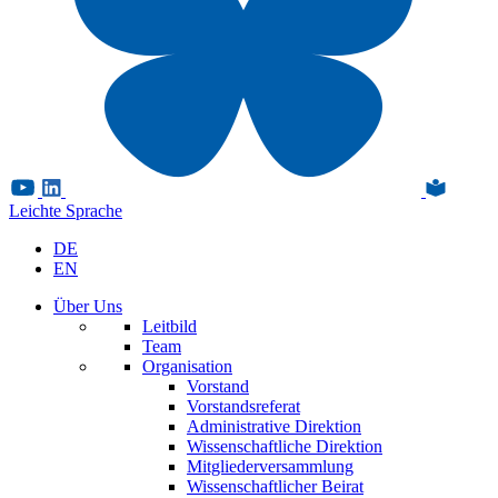
Leichte Sprache
DE
EN
Über Uns
Leitbild
Team
Organisation
Vorstand
Vorstandsreferat
Administrative Direktion
Wissenschaftliche Direktion
Mitgliederversammlung
Wissenschaftlicher Beirat