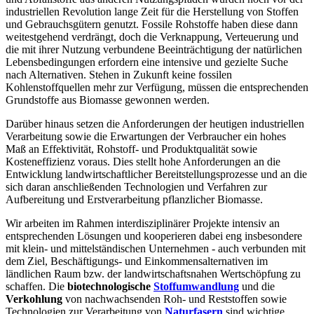
industriellen Revolution lange Zeit für die Herstellung von Stoffen
und Gebrauchsgütern genutzt. Fossile Rohstoffe haben diese dann
weitestgehend verdrängt, doch die Verknappung, Verteuerung und
die mit ihrer Nutzung verbundene Beeinträchtigung der natürlichen
Lebensbedingungen erfordern eine intensive und gezielte Suche
nach Alternativen. Stehen in Zukunft keine fossilen
Kohlenstoffquellen mehr zur Verfügung, müssen die entsprechenden
Grundstoffe aus Biomasse gewonnen werden.
Darüber hinaus setzen die Anforderungen der heutigen industriellen
Verarbeitung sowie die Erwartungen der Verbraucher ein hohes
Maß an Effektivität, Rohstoff- und Produktqualität sowie
Kosteneffizienz voraus. Dies stellt hohe Anforderungen an die
Entwicklung landwirtschaftlicher Bereitstellungsprozesse und an die
sich daran anschließenden Technologien und Verfahren zur
Aufbereitung und Erstverarbeitung pflanzlicher Biomasse.
Wir arbeiten im Rahmen interdisziplinärer Projekte intensiv an
entsprechenden Lösungen und kooperieren dabei eng insbesondere
mit klein- und mittelständischen Unternehmen - auch verbunden mit
dem Ziel, Beschäftigungs- und Einkommensalternativen im
ländlichen Raum bzw. der landwirtschaftsnahen Wertschöpfung zu
schaffen. Die
biotechnologische
Stoffumwandlung
und die
Verkohlung
von nachwachsenden Roh- und Reststoffen sowie
Technologien zur Verarbeitung von
Naturfasern
sind wichtige