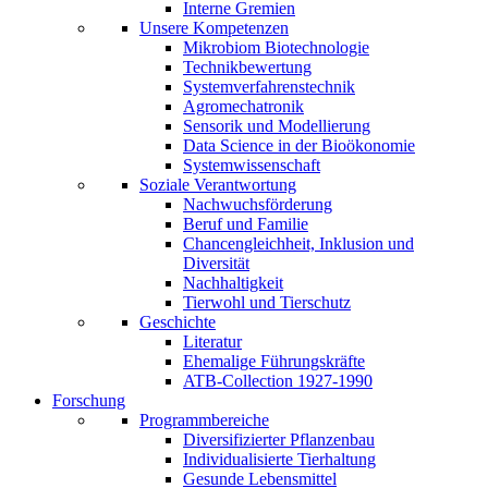
Interne Gremien
Unsere Kompetenzen
Mikrobiom Biotechnologie
Technikbewertung
Systemverfahrenstechnik
Agromechatronik
Sensorik und Modellierung
Data Science in der Bioökonomie
Systemwissenschaft
Soziale Verantwortung
Nachwuchsförderung
Beruf und Familie
Chancengleichheit, Inklusion und
Diversität
Nachhaltigkeit
Tierwohl und Tierschutz
Geschichte
Literatur
Ehemalige Führungskräfte
ATB-Collection 1927-1990
Forschung
Programmbereiche
Diversifizierter Pflanzenbau
Individualisierte Tierhaltung
Gesunde Lebensmittel