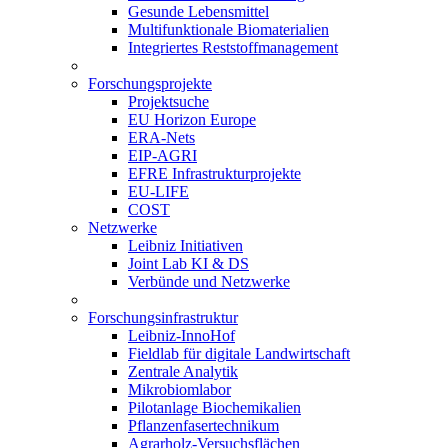
Gesunde Lebensmittel
Multifunktionale Biomaterialien
Integriertes Reststoffmanagement
Forschungsprojekte
Projektsuche
EU Horizon Europe
ERA-Nets
EIP-AGRI
EFRE Infrastrukturprojekte
EU-LIFE
COST
Netzwerke
Leibniz Initiativen
Joint Lab KI & DS
Verbünde und Netzwerke
Forschungsinfrastruktur
Leibniz-InnoHof
Fieldlab für digitale Landwirtschaft
Zentrale Analytik
Mikrobiomlabor
Pilotanlage Biochemikalien
Pflanzenfasertechnikum
Agrarholz-Versuchsflächen