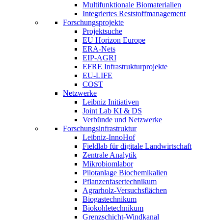
Multifunktionale Biomaterialien
Integriertes Reststoffmanagement
Forschungsprojekte
Projektsuche
EU Horizon Europe
ERA-Nets
EIP-AGRI
EFRE Infrastrukturprojekte
EU-LIFE
COST
Netzwerke
Leibniz Initiativen
Joint Lab KI & DS
Verbünde und Netzwerke
Forschungsinfrastruktur
Leibniz-InnoHof
Fieldlab für digitale Landwirtschaft
Zentrale Analytik
Mikrobiomlabor
Pilotanlage Biochemikalien
Pflanzenfasertechnikum
Agrarholz-Versuchsflächen
Biogastechnikum
Biokohletechnikum
Grenzschicht-Windkanal