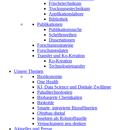
Frischetechnikum
Trocknungstechnikum
Applikationslabore
Bibliothek
Publikationen
Publikationssuche
Schriftenreihen
Dissertationen
Forschungsstrategie
Forschungsdaten
Transfer und Ko-Kreation
Ko-Kreation
Technologietransfer
Unsere Themen
Bioökonomie
One Health
KI, Data Science und Digitale Zwillinge
Paluditechnologien
Biobasierte Chemikalien
Biokohle
Smarte, integrierte Bioraffinerien
Obstbau digital
Insekten als Rohstoffquelle
Verpackungen neu denken
Aktuelles und Presse