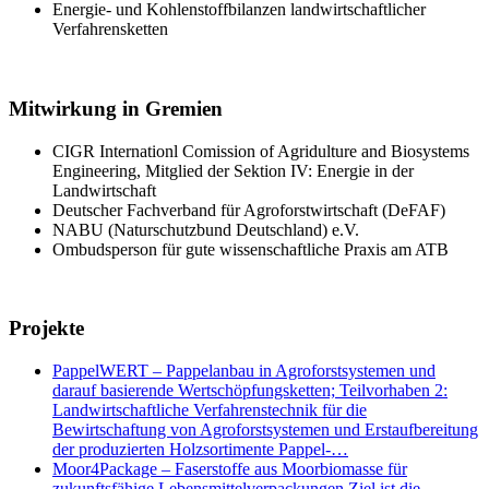
Energie- und Kohlenstoffbilanzen landwirtschaftlicher
Verfahrensketten
Mitwirkung in Gremien
CIGR Internationl Comission of Agridulture and Biosystems
Engineering, Mitglied der Sektion IV: Energie in der
Landwirtschaft
Deutscher Fachverband für Agroforstwirtschaft (DeFAF)
NABU (Naturschutzbund Deutschland) e.V.
Ombudsperson für gute wissenschaftliche Praxis am ATB
Projekte
PappelWERT – Pappelanbau in Agroforstsystemen und
darauf basierende Wertschöpfungsketten; Teilvorhaben 2:
Landwirtschaftliche Verfahrenstechnik für die
Bewirtschaftung von Agroforstsystemen und Erstaufbereitung
der produzierten Holzsortimente Pappel-…
Moor4Package – Faserstoffe aus Moorbiomasse für
zukunftsfähige Lebensmittelverpackungen Ziel ist die