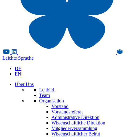
Leichte Sprache
DE
EN
Über Uns
Leitbild
Team
Organisation
Vorstand
Vorstandsreferat
Administrative Direktion
Wissenschaftliche Direktion
Mitgliederversammlung
Wissenschaftlicher Beirat