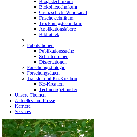
Biogastechnikum
Biokohletechnikum
Grenzschicht-Windkanal
Frischetechnikum
Trocknungstechnikum
Applikationslabore
Bibliothek
Publikationen
Publikationssuche
Schriftenreihen
Dissertationen
Forschungsstrategie
Forschungsdaten
Transfer und Ko-Kreation
Ko-Kreation
Technologietransfer
Unsere Themen
Aktuelles und Presse
Karriere
Services