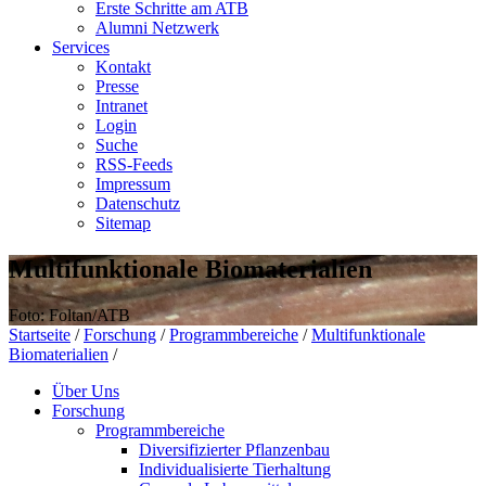
Erste Schritte am ATB
Alumni Netzwerk
Services
Kontakt
Presse
Intranet
Login
Suche
RSS-Feeds
Impressum
Datenschutz
Sitemap
Multifunktionale Biomaterialien
Foto: Foltan/ATB
Startseite
/
Forschung
/
Programmbereiche
/
Multifunktionale
Biomaterialien
/
Über Uns
Forschung
Programmbereiche
Diversifizierter Pflanzenbau
Individualisierte Tierhaltung