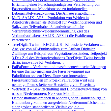
Errichtung einer Forschungsanlage zur Verarbeitung von
Faserstoffen aus Moorbiomasse zu funktionellen
Lebensmittelverpackungen. Die Anlage ermöglicht…
MuD_SALIX_AFS – Produktion von Weiden in
Agroforstsystemen als Rohstoff für Weidenholzfäden und
Salizylate; Teilvorhaben 3: landwirtschaftliche
Verfahrenstechnik/Weidenrindennutzung Ziel des
Verbundvorhabens SALIX_AFS ist die Etablierung
verschieden…
TreeDigitalTwins – REGULUS - KI-basierte Verfahren zur
Analyse von 4D-Punktwolken zum Aufbau Digitaler
Zwillinge am Beispiel von Vegetationsbeständen, Teilprojekt
3 Das Ziel des Verbundvorhabens TreeDigitalTwins besteht
darin, innovative KI-Verfahren…
PalFaForm – Verfahren und maschinentechnische Lösungen
für eine thermo-mechanische Fasergewinnung aus
Paludibiomasse zur Herstellung von innovativen
Fasergussformteilen Im Projekt PalFaForm wird eine
neuartige Prozesskette zur Herstellung von Faserfo…
WetNetBB – Bewirtschaftung und Biomasseverwertung von
nassen Niedermooren: Netz von Modell- und
Demonstrationsvorhaben in Moorregionen Brandenburgs In
Brandenburg kommen ausgedehnte Niedermoorflächen mit
einer großen standörtlichen Vielfalt vor, die …