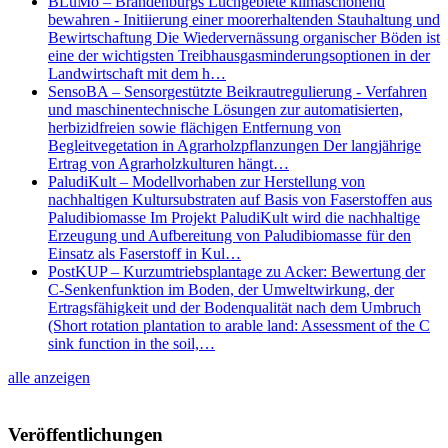
BLuMo – Brandenburgs Luchgebiete klimaschonend
bewahren - Initiierung einer moorerhaltenden Stauhaltung und
Bewirtschaftung Die Wiedervernässung organischer Böden ist
eine der wichtigsten Treibhausgasminderungsoptionen in der
Landwirtschaft mit dem h…
SensoBA – Sensorgestützte Beikrautregulierung - Verfahren
und maschinentechnische Lösungen zur automatisierten,
herbizidfreien sowie flächigen Entfernung von
Begleitvegetation in Agrarholzpflanzungen Der langjährige
Ertrag von Agrarholzkulturen hängt…
PaludiKult – Modellvorhaben zur Herstellung von
nachhaltigen Kultursubstraten auf Basis von Faserstoffen aus
Paludibiomasse Im Projekt PaludiKult wird die nachhaltige
Erzeugung und Aufbereitung von Paludibiomasse für den
Einsatz als Faserstoff in Kul…
PostKUP – Kurzumtriebsplantage zu Acker: Bewertung der
C-Senkenfunktion im Boden, der Umweltwirkung, der
Ertragsfähigkeit und der Bodenqualität nach dem Umbruch
(Short rotation plantation to arable land: Assessment of the C
sink function in the soil,…
alle anzeigen
Veröffentlichungen