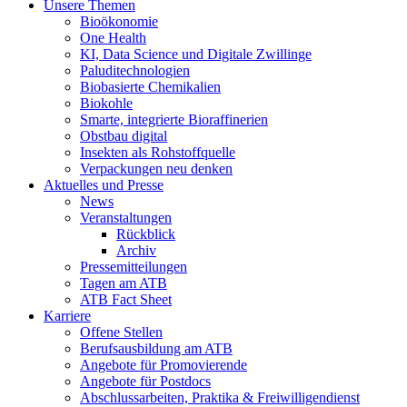
Unsere Themen
Bioökonomie
One Health
KI, Data Science und Digitale Zwillinge
Paluditechnologien
Biobasierte Chemikalien
Biokohle
Smarte, integrierte Bioraffinerien
Obstbau digital
Insekten als Rohstoffquelle
Verpackungen neu denken
Aktuelles und Presse
News
Veranstaltungen
Rückblick
Archiv
Pressemitteilungen
Tagen am ATB
ATB Fact Sheet
Karriere
Offene Stellen
Berufsausbildung am ATB
Angebote für Promovierende
Angebote für Postdocs
Abschlussarbeiten, Praktika & Freiwilligendienst