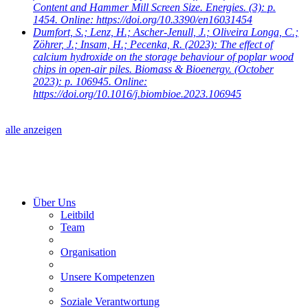
Content and Hammer Mill Screen Size. Energies. (3): p.
1454. Online: https://doi.org/10.3390/en16031454
Dumfort, S.; Lenz, H.; Ascher-Jenull, J.; Oliveira Longa, C.;
Zöhrer, J.; Insam, H.; Pecenka, R.
(2023): The effect of
calcium hydroxide on the storage behaviour of poplar wood
chips in open-air piles. Biomass & Bioenergy. (October
2023): p. 106945. Online:
https://doi.org/10.1016/j.biombioe.2023.106945
alle anzeigen
Über Uns
Leitbild
Team
Organisation
Unsere Kompetenzen
Soziale Verantwortung