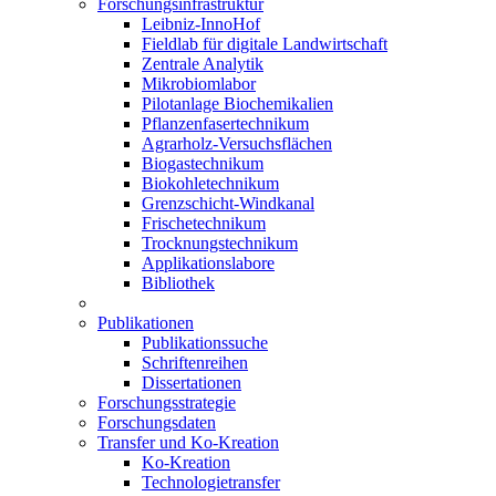
Forschungsinfrastruktur
Leibniz-InnoHof
Fieldlab für digitale Landwirtschaft
Zentrale Analytik
Mikrobiomlabor
Pilotanlage Biochemikalien
Pflanzenfasertechnikum
Agrarholz-Versuchsflächen
Biogastechnikum
Biokohletechnikum
Grenzschicht-Windkanal
Frischetechnikum
Trocknungstechnikum
Applikationslabore
Bibliothek
Publikationen
Publikationssuche
Schriftenreihen
Dissertationen
Forschungsstrategie
Forschungsdaten
Transfer und Ko-Kreation
Ko-Kreation
Technologietransfer