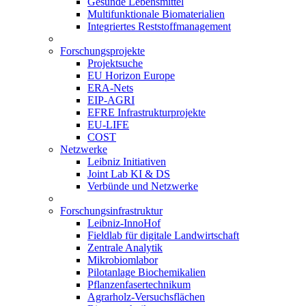
Gesunde Lebensmittel
Multifunktionale Biomaterialien
Integriertes Reststoffmanagement
Forschungsprojekte
Projektsuche
EU Horizon Europe
ERA-Nets
EIP-AGRI
EFRE Infrastrukturprojekte
EU-LIFE
COST
Netzwerke
Leibniz Initiativen
Joint Lab KI & DS
Verbünde und Netzwerke
Forschungsinfrastruktur
Leibniz-InnoHof
Fieldlab für digitale Landwirtschaft
Zentrale Analytik
Mikrobiomlabor
Pilotanlage Biochemikalien
Pflanzenfasertechnikum
Agrarholz-Versuchsflächen