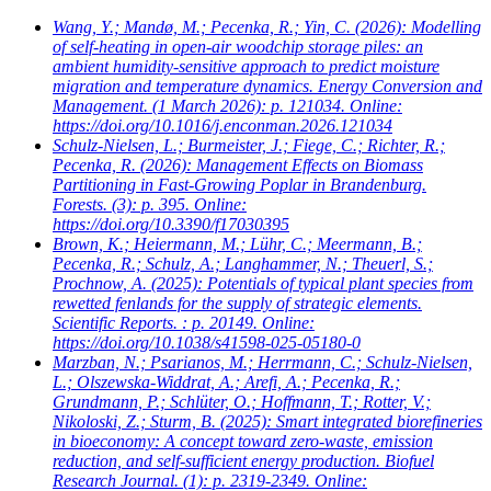
Wang, Y.; Mandø, M.; Pecenka, R.; Yin, C.
(2026): Modelling
of self-heating in open-air woodchip storage piles: an
ambient humidity-sensitive approach to predict moisture
migration and temperature dynamics. Energy Conversion and
Management. (1 March 2026): p. 121034. Online:
https://doi.org/10.1016/j.enconman.2026.121034
Schulz-Nielsen, L.; Burmeister, J.; Fiege, C.; Richter, R.;
Pecenka, R.
(2026): Management Effects on Biomass
Partitioning in Fast-Growing Poplar in Brandenburg.
Forests. (3): p. 395. Online:
https://doi.org/10.3390/f17030395
Brown, K.; Heiermann, M.; Lühr, C.; Meermann, B.;
Pecenka, R.; Schulz, A.; Langhammer, N.; Theuerl, S.;
Prochnow, A.
(2025): Potentials of typical plant species from
rewetted fenlands for the supply of strategic elements.
Scientific Reports. : p. 20149. Online:
https://doi.org/10.1038/s41598-025-05180-0
Marzban, N.; Psarianos, M.; Herrmann, C.; Schulz-Nielsen,
L.; Olszewska-Widdrat, A.; Arefi, A.; Pecenka, R.;
Grundmann, P.; Schlüter, O.; Hoffmann, T.; Rotter, V.;
Nikoloski, Z.; Sturm, B.
(2025): Smart integrated biorefineries
in bioeconomy: A concept toward zero-waste, emission
reduction, and self-sufficient energy production. Biofuel
Research Journal. (1): p. 2319-2349. Online: