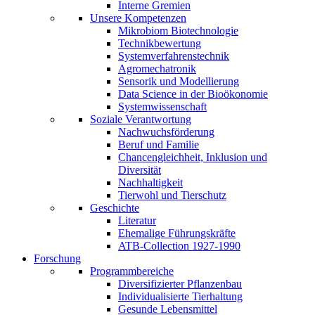
Interne Gremien
Unsere Kompetenzen
Mikrobiom Biotechnologie
Technikbewertung
Systemverfahrenstechnik
Agromechatronik
Sensorik und Modellierung
Data Science in der Bioökonomie
Systemwissenschaft
Soziale Verantwortung
Nachwuchsförderung
Beruf und Familie
Chancengleichheit, Inklusion und
Diversität
Nachhaltigkeit
Tierwohl und Tierschutz
Geschichte
Literatur
Ehemalige Führungskräfte
ATB-Collection 1927-1990
Forschung
Programmbereiche
Diversifizierter Pflanzenbau
Individualisierte Tierhaltung
Gesunde Lebensmittel