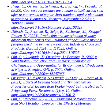
https://doi.org/10.18331/BRJ2025.12.1.4
Fiege, C.; Germer, S.; Schwarz, A.; Bischoff, W.; Pecenka, R.
(2025): Coarser root residues are a major subsoil carbon sink
after re-conversion of poplar short rotation coppice plantation
to cropland. Biomass & Bioenergy. (September 2025): p.
108029. Online:
https://doi.org/10.1016/j.biombioe.2025.108029
Dittrich, C.; Pecenka, R.; Selge, B.; Zacharias, M.; Kruggel-
Emden, H.
(2024): Production and investigation of water
absorbent fibre pellets from unutilised lignocellulosic biomass
pre-processed in a twin-screw extruder. Industrial Crops and
Products. (August 2024): p. 118525. Online:
https://doi.org/10.1016/j.indcrop.2024.118525
Obi, O.; Olugbade, T.; Orisaleye, J.; Pecenka, R.
(2023):
Solid Biofuel Production from Biomass: Technologies,
Challenges, and Opportunities for Its Commercial Production
in Nigeria. Energies. (24): p. 7966. Online:
https://doi.org/10.3390/en16247966
Orisaleye, J.; Jekayinfa, S.; Dittrich, C.; Obi, O.; Pecenka, R.
(2023): Effects of Feeding Speed and Temperature on
Properties of Briquettes from Poplar Wood Using a Hydraulic
Briquetting Press. Resources. (1): p. 12. Online:
https://doi.org/10.3390/resources12010012
Obi, O.; Pecenka, R.
(2023): Briquetting of Poplar Wood
from Short Rotation Coppice - The Effects of Moisture