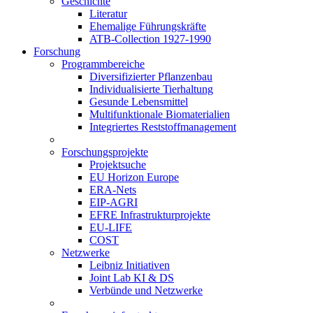
Geschichte
Literatur
Ehemalige Führungskräfte
ATB-Collection 1927-1990
Forschung
Programmbereiche
Diversifizierter Pflanzenbau
Individualisierte Tierhaltung
Gesunde Lebensmittel
Multifunktionale Biomaterialien
Integriertes Reststoffmanagement
Forschungsprojekte
Projektsuche
EU Horizon Europe
ERA-Nets
EIP-AGRI
EFRE Infrastrukturprojekte
EU-LIFE
COST
Netzwerke
Leibniz Initiativen
Joint Lab KI & DS
Verbünde und Netzwerke