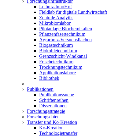
Forschungsinfrastruktur
Leibniz-InnoHof
Fieldlab für digitale Landwirtschaft
Zentrale Analytik
Mikrobiomlabor
Pilotanlage Biochemikalien
Pflanzenfasertechnikum
Agrarholz-Versuchsflächen
Biogastechnikum
Biokohletechnikum
Grenzschicht-Windkanal
Frischetechnikum
Trocknungstechnikum
Applikationslabore
Bibliothek
Publikationen
Publikationssuche
Schriftenreihen
Dissertationen
Forschungsstrategie
Forschungsdaten
Transfer und Ko-Kreation
Ko-Kreation
Technologietransfer