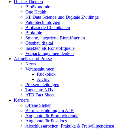
Unsere Themen
Bioökonomie
One Health
KI, Data Science und Digitale Zwillinge
Paluditechnologien
Biobasierte Chemikalien
Biokohle
Smarte, integrierte Bioraffinerien
Obstbau digital
Insekten als Rohstoffquelle
Verpackungen neu denken
Aktuelles und Presse
News
Veranstaltungen
Rückblick
Archiv
Pressemitteilungen
Tagen am ATB
ATB Fact Sheet
Karriere
Offene Stellen
Berufsausbildung am ATB
Angebote für Promovierende
Angebote für Postdocs
Abschlussarbeiten, Praktika & Freiwilligendienst