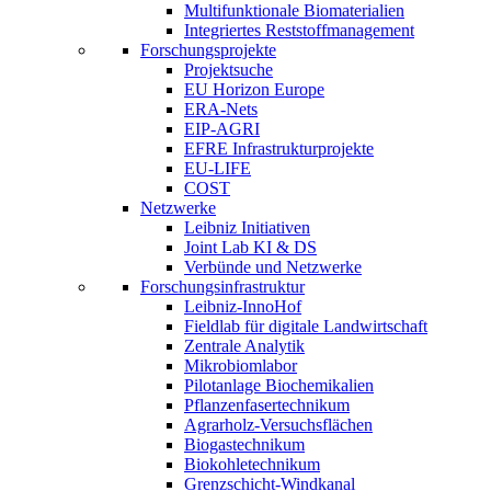
Multifunktionale Biomaterialien
Integriertes Reststoffmanagement
Forschungsprojekte
Projektsuche
EU Horizon Europe
ERA-Nets
EIP-AGRI
EFRE Infrastrukturprojekte
EU-LIFE
COST
Netzwerke
Leibniz Initiativen
Joint Lab KI & DS
Verbünde und Netzwerke
Forschungsinfrastruktur
Leibniz-InnoHof
Fieldlab für digitale Landwirtschaft
Zentrale Analytik
Mikrobiomlabor
Pilotanlage Biochemikalien
Pflanzenfasertechnikum
Agrarholz-Versuchsflächen
Biogastechnikum
Biokohletechnikum
Grenzschicht-Windkanal