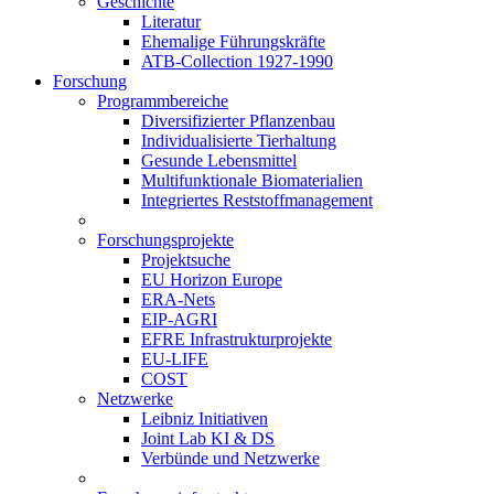
Geschichte
Literatur
Ehemalige Führungskräfte
ATB-Collection 1927-1990
Forschung
Programmbereiche
Diversifizierter Pflanzenbau
Individualisierte Tierhaltung
Gesunde Lebensmittel
Multifunktionale Biomaterialien
Integriertes Reststoffmanagement
Forschungsprojekte
Projektsuche
EU Horizon Europe
ERA-Nets
EIP-AGRI
EFRE Infrastrukturprojekte
EU-LIFE
COST
Netzwerke
Leibniz Initiativen
Joint Lab KI & DS
Verbünde und Netzwerke