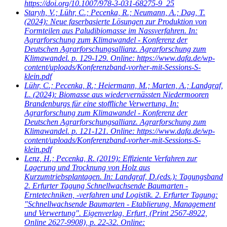
https://doi.org/10.1007/978-3-031-68275-9_25
Staryh, V.; Lühr, C.; Pecenka, R.; Neumann, A.; Dag, T.
(2024): Neue faserbasierte Lösungen zur Produktion von
Formteilen aus Paludibiomasse im Nassverfahren. In:
Agrarforschung zum Klimawandel - Konferenz der
Deutschen Agrarforschungsallianz. Agrarforschung zum
Klimawandel. p. 129-129. Online: https://www.dafa.de/wp-
content/uploads/Konferenzband-vorher-mit-Sessions-S-
klein.pdf
Lühr, C.; Pecenka, R.; Heiermann, M.; Marten, A.; Landgraf,
L.
(2024): Biomasse aus wiedervernässten Niedermooren
Brandenburgs für eine stoffliche Verwertung. In:
Agrarforschung zum Klimawandel - Konferenz der
Deutschen Agrarforschungsallianz. Agrarforschung zum
Klimawandel. p. 121-121. Online: https://www.dafa.de/wp-
content/uploads/Konferenzband-vorher-mit-Sessions-S-
klein.pdf
Lenz, H.; Pecenka, R.
(2019): Effiziente Verfahren zur
Lagerung und Trocknung von Holz aus
Kurzumtriebsplantagen. In: Landgraf, D.(eds.): Tagungsband
2. Erfurter Tagung Schnellwachsende Baumarten -
Erntetechniken, -verfahren und Logistik. 2. Erfurter Tagung:
"Schnellwachsende Baumarten - Etablierung, Management
und Verwertung". Eigenverlag, Erfurt, (Print 2567-8922,
Online 2627-9908), p. 22-32. Online: