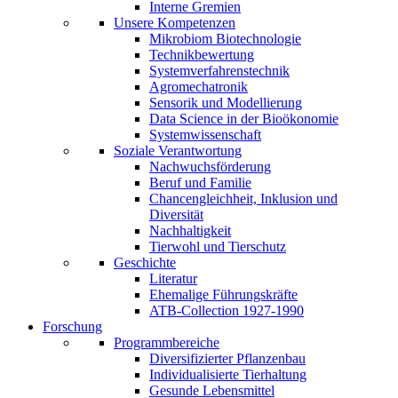
Interne Gremien
Unsere Kompetenzen
Mikrobiom Biotechnologie
Technikbewertung
Systemverfahrenstechnik
Agromechatronik
Sensorik und Modellierung
Data Science in der Bioökonomie
Systemwissenschaft
Soziale Verantwortung
Nachwuchsförderung
Beruf und Familie
Chancengleichheit, Inklusion und
Diversität
Nachhaltigkeit
Tierwohl und Tierschutz
Geschichte
Literatur
Ehemalige Führungskräfte
ATB-Collection 1927-1990
Forschung
Programmbereiche
Diversifizierter Pflanzenbau
Individualisierte Tierhaltung
Gesunde Lebensmittel