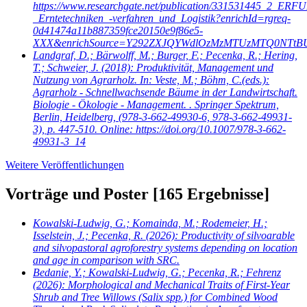
https://www.researchgate.net/publication/331531445_2_
_Erntetechniken_-verfahren_und_Logistik?enrichId=rgreq-
0d41474a11b887359fce20150e9f86e5-
XXX&enrichSource=Y292ZXJQYWdlOzMzMTUzMTQ0NTtB
Landgraf, D.; Bärwolff, M.; Burger, F.; Pecenka, R.; Hering,
T.; Schweier, J.
(2018): Produktivität, Management und
Nutzung von Agrarholz. In: Veste, M.; Böhm, C.(eds.):
Agrarholz - Schnellwachsende Bäume in der Landwirtschaft.
Biologie - Ökologie - Management. . Springer Spektrum,
Berlin, Heidelberg, (978-3-662-49930-6, 978-3-662-49931-
3), p. 447-510. Online: https://doi.org/10.1007/978-3-662-
49931-3_14
Weitere Veröffentlichungen
Vorträge und Poster
[165 Ergebnisse]
Kowalski-Ludwig, G.; Komainda, M.; Rodemeier, H.;
Isselstein, J.; Pecenka, R.
(2026): Productivity of silvoarable
and silvopastoral agroforestry systems depending on location
and age in comparison with SRC.
Bedanie, Y.; Kowalski-Ludwig, G.; Pecenka, R.; Fehrenz
(2026): Morphological and Mechanical Traits of First-Year
Shrub and Tree Willows (Salix spp.) for Combined Wood