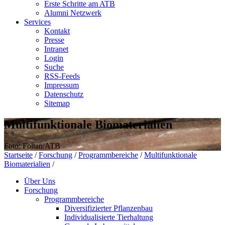
Erste Schritte am ATB
Alumni Netzwerk
Services
Kontakt
Presse
Intranet
Login
Suche
RSS-Feeds
Impressum
Datenschutz
Sitemap
Multifunktionale Biomaterialien
Foto: Foltan/ATB
Startseite
/
Forschung
/
Programmbereiche
/
Multifunktionale
Biomaterialien
/
Über Uns
Forschung
Programmbereiche
Diversifizierter Pflanzenbau
Individualisierte Tierhaltung