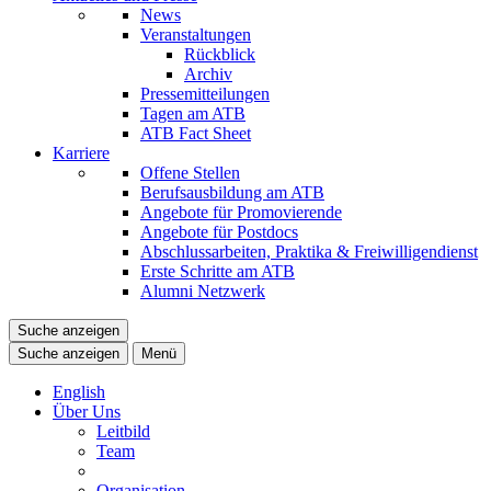
News
Veranstaltungen
Rückblick
Archiv
Pressemitteilungen
Tagen am ATB
ATB Fact Sheet
Karriere
Offene Stellen
Berufsausbildung am ATB
Angebote für Promovierende
Angebote für Postdocs
Abschlussarbeiten, Praktika & Freiwilligendienst
Erste Schritte am ATB
Alumni Netzwerk
Suche anzeigen
Suche anzeigen
Menü
English
Über Uns
Leitbild
Team
Organisation