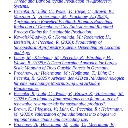
Thread and Bark Salicylate Production in Agroforestry
Systems.
Pecenka, R.; Lühr, C.; Wolter, F.; Fiege, C.; Brown, K.;
Marzban, N.; Heiermann, M.; Prochnow, A.
(2026):
Agriculture on Rewetted Peatland: Biomass Potentials,
Reduction of Greenhouse Gas Emissions and Required
Process Chains for Sustainable Production.
Kowalski-Ludwig, G.; Komainda, M.; Rodemeier, H.;
Isselstein, J.; Pecenka, R.
(2026): Productivity of
Silvopastoral Agroforestry Systems Depending on Location
and Age.
Lucas, M.; Kleebauer, M.; Pecenka, R.; Ebrahimy, H.;
Waske, B.
(2025): A Deep Learning Approach for Large-
Scale Mapping of Trees Outside Forests in Germany.
Prochnow, A.; Heiermann, M.; Hoffmann, T.; Lühr, C.;
Pecenka, R.
(2025): Arbeiten des ATB zu Paluditechnologien
für eine nachhaltige Moornutzung und zirkuläre
Bioökonomie.
Pecenka, R.; Lühr, C.; Wolter, F.; Brown, K.; Heiermann, M.
(2025): Can biomass from peatlands be a future source of
renewable raw materials for sustainable products?.
Brown, K.; Plogsties, V.; Lühr, C.; Pecenka, R.; Heiermann,
M.
(2025): Valorization of paludibiomass into biogas via
regional value chains and cascading-use.
Prochnow, A.; Heiermann, M.; Lühr, C.; Meermann, B.;