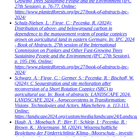
Growing Trees Sustaining People and the Environment (IPC
27th Session). p. 76-77. Online:
https://www.plantedforests.org/ipc27/book-of-abstracts-ipc-
2024/
Schulz-Nielsen, L.; Fiege, C.; Pecenka, R.
(2024):
Distribution of above- and belowground carbon in
dependence to the management system of poplar coppices
grown on agricultural land in eastern Germany. In: IPC 2024
- Book of Abstracts. 27th session of the International
Commission on Poplars and Other Fast-Growing Trees
Sustaining People and the Environment (IPC 27th Session).
p. 195-196. Online:
https://www.plantedforests.org/ipc27/book-of-abstracts-ipc-
2024/
Schwarz, A.; Fiege, C.; Germer, S.; Pecenka, R.; Bischoff, W.
(2024): C Sequestration and site melioration after
reconversion of a Short Rotation Coppice (SRC) to
agricultural use. In: Book of abstracts: LANDSCAPE 2024.
LANDSCAPE 2024 - Agroecosystems in Transformation:
Visions, Technologies and Actors. Müncheberg, p. 113-113.
Online:
https://landscape2024.org/custom/media/landscape24/Landsc
Haub, A.; Mosebach, P.; Birr, F.; Schleip, I.; Pecenka, R.;
Brown, K.; Heiermann, M.
(2024): Wissenschaftliche
Begleitung der Förderrichtlinie Klima- /Moorschutz - investiv