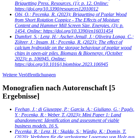
Briquetting Press. Resources. (1): p. 12. Online:
https://doi.org/10.3390/resources12010012
Obi, O.; Pecenka, R.
(2023): Briquetting of Poplar Wood
from Short Rotation Coppice - The Effects of Moisture
Content and Hammer Mill Screen Size. Energies. (3): p.
1454. Online: https://doi.org/10.3390/en16031454
Dumfort, S.; Lenz, H.; Ascher-Jenull, J.; Oliveira Longa, C.;
Zöhrer, J.; Insam, H.; Pecenka, R.
(2023): The effect of
calcium hydroxide on the storage behaviour of poplar wood
chips in open-air piles. Biomass & Bioenergy. (October
2023): p. 106945. Online:
https://doi.org/10.1016/j.biombioe.2023.106945
Weitere Veröffentlichungen
Monografien nach Autorenschaft
[5
Ergebnisse]
Feehan, J.; di Giuseppe, P.; Garcia, A.; Giuliano, G.; Pagés,
Y.; Pecenka, R.; Weber, T.
(2023): Mini Paper 1: Land
abandonment: Identification and assessment of viable
business models. 16 S.
Pecenka, R.; Lenz, H.; Skalda, S.; Würdig, K.; Domin, T.
(2020): Verfahren für die verlustarme Lagerung von Holz aus