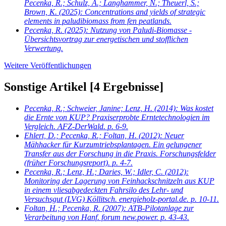
Pecenka, R.; Schulz, A.; Langhammer, N.; Theuerl, S.;
Brown, K.
(2025): Concentrations and yields of strategic
elements in paludibiomass from fen peatlands.
Pecenka, R.
(2025): Nutzung von Paludi-Biomasse -
Übersichtsvortrag zur energetischen und stofflichen
Verwertung.
Weitere Veröffentlichungen
Sonstige Artikel
[4 Ergebnisse]
Pecenka, R.; Schweier, Janine; Lenz, H.
(2014): Was kostet
die Ernte von KUP? Praxiserprobte Erntetechnologien im
Vergleich. AFZ-DerWald. p. 6-9.
Ehlert, D.; Pecenka, R.; Foltan, H.
(2012): Neuer
Mähhacker für Kurzumtriebsplantagen. Ein gelungener
Transfer aus der Forschung in die Praxis. Forschungsfelder
(früher Forschungsreport). p. 4-7.
Pecenka, R.; Lenz, H.; Daries, W.; Idler, C.
(2012):
Monitoring der Lagerung von Feinhackschnitzeln aus KUP
in einem vliesabgedeckten Fahrsilo des Lehr- und
Versuchsgut (LVG) Köllitsch. energieholz-portal.de. p. 10-11.
Foltan, H.; Pecenka, R.
(2007): ATB-Pilotanlage zur
Verarbeitung von Hanf. forum new.power. p. 43-43.