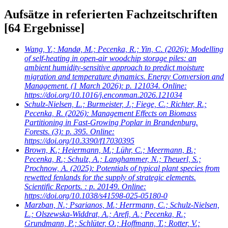
Aufsätze in referierten Fachzeitschriften
[64 Ergebnisse]
Wang, Y.; Mandø, M.; Pecenka, R.; Yin, C.
(2026): Modelling
of self-heating in open-air woodchip storage piles: an
ambient humidity-sensitive approach to predict moisture
migration and temperature dynamics. Energy Conversion and
Management. (1 March 2026): p. 121034. Online:
https://doi.org/10.1016/j.enconman.2026.121034
Schulz-Nielsen, L.; Burmeister, J.; Fiege, C.; Richter, R.;
Pecenka, R.
(2026): Management Effects on Biomass
Partitioning in Fast-Growing Poplar in Brandenburg.
Forests. (3): p. 395. Online:
https://doi.org/10.3390/f17030395
Brown, K.; Heiermann, M.; Lühr, C.; Meermann, B.;
Pecenka, R.; Schulz, A.; Langhammer, N.; Theuerl, S.;
Prochnow, A.
(2025): Potentials of typical plant species from
rewetted fenlands for the supply of strategic elements.
Scientific Reports. : p. 20149. Online:
https://doi.org/10.1038/s41598-025-05180-0
Marzban, N.; Psarianos, M.; Herrmann, C.; Schulz-Nielsen,
L.; Olszewska-Widdrat, A.; Arefi, A.; Pecenka, R.;
Grundmann, P.; Schlüter, O.; Hoffmann, T.; Rotter, V.;