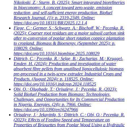
Nikoloski, Z.; Sturm, B.
(2025): Smart integrated biorefineries
in bioeconomy: A concept toward zero-waste, emission
reduction, and self-sufficient energy production. Biofuel
Research Journal. (1): p. 2319-2349. Online:
https://doi.org/10.18331/BRJ2025.12.1.4
Fiege, C.; Germer, S.; Schwarz, A.; Bischoff, W.; Pecenka, R.
(2025): Coarser root residues are a major subsoil carbon sink
after re-conversion of poplar short rotation coppice plantation
to cropland. Biomass & Bioenergy. (September 2025): p.
108029. Online:
https://doi.org/10.1016/j.biombioe.2025.108029
Dittrich, C.; Pecenka, R.; Selge, B.; Zacharias, M.; Kruggel-
Emden, H.
(2024): Production and investigation of water
absorbent fibre pellets from unutilised lignocellulosic biomass
pre-processed in a twin-screw extruder. Industrial Crops and
Products. (August 2024): p. 118525. Online:
https://doi.org/10.1016/j.indcrop.2024.118525
Obi, O.; Olugbade, T.; Orisaleye, J.; Pecenka, R.
(2023):
Solid Biofuel Production from Biomass: Technologies,
Challenges, and Opportunities for Its Commercial Production
in Nigeria. Energies. (24): p. 7966. Online:
https://doi.org/10.3390/en16247966
Orisaleye, J.; Jekayinfa, S.; Dittrich, C.; Obi, O.; Pecenka, R.
(2023): Effects of Feeding Speed and Temperature on
Properties of Briquettes from Poplar Wood Using a Hydraulic