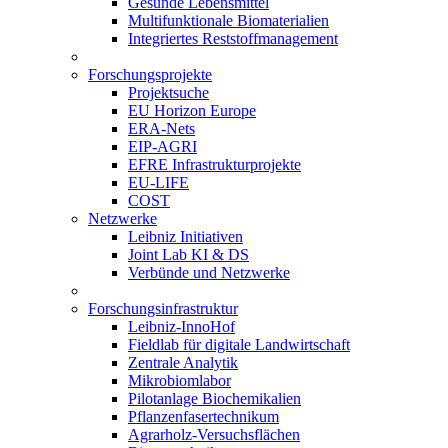
Gesunde Lebensmittel
Multifunktionale Biomaterialien
Integriertes Reststoffmanagement
Forschungsprojekte
Projektsuche
EU Horizon Europe
ERA-Nets
EIP-AGRI
EFRE Infrastrukturprojekte
EU-LIFE
COST
Netzwerke
Leibniz Initiativen
Joint Lab KI & DS
Verbünde und Netzwerke
Forschungsinfrastruktur
Leibniz-InnoHof
Fieldlab für digitale Landwirtschaft
Zentrale Analytik
Mikrobiomlabor
Pilotanlage Biochemikalien
Pflanzenfasertechnikum
Agrarholz-Versuchsflächen