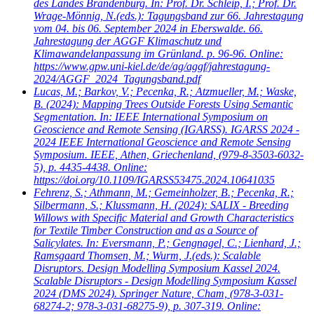
des Landes Brandenburg. In: Prof. Dr. Schleip, I.; Prof. Dr.
Wrage-Mönnig, N.(eds.): Tagungsband zur 66. Jahrestagung
vom 04. bis 06. September 2024 in Eberswalde. 66.
Jahrestagung der AGGF Klimaschutz und
Klimawandelanpassung im Grünland. p. 96-96. Online:
https://www.gpw.uni-kiel.de/de/ag/aggf/jahrestagung-
2024/AGGF_2024_Tagungsband.pdf
Lucas, M.; Barkov, V.; Pecenka, R.; Atzmueller, M.; Waske,
B.
(2024): Mapping Trees Outside Forests Using Semantic
Segmentation. In: IEEE International Symposium on
Geoscience and Remote Sensing (IGARSS). IGARSS 2024 -
2024 IEEE International Geoscience and Remote Sensing
Symposium. IEEE, Athen, Griechenland, (979-8-3503-6032-
5), p. 4435-4438. Online:
https://doi.org/10.1109/IGARSS53475.2024.10641035
Fehrenz, S.; Athmann, M.; Gemeinholzer, B.; Pecenka, R.;
Silbermann, S.; Klussmann, H.
(2024): SALIX - Breeding
Willows with Specific Material and Growth Characteristics
for Textile Timber Construction and as a Source of
Salicylates. In: Eversmann, P.; Gengnagel, C.; Lienhard, J.;
Ramsgaard Thomsen, M.; Wurm, J.(eds.): Scalable
Disruptors. Design Modelling Symposium Kassel 2024.
Scalable Disruptors - Design Modelling Symposium Kassel
2024 (DMS 2024). Springer Nature, Cham, (978-3-031-
68274-2; 978-3-031-68275-9), p. 307-319. Online: