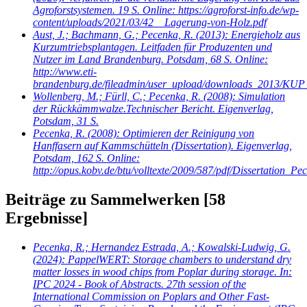
Agroforstsystemen. 19 S. Online: https://agroforst-info.de/wp-
content/uploads/2021/03/42__Lagerung-von-Holz.pdf
Aust, J.; Bachmann, G.; Pecenka, R.
(2013): Energieholz aus
Kurzumtriebsplantagen. Leitfaden für Produzenten und
Nutzer im Land Brandenburg. Potsdam, 68 S. Online:
http://www.eti-
brandenburg.de/fileadmin/user_upload/downloads_2013/KUP_
Wollenberg, M.; Fürll, C.; Pecenka, R.
(2008): Simulation
der Rückkämmwalze.Technischer Bericht. Eigenverlag,
Potsdam, 31 S.
Pecenka, R.
(2008): Optimieren der Reinigung von
Hanffasern auf Kammschütteln (Dissertation). Eigenverlag,
Potsdam, 162 S. Online:
http://opus.kobv.de/btu/volltexte/2009/587/pdf/Dissertation_Pe
Beiträge zu Sammelwerken
[58
Ergebnisse]
Pecenka, R.; Hernandez Estrada, A.; Kowalski-Ludwig, G.
(2024): PappelWERT: Storage chambers to understand dry
matter losses in wood chips from Poplar during storage. In:
IPC 2024 - Book of Abstracts. 27th session of the
International Commission on Poplars and Other Fast-