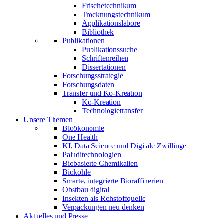
Frischetechnikum
Trocknungstechnikum
Applikationslabore
Bibliothek
Publikationen
Publikationssuche
Schriftenreihen
Dissertationen
Forschungsstrategie
Forschungsdaten
Transfer und Ko-Kreation
Ko-Kreation
Technologietransfer
Unsere Themen
Bioökonomie
One Health
KI, Data Science und Digitale Zwillinge
Paluditechnologien
Biobasierte Chemikalien
Biokohle
Smarte, integrierte Bioraffinerien
Obstbau digital
Insekten als Rohstoffquelle
Verpackungen neu denken
Aktuelles und Presse