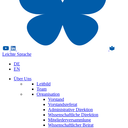
Leichte Sprache
DE
EN
Über Uns
Leitbild
Team
Organisation
Vorstand
Vorstandsreferat
Administrative Direktion
Wissenschaftliche Direktion
Mitgliederversammlung
Wissenschaftlicher Beirat