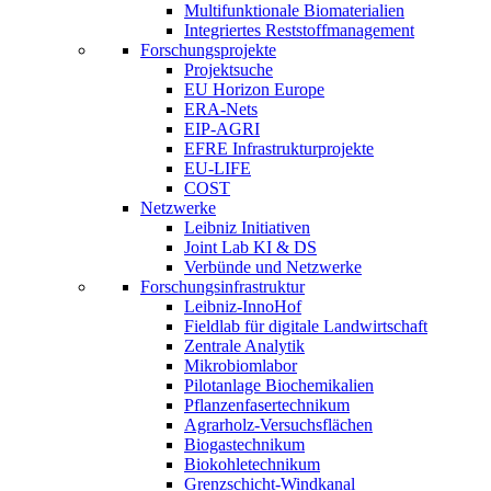
Multifunktionale Biomaterialien
Integriertes Reststoffmanagement
Forschungsprojekte
Projektsuche
EU Horizon Europe
ERA-Nets
EIP-AGRI
EFRE Infrastrukturprojekte
EU-LIFE
COST
Netzwerke
Leibniz Initiativen
Joint Lab KI & DS
Verbünde und Netzwerke
Forschungsinfrastruktur
Leibniz-InnoHof
Fieldlab für digitale Landwirtschaft
Zentrale Analytik
Mikrobiomlabor
Pilotanlage Biochemikalien
Pflanzenfasertechnikum
Agrarholz-Versuchsflächen
Biogastechnikum
Biokohletechnikum
Grenzschicht-Windkanal