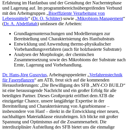
Erfahrung im Hanfanbau und der Gestaltung der Nacherntephase
und Lagerung auf. Im programmbereichsübergreifenden Verbund
mit den Arbeitsgruppen „
Bioeffiziente Verarbeitung von
Lebensmitteln
“ (
Dr. O. Schlüter
) sowie „
Mikrobiom-Management
“
(
Dr. A. Abdelfattah
) umfassen die Arbeiten:
Grundlagenuntersuchungen und Modellierungen zur
Bereitstellung und Charakterisierung des Hanfsubstrats
Entwicklung und Anwendung thermo-physikalischer
Vorbehandlungsverfahren (auch für holzbasierte Substrate)
Analysen der Morphologie, der chemischen
Zusammensetzung sowie des Mikrobioms der Substrate nach
Ernte, Lagerung und Vorbehandlung.
Dr. Hans-Jörg Gusovius
, Arbeitsgruppenleiter „
Verfahrenstechnik
für Faserpflanzen
“ am ATB, freut sich auf die kommenden
Herausforderungen: „Die Bewilligung des SFB „MY-CO BUILD“
ist eine herausragende Nachricht und ein großer Erfolg für alle
beteiligten Partner. Dieses Großprojekt eröffnet dem ATB die
einzigartige Chance, unsere langjährige Expertise in der
Bereitstellung und Charakterisierung von Agrarbiomasse –
insbesondere von Hanf – direkt in die Entwicklung einer neuen,
nachhaltigen Materialklasse einzubringen. Ich blicke mit großer
Spannung und Optimismus auf die Zusammenarbeit. Die
interdisziplinäre Aufstellung des SFB bietet uns die einmalige