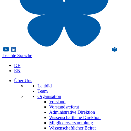
Leichte Sprache
DE
EN
Über Uns
Leitbild
Team
Organisation
Vorstand
Vorstandsreferat
Administrative Direktion
Wissenschaftliche Direktion
Mitgliederversammlung
Wissenschaftlicher Beirat