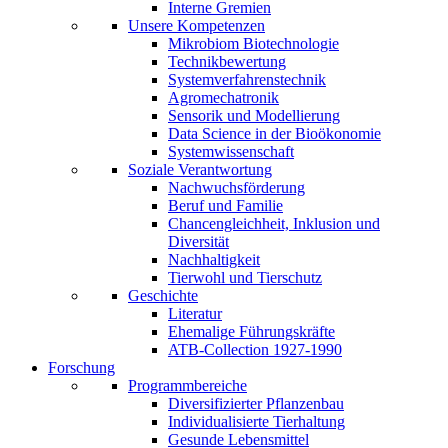
Interne Gremien
Unsere Kompetenzen
Mikrobiom Biotechnologie
Technikbewertung
Systemverfahrenstechnik
Agromechatronik
Sensorik und Modellierung
Data Science in der Bioökonomie
Systemwissenschaft
Soziale Verantwortung
Nachwuchsförderung
Beruf und Familie
Chancengleichheit, Inklusion und
Diversität
Nachhaltigkeit
Tierwohl und Tierschutz
Geschichte
Literatur
Ehemalige Führungskräfte
ATB-Collection 1927-1990
Forschung
Programmbereiche
Diversifizierter Pflanzenbau
Individualisierte Tierhaltung
Gesunde Lebensmittel