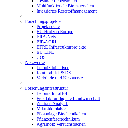
Gesunde Lebensmittel
Multifunktionale Biomaterialien
Integriertes Reststoffmanagement
Forschungsprojekte
Projektsuche
EU Horizon Europe
ERA-Nets
EIP-AGRI
EFRE Infrastrukturprojekte
EU-LIFE
COST
Netzwerke
Leibniz Initiativen
Joint Lab KI & DS
Verbünde und Netzwerke
Forschungsinfrastruktur
Leibniz-InnoHof
Fieldlab für digitale Landwirtschaft
Zentrale Analytik
Mikrobiomlabor
Pilotanlage Biochemikalien
Pflanzenfasertechnikum
Agrarholz-Versuchsflächen