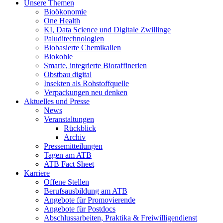
Unsere Themen
Bioökonomie
One Health
KI, Data Science und Digitale Zwillinge
Paluditechnologien
Biobasierte Chemikalien
Biokohle
Smarte, integrierte Bioraffinerien
Obstbau digital
Insekten als Rohstoffquelle
Verpackungen neu denken
Aktuelles und Presse
News
Veranstaltungen
Rückblick
Archiv
Pressemitteilungen
Tagen am ATB
ATB Fact Sheet
Karriere
Offene Stellen
Berufsausbildung am ATB
Angebote für Promovierende
Angebote für Postdocs
Abschlussarbeiten, Praktika & Freiwilligendienst