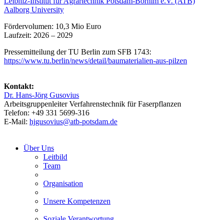
Leibniz-Institut für Agrartechnik Potsdam-Bornim e.V. (ATB)
Aalborg University
Fördervolumen: 10,3 Mio Euro
Laufzeit: 2026 – 2029
Pressemitteilung der TU Berlin zum SFB 1743:
https://www.tu.berlin/news/detail/baumaterialien-aus-pilzen
Kontakt:
Dr. Hans-Jörg Gusovius
Arbeitsgruppenleiter Verfahrenstechnik für Faserpflanzen
Telefon: +49 331 5699-316
E-Mail:
hjgusovius@
atb-potsdam.de
Über Uns
Leitbild
Team
Organisation
Unsere Kompetenzen
Soziale Verantwortung