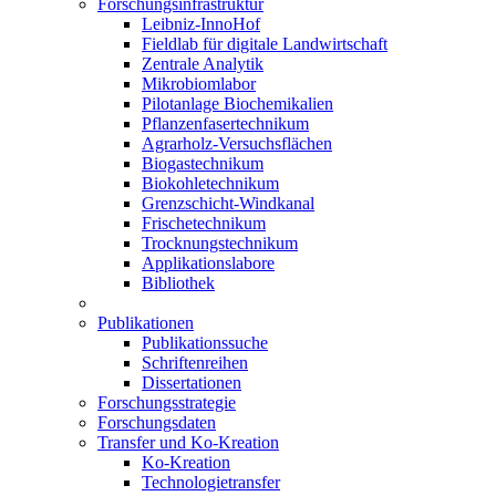
Forschungsinfrastruktur
Leibniz-InnoHof
Fieldlab für digitale Landwirtschaft
Zentrale Analytik
Mikrobiomlabor
Pilotanlage Biochemikalien
Pflanzenfasertechnikum
Agrarholz-Versuchsflächen
Biogastechnikum
Biokohletechnikum
Grenzschicht-Windkanal
Frischetechnikum
Trocknungstechnikum
Applikationslabore
Bibliothek
Publikationen
Publikationssuche
Schriftenreihen
Dissertationen
Forschungsstrategie
Forschungsdaten
Transfer und Ko-Kreation
Ko-Kreation
Technologietransfer