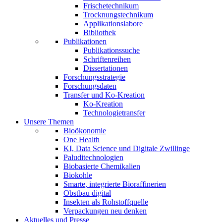
Frischetechnikum
Trocknungstechnikum
Applikationslabore
Bibliothek
Publikationen
Publikationssuche
Schriftenreihen
Dissertationen
Forschungsstrategie
Forschungsdaten
Transfer und Ko-Kreation
Ko-Kreation
Technologietransfer
Unsere Themen
Bioökonomie
One Health
KI, Data Science und Digitale Zwillinge
Paluditechnologien
Biobasierte Chemikalien
Biokohle
Smarte, integrierte Bioraffinerien
Obstbau digital
Insekten als Rohstoffquelle
Verpackungen neu denken
Aktuelles und Presse