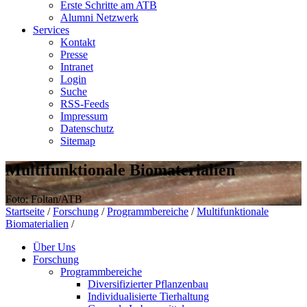
Erste Schritte am ATB
Alumni Netzwerk
Services
Kontakt
Presse
Intranet
Login
Suche
RSS-Feeds
Impressum
Datenschutz
Sitemap
Multifunktionale Biomaterialien
Foto: Foltan/ATB
Startseite
/
Forschung
/
Programmbereiche
/
Multifunktionale
Biomaterialien
/
Über Uns
Forschung
Programmbereiche
Diversifizierter Pflanzenbau
Individualisierte Tierhaltung