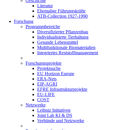
Geschichte
Literatur
Ehemalige Führungskräfte
ATB-Collection 1927-1990
Forschung
Programmbereiche
Diversifizierter Pflanzenbau
Individualisierte Tierhaltung
Gesunde Lebensmittel
Multifunktionale Biomaterialien
Integriertes Reststoffmanagement
Forschungsprojekte
Projektsuche
EU Horizon Europe
ERA-Nets
EIP-AGRI
EFRE Infrastrukturprojekte
EU-LIFE
COST
Netzwerke
Leibniz Initiativen
Joint Lab KI & DS
Verbünde und Netzwerke