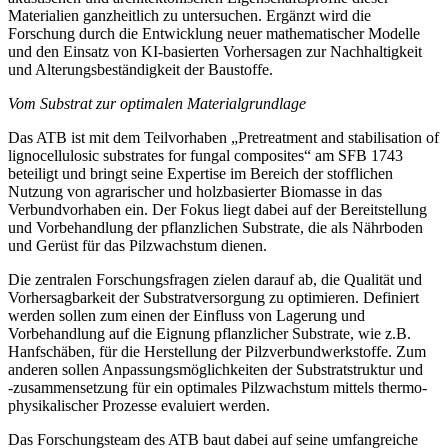
Materialien ganzheitlich zu untersuchen. Ergänzt wird die
Forschung durch die Entwicklung neuer mathematischer Modelle
und den Einsatz von KI-basierten Vorhersagen zur Nachhaltigkeit
und Alterungsbeständigkeit der Baustoffe.
Vom Substrat zur optimalen Materialgrundlage
Das ATB ist mit dem Teilvorhaben „Pretreatment and stabilisation of
lignocellulosic substrates for fungal composites“ am SFB 1743
beteiligt und bringt seine Expertise im Bereich der stofflichen
Nutzung von agrarischer und holzbasierter Biomasse in das
Verbundvorhaben ein. Der Fokus liegt dabei auf der Bereitstellung
und Vorbehandlung der pflanzlichen Substrate, die als Nährboden
und Gerüst für das Pilzwachstum dienen.
Die zentralen Forschungsfragen zielen darauf ab, die Qualität und
Vorhersagbarkeit der Substratversorgung zu optimieren. Definiert
werden sollen zum einen der Einfluss von Lagerung und
Vorbehandlung auf die Eignung pflanzlicher Substrate, wie z.B.
Hanfschäben, für die Herstellung der Pilzverbundwerkstoffe. Zum
anderen sollen Anpassungsmöglichkeiten der Substratstruktur und
‑zusammensetzung für ein optimales Pilzwachstum mittels thermo-
physikalischer Prozesse evaluiert werden.
Das Forschungsteam des ATB baut dabei auf seine umfangreiche