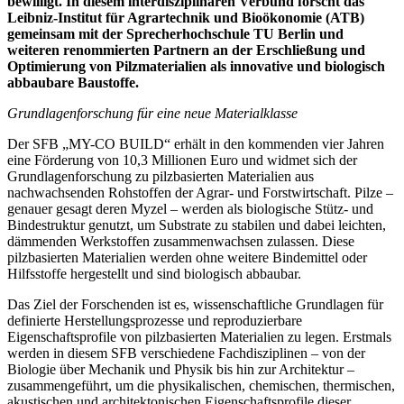
bewilligt. In diesem interdisziplinären Verbund forscht das
Leibniz-Institut für Agrartechnik und Bioökonomie (ATB)
gemeinsam mit der Sprecherhochschule TU Berlin und
weiteren renommierten Partnern an der Erschließung und
Optimierung von Pilzmaterialien als innovative und biologisch
abbaubare Baustoffe.
Grundlagenforschung für eine neue Materialklasse
Der SFB „MY-CO BUILD“ erhält in den kommenden vier Jahren
eine Förderung von 10,3 Millionen Euro und widmet sich der
Grundlagenforschung zu pilzbasierten Materialien aus
nachwachsenden Rohstoffen der Agrar- und Forstwirtschaft. Pilze –
genauer gesagt deren Myzel – werden als biologische Stütz- und
Bindestruktur genutzt, um Substrate zu stabilen und dabei leichten,
dämmenden Werkstoffen zusammenwachsen zulassen. Diese
pilzbasierten Materialien werden ohne weitere Bindemittel oder
Hilfsstoffe hergestellt und sind biologisch abbaubar.
Das Ziel der Forschenden ist es, wissenschaftliche Grundlagen für
definierte Herstellungsprozesse und reproduzierbare
Eigenschaftsprofile von pilzbasierten Materialien zu legen. Erstmals
werden in diesem SFB verschiedene Fachdisziplinen – von der
Biologie über Mechanik und Physik bis hin zur Architektur –
zusammengeführt, um die physikalischen, chemischen, thermischen,
akustischen und architektonischen Eigenschaftsprofile dieser