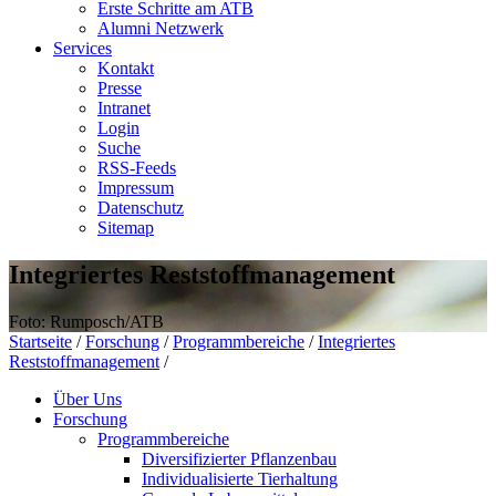
Erste Schritte am ATB
Alumni Netzwerk
Services
Kontakt
Presse
Intranet
Login
Suche
RSS-Feeds
Impressum
Datenschutz
Sitemap
Integriertes Reststoffmanagement
Foto: Rumposch/ATB
Startseite
/
Forschung
/
Programmbereiche
/
Integriertes
Reststoffmanagement
/
Über Uns
Forschung
Programmbereiche
Diversifizierter Pflanzenbau
Individualisierte Tierhaltung