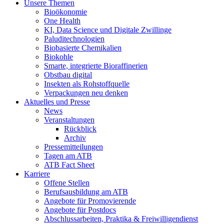
Unsere Themen
Bioökonomie
One Health
KI, Data Science und Digitale Zwillinge
Paluditechnologien
Biobasierte Chemikalien
Biokohle
Smarte, integrierte Bioraffinerien
Obstbau digital
Insekten als Rohstoffquelle
Verpackungen neu denken
Aktuelles und Presse
News
Veranstaltungen
Rückblick
Archiv
Pressemitteilungen
Tagen am ATB
ATB Fact Sheet
Karriere
Offene Stellen
Berufsausbildung am ATB
Angebote für Promovierende
Angebote für Postdocs
Abschlussarbeiten, Praktika & Freiwilligendienst