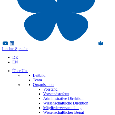
Leichte Sprache
DE
EN
Über Uns
Leitbild
Team
Organisation
Vorstand
Vorstandsreferat
Administrative Direktion
Wissenschaftliche Direktion
Mitgliederversammlung
Wissenschaftlicher Beirat