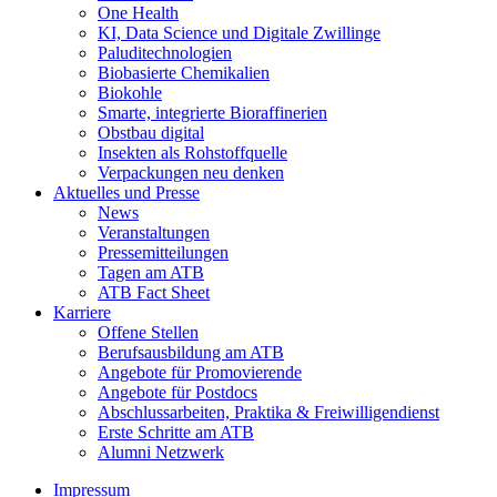
One Health
KI, Data Science und Digitale Zwillinge
Paluditechnologien
Biobasierte Chemikalien
Biokohle
Smarte, integrierte Bioraffinerien
Obstbau digital
Insekten als Rohstoffquelle
Verpackungen neu denken
Aktuelles und Presse
News
Veranstaltungen
Pressemitteilungen
Tagen am ATB
ATB Fact Sheet
Karriere
Offene Stellen
Berufsausbildung am ATB
Angebote für Promovierende
Angebote für Postdocs
Abschlussarbeiten, Praktika & Freiwilligendienst
Erste Schritte am ATB
Alumni Netzwerk
Impressum