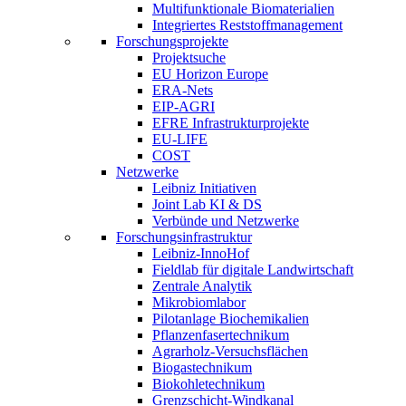
Multifunktionale Biomaterialien
Integriertes Reststoffmanagement
Forschungsprojekte
Projektsuche
EU Horizon Europe
ERA-Nets
EIP-AGRI
EFRE Infrastrukturprojekte
EU-LIFE
COST
Netzwerke
Leibniz Initiativen
Joint Lab KI & DS
Verbünde und Netzwerke
Forschungsinfrastruktur
Leibniz-InnoHof
Fieldlab für digitale Landwirtschaft
Zentrale Analytik
Mikrobiomlabor
Pilotanlage Biochemikalien
Pflanzenfasertechnikum
Agrarholz-Versuchsflächen
Biogastechnikum
Biokohletechnikum
Grenzschicht-Windkanal