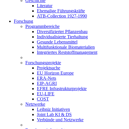
Geschichte
Literatur
Ehemalige Führungskräfte
ATB-Collection 1927-1990
Forschung
Programmbereiche
Diversifizierter Pflanzenbau
Individualisierte Tierhaltung
Gesunde Lebensmittel
Multifunktionale Biomaterialien
Integriertes Reststoffmanagement
Forschungsprojekte
Projektsuche
EU Horizon Europe
ERA-Nets
EIP-AGRI
EFRE Infrastrukturprojekte
EU-LIFE
COST
Netzwerke
Leibniz Initiativen
Joint Lab KI & DS
Verbünde und Netzwerke