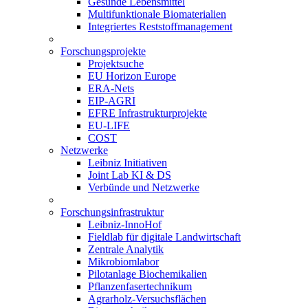
Gesunde Lebensmittel
Multifunktionale Biomaterialien
Integriertes Reststoffmanagement
Forschungsprojekte
Projektsuche
EU Horizon Europe
ERA-Nets
EIP-AGRI
EFRE Infrastrukturprojekte
EU-LIFE
COST
Netzwerke
Leibniz Initiativen
Joint Lab KI & DS
Verbünde und Netzwerke
Forschungsinfrastruktur
Leibniz-InnoHof
Fieldlab für digitale Landwirtschaft
Zentrale Analytik
Mikrobiomlabor
Pilotanlage Biochemikalien
Pflanzenfasertechnikum
Agrarholz-Versuchsflächen