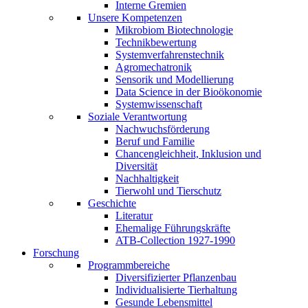
Interne Gremien
Unsere Kompetenzen
Mikrobiom Biotechnologie
Technikbewertung
Systemverfahrenstechnik
Agromechatronik
Sensorik und Modellierung
Data Science in der Bioökonomie
Systemwissenschaft
Soziale Verantwortung
Nachwuchsförderung
Beruf und Familie
Chancengleichheit, Inklusion und
Diversität
Nachhaltigkeit
Tierwohl und Tierschutz
Geschichte
Literatur
Ehemalige Führungskräfte
ATB-Collection 1927-1990
Forschung
Programmbereiche
Diversifizierter Pflanzenbau
Individualisierte Tierhaltung
Gesunde Lebensmittel