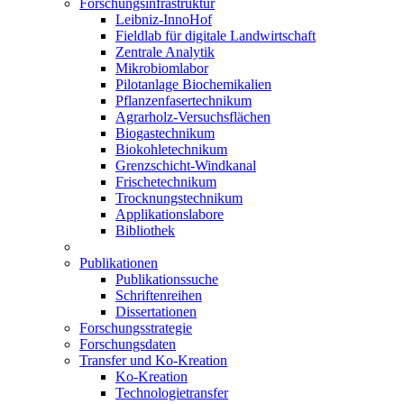
Forschungsinfrastruktur
Leibniz-InnoHof
Fieldlab für digitale Landwirtschaft
Zentrale Analytik
Mikrobiomlabor
Pilotanlage Biochemikalien
Pflanzenfasertechnikum
Agrarholz-Versuchsflächen
Biogastechnikum
Biokohletechnikum
Grenzschicht-Windkanal
Frischetechnikum
Trocknungstechnikum
Applikationslabore
Bibliothek
Publikationen
Publikationssuche
Schriftenreihen
Dissertationen
Forschungsstrategie
Forschungsdaten
Transfer und Ko-Kreation
Ko-Kreation
Technologietransfer