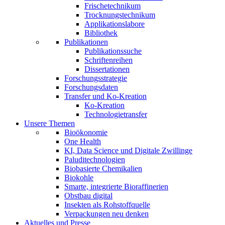
Frischetechnikum
Trocknungstechnikum
Applikationslabore
Bibliothek
Publikationen
Publikationssuche
Schriftenreihen
Dissertationen
Forschungsstrategie
Forschungsdaten
Transfer und Ko-Kreation
Ko-Kreation
Technologietransfer
Unsere Themen
Bioökonomie
One Health
KI, Data Science und Digitale Zwillinge
Paluditechnologien
Biobasierte Chemikalien
Biokohle
Smarte, integrierte Bioraffinerien
Obstbau digital
Insekten als Rohstoffquelle
Verpackungen neu denken
Aktuelles und Presse