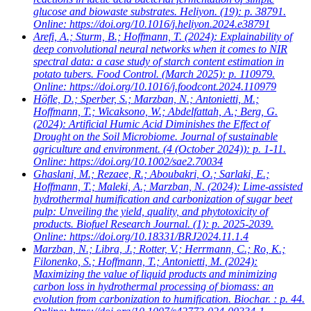
glucose and biowaste substrates. Heliyon. (19): p. 38791.
Online: https://doi.org/10.1016/j.heliyon.2024.e38791
Arefi, A.; Sturm, B.; Hoffmann, T.
(2024): Explainability of
deep convolutional neural networks when it comes to NIR
spectral data: a case study of starch content estimation in
potato tubers. Food Control. (March 2025): p. 110979.
Online: https://doi.org/10.1016/j.foodcont.2024.110979
Höfle, D.; Sperber, S.; Marzban, N.; Antonietti, M.;
Hoffmann, T.; Wicaksono, W.; Abdelfattah, A.; Berg, G.
(2024): Artificial Humic Acid Diminishes the Effect of
Drought on the Soil Microbiome. Journal of sustainable
agriculture and environment. (4 (October 2024)): p. 1-11.
Online: https://doi.org/10.1002/sae2.70034
Ghaslani, M.; Rezaee, R.; Aboubakri, O.; Sarlaki, E.;
Hoffmann, T.; Maleki, A.; Marzban, N.
(2024): Lime-assisted
hydrothermal humification and carbonization of sugar beet
pulp: Unveiling the yield, quality, and phytotoxicity of
products. Biofuel Research Journal. (1): p. 2025-2039.
Online: https://doi.org/10.18331/BRJ2024.11.1.4
Marzban, N.; Libra, J.; Rotter, V.; Herrmann, C.; Ro, K.;
Filonenko, S.; Hoffmann, T.; Antonietti, M.
(2024):
Maximizing the value of liquid products and minimizing
carbon loss in hydrothermal processing of biomass: an
evolution from carbonization to humification. Biochar. : p. 44.