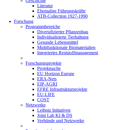
Geschichte
Literatur
Ehemalige Führungskräfte
ATB-Collection 1927-1990
Forschung
Programmbereiche
Diversifizierter Pflanzenbau
Individualisierte Tierhaltung
Gesunde Lebensmittel
Multifunktionale Biomaterialien
Integriertes Reststoffmanagement
Forschungsprojekte
Projektsuche
EU Horizon Europe
ERA-Nets
EIP-AGRI
EFRE Infrastrukturprojekte
EU-LIFE
COST
Netzwerke
Leibniz Initiativen
Joint Lab KI & DS
Verbünde und Netzwerke