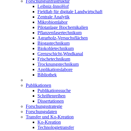
Forschungsinfrastruktur
Leibniz-InnoHof
Fieldlab für digitale Landwirtschaft
Zentrale Analytik
Mikrobiomlabor
Pilotanlage Biochemikalien
Pflanzenfasertechnikum
Agrarholz-Versuchsflächen
Biogastechnikum
Biokohletechnikum
Grenzschicht-Windkanal
Frischetechnikum
Trocknungstechnikum
Applikationslabore
Bibliothek
Publikationen
Publikationssuche
Schriftenreihen
Dissertationen
Forschungsstrategie
Forschungsdaten
Transfer und Ko-Kreation
Ko-Kreation
Technologietransfer