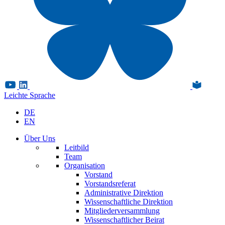
Leichte Sprache
DE
EN
Über Uns
Leitbild
Team
Organisation
Vorstand
Vorstandsreferat
Administrative Direktion
Wissenschaftliche Direktion
Mitgliederversammlung
Wissenschaftlicher Beirat