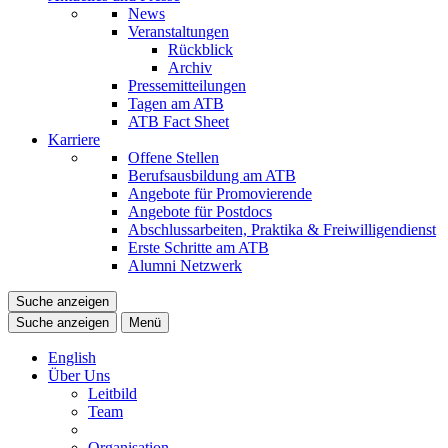
News
Veranstaltungen
Rückblick
Archiv
Pressemitteilungen
Tagen am ATB
ATB Fact Sheet
Karriere
Offene Stellen
Berufsausbildung am ATB
Angebote für Promovierende
Angebote für Postdocs
Abschlussarbeiten, Praktika & Freiwilligendienst
Erste Schritte am ATB
Alumni Netzwerk
Suche anzeigen
Suche anzeigen
Menü
English
Über Uns
Leitbild
Team
Organisation