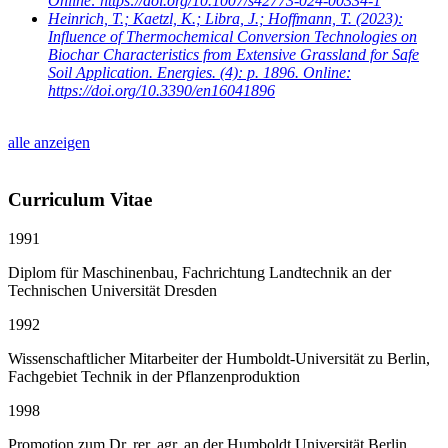
Online: https://doi.org/10.1007/s42773-024-00334-1
Heinrich, T.; Kaetzl, K.; Libra, J.; Hoffmann, T.
(2023):
Influence of Thermochemical Conversion Technologies on
Biochar Characteristics from Extensive Grassland for Safe
Soil Application. Energies. (4): p. 1896. Online:
https://doi.org/10.3390/en16041896
alle anzeigen
Curriculum Vitae
1991
Diplom für Maschinenbau, Fachrichtung Landtechnik an der
Technischen Universität Dresden
1992
Wissenschaftlicher Mitarbeiter der Humboldt-Universität zu Berlin,
Fachgebiet Technik in der Pflanzenproduktion
1998
Promotion zum Dr. rer. agr. an der Humboldt Universität Berlin,