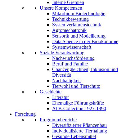
Interne Gremien
Unsere Kompetenzen
Mikrobiom Biotechnologie
Technikbewertung
Systemverfahrenstechnik
Agromechatronik
Sensorik und Modellierung
Data Science in der Bioökonomie
Systemwissenschaft
Soziale Verantwortung
Nachwuchsförderung
Beruf und Familie
Chancengleichheit, Inklusion und
Diversität
Nachhaltigkeit
Tierwohl und Tierschutz
Geschichte
Literatur
Ehemalige Führungskräfte
ATB-Collection 1927-1990
Forschung
Programmbereiche
Diversifizierter Pflanzenbau
Individualisierte Tierhaltung
Gesunde Lebensmittel