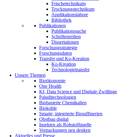
Frischetechnikum
Trocknungstechnikum
Applikationslabore
Bibliothek
Publikationen
Publikationssuche
Schriftenreihen
Dissertationen
Forschungsstrategie
Forschungsdaten
Transfer und Ko-Kreation
Ko-Kreation
Technologietransfer
Unsere Themen
Bioökonomie
One Health
KI, Data Science und Digitale Zwillinge
Paluditechnologien
Biobasierte Chemikalien
Biokohle
Smarte, integrierte Bioraffinerien
Obstbau digital
Insekten als Rohstoffquelle
Verpackungen neu denken
Aktuelles und Presse