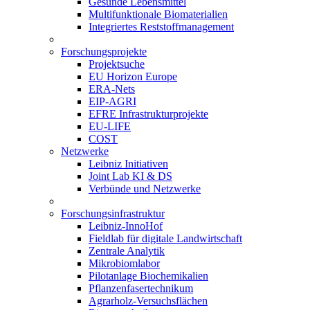
Gesunde Lebensmittel
Multifunktionale Biomaterialien
Integriertes Reststoffmanagement
Forschungsprojekte
Projektsuche
EU Horizon Europe
ERA-Nets
EIP-AGRI
EFRE Infrastrukturprojekte
EU-LIFE
COST
Netzwerke
Leibniz Initiativen
Joint Lab KI & DS
Verbünde und Netzwerke
Forschungsinfrastruktur
Leibniz-InnoHof
Fieldlab für digitale Landwirtschaft
Zentrale Analytik
Mikrobiomlabor
Pilotanlage Biochemikalien
Pflanzenfasertechnikum
Agrarholz-Versuchsflächen