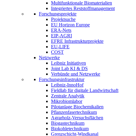
Multifunktionale Biomaterialien
Integriertes Reststoffmanagement
Forschungsprojekte
Projektsuche
EU Horizon Europe
ERA-Nets
EIP-AGRI
EFRE Infrastrukturprojekte
EU-LIFE
COST
Netzwerke
Leibniz Initiativen
Joint Lab KI & DS
Verbünde und Netzwerke
Forschungsinfrastruktur
Leibniz-InnoHof
Fieldlab für digitale Landwirtschaft
Zentrale Analytik
Mikrobiomlabor
Pilotanlage Biochemikalien
Pflanzenfasertechnikum
Agrarholz-Versuchsflächen
Biogastechnikum
Biokohletechnikum
Grenzschicht-Windkanal