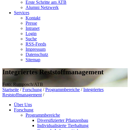
Erste Schritte am ATB
Alumni Netzwerk
Services
Kontakt
Presse
Intranet
Login
Suche
RSS-Feeds
Impressum
Datenschutz
Sitemap
Integriertes Reststoffmanagement
Foto: Rumposch/ATB
Startseite
/
Forschung
/
Programmbereiche
/
Integriertes
Reststoffmanagement
/
Über Uns
Forschung
Programmbereiche
Diversifizierter Pflanzenbau
Individualisierte Tierhaltung