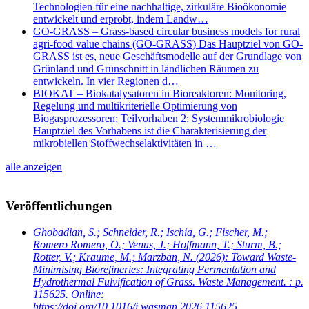
Technologien für eine nachhaltige, zirkuläre Bioökonomie
entwickelt und erprobt, indem Landw…
GO-GRASS – Grass-based circular business models for rural
agri-food value chains (GO-GRASS) Das Hauptziel von GO-
GRASS ist es, neue Geschäftsmodelle auf der Grundlage von
Grünland und Grünschnitt in ländlichen Räumen zu
entwickeln. In vier Regionen d…
BIOKAT – Biokatalysatoren in Bioreaktoren: Monitoring,
Regelung und multikriterielle Optimierung von
Biogasprozessoren; Teilvorhaben 2: Systemmikrobiologie
Hauptziel des Vorhabens ist die Charakterisierung der
mikrobiellen Stoffwechselaktivitäten in …
alle anzeigen
Veröffentlichungen
Ghobadian, S.; Schneider, R.; Ischia, G.; Fischer, M.;
Romero Romero, O.; Venus, J.; Hoffmann, T.; Sturm, B.;
Rotter, V.; Kraume, M.; Marzban, N.
(2026): Toward Waste-
Minimising Biorefineries: Integrating Fermentation and
Hydrothermal Fulvification of Grass. Waste Management. : p.
115625. Online:
https://doi.org/10.1016/j.wasman.2026.115625