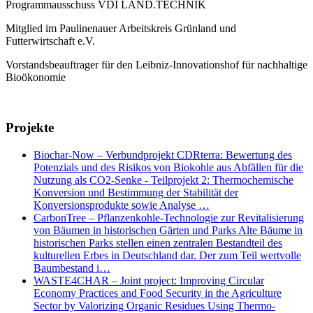
Programmausschuss VDI LAND.TECHNIK
Mitglied im Paulinenauer Arbeitskreis Grünland und
Futterwirtschaft e.V.
Vorstandsbeauftrager für den Leibniz-Innovationshof für nachhaltige
Bioökonomie
Projekte
Biochar-Now – Verbundprojekt CDRterra: Bewertung des
Potenzials und des Risikos von Biokohle aus Abfällen für die
Nutzung als CO2-Senke - Teilprojekt 2: Thermochemische
Konversion und Bestimmung der Stabilität der
Konversionsprodukte sowie Analyse …
CarbonTree – Pflanzenkohle-Technologie zur Revitalisierung
von Bäumen in historischen Gärten und Parks Alte Bäume in
historischen Parks stellen einen zentralen Bestandteil des
kulturellen Erbes in Deutschland dar. Der zum Teil wertvolle
Baumbestand i…
WASTE4CHAR – Joint project: Improving Circular
Economy Practices and Food Security in the Agriculture
Sector by Valorizing Organic Residues Using Thermo-