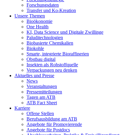
Forschungsdaten
Transfer und Ko-Kreation
Unsere Themen
Bioökonomie
One Health
KI, Data Science und Digitale Zwillinge
Paluditechnologien
Biobasierte Chemikalien
Biokohle
Smarte, integrierte Bioraffinerien
Obstbau digital
Insekten als Rohstoffquelle
Verpackungen neu denken
Aktuelles und Presse
News
Veranstaltungen
Pressemitteilungen
Tagen am ATB
ATB Fact Sheet
Karriere
Offene Stellen
Berufsausbildung am ATB
Angebote für Promovierende
Angebote für Postdocs