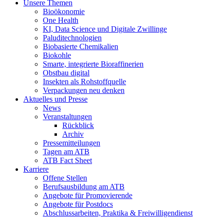
Unsere Themen
Bioökonomie
One Health
KI, Data Science und Digitale Zwillinge
Paluditechnologien
Biobasierte Chemikalien
Biokohle
Smarte, integrierte Bioraffinerien
Obstbau digital
Insekten als Rohstoffquelle
Verpackungen neu denken
Aktuelles und Presse
News
Veranstaltungen
Rückblick
Archiv
Pressemitteilungen
Tagen am ATB
ATB Fact Sheet
Karriere
Offene Stellen
Berufsausbildung am ATB
Angebote für Promovierende
Angebote für Postdocs
Abschlussarbeiten, Praktika & Freiwilligendienst