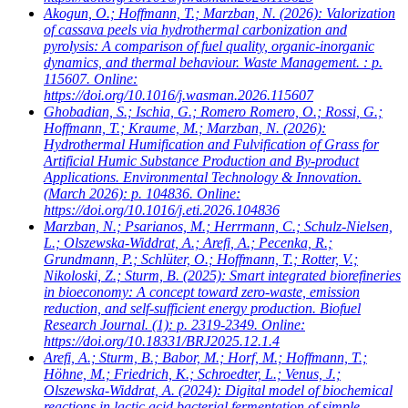
Akogun, O.; Hoffmann, T.; Marzban, N.
(2026): Valorization
of cassava peels via hydrothermal carbonization and
pyrolysis: A comparison of fuel quality, organic-inorganic
dynamics, and thermal behaviour. Waste Management. : p.
115607. Online:
https://doi.org/10.1016/j.wasman.2026.115607
Ghobadian, S.; Ischia, G.; Romero Romero, O.; Rossi, G.;
Hoffmann, T.; Kraume, M.; Marzban, N.
(2026):
Hydrothermal Humification and Fulvification of Grass for
Artificial Humic Substance Production and By-product
Applications. Environmental Technology & Innovation.
(March 2026): p. 104836. Online:
https://doi.org/10.1016/j.eti.2026.104836
Marzban, N.; Psarianos, M.; Herrmann, C.; Schulz-Nielsen,
L.; Olszewska-Widdrat, A.; Arefi, A.; Pecenka, R.;
Grundmann, P.; Schlüter, O.; Hoffmann, T.; Rotter, V.;
Nikoloski, Z.; Sturm, B.
(2025): Smart integrated biorefineries
in bioeconomy: A concept toward zero-waste, emission
reduction, and self-sufficient energy production. Biofuel
Research Journal. (1): p. 2319-2349. Online:
https://doi.org/10.18331/BRJ2025.12.1.4
Arefi, A.; Sturm, B.; Babor, M.; Horf, M.; Hoffmann, T.;
Höhne, M.; Friedrich, K.; Schroedter, L.; Venus, J.;
Olszewska-Widdrat, A.
(2024): Digital model of biochemical
reactions in lactic acid bacterial fermentation of simple