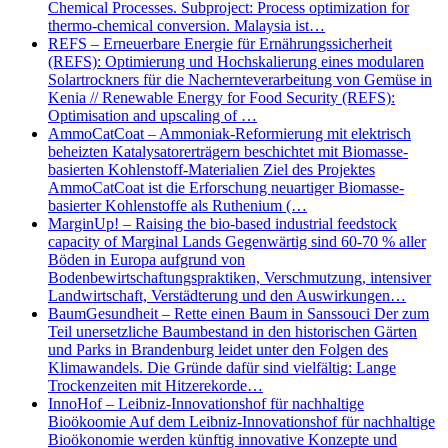
Chemical Processes. Subproject: Process optimization for
thermo-chemical conversion. Malaysia ist…
REFS – Erneuerbare Energie für Ernährungssicherheit
(REFS): Optimierung und Hochskalierung eines modularen
Solartrockners für die Nachernteverarbeitung von Gemüse in
Kenia // Renewable Energy for Food Security (REFS):
Optimisation and upscaling of …
AmmoCatCoat – Ammoniak-Reformierung mit elektrisch
beheizten Katalysatorerträgern beschichtet mit Biomasse-
basierten Kohlenstoff-Materialien Ziel des Projektes
AmmoCatCoat ist die Erforschung neuartiger Biomasse-
basierter Kohlenstoffe als Ruthenium (…
MarginUp! – Raising the bio-based industrial feedstock
capacity of Marginal Lands Gegenwärtig sind 60-70 % aller
Böden in Europa aufgrund von
Bodenbewirtschaftungspraktiken, Verschmutzung, intensiver
Landwirtschaft, Verstädterung und den Auswirkungen…
BaumGesundheit – Rette einen Baum in Sanssouci Der zum
Teil unersetzliche Baumbestand in den historischen Gärten
und Parks in Brandenburg leidet unter den Folgen des
Klimawandels. Die Gründe dafür sind vielfältig: Lange
Trockenzeiten mit Hitzerekorde…
InnoHof – Leibniz-Innovationshof für nachhaltige
Bioökoomie Auf dem Leibniz-Innovationshof für nachhaltige
Bioökonomie werden künftig innovative Konzepte und