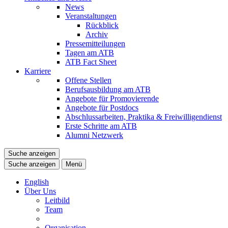
News
Veranstaltungen
Rückblick
Archiv
Pressemitteilungen
Tagen am ATB
ATB Fact Sheet
Karriere
Offene Stellen
Berufsausbildung am ATB
Angebote für Promovierende
Angebote für Postdocs
Abschlussarbeiten, Praktika & Freiwilligendienst
Erste Schritte am ATB
Alumni Netzwerk
Suche anzeigen
Suche anzeigen
Menü
English
Über Uns
Leitbild
Team
Organisation