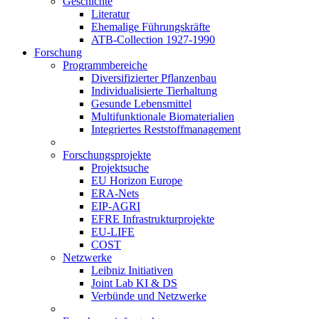
Geschichte
Literatur
Ehemalige Führungskräfte
ATB-Collection 1927-1990
Forschung
Programmbereiche
Diversifizierter Pflanzenbau
Individualisierte Tierhaltung
Gesunde Lebensmittel
Multifunktionale Biomaterialien
Integriertes Reststoffmanagement
Forschungsprojekte
Projektsuche
EU Horizon Europe
ERA-Nets
EIP-AGRI
EFRE Infrastrukturprojekte
EU-LIFE
COST
Netzwerke
Leibniz Initiativen
Joint Lab KI & DS
Verbünde und Netzwerke