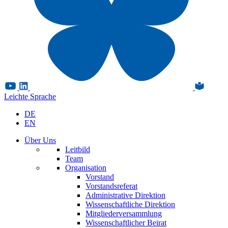
Leichte Sprache
DE
EN
Über Uns
Leitbild
Team
Organisation
Vorstand
Vorstandsreferat
Administrative Direktion
Wissenschaftliche Direktion
Mitgliederversammlung
Wissenschaftlicher Beirat