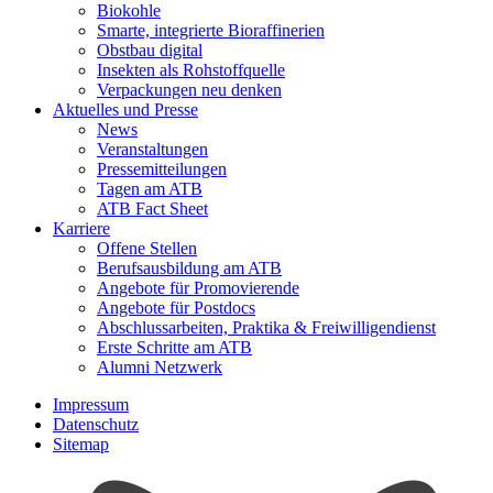
Biokohle
Smarte, integrierte Bioraffinerien
Obstbau digital
Insekten als Rohstoffquelle
Verpackungen neu denken
Aktuelles und Presse
News
Veranstaltungen
Pressemitteilungen
Tagen am ATB
ATB Fact Sheet
Karriere
Offene Stellen
Berufsausbildung am ATB
Angebote für Promovierende
Angebote für Postdocs
Abschlussarbeiten, Praktika & Freiwilligendienst
Erste Schritte am ATB
Alumni Netzwerk
Impressum
Datenschutz
Sitemap