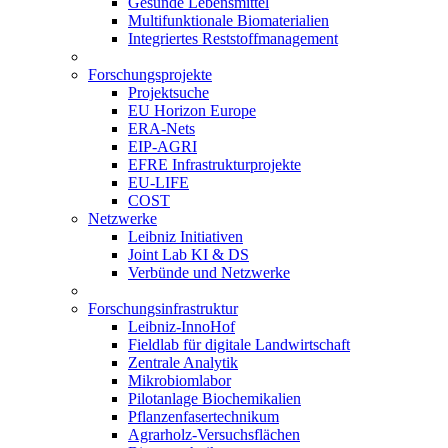
Gesunde Lebensmittel
Multifunktionale Biomaterialien
Integriertes Reststoffmanagement
Forschungsprojekte
Projektsuche
EU Horizon Europe
ERA-Nets
EIP-AGRI
EFRE Infrastrukturprojekte
EU-LIFE
COST
Netzwerke
Leibniz Initiativen
Joint Lab KI & DS
Verbünde und Netzwerke
Forschungsinfrastruktur
Leibniz-InnoHof
Fieldlab für digitale Landwirtschaft
Zentrale Analytik
Mikrobiomlabor
Pilotanlage Biochemikalien
Pflanzenfasertechnikum
Agrarholz-Versuchsflächen