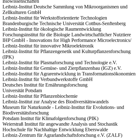
Biowissenschaften
Leibniz-Institut Deutsche Sammlung von Mikroorganismen und
Zellkulturen GmbH
Leibniz-Institut für Werkstofforientierte Technologien
Brandenburgische Technische Universität Cottbus-Senftenberg
Leibniz-Institut für ökologische Raumentwicklung
Forschungsinstitut für die Biologie Landwirtschaftlicher Nutztiere
IHP GmbH - Innovations for High Performance Microelectronics/
Leibniz-Institut für innovative Mikroelektronik
Leibniz-Institut für Pflanzengenetik und Kulturpflanzenforschung
(IPK)
Leibniz-Institut für Plasmaforschung und Technologie e.V.
Leibniz-Institut für Gemüse- und Zierpflanzenbau (IGZ) e.V.
Leibniz-Institut für Agrarentwicklung in Transformationsökonomien
Leibniz-Institut für Verbundwerkstoffe GmbH
Deutsches Institut für Ernährungsforschung
Universität Potsdam
Leibniz-Institut für Pflanzenbiochemie
Leibniz-Institut zur Analyse des Biodiversitätswandels
Museum für Naturkunde - Leibniz-Institut für Evolutions- und
Biodiversitätsforschung
Potsdam Institut für Klimafolgenforschung (PIK)
Weierstraß Institut für angewandte Analysis und Stochastik
Hochschule für Nachhaltige Entwicklung Eberswalde
Leibniz-Zentrum für Agrarlandschaftsforschung e.V. (ZALF)