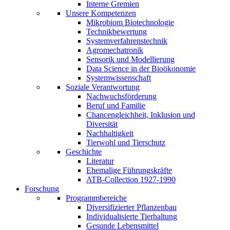
Interne Gremien
Unsere Kompetenzen
Mikrobiom Biotechnologie
Technikbewertung
Systemverfahrenstechnik
Agromechatronik
Sensorik und Modellierung
Data Science in der Bioökonomie
Systemwissenschaft
Soziale Verantwortung
Nachwuchsförderung
Beruf und Familie
Chancengleichheit, Inklusion und
Diversität
Nachhaltigkeit
Tierwohl und Tierschutz
Geschichte
Literatur
Ehemalige Führungskräfte
ATB-Collection 1927-1990
Forschung
Programmbereiche
Diversifizierter Pflanzenbau
Individualisierte Tierhaltung
Gesunde Lebensmittel