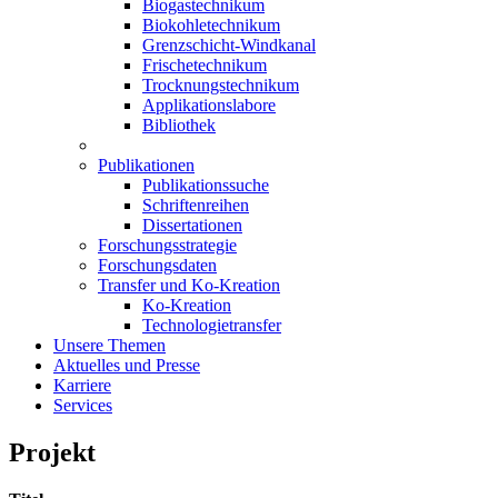
Biogastechnikum
Biokohletechnikum
Grenzschicht-Windkanal
Frischetechnikum
Trocknungstechnikum
Applikationslabore
Bibliothek
Publikationen
Publikationssuche
Schriftenreihen
Dissertationen
Forschungsstrategie
Forschungsdaten
Transfer und Ko-Kreation
Ko-Kreation
Technologietransfer
Unsere Themen
Aktuelles und Presse
Karriere
Services
Projekt