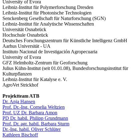
University of Evora
Leibniz-Institut für Polymerforschung Dresden
Leibniz-Institut für Photonische Technologien
Senckenberg Gesellschaft für Naturforschung (SGN)
Leibniz-Institut für Analytische Wissenschaften
Universität Osnabrück
Hochschule Osnabrück
Deutsches Forschungszentrum für Künstliche Intelligenz GmbH
Aarhus Universität - UA
Instituto Nacional de Investigación Agropecuaria
University of Evora
GFZ Helmholtz-Zentrum für Geoforschung
Julius Kühn-Institut (seit 01.01.08), Bundesforschungsinstitut für
Kulturpflanzen
Leibniz-Institut für Katalyse e. V.
AgroVet Strickhof
Projektteam ATB
Dr. Anja Hansen
Prof. Dr.-Ing. Cornelia Weltzien
Prof. UZ Dr. Barbara Amon
PD Dr. habil. Philipp Grundmann
Prof. Dr. agr. habil. Barbara Sturm
Dr.-Ing. habil. Oliver Schlüter
Kathleen Bischoff