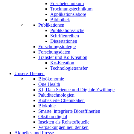
Frischetechnikum
Trocknungstechnikum
Applikationslabore
Bibliothek
Publikationen
Publikationssuche
Schriftenreihen
Dissertationen
Forschungsstrategie
Forschungsdaten
Transfer und Ko-Kreation
Ko-Kreation
Technologietransfer
Unsere Themen
Bioökonomie
One Health
KI, Data Science und Digitale Zwillinge
Paluditechnologien
Biobasierte Chemikalien
Biokohle
Smarte, integrierte Bioraffinerien
Obstbau digital
Insekten als Rohstoffquelle
Verpackungen neu denken
Aktuelles und Presse