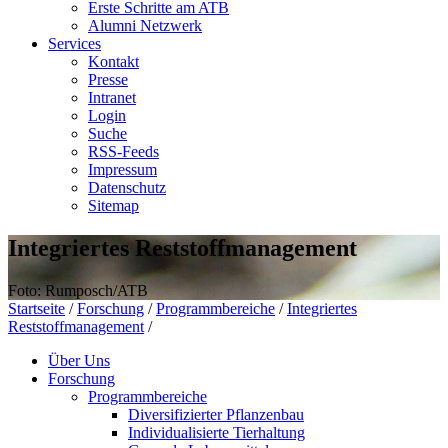
Erste Schritte am ATB
Alumni Netzwerk
Services
Kontakt
Presse
Intranet
Login
Suche
RSS-Feeds
Impressum
Datenschutz
Sitemap
Integriertes Reststoffmanagement
Foto: Rumposch/ATB
Startseite
/
Forschung
/
Programmbereiche
/
Integriertes
Reststoffmanagement
/
Über Uns
Forschung
Programmbereiche
Diversifizierter Pflanzenbau
Individualisierte Tierhaltung