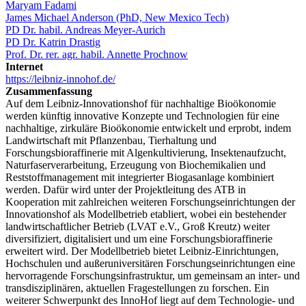
Maryam Fadami
James Michael Anderson (PhD, New Mexico Tech)
PD Dr. habil. Andreas Meyer-Aurich
PD Dr. Katrin Drastig
Prof. Dr. rer. agr. habil. Annette Prochnow
Internet
https://leibniz-innohof.de/
Zusammenfassung
Auf dem Leibniz-Innovationshof für nachhaltige Bioökonomie
werden künftig innovative Konzepte und Technologien für eine
nachhaltige, zirkuläre Bioökonomie entwickelt und erprobt, indem
Landwirtschaft mit Pflanzenbau, Tierhaltung und
Forschungsbioraffinerie mit Algenkultivierung, Insektenaufzucht,
Naturfaserverarbeitung, Erzeugung von Biochemikalien und
Reststoffmanagement mit integrierter Biogasanlage kombiniert
werden. Dafür wird unter der Projektleitung des ATB in
Kooperation mit zahlreichen weiteren Forschungseinrichtungen der
Innovationshof als Modellbetrieb etabliert, wobei ein bestehender
landwirtschaftlicher Betrieb (LVAT e.V., Groß Kreutz) weiter
diversifiziert, digitalisiert und um eine Forschungsbioraffinerie
erweitert wird. Der Modellbetrieb bietet Leibniz-Einrichtungen,
Hochschulen und außeruniversitären Forschungseinrichtungen eine
hervorragende Forschungsinfrastruktur, um gemeinsam an inter- und
transdisziplinären, aktuellen Fragestellungen zu forschen. Ein
weiterer Schwerpunkt des InnoHof liegt auf dem Technologie- und