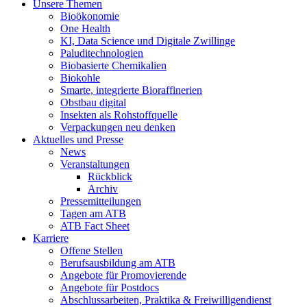
Unsere Themen
Bioökonomie
One Health
KI, Data Science und Digitale Zwillinge
Paluditechnologien
Biobasierte Chemikalien
Biokohle
Smarte, integrierte Bioraffinerien
Obstbau digital
Insekten als Rohstoffquelle
Verpackungen neu denken
Aktuelles und Presse
News
Veranstaltungen
Rückblick
Archiv
Pressemitteilungen
Tagen am ATB
ATB Fact Sheet
Karriere
Offene Stellen
Berufsausbildung am ATB
Angebote für Promovierende
Angebote für Postdocs
Abschlussarbeiten, Praktika & Freiwilligendienst