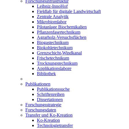
Forschungsinfrastruktur
Leibniz-InnoHof
Fieldlab für digitale Landwirtschaft
Zentrale Analytik
Mikrobiomlabor
Pilotanlage Biochemikalien
Pflanzenfasertechnikum
Agrarholz-Versuchsflächen
Biogastechnikum
Biokohletechnikum
Grenzschicht-Windkanal
Frischetechnikum
Trocknungstechnikum
Applikationslabore
Bibliothek
Publikationen
Publikationssuche
Schriftenreihen
Dissertationen
Forschungsstrategie
Forschungsdaten
Transfer und Ko-Kreation
Ko-Kreation
Technologietransfer