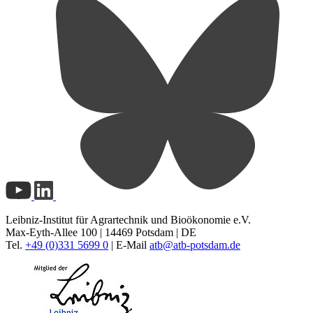
Leibniz-Institut für Agrartechnik und Bioökonomie e.V.
Max-Eyth-Allee 100 | 14469 Potsdam | DE
Tel.
+49 (0)331 5699 0
| E-Mail
atb@
atb-potsdam.de