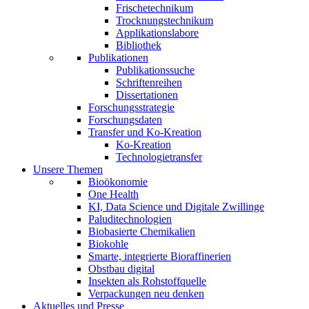
Frischetechnikum
Trocknungstechnikum
Applikationslabore
Bibliothek
Publikationen
Publikationssuche
Schriftenreihen
Dissertationen
Forschungsstrategie
Forschungsdaten
Transfer und Ko-Kreation
Ko-Kreation
Technologietransfer
Unsere Themen
Bioökonomie
One Health
KI, Data Science und Digitale Zwillinge
Paluditechnologien
Biobasierte Chemikalien
Biokohle
Smarte, integrierte Bioraffinerien
Obstbau digital
Insekten als Rohstoffquelle
Verpackungen neu denken
Aktuelles und Presse