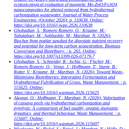
ecotoxicological evaluation of magnetic Mo-ZnO/Fe3O4
nanocomposites for phenol removal from hydrothermal
carbonization wastewater. Journal of Water Process
Engineering. (October 2026): p. 110638. Online:
https://doi.org/10.1016/j.jwpe.2026.110638
Ghobadian, S.; Romero Romero, O.; Kraume, M.;
Tabatabaei, M.; Aghbashlo, M.; Marzban, N.
(2026):
Biochar from poplar sawdust for digestate nutrient recovery
and potential for long-term carbon sequestration. Biomass
Conversion and Biorefinery. : p. 265. Online:
https://doi.org/10.1007/s13399-026-07179-7
Ghobadian, S.; Schneider, R.; Ischia, G.; Fischer, M.;
Romero Romero, O.; Venus, J.; Hoffmann, T.; Sturm, B.;
Rotter, V.; Kraume, M.; Marzban, N.
(2026): Toward Waste-
Minimising Biorefineries: Integrating Fermentation and
Hydrothermal Fulvification of Grass. Waste Management. : p.
115625. Online:
https://doi.org/10.1016/j.wasman.2026.115625
Akogun, O.; Hoffmann, T.; Marzban, N.
(2026): Valorization
of cassava peels via hydrothermal carbonization and
pyrolysis: A comparison of fuel quality, organic-inorganic
dynamics, and thermal behaviour. Waste Management. : p.
115607. Online:
https://doi.org/10.1016/j.wasman.2026.115607
Wicaksono, W.; Bickel, S.; Peissl, J.; Marzban, N.; Höfle, D.;