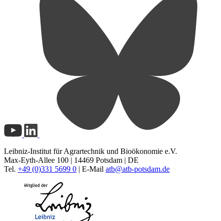
Leibniz-Institut für Agrartechnik und Bioökonomie e.V.
Max-Eyth-Allee 100 | 14469 Potsdam | DE
Tel.
+49 (0)331 5699 0
| E-Mail
atb@
atb-potsdam.de