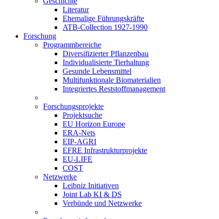
Geschichte
Literatur
Ehemalige Führungskräfte
ATB-Collection 1927-1990
Forschung
Programmbereiche
Diversifizierter Pflanzenbau
Individualisierte Tierhaltung
Gesunde Lebensmittel
Multifunktionale Biomaterialien
Integriertes Reststoffmanagement
Forschungsprojekte
Projektsuche
EU Horizon Europe
ERA-Nets
EIP-AGRI
EFRE Infrastrukturprojekte
EU-LIFE
COST
Netzwerke
Leibniz Initiativen
Joint Lab KI & DS
Verbünde und Netzwerke