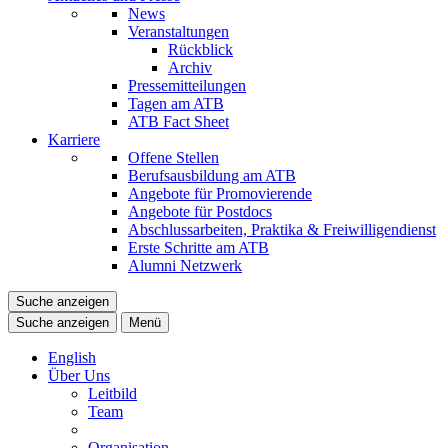
News
Veranstaltungen
Rückblick
Archiv
Pressemitteilungen
Tagen am ATB
ATB Fact Sheet
Karriere
Offene Stellen
Berufsausbildung am ATB
Angebote für Promovierende
Angebote für Postdocs
Abschlussarbeiten, Praktika & Freiwilligendienst
Erste Schritte am ATB
Alumni Netzwerk
Suche anzeigen
Suche anzeigen
Menü
English
Über Uns
Leitbild
Team
Organisation