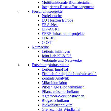
Multifunktionale Biomaterialien
Integriertes Reststoffmanagement
Forschungsprojekte
Projektsuche
EU Horizon Europe
ERA-Nets
EIP-AGRI
EFRE Infrastrukturprojekte
EU-LIFE
COST
Netzwerke
Leibniz Initiativen
Joint Lab KI & DS
Verbünde und Netzwerke
Forschungsinfrastruktur
Leibniz-InnoHof
Fieldlab für digitale Landwirtschaft
Zentrale Analytik
Mikrobiomlabor
Pilotanlage Biochemikalien
Pflanzenfasertechnikum
Agrarholz-Versuchsflächen
Biogastechnikum
Biokohletechnikum
Grenzschicht-Windkanal