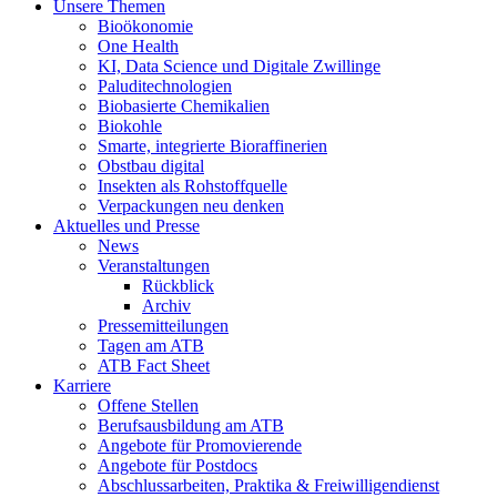
Unsere Themen
Bioökonomie
One Health
KI, Data Science und Digitale Zwillinge
Paluditechnologien
Biobasierte Chemikalien
Biokohle
Smarte, integrierte Bioraffinerien
Obstbau digital
Insekten als Rohstoffquelle
Verpackungen neu denken
Aktuelles und Presse
News
Veranstaltungen
Rückblick
Archiv
Pressemitteilungen
Tagen am ATB
ATB Fact Sheet
Karriere
Offene Stellen
Berufsausbildung am ATB
Angebote für Promovierende
Angebote für Postdocs
Abschlussarbeiten, Praktika & Freiwilligendienst