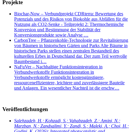
Projekte
Biochar-Now – Verbundprojekt CDRterra: Bewertung des
Potenzials und des Risikos von Biokohle aus Abfällen für die
Nutzung als CO2-Senke - Teilprojekt 2: Thermochemische
Konversion und Bestimmung der Stabilität der
Konversionsprodukte sowie Analyse …
CarbonTree – Pflanzenkohle-Technologie zur Revitalisierung
von Bäumen in historischen Gärten und Parks Alte Bäume in
historischen Parks stellen einen zentralen Bestandteil des
kulturellen Erbes in Deutschland dar. Der zum Teil wertvolle
Baumbestand i…
NaFuVer – Nachhaltige Funktionsintegration in
Verbundwerkstoffe Funktionsintegration in
Verbundwerkstoffe ermöglicht kostengünstigere,
ressourceneffizientere, leichtere und zuverlässigere Bauteile
und Anlagen. Ein wesentlicher Nachteil ist die erschw…
Veröffentlichungen
Salehzadeh, H.; Kohzadi, S.; Vahabzadeh, Z.; Amini, N.;
Marzban, N.; Zandsalimi, Y.; Zandi, S.; Maleki, A.; Choi, H.;
Godini, K.
(2026): Integrated photocatalytic and