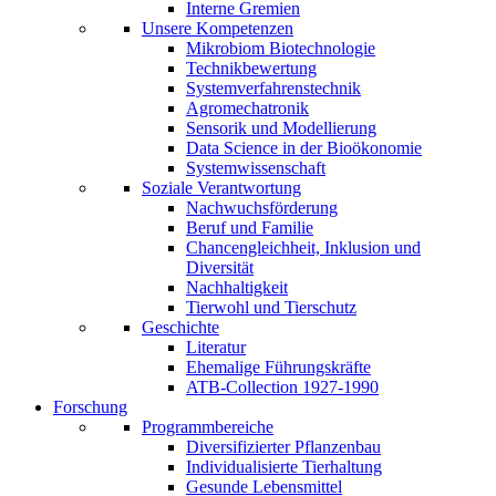
Interne Gremien
Unsere Kompetenzen
Mikrobiom Biotechnologie
Technikbewertung
Systemverfahrenstechnik
Agromechatronik
Sensorik und Modellierung
Data Science in der Bioökonomie
Systemwissenschaft
Soziale Verantwortung
Nachwuchsförderung
Beruf und Familie
Chancengleichheit, Inklusion und
Diversität
Nachhaltigkeit
Tierwohl und Tierschutz
Geschichte
Literatur
Ehemalige Führungskräfte
ATB-Collection 1927-1990
Forschung
Programmbereiche
Diversifizierter Pflanzenbau
Individualisierte Tierhaltung
Gesunde Lebensmittel