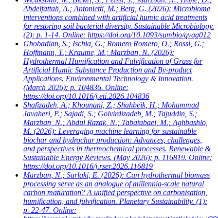
Abdelfattah, A.; Antonietti, M.; Berg, G.
(2026): Microbiome
interventions combined with artificial humic acid treatments
for restoring soil bacterial diversity. Sustainable Microbiology.
(2): p. 1-14. Online: https://doi.org/10.1093/sumbio/qvag012
Ghobadian, S.; Ischia, G.; Romero Romero, O.; Rossi, G.;
Hoffmann, T.; Kraume, M.; Marzban, N.
(2026):
Hydrothermal Humification and Fulvification of Grass for
Artificial Humic Substance Production and By-product
Applications. Environmental Technology & Innovation.
(March 2026): p. 104836. Online:
https://doi.org/10.1016/j.eti.2026.104836
Shafizadeh, A.; Khounani, Z.; Shahbeik, H.; Mohammad
Javaheri, P.; Sajadi, S.; Golvirdizadeh, M.; Tajuddin, S.;
Marzban, N.; Abdul Razak, N.; Tabatabaei, M.; Aghbashlo,
M.
(2026): Leveraging machine learning for sustainable
biochar and hydrochar production: Advances, challenges,
and perspectives in thermochemical processes. Renewable &
Sustainable Energy Reviews. (May 2026): p. 116819. Online:
https://doi.org/10.1016/j.rser.2026.116819
Marzban, N.; Sarlaki, E.
(2026): Can hydrothermal biomass
processing serve as an analogue of millennia-scale natural
carbon maturation? A unified perspective on carbonisation,
humification, and fulvification. Planetary Sustainability. (1):
p. 22-47. Online: