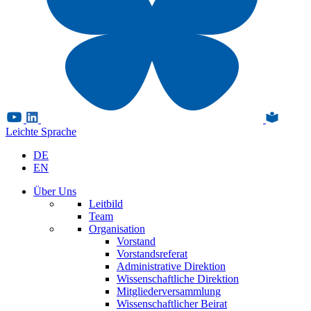
Leichte Sprache
DE
EN
Über Uns
Leitbild
Team
Organisation
Vorstand
Vorstandsreferat
Administrative Direktion
Wissenschaftliche Direktion
Mitgliederversammlung
Wissenschaftlicher Beirat