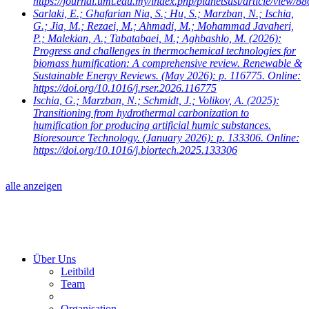
https://journal.umt.edu.my/index.php/planetsust/article/view/88
Sarlaki, E.; Ghafarian Nia, S.; Hu, S.; Marzban, N.; Ischia,
G.; Jia, M.; Rezaei, M.; Ahmadi, M.; Mohammad Javaheri,
P.; Malekian, A.; Tabatabaei, M.; Aghbashlo, M.
(2026):
Progress and challenges in thermochemical technologies for
biomass humification: A comprehensive review. Renewable &
Sustainable Energy Reviews. (May 2026): p. 116775. Online:
https://doi.org/10.1016/j.rser.2026.116775
Ischia, G.; Marzban, N.; Schmidt, J.; Volikov, A.
(2025):
Transitioning from hydrothermal carbonization to
humification for producing artificial humic substances.
Bioresource Technology. (January 2026): p. 133306. Online:
https://doi.org/10.1016/j.biortech.2025.133306
alle anzeigen
Über Uns
Leitbild
Team
Organisation