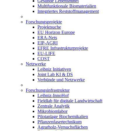
Gesunde Lebensmittel
Multifunktionale Biomaterialien
Integriertes Reststoffmanagement
Forschungsprojekte
Projektsuche
EU Horizon Europe
ERA-Nets
EIP-AGRI
EFRE Infrastrukturprojekte
EU-LIFE
COST
Netzwerke
Leibniz Initiativen
Joint Lab KI & DS
Verbünde und Netzwerke
Forschungsinfrastruktur
Leibniz-InnoHof
Fieldlab für digitale Landwirtschaft
Zentrale Analytik
Mikrobiomlabor
Pilotanlage Biochemikalien
Pflanzenfasertechnikum
Agrarholz-Versuchsflächen