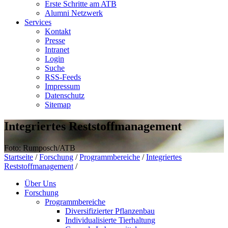
Erste Schritte am ATB
Alumni Netzwerk
Services
Kontakt
Presse
Intranet
Login
Suche
RSS-Feeds
Impressum
Datenschutz
Sitemap
Integriertes Reststoffmanagement
Foto: Rumposch/ATB
Startseite
/
Forschung
/
Programmbereiche
/
Integriertes
Reststoffmanagement
/
Über Uns
Forschung
Programmbereiche
Diversifizierter Pflanzenbau
Individualisierte Tierhaltung