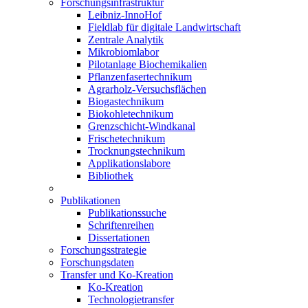
Forschungsinfrastruktur
Leibniz-InnoHof
Fieldlab für digitale Landwirtschaft
Zentrale Analytik
Mikrobiomlabor
Pilotanlage Biochemikalien
Pflanzenfasertechnikum
Agrarholz-Versuchsflächen
Biogastechnikum
Biokohletechnikum
Grenzschicht-Windkanal
Frischetechnikum
Trocknungstechnikum
Applikationslabore
Bibliothek
Publikationen
Publikationssuche
Schriftenreihen
Dissertationen
Forschungsstrategie
Forschungsdaten
Transfer und Ko-Kreation
Ko-Kreation
Technologietransfer