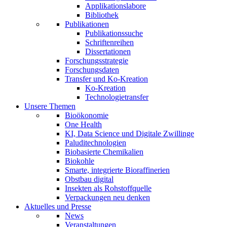
Applikationslabore
Bibliothek
Publikationen
Publikationssuche
Schriftenreihen
Dissertationen
Forschungsstrategie
Forschungsdaten
Transfer und Ko-Kreation
Ko-Kreation
Technologietransfer
Unsere Themen
Bioökonomie
One Health
KI, Data Science und Digitale Zwillinge
Paluditechnologien
Biobasierte Chemikalien
Biokohle
Smarte, integrierte Bioraffinerien
Obstbau digital
Insekten als Rohstoffquelle
Verpackungen neu denken
Aktuelles und Presse
News
Veranstaltungen