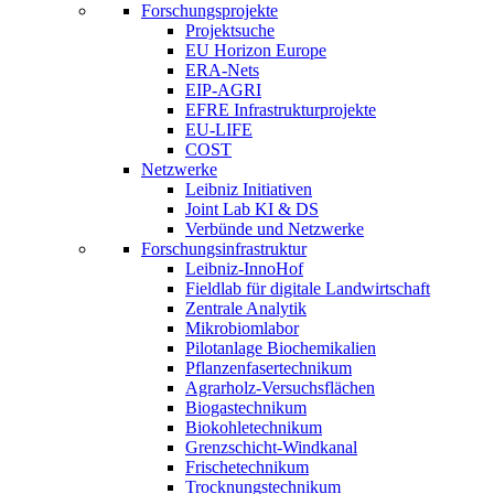
Forschungsprojekte
Projektsuche
EU Horizon Europe
ERA-Nets
EIP-AGRI
EFRE Infrastrukturprojekte
EU-LIFE
COST
Netzwerke
Leibniz Initiativen
Joint Lab KI & DS
Verbünde und Netzwerke
Forschungsinfrastruktur
Leibniz-InnoHof
Fieldlab für digitale Landwirtschaft
Zentrale Analytik
Mikrobiomlabor
Pilotanlage Biochemikalien
Pflanzenfasertechnikum
Agrarholz-Versuchsflächen
Biogastechnikum
Biokohletechnikum
Grenzschicht-Windkanal
Frischetechnikum
Trocknungstechnikum