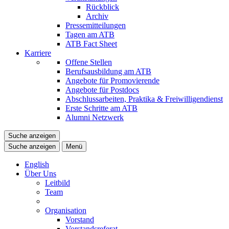
Rückblick
Archiv
Pressemitteilungen
Tagen am ATB
ATB Fact Sheet
Karriere
Offene Stellen
Berufsausbildung am ATB
Angebote für Promovierende
Angebote für Postdocs
Abschlussarbeiten, Praktika & Freiwilligendienst
Erste Schritte am ATB
Alumni Netzwerk
Suche anzeigen
Suche anzeigen
Menü
English
Über Uns
Leitbild
Team
Organisation
Vorstand
Vorstandsreferat