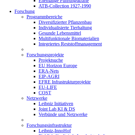
Ehemalige Führungskräfte
ATB-Collection 1927-1990
Forschung
Programmbereiche
Diversifizierter Pflanzenbau
Individualisierte Tierhaltung
Gesunde Lebensmittel
Multifunktionale Biomaterialien
Integriertes Reststoffmanagement
Forschungsprojekte
Projektsuche
EU Horizon Europe
ERA-Nets
EIP-AGRI
EFRE Infrastrukturprojekte
EU-LIFE
COST
Netzwerke
Leibniz Initiativen
Joint Lab KI & DS
Verbünde und Netzwerke
Forschungsinfrastruktur
Leibniz-InnoHof