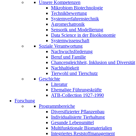
Unsere Kompetenzen
Mikrobiom Biotechnologie
Technikbewertung
Systemverfahrenstechnik
Agromechatronik
Sensorik und Modellierung
Data Science in der Bioökonomie
Systemwissenschaft
Soziale Verantwortung
Nachwuchsförderung
Beruf und Familie
Chancengleichheit, Inklusion und Diversität
Nachhaltigkeit
Tierwohl und Tierschutz
Geschichte
Literatur
Ehemalige Führungskräfte
ATB-Collection 1927-1990
Forschung
Programmbereiche
Diversifizierter Pflanzenbau
Individualisierte Tierhaltung
Gesunde Lebensmittel
Multifunktionale Biomaterialien
Integriertes Reststoffmanagement