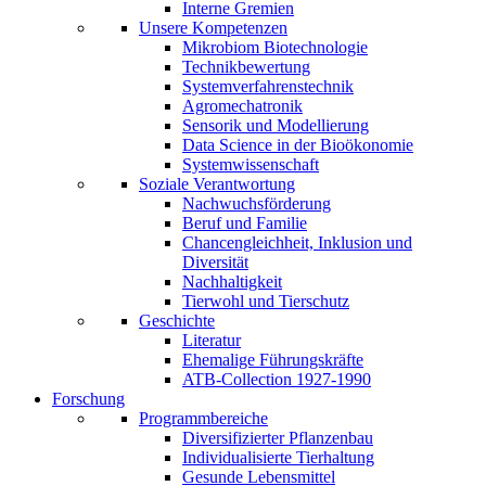
Interne Gremien
Unsere Kompetenzen
Mikrobiom Biotechnologie
Technikbewertung
Systemverfahrenstechnik
Agromechatronik
Sensorik und Modellierung
Data Science in der Bioökonomie
Systemwissenschaft
Soziale Verantwortung
Nachwuchsförderung
Beruf und Familie
Chancengleichheit, Inklusion und
Diversität
Nachhaltigkeit
Tierwohl und Tierschutz
Geschichte
Literatur
Ehemalige Führungskräfte
ATB-Collection 1927-1990
Forschung
Programmbereiche
Diversifizierter Pflanzenbau
Individualisierte Tierhaltung
Gesunde Lebensmittel