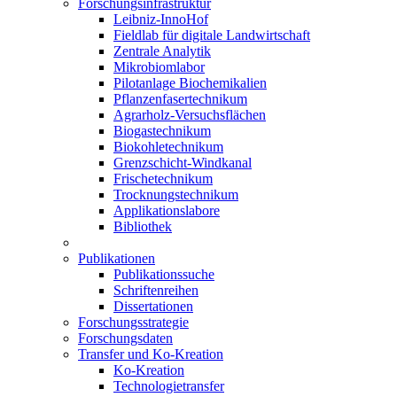
Forschungsinfrastruktur
Leibniz-InnoHof
Fieldlab für digitale Landwirtschaft
Zentrale Analytik
Mikrobiomlabor
Pilotanlage Biochemikalien
Pflanzenfasertechnikum
Agrarholz-Versuchsflächen
Biogastechnikum
Biokohletechnikum
Grenzschicht-Windkanal
Frischetechnikum
Trocknungstechnikum
Applikationslabore
Bibliothek
Publikationen
Publikationssuche
Schriftenreihen
Dissertationen
Forschungsstrategie
Forschungsdaten
Transfer und Ko-Kreation
Ko-Kreation
Technologietransfer