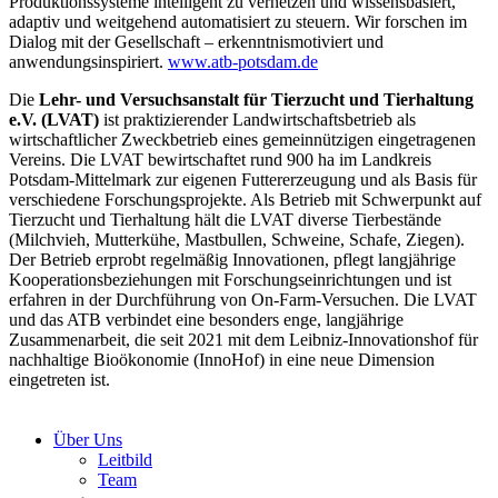
Produktionssysteme intelligent zu vernetzen und wissensbasiert,
adaptiv und weitgehend automatisiert zu steuern. Wir forschen im
Dialog mit der Gesellschaft – erkenntnismotiviert und
anwendungsinspiriert.
www.atb-potsdam.de
Die
Lehr- und Versuchsanstalt für Tierzucht und Tierhaltung
e.V. (LVAT)
ist praktizierender Landwirtschaftsbetrieb als
wirtschaftlicher Zweckbetrieb eines gemeinnützigen eingetragenen
Vereins. Die LVAT bewirtschaftet rund 900 ha im Landkreis
Potsdam-Mittelmark zur eigenen Futtererzeugung und als Basis für
verschiedene Forschungsprojekte. Als Betrieb mit Schwerpunkt auf
Tierzucht und Tierhaltung hält die LVAT diverse Tierbestände
(Milchvieh, Mutterkühe, Mastbullen, Schweine, Schafe, Ziegen).
Der Betrieb erprobt regelmäßig Innovationen, pflegt langjährige
Kooperationsbeziehungen mit Forschungseinrichtungen und ist
erfahren in der Durchführung von On-Farm-Versuchen. Die LVAT
und das ATB verbindet eine besonders enge, langjährige
Zusammenarbeit, die seit 2021 mit dem Leibniz-Innovationshof für
nachhaltige Bioökonomie (InnoHof) in eine neue Dimension
eingetreten ist.
Über Uns
Leitbild
Team