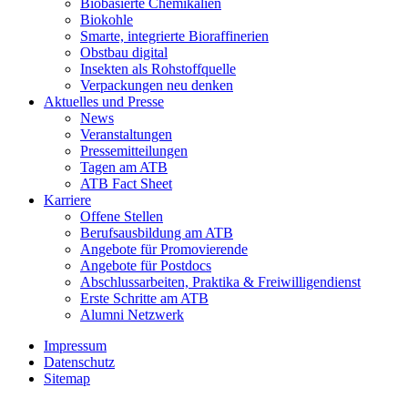
Biobasierte Chemikalien
Biokohle
Smarte, integrierte Bioraffinerien
Obstbau digital
Insekten als Rohstoffquelle
Verpackungen neu denken
Aktuelles und Presse
News
Veranstaltungen
Pressemitteilungen
Tagen am ATB
ATB Fact Sheet
Karriere
Offene Stellen
Berufsausbildung am ATB
Angebote für Promovierende
Angebote für Postdocs
Abschlussarbeiten, Praktika & Freiwilligendienst
Erste Schritte am ATB
Alumni Netzwerk
Impressum
Datenschutz
Sitemap