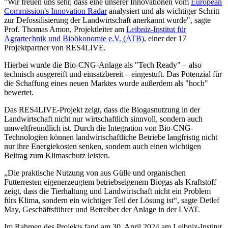
"Wir freuen uns sehr, dass eine unserer Innovationen vom
European
Commission's Innovation Radar
analysiert und als wichtiger Schritt
zur Defossilisierung der Landwirtschaft anerkannt wurde", sagte
Prof. Thomas Amon, Projektleiter am
Leibniz-Institut für
Agrartechnik und Bioökonomie e.V. (ATB)
, einer der 17
Projektpartner von RES4LIVE.
Hierbei wurde die Bio-CNG-Anlage als "Tech Ready" – also
technisch ausgereift und einsatzbereit – eingestuft. Das Potenzial für
die Schaffung eines neuen Marktes wurde außerdem als "hoch"
bewertet.
Das RES4LIVE-Projekt zeigt, dass die Biogasnutzung in der
Landwirtschaft nicht nur wirtschaftlich sinnvoll, sondern auch
umweltfreundlich ist. Durch die Integration von Bio-CNG-
Technologien können landwirtschaftliche Betriebe langfristig nicht
nur ihre Energiekosten senken, sondern auch einen wichtigen
Beitrag zum Klimaschutz leisten.
„Die praktische Nutzung von aus Gülle und organischen
Futterresten eigenerzeugtem betriebseigenem Biogas als Kraftstoff
zeigt, dass die Tierhaltung und Landwirtschaft nicht ein Problem
fürs Klima, sondern ein wichtiger Teil der Lösung ist“, sagte Detlef
May, Geschäftsführer und Betreiber der Anlage in der LVAT.
Im Rahmen des Projekts fand am 30. April 2024 am Leibniz-Institut