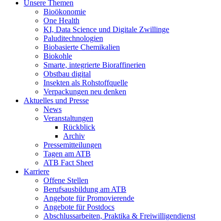
Unsere Themen
Bioökonomie
One Health
KI, Data Science und Digitale Zwillinge
Paluditechnologien
Biobasierte Chemikalien
Biokohle
Smarte, integrierte Bioraffinerien
Obstbau digital
Insekten als Rohstoffquelle
Verpackungen neu denken
Aktuelles und Presse
News
Veranstaltungen
Rückblick
Archiv
Pressemitteilungen
Tagen am ATB
ATB Fact Sheet
Karriere
Offene Stellen
Berufsausbildung am ATB
Angebote für Promovierende
Angebote für Postdocs
Abschlussarbeiten, Praktika & Freiwilligendienst