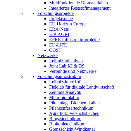
Multifunktionale Biomaterialien
Integriertes Reststoffmanagement
Forschungsprojekte
Projektsuche
EU Horizon Europe
ERA-Nets
EIP-AGRI
EFRE Infrastrukturprojekte
EU-LIFE
COST
Netzwerke
Leibniz Initiativen
Joint Lab KI & DS
Verbünde und Netzwerke
Forschungsinfrastruktur
Leibniz-InnoHof
Fieldlab für digitale Landwirtschaft
Zentrale Analytik
Mikrobiomlabor
Pilotanlage Biochemikalien
Pflanzenfasertechnikum
Agrarholz-Versuchsflächen
Biogastechnikum
Biokohletechnikum
Grenzschicht-Windkanal