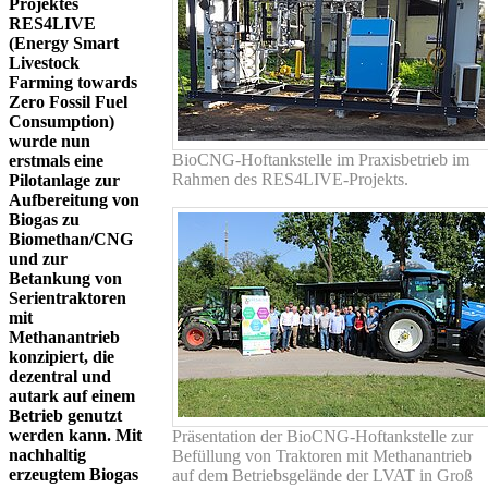
Projektes
RES4LIVE
(Energy Smart
Livestock
Farming towards
Zero Fossil Fuel
Consumption)
wurde nun
BioCNG-Hoftankstelle im Praxisbetrieb im
erstmals eine
Rahmen des RES4LIVE-Projekts.
Pilotanlage zur
Aufbereitung von
Biogas zu
Biomethan/CNG
und zur
Betankung von
Serientraktoren
mit
Methanantrieb
konzipiert, die
dezentral und
autark auf einem
Betrieb genutzt
werden kann. Mit
Präsentation der BioCNG-Hoftankstelle zur
nachhaltig
Befüllung von Traktoren mit Methanantrieb
erzeugtem Biogas
auf dem Betriebsgelände der LVAT in Groß