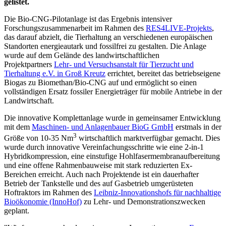
gelistet.
Die Bio-CNG-Pilotanlage ist das Ergebnis intensiver
Forschungszusammenarbeit im Rahmen des
RES4LIVE-Projekts
,
das darauf abzielt, die Tierhaltung an verschiedenen europäischen
Standorten energieautark und fossilfrei zu gestalten. Die Anlage
wurde auf dem Gelände des landwirtschaftlichen
Projektpartners
Lehr- und Versuchsanstalt für Tierzucht und
Tierhaltung e.V. in Groß Kreutz
errichtet, bereitet das betriebseigene
Biogas zu Biomethan/Bio-CNG auf und ermöglicht so einen
vollständigen Ersatz fossiler Energieträger für mobile Antriebe in der
Landwirtschaft.
Die innovative Komplettanlage wurde in gemeinsamer Entwicklung
mit dem
Maschinen- und Anlagenbauer BioG GmbH
erstmals in der
3
Größe von 10-35 Nm
wirtschaftlich marktverfügbar gemacht. Dies
wurde durch innovative Vereinfachungsschritte wie eine 2-in-1
Hybridkompression, eine einstufige Hohlfasermembranaufbereitung
und eine offene Rahmenbauweise mit stark reduzierten Ex-
Bereichen erreicht. Auch nach Projektende ist ein dauerhafter
Betrieb der Tankstelle und des auf Gasbetrieb umgerüsteten
Hoftraktors im Rahmen des
Leibniz-Innovationshofs für nachhaltige
Bioökonomie (InnoHof)
zu Lehr- und Demonstrationszwecken
geplant.