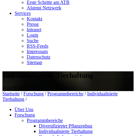
Erste Schritte am ATB
Alumni Netzwerk
Services
Kontakt
Presse
Intranet
Login
Suche
RSS-Feeds
Impressum
Datenschutz
Sitemap
Individualisierte Tierhaltung
Foto: ATB
Startseite
/
Forschung
/
Programmbereiche
/
Individualisierte
Tierhaltung
/
Über Uns
Forschung
Programmbereiche
Diversifizierter Pflanzenbau
Individualisierte Tierhaltung