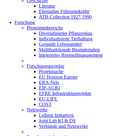
Geschichte
Literatur
Ehemalige Führungskräfte
ATB-Collection 1927-1990
Forschung
Programmbereiche
Diversifizierter Pflanzenbau
Individualisierte Tierhaltung
Gesunde Lebensmittel
Multifunktionale Biomaterialien
Integriertes Reststoffmanagement
Forschungsprojekte
Projektsuche
EU Horizon Europe
ERA-Nets
EIP-AGRI
EFRE Infrastrukturprojekte
EU-LIFE
COST
Netzwerke
Leibniz Initiativen
Joint Lab KI & DS
Verbünde und Netzwerke