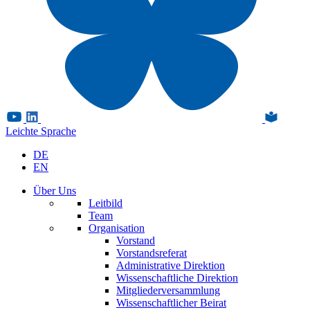
Leichte Sprache
DE
EN
Über Uns
Leitbild
Team
Organisation
Vorstand
Vorstandsreferat
Administrative Direktion
Wissenschaftliche Direktion
Mitgliederversammlung
Wissenschaftlicher Beirat