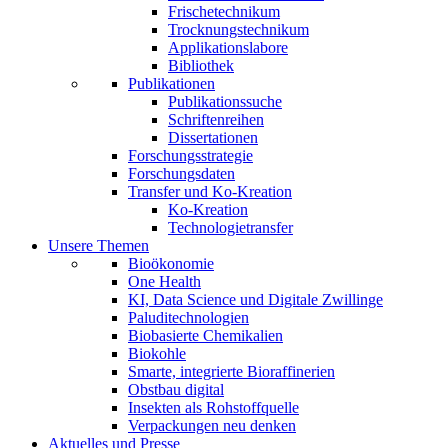
Frischetechnikum
Trocknungstechnikum
Applikationslabore
Bibliothek
Publikationen
Publikationssuche
Schriftenreihen
Dissertationen
Forschungsstrategie
Forschungsdaten
Transfer und Ko-Kreation
Ko-Kreation
Technologietransfer
Unsere Themen
Bioökonomie
One Health
KI, Data Science und Digitale Zwillinge
Paluditechnologien
Biobasierte Chemikalien
Biokohle
Smarte, integrierte Bioraffinerien
Obstbau digital
Insekten als Rohstoffquelle
Verpackungen neu denken
Aktuelles und Presse