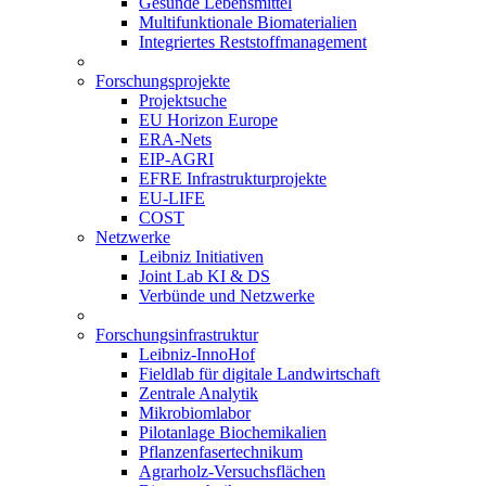
Gesunde Lebensmittel
Multifunktionale Biomaterialien
Integriertes Reststoffmanagement
Forschungsprojekte
Projektsuche
EU Horizon Europe
ERA-Nets
EIP-AGRI
EFRE Infrastrukturprojekte
EU-LIFE
COST
Netzwerke
Leibniz Initiativen
Joint Lab KI & DS
Verbünde und Netzwerke
Forschungsinfrastruktur
Leibniz-InnoHof
Fieldlab für digitale Landwirtschaft
Zentrale Analytik
Mikrobiomlabor
Pilotanlage Biochemikalien
Pflanzenfasertechnikum
Agrarholz-Versuchsflächen