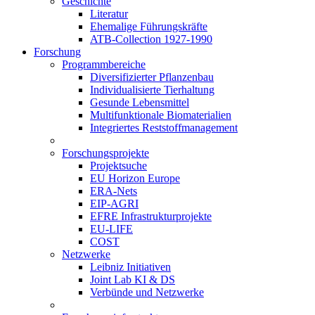
Geschichte
Literatur
Ehemalige Führungskräfte
ATB-Collection 1927-1990
Forschung
Programmbereiche
Diversifizierter Pflanzenbau
Individualisierte Tierhaltung
Gesunde Lebensmittel
Multifunktionale Biomaterialien
Integriertes Reststoffmanagement
Forschungsprojekte
Projektsuche
EU Horizon Europe
ERA-Nets
EIP-AGRI
EFRE Infrastrukturprojekte
EU-LIFE
COST
Netzwerke
Leibniz Initiativen
Joint Lab KI & DS
Verbünde und Netzwerke