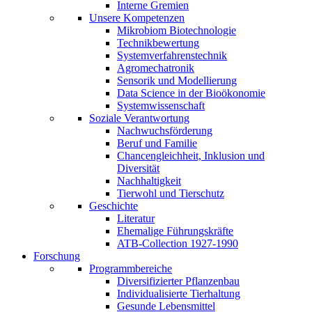
Interne Gremien
Unsere Kompetenzen
Mikrobiom Biotechnologie
Technikbewertung
Systemverfahrenstechnik
Agromechatronik
Sensorik und Modellierung
Data Science in der Bioökonomie
Systemwissenschaft
Soziale Verantwortung
Nachwuchsförderung
Beruf und Familie
Chancengleichheit, Inklusion und
Diversität
Nachhaltigkeit
Tierwohl und Tierschutz
Geschichte
Literatur
Ehemalige Führungskräfte
ATB-Collection 1927-1990
Forschung
Programmbereiche
Diversifizierter Pflanzenbau
Individualisierte Tierhaltung
Gesunde Lebensmittel