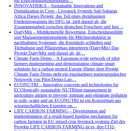
ein Entscheidungshilfemodell…
INNOVAFRIKA – Sustainable Innovations and
Digitalization in Crop - Livestock Systems Sub-Saharan
Africa Dieses Projekt, das Teil eines dreiphasigen
Förderprogramms der DFG ist, zielt darauf ab, die
Zusammenarbeit zwischen deutschen Forschern und Inst…
DairyMix – Multikriterielle Bewertung, Entscheidungshilfe
und Managementinstrumente für Milchproduktion in
nachhaltigen Systemen, die Kreisläufe schließen und
Tierhaltung und Pflanzenbau integrieren (DairyMix) Das
Projekt DairyMix zielt darauf ab, de…
Climate Farm Demo – A European-wide network of pilot
farmers implementing and demonstrating climate smart
solutions for a carbon neutral Europe Hinter dem Projekt
Climate Farm Demo steht ein einzigartiges transeuropäisches
Netzwerk von Pilot-Demo-Lan…
ECONUTRI – Innovative concepts and technologies for
ECOlogically sustainable NUTRIent management in
agriculture aiming to prevent, mitigate and eliminate pollution
in soils, water and air ECONUTRI ist ein Konsortium aus
wissenschaftlichen Experten un…
LIFE CARBON FARMING – Development and
implementation of a result-based funding mechanism for
carbon farming in EU mixed crop livestock systems Ziel des
Projekts LIFE CARBON FARMING ist es, den CO2-