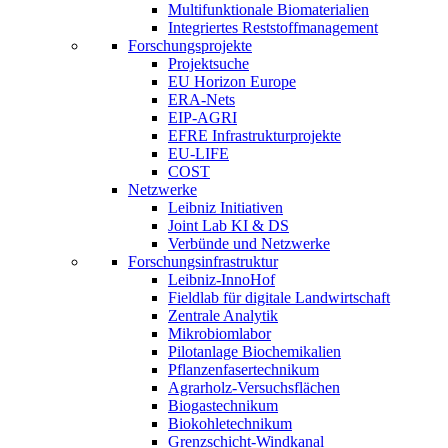
Multifunktionale Biomaterialien
Integriertes Reststoffmanagement
Forschungsprojekte
Projektsuche
EU Horizon Europe
ERA-Nets
EIP-AGRI
EFRE Infrastrukturprojekte
EU-LIFE
COST
Netzwerke
Leibniz Initiativen
Joint Lab KI & DS
Verbünde und Netzwerke
Forschungsinfrastruktur
Leibniz-InnoHof
Fieldlab für digitale Landwirtschaft
Zentrale Analytik
Mikrobiomlabor
Pilotanlage Biochemikalien
Pflanzenfasertechnikum
Agrarholz-Versuchsflächen
Biogastechnikum
Biokohletechnikum
Grenzschicht-Windkanal