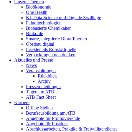
Unsere Themen
Bioökonomie
One Health
KI, Data Science und Digitale Zwillinge
Paluditechnologien
Biobasierte Chemikalien
Biokohle
Smarte, integrierte Bioraffinerien
Obstbau digital
Insekten als Rohstoffquelle
Verpackungen neu denken
Aktuelles und Presse
News
Veranstaltungen
Rückblick
Archiv
Pressemitteilungen
Tagen am ATB
ATB Fact Sheet
Karriere
Offene Stellen
Berufsausbildung am ATB
Angebote für Promovierende
Angebote für Postdocs
Abschlussarbeiten, Praktika & Freiwilligendienst