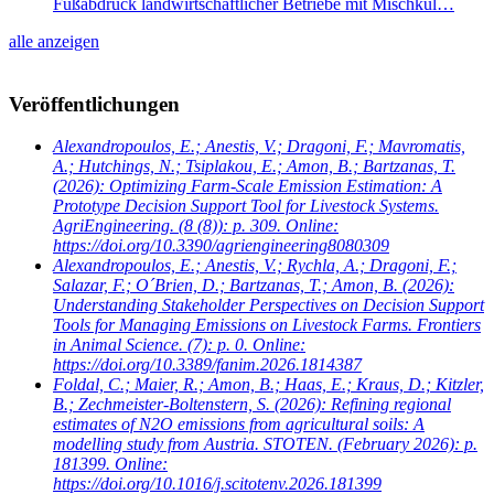
Fußabdruck landwirtschaftlicher Betriebe mit Mischkul…
alle anzeigen
Veröffentlichungen
Alexandropoulos, E.; Anestis, V.; Dragoni, F.; Mavromatis,
A.; Hutchings, N.; Tsiplakou, E.; Amon, B.; Bartzanas, T.
(2026): Optimizing Farm-Scale Emission Estimation: A
Prototype Decision Support Tool for Livestock Systems.
AgriEngineering. (8 (8)): p. 309. Online:
https://doi.org/10.3390/agriengineering8080309
Alexandropoulos, E.; Anestis, V.; Rychla, A.; Dragoni, F.;
Salazar, F.; O´Brien, D.; Bartzanas, T.; Amon, B.
(2026):
Understanding Stakeholder Perspectives on Decision Support
Tools for Managing Emissions on Livestock Farms. Frontiers
in Animal Science. (7): p. 0. Online:
https://doi.org/10.3389/fanim.2026.1814387
Foldal, C.; Maier, R.; Amon, B.; Haas, E.; Kraus, D.; Kitzler,
B.; Zechmeister-Boltenstern, S.
(2026): Refining regional
estimates of N2O emissions from agricultural soils: A
modelling study from Austria. STOTEN. (February 2026): p.
181399. Online:
https://doi.org/10.1016/j.scitotenv.2026.181399