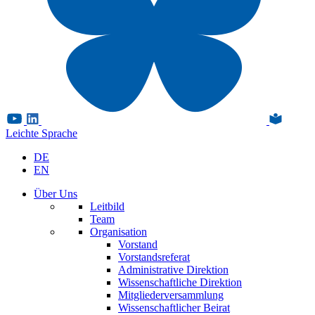
Leichte Sprache
DE
EN
Über Uns
Leitbild
Team
Organisation
Vorstand
Vorstandsreferat
Administrative Direktion
Wissenschaftliche Direktion
Mitgliederversammlung
Wissenschaftlicher Beirat