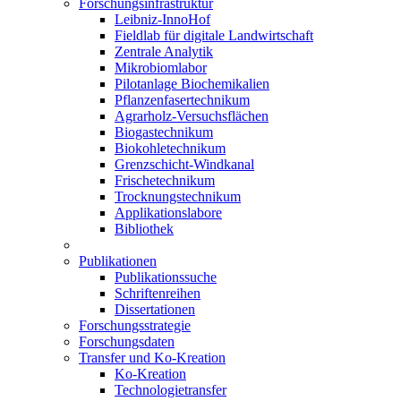
Forschungsinfrastruktur
Leibniz-InnoHof
Fieldlab für digitale Landwirtschaft
Zentrale Analytik
Mikrobiomlabor
Pilotanlage Biochemikalien
Pflanzenfasertechnikum
Agrarholz-Versuchsflächen
Biogastechnikum
Biokohletechnikum
Grenzschicht-Windkanal
Frischetechnikum
Trocknungstechnikum
Applikationslabore
Bibliothek
Publikationen
Publikationssuche
Schriftenreihen
Dissertationen
Forschungsstrategie
Forschungsdaten
Transfer und Ko-Kreation
Ko-Kreation
Technologietransfer