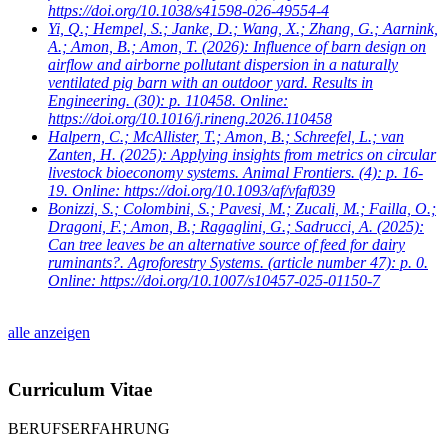
https://doi.org/10.1038/s41598-026-49554-4
Yi, Q.; Hempel, S.; Janke, D.; Wang, X.; Zhang, G.; Aarnink,
A.; Amon, B.; Amon, T.
(2026): Influence of barn design on
airflow and airborne pollutant dispersion in a naturally
ventilated pig barn with an outdoor yard. Results in
Engineering. (30): p. 110458. Online:
https://doi.org/10.1016/j.rineng.2026.110458
Halpern, C.; McAllister, T.; Amon, B.; Schreefel, L.; van
Zanten, H.
(2025): Applying insights from metrics on circular
livestock bioeconomy systems. Animal Frontiers. (4): p. 16-
19. Online: https://doi.org/10.1093/af/vfaf039
Bonizzi, S.; Colombini, S.; Pavesi, M.; Zucali, M.; Failla, O.;
Dragoni, F.; Amon, B.; Ragaglini, G.; Sadrucci, A.
(2025):
Can tree leaves be an alternative source of feed for dairy
ruminants?. Agroforestry Systems. (article number 47): p. 0.
Online: https://doi.org/10.1007/s10457-025-01150-7
alle anzeigen
Curriculum Vitae
BERUFSERFAHRUNG