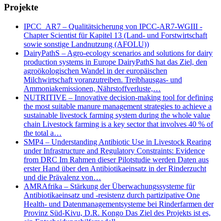
Projekte
IPCC_AR7 – Qualitätsicherung von IPCC-AR7-WGIII -
Chapter Scientist für Kapitel 13 (Land- und Forstwirtschaft
sowie sonstige Landnutzung (AFOLU))
DairyPathS – Agro-ecology scenarios and solutions for dairy
production systems in Europe DairyPathS hat das Ziel, den
agroökologischen Wandel in der europäischen
Milchwirtschaft voranzutreiben. Treibhausgas- und
Ammoniakemissionen, Nährstoffverluste,…
NUTRITIVE – Innovative decision-making tool for defining
the most suitable manure management strategies to achieve a
sustainable livestock farming system during the whole value
chain Livestock farming is a key sector that involves 40 % of
the total a…
SMP4 – Understanding Antibiotic Use in Livestock Rearing
under Infrastructure and Regulatory Constraints: Evidence
from DRC Im Rahmen dieser Pilotstudie werden Daten aus
erster Hand über den Antibiotikaeinsatz in der Rinderzucht
und die Prävalenz von…
AMRAfrika – Stärkung der Überwachungssysteme für
Antibiotikaeinsatz und -resistenz durch partizipative One
Health- und Datenmanagementsysteme bei Rinderfarmen der
Provinz Süd-Kivu, D.R. Kongo Das Ziel des Projekts ist es,