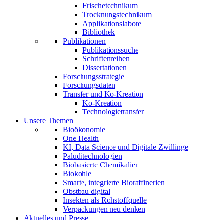
Frischetechnikum
Trocknungstechnikum
Applikationslabore
Bibliothek
Publikationen
Publikationssuche
Schriftenreihen
Dissertationen
Forschungsstrategie
Forschungsdaten
Transfer und Ko-Kreation
Ko-Kreation
Technologietransfer
Unsere Themen
Bioökonomie
One Health
KI, Data Science und Digitale Zwillinge
Paluditechnologien
Biobasierte Chemikalien
Biokohle
Smarte, integrierte Bioraffinerien
Obstbau digital
Insekten als Rohstoffquelle
Verpackungen neu denken
Aktuelles und Presse