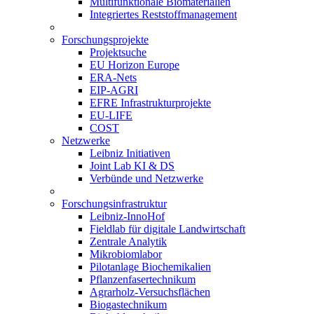
Multifunktionale Biomaterialien
Integriertes Reststoffmanagement
Forschungsprojekte
Projektsuche
EU Horizon Europe
ERA-Nets
EIP-AGRI
EFRE Infrastrukturprojekte
EU-LIFE
COST
Netzwerke
Leibniz Initiativen
Joint Lab KI & DS
Verbünde und Netzwerke
Forschungsinfrastruktur
Leibniz-InnoHof
Fieldlab für digitale Landwirtschaft
Zentrale Analytik
Mikrobiomlabor
Pilotanlage Biochemikalien
Pflanzenfasertechnikum
Agrarholz-Versuchsflächen
Biogastechnikum