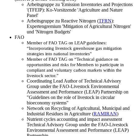
Arbeitsgruppe zu 'Emission Inventories and Projections
'(TFEIP): Ko-Vorsitzende 'Agriculture and Nature
Panel'
Arbeitsgruppe zu Reactive Nitrogen (
TFRN
):
Expertengremium 'Mitigation of Agricultural Nitrogen'
und 'Nitrogen Budgets'
FAO
Member
of FAO TAG on LEAP guidelines:
“Incorporating livestock greenhouse gas
mitigation
strategies into national inventories"
Member of FAO TAG on “Technical guidance on
opportunities and risks for Members to participate in
compliant and voluntary carbon markets within the
livestock sector.”
Coordinating Lead Author of Technical Advisory
Group under the FAO-Livestock Environmental
Assessment and Performance (LEAP) Partnership on
"Guidelines on the role of livestock in circular
bioeconomy systems"
Network on Recycling of Agricultural, Municipal and
Industrial Residues in Agriculture (
RAMIRAN
)
Nutrient cycles accounting and impact assessment
Technical Advisory Group under the FAO-Livestock
Environmental Assessment and Performance (LEAP)
Partnership