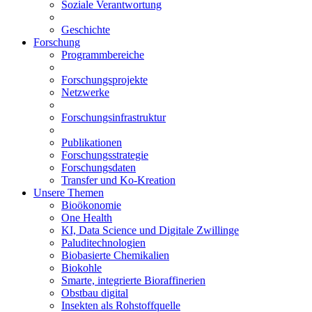
Soziale Verantwortung
Geschichte
Forschung
Programmbereiche
Forschungsprojekte
Netzwerke
Forschungsinfrastruktur
Publikationen
Forschungsstrategie
Forschungsdaten
Transfer und Ko-Kreation
Unsere Themen
Bioökonomie
One Health
KI, Data Science und Digitale Zwillinge
Paluditechnologien
Biobasierte Chemikalien
Biokohle
Smarte, integrierte Bioraffinerien
Obstbau digital
Insekten als Rohstoffquelle