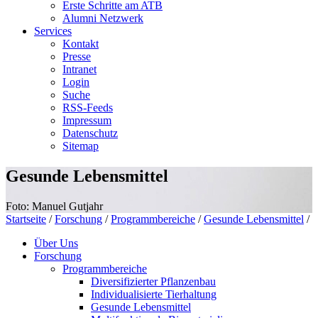
Erste Schritte am ATB
Alumni Netzwerk
Services
Kontakt
Presse
Intranet
Login
Suche
RSS-Feeds
Impressum
Datenschutz
Sitemap
Gesunde Lebensmittel
Foto: Manuel Gutjahr
Startseite
/
Forschung
/
Programmbereiche
/
Gesunde Lebensmittel
/
Über Uns
Forschung
Programmbereiche
Diversifizierter Pflanzenbau
Individualisierte Tierhaltung
Gesunde Lebensmittel