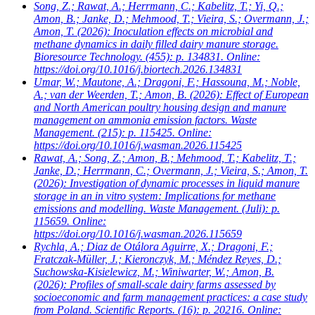
Song, Z.; Rawat, A.; Herrmann, C.; Kabelitz, T.; Yi, Q.;
Amon, B.; Janke, D.; Mehmood, T.; Vieira, S.; Overmann, J.;
Amon, T.
(2026): Inoculation effects on microbial and
methane dynamics in daily filled dairy manure storage.
Bioresource Technology. (455): p. 134831. Online:
https://doi.org/10.1016/j.biortech.2026.134831
Umar, W.; Mautone, A.; Dragoni, F.; Hassouna, M.; Noble,
A.; van der Weerden, T.; Amon, B.
(2026): Effect of European
and North American poultry housing design and manure
management on ammonia emission factors. Waste
Management. (215): p. 115425. Online:
https://doi.org/10.1016/j.wasman.2026.115425
Rawat, A.; Song, Z.; Amon, B.; Mehmood, T.; Kabelitz, T.;
Janke, D.; Herrmann, C.; Overmann, J.; Vieira, S.; Amon, T.
(2026): Investigation of dynamic processes in liquid manure
storage in an in vitro system: Implications for methane
emissions and modelling. Waste Management. (Juli): p.
115659. Online:
https://doi.org/10.1016/j.wasman.2026.115659
Rychla, A.; Diaz de Otálora Aguirre, X.; Dragoni, F.;
Fratczak-Müller, J.; Kieronczyk, M.; Méndez Reyes, D.;
Suchowska-Kisielewicz, M.; Winiwarter, W.; Amon, B.
(2026): Profiles of small-scale dairy farms assessed by
socioeconomic and farm management practices: a case study
from Poland. Scientific Reports. (16): p. 20216. Online: