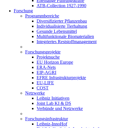
Ehemalige Führungskräfte
ATB-Collection 1927-1990
Forschung
Programmbereiche
Diversifizierter Pflanzenbau
Individualisierte Tierhaltung
Gesunde Lebensmittel
Multifunktionale Biomaterialien
Integriertes Reststoffmanagement
Forschungsprojekte
Projektsuche
EU Horizon Europe
ERA-Nets
EIP-AGRI
EFRE Infrastrukturprojekte
EU-LIFE
COST
Netzwerke
Leibniz Initiativen
Joint Lab KI & DS
Verbünde und Netzwerke
Forschungsinfrastruktur
Leibniz-InnoHof