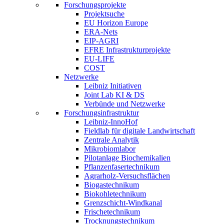
Forschungsprojekte
Projektsuche
EU Horizon Europe
ERA-Nets
EIP-AGRI
EFRE Infrastrukturprojekte
EU-LIFE
COST
Netzwerke
Leibniz Initiativen
Joint Lab KI & DS
Verbünde und Netzwerke
Forschungsinfrastruktur
Leibniz-InnoHof
Fieldlab für digitale Landwirtschaft
Zentrale Analytik
Mikrobiomlabor
Pilotanlage Biochemikalien
Pflanzenfasertechnikum
Agrarholz-Versuchsflächen
Biogastechnikum
Biokohletechnikum
Grenzschicht-Windkanal
Frischetechnikum
Trocknungstechnikum