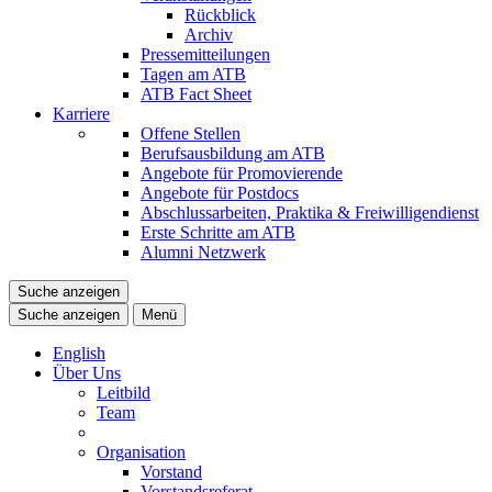
Rückblick
Archiv
Pressemitteilungen
Tagen am ATB
ATB Fact Sheet
Karriere
Offene Stellen
Berufsausbildung am ATB
Angebote für Promovierende
Angebote für Postdocs
Abschlussarbeiten, Praktika & Freiwilligendienst
Erste Schritte am ATB
Alumni Netzwerk
Suche anzeigen
Suche anzeigen
Menü
English
Über Uns
Leitbild
Team
Organisation
Vorstand
Vorstandsreferat