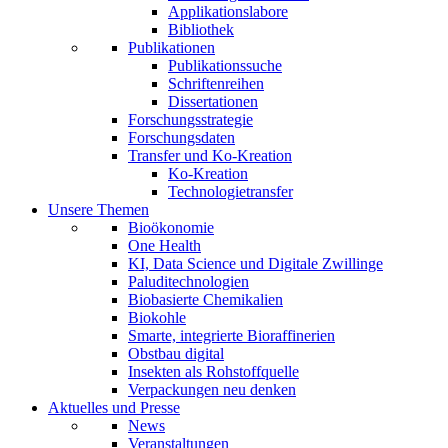
Applikationslabore
Bibliothek
Publikationen
Publikationssuche
Schriftenreihen
Dissertationen
Forschungsstrategie
Forschungsdaten
Transfer und Ko-Kreation
Ko-Kreation
Technologietransfer
Unsere Themen
Bioökonomie
One Health
KI, Data Science und Digitale Zwillinge
Paluditechnologien
Biobasierte Chemikalien
Biokohle
Smarte, integrierte Bioraffinerien
Obstbau digital
Insekten als Rohstoffquelle
Verpackungen neu denken
Aktuelles und Presse
News
Veranstaltungen