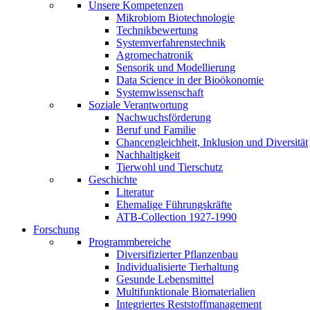
Unsere Kompetenzen
Mikrobiom Biotechnologie
Technikbewertung
Systemverfahrenstechnik
Agromechatronik
Sensorik und Modellierung
Data Science in der Bioökonomie
Systemwissenschaft
Soziale Verantwortung
Nachwuchsförderung
Beruf und Familie
Chancengleichheit, Inklusion und Diversität
Nachhaltigkeit
Tierwohl und Tierschutz
Geschichte
Literatur
Ehemalige Führungskräfte
ATB-Collection 1927-1990
Forschung
Programmbereiche
Diversifizierter Pflanzenbau
Individualisierte Tierhaltung
Gesunde Lebensmittel
Multifunktionale Biomaterialien
Integriertes Reststoffmanagement