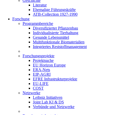
Geschichte
Literatur
Ehemalige Führungskräfte
ATB-Collection 1927-1990
Forschung
Programmbereiche
Diversifizierter Pflanzenbau
Individualisierte Tierhaltung
Gesunde Lebensmittel
Multifunktionale Biomaterialien
Integriertes Reststoffmanagement
Forschungsprojekte
Projektsuche
EU Horizon Europe
ERA-Nets
EIP-AGRI
EFRE Infrastrukturprojekte
EU-LIFE
COST
Netzwerke
Leibniz Initiativen
Joint Lab KI & DS
Verbünde und Netzwerke