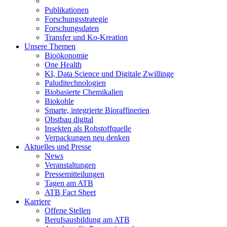
Publikationen
Forschungsstrategie
Forschungsdaten
Transfer und Ko-Kreation
Unsere Themen
Bioökonomie
One Health
KI, Data Science und Digitale Zwillinge
Paluditechnologien
Biobasierte Chemikalien
Biokohle
Smarte, integrierte Bioraffinerien
Obstbau digital
Insekten als Rohstoffquelle
Verpackungen neu denken
Aktuelles und Presse
News
Veranstaltungen
Pressemitteilungen
Tagen am ATB
ATB Fact Sheet
Karriere
Offene Stellen
Berufsausbildung am ATB