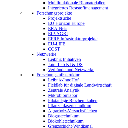
Multifunktionale Biomaterialien
Integriertes Reststoffmanagement
Forschungsprojekte
Projektsuche
EU Horizon Europe
ERA-Nets
EIP-AGRI
EFRE Infrastrukturprojekte
EU-LIFE
COST
Netzwerke
Leibniz Initiativen
Joint Lab KI & DS
Verbünde und Netzwerke
Forschungsinfrastruktur
Leibniz-InnoHof
Fieldlab für digitale Landwirtschaft
Zentrale Analytik
Mikrobiomlabor
Pilotanlage Biochemikalien
Pflanzenfasertechnikum
Agrarholz-Versuchsflächen
Biogastechnikum
Biokohletechnikum
Grenzschicht-Windkanal