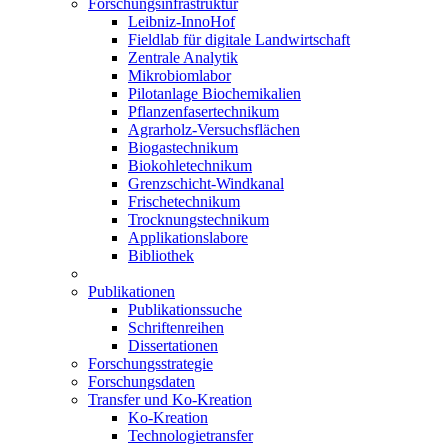
Forschungsinfrastruktur
Leibniz-InnoHof
Fieldlab für digitale Landwirtschaft
Zentrale Analytik
Mikrobiomlabor
Pilotanlage Biochemikalien
Pflanzenfasertechnikum
Agrarholz-Versuchsflächen
Biogastechnikum
Biokohletechnikum
Grenzschicht-Windkanal
Frischetechnikum
Trocknungstechnikum
Applikationslabore
Bibliothek
Publikationen
Publikationssuche
Schriftenreihen
Dissertationen
Forschungsstrategie
Forschungsdaten
Transfer und Ko-Kreation
Ko-Kreation
Technologietransfer