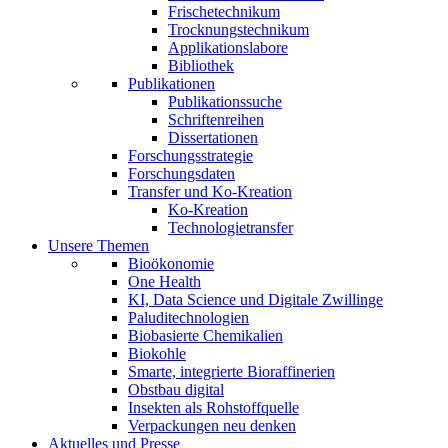
Frischetechnikum
Trocknungstechnikum
Applikationslabore
Bibliothek
Publikationen
Publikationssuche
Schriftenreihen
Dissertationen
Forschungsstrategie
Forschungsdaten
Transfer und Ko-Kreation
Ko-Kreation
Technologietransfer
Unsere Themen
Bioökonomie
One Health
KI, Data Science und Digitale Zwillinge
Paluditechnologien
Biobasierte Chemikalien
Biokohle
Smarte, integrierte Bioraffinerien
Obstbau digital
Insekten als Rohstoffquelle
Verpackungen neu denken
Aktuelles und Presse