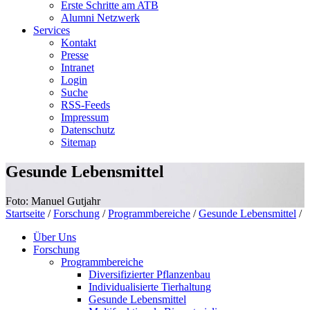
Erste Schritte am ATB
Alumni Netzwerk
Services
Kontakt
Presse
Intranet
Login
Suche
RSS-Feeds
Impressum
Datenschutz
Sitemap
Gesunde Lebensmittel
Foto: Manuel Gutjahr
Startseite
/
Forschung
/
Programmbereiche
/
Gesunde Lebensmittel
/
Über Uns
Forschung
Programmbereiche
Diversifizierter Pflanzenbau
Individualisierte Tierhaltung
Gesunde Lebensmittel