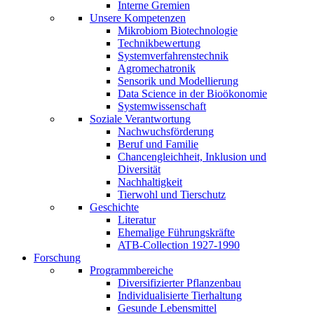
Interne Gremien
Unsere Kompetenzen
Mikrobiom Biotechnologie
Technikbewertung
Systemverfahrenstechnik
Agromechatronik
Sensorik und Modellierung
Data Science in der Bioökonomie
Systemwissenschaft
Soziale Verantwortung
Nachwuchsförderung
Beruf und Familie
Chancengleichheit, Inklusion und
Diversität
Nachhaltigkeit
Tierwohl und Tierschutz
Geschichte
Literatur
Ehemalige Führungskräfte
ATB-Collection 1927-1990
Forschung
Programmbereiche
Diversifizierter Pflanzenbau
Individualisierte Tierhaltung
Gesunde Lebensmittel