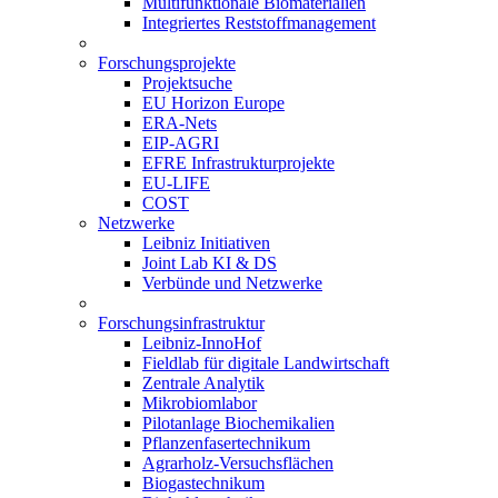
Multifunktionale Biomaterialien
Integriertes Reststoffmanagement
Forschungsprojekte
Projektsuche
EU Horizon Europe
ERA-Nets
EIP-AGRI
EFRE Infrastrukturprojekte
EU-LIFE
COST
Netzwerke
Leibniz Initiativen
Joint Lab KI & DS
Verbünde und Netzwerke
Forschungsinfrastruktur
Leibniz-InnoHof
Fieldlab für digitale Landwirtschaft
Zentrale Analytik
Mikrobiomlabor
Pilotanlage Biochemikalien
Pflanzenfasertechnikum
Agrarholz-Versuchsflächen
Biogastechnikum