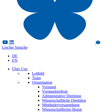
Leichte Sprache
DE
EN
Über Uns
Leitbild
Team
Organisation
Vorstand
Vorstandsreferat
Administrative Direktion
Wissenschaftliche Direktion
Mitgliederversammlung
Wissenschaftlicher Beirat