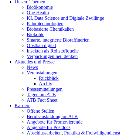
Unsere Themen
Bioökonomie
One Health
KI, Data Science und Digitale Zwillinge
Paluditechnologien
Biobasierte Chemikalien
Biokohle
Smarte, integrierte Bioraffinerien
Obstbau digital
Insekten als Rohstoffquelle
Verpackungen neu denken
Aktuelles und Presse
News
Veranstaltungen
Rückblick
Archiv
Pressemitteilungen
Tagen am ATB
ATB Fact Sheet
Karriere
Offene Stellen
Berufsausbildung am ATB
Angebote für Promovierende
Angebote für Postdocs
Abschlussarbeiten, Praktika & Freiwilligendienst