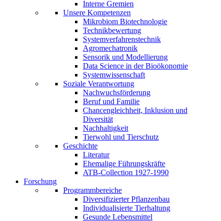
Interne Gremien
Unsere Kompetenzen
Mikrobiom Biotechnologie
Technikbewertung
Systemverfahrenstechnik
Agromechatronik
Sensorik und Modellierung
Data Science in der Bioökonomie
Systemwissenschaft
Soziale Verantwortung
Nachwuchsförderung
Beruf und Familie
Chancengleichheit, Inklusion und
Diversität
Nachhaltigkeit
Tierwohl und Tierschutz
Geschichte
Literatur
Ehemalige Führungskräfte
ATB-Collection 1927-1990
Forschung
Programmbereiche
Diversifizierter Pflanzenbau
Individualisierte Tierhaltung
Gesunde Lebensmittel