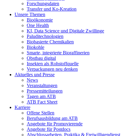
Forschungsdaten
Transfer und Ko-Kreation
Unsere Themen
Bioökonomie
One Health
KI, Data Science und Digitale Zwillinge
Paluditechnologien
Biobasierte Chemikalien
Biokohle
Smarte, integrierte Bioraffinerien
Obstbau digital
Insekten als Rohstoffquelle
Verpackungen neu denken
Aktuelles und Presse
News
Veranstaltungen
Pressemitteilungen
Tagen am ATB
ATB Fact Sheet
Karriere
Offene Stellen
Berufsausbildung am ATB
Angebote für Promovierende
Angebote für Postdocs
Abschlussarbeiten, Praktika & Freiwilligendienst