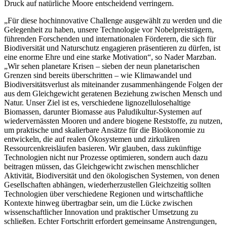
Druck auf natürliche Moore entscheidend verringern.
„Für diese hochinnovative Challenge ausgewählt zu werden und die
Gelegenheit zu haben, unsere Technologie vor Nobelpreisträgern,
führenden Forschenden und internationalen Förderern, die sich für
Biodiversität und Naturschutz engagieren präsentieren zu dürfen, ist
eine enorme Ehre und eine starke Motivation“, so Nader Marzban.
„Wir sehen planetare Krisen – sieben der neun planetarischen
Grenzen sind bereits überschritten – wie Klimawandel und
Biodiversitätsverlust als miteinander zusammenhängende Folgen der
aus dem Gleichgewicht geratenen Beziehung zwischen Mensch und
Natur. Unser Ziel ist es, verschiedene lignozellulosehaltige
Biomassen, darunter Biomasse aus Paludikultur-Systemen auf
wiedervernässten Mooren und andere biogene Reststoffe, zu nutzen,
um praktische und skalierbare Ansätze für die Bioökonomie zu
entwickeln, die auf realen Ökosystemen und zirkulären
Ressourcenkreisläufen basieren. Wir glauben, dass zukünftige
Technologien nicht nur Prozesse optimieren, sondern auch dazu
beitragen müssen, das Gleichgewicht zwischen menschlicher
Aktivität, Biodiversität und den ökologischen Systemen, von denen
Gesellschaften abhängen, wiederherzustellen Gleichzeitig sollten
Technologien über verschiedene Regionen und wirtschaftliche
Kontexte hinweg übertragbar sein, um die Lücke zwischen
wissenschaftlicher Innovation und praktischer Umsetzung zu
schließen. Echter Fortschritt erfordert gemeinsame Anstrengungen,