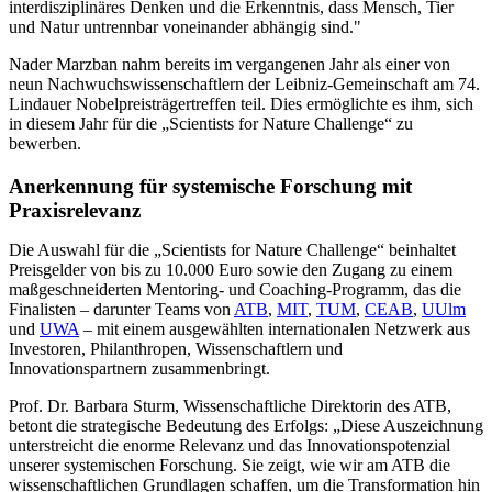
interdisziplinäres Denken und die Erkenntnis, dass Mensch, Tier
und Natur untrennbar voneinander abhängig sind."
Nader Marzban nahm bereits im vergangenen Jahr als einer von
neun Nachwuchswissenschaftlern der Leibniz-Gemeinschaft am 74.
Lindauer Nobelpreisträgertreffen teil. Dies ermöglichte es ihm, sich
in diesem Jahr für die „Scientists for Nature Challenge“ zu
bewerben.
Anerkennung für systemische Forschung mit
Praxisrelevanz
Die Auswahl für die „Scientists for Nature Challenge“ beinhaltet
Preisgelder von bis zu 10.000 Euro sowie den Zugang zu einem
maßgeschneiderten Mentoring- und Coaching-Programm, das die
Finalisten – darunter Teams von
ATB
,
MIT
,
TUM
,
CEAB
,
UUlm
und
UWA
– mit einem ausgewählten internationalen Netzwerk aus
Investoren, Philanthropen, Wissenschaftlern und
Innovationspartnern zusammenbringt.
Prof. Dr. Barbara Sturm, Wissenschaftliche Direktorin des ATB,
betont die strategische Bedeutung des Erfolgs: „Diese Auszeichnung
unterstreicht die enorme Relevanz und das Innovationspotenzial
unserer systemischen Forschung. Sie zeigt, wie wir am ATB die
wissenschaftlichen Grundlagen schaffen, um die Transformation hin