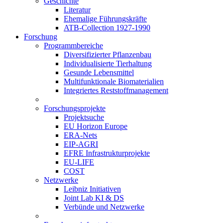
Geschichte
Literatur
Ehemalige Führungskräfte
ATB-Collection 1927-1990
Forschung
Programmbereiche
Diversifizierter Pflanzenbau
Individualisierte Tierhaltung
Gesunde Lebensmittel
Multifunktionale Biomaterialien
Integriertes Reststoffmanagement
Forschungsprojekte
Projektsuche
EU Horizon Europe
ERA-Nets
EIP-AGRI
EFRE Infrastrukturprojekte
EU-LIFE
COST
Netzwerke
Leibniz Initiativen
Joint Lab KI & DS
Verbünde und Netzwerke