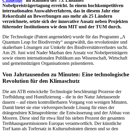
Challenge
“ im Rahmen der 75. Lindauer
Nobelpreisträgertagung erreicht. In einem hochkompetitiven
internationalen Auswahlverfahren, das in diesem Jahr eine
Rekordzahl an Bewerbungen aus mehr als 25 Ländern
verzeichnete, setzte sich der innovative Ansatz neben Projekten
führender Institutionen wie dem MIT und der TUM durch.
Die Technologie (Patent angemeldet) wurde für das Programm „A
Quantum Leap for Biodiversity“ ausgewählt, das revolutionäre und
skalierbare Lösungen zur Umkehr des Biodiversitätsverlustes sucht.
Am 29. Juni wird Nader Mazban den Ansatz vor Nobelpreisträgern
sowie einem internationalen Publikum aus Wissenschaft, Wirtschaft
und gemeinnützigen Organisationen präsentieren.
Von Jahrtausenden zu Minuten: Eine technologische
Revolution für den Klimaschutz
Die am ATB entwickelte Technologie beschleunigt Prozesse der
Torfbildung und Humifizierung – die in der Natur Jahrtausende
dauern – auf einen kontrollierbaren Vorgang von wenigen Minuten.
Damit bietet sie eine vielversprechende Lösung für eines der
drängendsten Klimaprobleme: die Entwässerung und der Abbau von
Mooren. Diese sind für etwa fünf bis sieben Prozent der gesamten
Treibhausgasemissionen Europas verantwortlich. Der künstliche
Torf kann als Torfersatz in Kultursubstraten dienen und so den