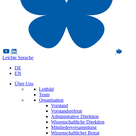
Leichte Sprache
DE
EN
Über Uns
Leitbild
Team
Organisation
Vorstand
Vorstandsreferat
Administrative Direktion
Wissenschaftliche Direktion
Mitgliederversammlung
Wissenschaftlicher Beirat