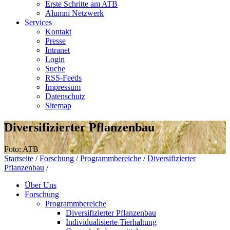
Erste Schritte am ATB
Alumni Netzwerk
Services
Kontakt
Presse
Intranet
Login
Suche
RSS-Feeds
Impressum
Datenschutz
Sitemap
Diversifizierter Pflanzenbau
Foto: ATB
Startseite
/
Forschung
/
Programmbereiche
/
Diversifizierter
Pflanzenbau
/
Über Uns
Forschung
Programmbereiche
Diversifizierter Pflanzenbau
Individualisierte Tierhaltung