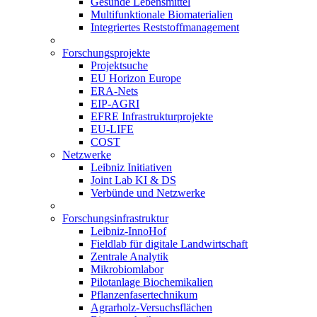
Gesunde Lebensmittel
Multifunktionale Biomaterialien
Integriertes Reststoffmanagement
Forschungsprojekte
Projektsuche
EU Horizon Europe
ERA-Nets
EIP-AGRI
EFRE Infrastrukturprojekte
EU-LIFE
COST
Netzwerke
Leibniz Initiativen
Joint Lab KI & DS
Verbünde und Netzwerke
Forschungsinfrastruktur
Leibniz-InnoHof
Fieldlab für digitale Landwirtschaft
Zentrale Analytik
Mikrobiomlabor
Pilotanlage Biochemikalien
Pflanzenfasertechnikum
Agrarholz-Versuchsflächen