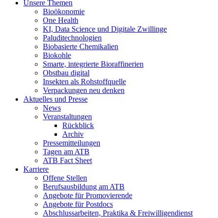
Unsere Themen
Bioökonomie
One Health
KI, Data Science und Digitale Zwillinge
Paluditechnologien
Biobasierte Chemikalien
Biokohle
Smarte, integrierte Bioraffinerien
Obstbau digital
Insekten als Rohstoffquelle
Verpackungen neu denken
Aktuelles und Presse
News
Veranstaltungen
Rückblick
Archiv
Pressemitteilungen
Tagen am ATB
ATB Fact Sheet
Karriere
Offene Stellen
Berufsausbildung am ATB
Angebote für Promovierende
Angebote für Postdocs
Abschlussarbeiten, Praktika & Freiwilligendienst