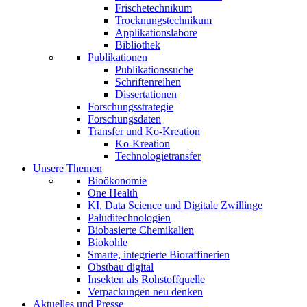
Frischetechnikum
Trocknungstechnikum
Applikationslabore
Bibliothek
Publikationen
Publikationssuche
Schriftenreihen
Dissertationen
Forschungsstrategie
Forschungsdaten
Transfer und Ko-Kreation
Ko-Kreation
Technologietransfer
Unsere Themen
Bioökonomie
One Health
KI, Data Science und Digitale Zwillinge
Paluditechnologien
Biobasierte Chemikalien
Biokohle
Smarte, integrierte Bioraffinerien
Obstbau digital
Insekten als Rohstoffquelle
Verpackungen neu denken
Aktuelles und Presse