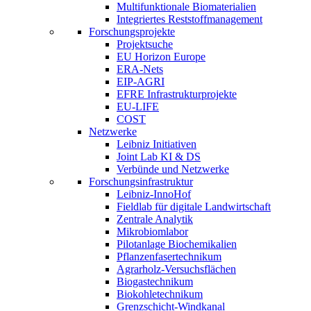
Multifunktionale Biomaterialien
Integriertes Reststoffmanagement
Forschungsprojekte
Projektsuche
EU Horizon Europe
ERA-Nets
EIP-AGRI
EFRE Infrastrukturprojekte
EU-LIFE
COST
Netzwerke
Leibniz Initiativen
Joint Lab KI & DS
Verbünde und Netzwerke
Forschungsinfrastruktur
Leibniz-InnoHof
Fieldlab für digitale Landwirtschaft
Zentrale Analytik
Mikrobiomlabor
Pilotanlage Biochemikalien
Pflanzenfasertechnikum
Agrarholz-Versuchsflächen
Biogastechnikum
Biokohletechnikum
Grenzschicht-Windkanal