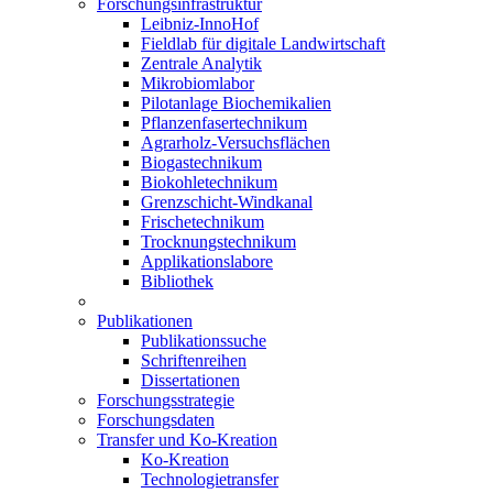
Forschungsinfrastruktur
Leibniz-InnoHof
Fieldlab für digitale Landwirtschaft
Zentrale Analytik
Mikrobiomlabor
Pilotanlage Biochemikalien
Pflanzenfasertechnikum
Agrarholz-Versuchsflächen
Biogastechnikum
Biokohletechnikum
Grenzschicht-Windkanal
Frischetechnikum
Trocknungstechnikum
Applikationslabore
Bibliothek
Publikationen
Publikationssuche
Schriftenreihen
Dissertationen
Forschungsstrategie
Forschungsdaten
Transfer und Ko-Kreation
Ko-Kreation
Technologietransfer