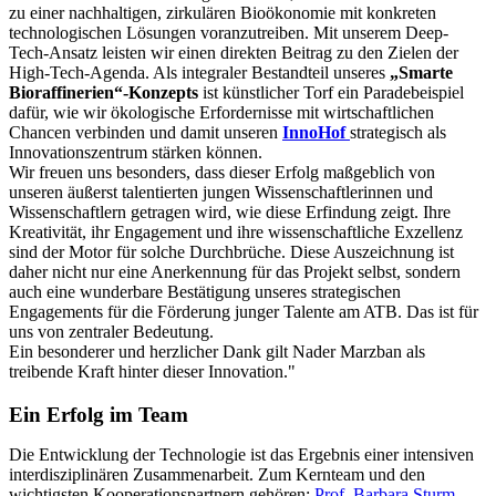
zu einer nachhaltigen, zirkulären Bioökonomie mit konkreten
technologischen Lösungen voranzutreiben. Mit unserem Deep-
Tech-Ansatz leisten wir einen direkten Beitrag zu den Zielen der
High-Tech-Agenda. Als integraler Bestandteil unseres
„Smarte
Bioraffinerien“-Konzepts
ist künstlicher Torf ein Paradebeispiel
dafür, wie wir ökologische Erfordernisse mit wirtschaftlichen
Chancen verbinden und damit unseren
InnoHof
strategisch als
Innovationszentrum stärken können.
Wir freuen uns besonders, dass dieser Erfolg maßgeblich von
unseren äußerst talentierten jungen Wissenschaftlerinnen und
Wissenschaftlern
getragen wird, wie diese Erfindung zeigt. Ihre
Kreativität, ihr Engagement und ihre wissenschaftliche Exzellenz
sind der Motor für solche Durchbrüche. Diese Auszeichnung ist
daher nicht nur eine Anerkennung für das Projekt selbst, sondern
auch eine wunderbare Bestätigung unseres strategischen
Engagements für die Förderung junger Talente am ATB. Das ist für
uns von zentraler Bedeutung.
Ein besonderer und herzlicher Dank gilt Nader Marzban als
treibende Kraft hinter dieser Innovation."
Ein Erfolg im Team
Die Entwicklung der Technologie ist das Ergebnis einer intensiven
interdisziplinären Zusammenarbeit. Zum Kernteam und den
wichtigsten Kooperationspartnern gehören:
Prof. Barbara Sturm