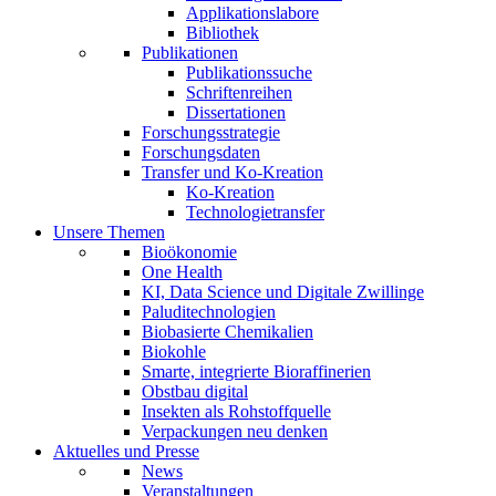
Applikationslabore
Bibliothek
Publikationen
Publikationssuche
Schriftenreihen
Dissertationen
Forschungsstrategie
Forschungsdaten
Transfer und Ko-Kreation
Ko-Kreation
Technologietransfer
Unsere Themen
Bioökonomie
One Health
KI, Data Science und Digitale Zwillinge
Paluditechnologien
Biobasierte Chemikalien
Biokohle
Smarte, integrierte Bioraffinerien
Obstbau digital
Insekten als Rohstoffquelle
Verpackungen neu denken
Aktuelles und Presse
News
Veranstaltungen