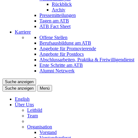
Rückblick
Archiv
Pressemitteilungen
Tagen am ATB
ATB Fact Sheet
Karriere
Offene Stellen
Berufsausbildung am ATB
Angebote für Promovierende
Angebote für Postdocs
Abschlussarbeiten, Praktika & Freiwilligendienst
Erste Schritte am ATB
Alumni Netzwerk
Suche anzeigen
Suche anzeigen
Menü
English
Über Uns
Leitbild
Team
Organisation
Vorstand
Vorstandsreferat