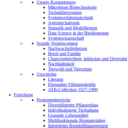
Unsere Kompetenzen
Mikrobiom Biotechnologie
Technikbewertung
Systemverfahrenstechnik
Agromechatronik
Sensorik und Modellierung
Data Science in der Bioökonomie
Systemwissenschaft
Soziale Verantwortung
Nachwuchsförderung
Beruf und Familie
Chancengleichheit, Inklusion und Diversität
Nachhaltigkeit
Tierwohl und Tierschutz
Geschichte
Literatur
Ehemalige Führungskräfte
ATB-Collection 1927-1990
Forschung
Programmbereiche
Diversifizierter Pflanzenbau
Individualisierte Tierhaltung
Gesunde Lebensmittel
Multifunktionale Biomaterialien
Integriertes Reststoffmanagement