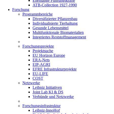
Ehemalige Führungskräfte
ATB-Collection 1927-1990
Forschung
Programmbereiche
Diversifizierter Pflanzenbau
Individualisierte Tierhaltung
Gesunde Lebensmittel
Multifunktionale Biomaterialien
Integriertes Reststoffmanagement
Forschungsprojekte
Projektsuche
EU Horizon Europe
ERA-Nets
EIP-AGRI
EFRE Infrastrukturprojekte
EU-LIFE
COST
Netzwerke
Leibniz Initiativen
Joint Lab KI & DS
Verbünde und Netzwerke
Forschungsinfrastruktur
Leibniz-InnoHof