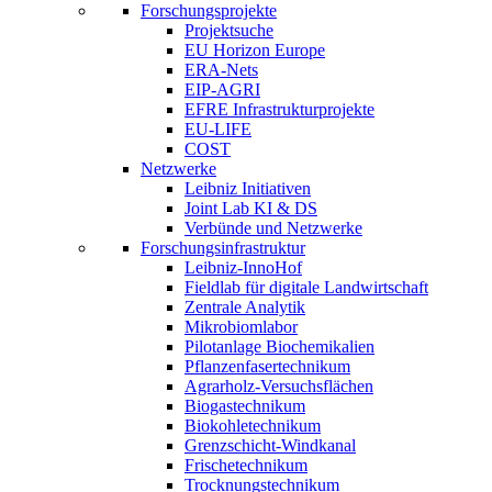
Forschungsprojekte
Projektsuche
EU Horizon Europe
ERA-Nets
EIP-AGRI
EFRE Infrastrukturprojekte
EU-LIFE
COST
Netzwerke
Leibniz Initiativen
Joint Lab KI & DS
Verbünde und Netzwerke
Forschungsinfrastruktur
Leibniz-InnoHof
Fieldlab für digitale Landwirtschaft
Zentrale Analytik
Mikrobiomlabor
Pilotanlage Biochemikalien
Pflanzenfasertechnikum
Agrarholz-Versuchsflächen
Biogastechnikum
Biokohletechnikum
Grenzschicht-Windkanal
Frischetechnikum
Trocknungstechnikum