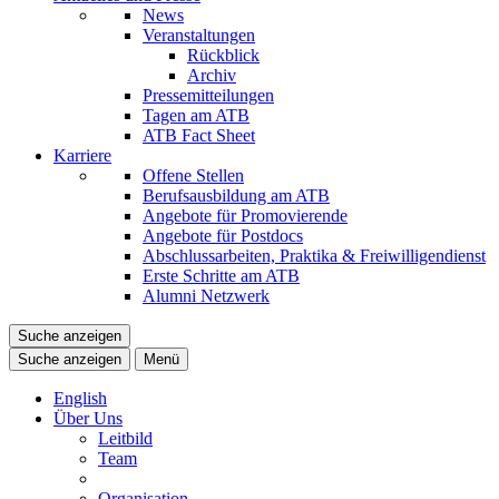
News
Veranstaltungen
Rückblick
Archiv
Pressemitteilungen
Tagen am ATB
ATB Fact Sheet
Karriere
Offene Stellen
Berufsausbildung am ATB
Angebote für Promovierende
Angebote für Postdocs
Abschlussarbeiten, Praktika & Freiwilligendienst
Erste Schritte am ATB
Alumni Netzwerk
Suche anzeigen
Suche anzeigen
Menü
English
Über Uns
Leitbild
Team
Organisation