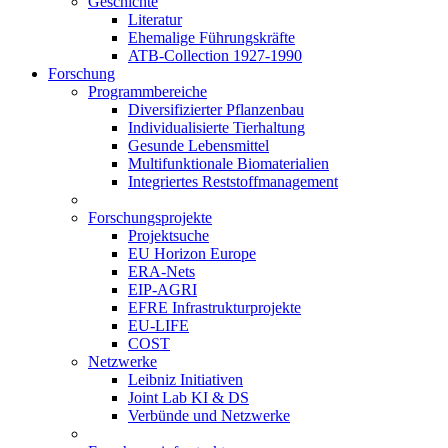
Geschichte
Literatur
Ehemalige Führungskräfte
ATB-Collection 1927-1990
Forschung
Programmbereiche
Diversifizierter Pflanzenbau
Individualisierte Tierhaltung
Gesunde Lebensmittel
Multifunktionale Biomaterialien
Integriertes Reststoffmanagement
Forschungsprojekte
Projektsuche
EU Horizon Europe
ERA-Nets
EIP-AGRI
EFRE Infrastrukturprojekte
EU-LIFE
COST
Netzwerke
Leibniz Initiativen
Joint Lab KI & DS
Verbünde und Netzwerke