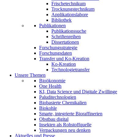
Frischetechnikum
Trocknungstechnikum
Applikationslabore
Bibliothek
Publikationen
Publikationssuche
Schriftenreihen
Dissertationen
Forschungsstrategie
Forschungsdaten
Transfer und Ko-Kreation
Ko-Kreation
Technologietransfer
Unsere Themen
Bioökonomie
One Health
KI, Data Science und Digitale Zwillinge
Paluditechnologien
Biobasierte Chemikalien
Biokohle
Smarte, integrierte Bioraffinerien
Obstbau digital
Insekten als Rohstoffquelle
Verpackungen neu denken
Aktuelles und Presse