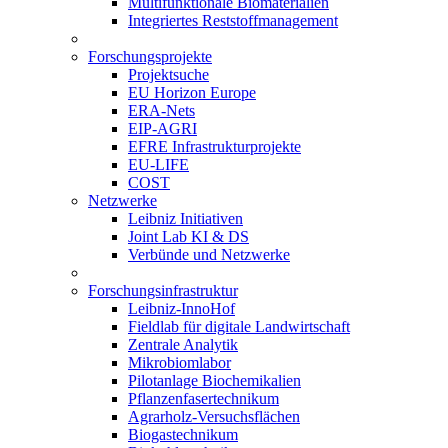
Multifunktionale Biomaterialien
Integriertes Reststoffmanagement
Forschungsprojekte
Projektsuche
EU Horizon Europe
ERA-Nets
EIP-AGRI
EFRE Infrastrukturprojekte
EU-LIFE
COST
Netzwerke
Leibniz Initiativen
Joint Lab KI & DS
Verbünde und Netzwerke
Forschungsinfrastruktur
Leibniz-InnoHof
Fieldlab für digitale Landwirtschaft
Zentrale Analytik
Mikrobiomlabor
Pilotanlage Biochemikalien
Pflanzenfasertechnikum
Agrarholz-Versuchsflächen
Biogastechnikum