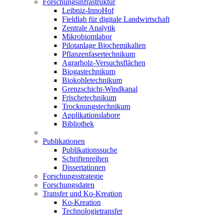
Forschungsinfrastruktur
Leibniz-InnoHof
Fieldlab für digitale Landwirtschaft
Zentrale Analytik
Mikrobiomlabor
Pilotanlage Biochemikalien
Pflanzenfasertechnikum
Agrarholz-Versuchsflächen
Biogastechnikum
Biokohletechnikum
Grenzschicht-Windkanal
Frischetechnikum
Trocknungstechnikum
Applikationslabore
Bibliothek
Publikationen
Publikationssuche
Schriftenreihen
Dissertationen
Forschungsstrategie
Forschungsdaten
Transfer und Ko-Kreation
Ko-Kreation
Technologietransfer