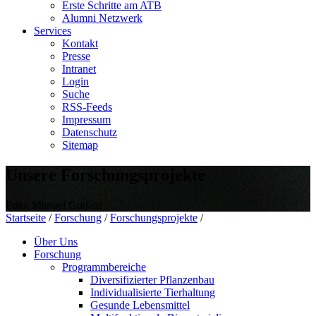
Erste Schritte am ATB
Alumni Netzwerk
Services
Kontakt
Presse
Intranet
Login
Suche
RSS-Feeds
Impressum
Datenschutz
Sitemap
Unsere Forschungsprojekte
Foto: Manuel Gutjahr
Startseite
/
Forschung
/
Forschungsprojekte
/
Über Uns
Forschung
Programmbereiche
Diversifizierter Pflanzenbau
Individualisierte Tierhaltung
Gesunde Lebensmittel