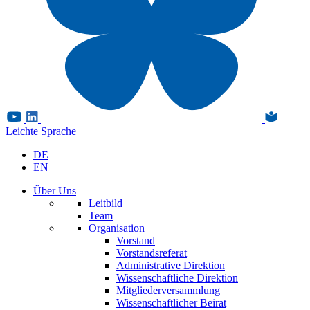
Leichte Sprache
DE
EN
Über Uns
Leitbild
Team
Organisation
Vorstand
Vorstandsreferat
Administrative Direktion
Wissenschaftliche Direktion
Mitgliederversammlung
Wissenschaftlicher Beirat