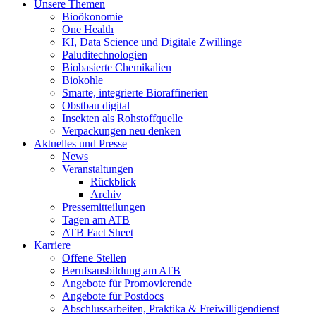
Unsere Themen
Bioökonomie
One Health
KI, Data Science und Digitale Zwillinge
Paluditechnologien
Biobasierte Chemikalien
Biokohle
Smarte, integrierte Bioraffinerien
Obstbau digital
Insekten als Rohstoffquelle
Verpackungen neu denken
Aktuelles und Presse
News
Veranstaltungen
Rückblick
Archiv
Pressemitteilungen
Tagen am ATB
ATB Fact Sheet
Karriere
Offene Stellen
Berufsausbildung am ATB
Angebote für Promovierende
Angebote für Postdocs
Abschlussarbeiten, Praktika & Freiwilligendienst