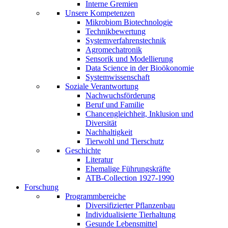
Interne Gremien
Unsere Kompetenzen
Mikrobiom Biotechnologie
Technikbewertung
Systemverfahrenstechnik
Agromechatronik
Sensorik und Modellierung
Data Science in der Bioökonomie
Systemwissenschaft
Soziale Verantwortung
Nachwuchsförderung
Beruf und Familie
Chancengleichheit, Inklusion und
Diversität
Nachhaltigkeit
Tierwohl und Tierschutz
Geschichte
Literatur
Ehemalige Führungskräfte
ATB-Collection 1927-1990
Forschung
Programmbereiche
Diversifizierter Pflanzenbau
Individualisierte Tierhaltung
Gesunde Lebensmittel