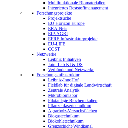
Multifunktionale Biomaterialien
Integriertes Reststoffmanagement
Forschungsprojekte
Projektsuche
EU Horizon Europe
ERA-Nets
EIP-AGRI
EFRE Infrastrukturprojekte
EU-LIFE
COST
Netzwerke
Leibniz Initiativen
Joint Lab KI & DS
Verbünde und Netzwerke
Forschungsinfrastruktur
Leibniz-InnoHof
Fieldlab für digitale Landwirtschaft
Zentrale Analytik
Mikrobiomlabor
Pilotanlage Biochemikalien
Pflanzenfasertechnikum
Agrarholz-Versuchsflächen
Biogastechnikum
Biokohletechnikum
Grenzschicht-Windkanal