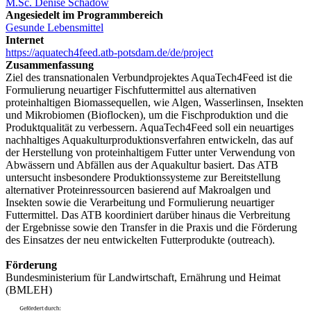
M.Sc. Denise Schadow
Angesiedelt im Programmbereich
Gesunde Lebensmittel
Internet
https://aquatech4feed.atb-potsdam.de/de/project
Zusammenfassung
Ziel des transnationalen Verbundprojektes AquaTech4Feed ist die
Formulierung neuartiger Fischfuttermittel aus alternativen
proteinhaltigen Biomassequellen, wie Algen, Wasserlinsen, Insekten
und Mikrobiomen (Bioflocken), um die Fischproduktion und die
Produktqualität zu verbessern. AquaTech4Feed soll ein neuartiges
nachhaltiges Aquakulturproduktionsverfahren entwickeln, das auf
der Herstellung von proteinhaltigem Futter unter Verwendung von
Abwässern und Abfällen aus der Aquakultur basiert. Das ATB
untersucht insbesondere Produktionssysteme zur Bereitstellung
alternativer Proteinressourcen basierend auf Makroalgen und
Insekten sowie die Verarbeitung und Formulierung neuartiger
Futtermittel. Das ATB koordiniert darüber hinaus die Verbreitung
der Ergebnisse sowie den Transfer in die Praxis und die Förderung
des Einsatzes der neu entwickelten Futterprodukte (outreach).
Förderung
Bundesministerium für Landwirtschaft, Ernährung und Heimat
(BMLEH)