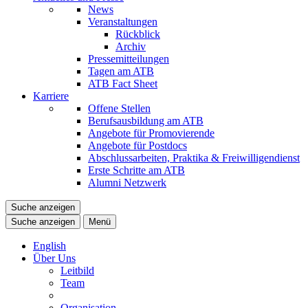
News
Veranstaltungen
Rückblick
Archiv
Pressemitteilungen
Tagen am ATB
ATB Fact Sheet
Karriere
Offene Stellen
Berufsausbildung am ATB
Angebote für Promovierende
Angebote für Postdocs
Abschlussarbeiten, Praktika & Freiwilligendienst
Erste Schritte am ATB
Alumni Netzwerk
Suche anzeigen
Suche anzeigen
Menü
English
Über Uns
Leitbild
Team
Organisation