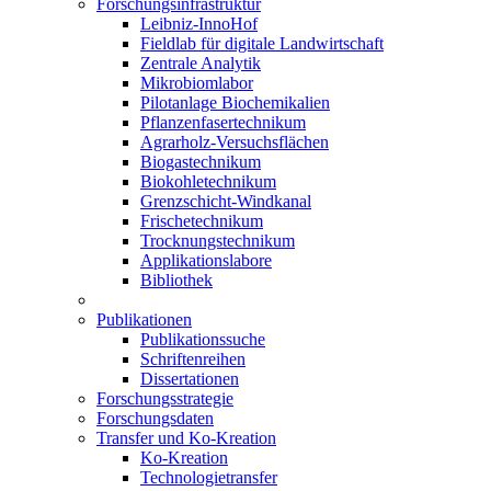
Forschungsinfrastruktur
Leibniz-InnoHof
Fieldlab für digitale Landwirtschaft
Zentrale Analytik
Mikrobiomlabor
Pilotanlage Biochemikalien
Pflanzenfasertechnikum
Agrarholz-Versuchsflächen
Biogastechnikum
Biokohletechnikum
Grenzschicht-Windkanal
Frischetechnikum
Trocknungstechnikum
Applikationslabore
Bibliothek
Publikationen
Publikationssuche
Schriftenreihen
Dissertationen
Forschungsstrategie
Forschungsdaten
Transfer und Ko-Kreation
Ko-Kreation
Technologietransfer