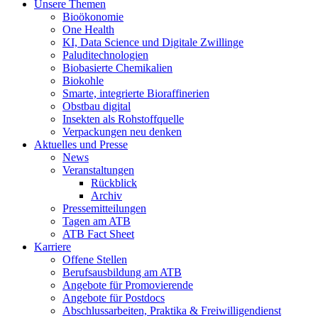
Unsere Themen
Bioökonomie
One Health
KI, Data Science und Digitale Zwillinge
Paluditechnologien
Biobasierte Chemikalien
Biokohle
Smarte, integrierte Bioraffinerien
Obstbau digital
Insekten als Rohstoffquelle
Verpackungen neu denken
Aktuelles und Presse
News
Veranstaltungen
Rückblick
Archiv
Pressemitteilungen
Tagen am ATB
ATB Fact Sheet
Karriere
Offene Stellen
Berufsausbildung am ATB
Angebote für Promovierende
Angebote für Postdocs
Abschlussarbeiten, Praktika & Freiwilligendienst