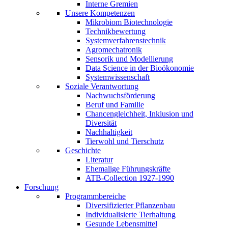
Interne Gremien
Unsere Kompetenzen
Mikrobiom Biotechnologie
Technikbewertung
Systemverfahrenstechnik
Agromechatronik
Sensorik und Modellierung
Data Science in der Bioökonomie
Systemwissenschaft
Soziale Verantwortung
Nachwuchsförderung
Beruf und Familie
Chancengleichheit, Inklusion und
Diversität
Nachhaltigkeit
Tierwohl und Tierschutz
Geschichte
Literatur
Ehemalige Führungskräfte
ATB-Collection 1927-1990
Forschung
Programmbereiche
Diversifizierter Pflanzenbau
Individualisierte Tierhaltung
Gesunde Lebensmittel