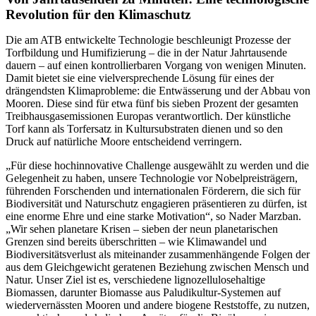
Revolution für den Klimaschutz
Die am ATB entwickelte Technologie beschleunigt Prozesse der
Torfbildung und Humifizierung – die in der Natur Jahrtausende
dauern – auf einen kontrollierbaren Vorgang von wenigen Minuten.
Damit bietet sie eine vielversprechende Lösung für eines der
drängendsten Klimaprobleme: die Entwässerung und der Abbau von
Mooren. Diese sind für etwa fünf bis sieben Prozent der gesamten
Treibhausgasemissionen Europas verantwortlich. Der künstliche
Torf kann als Torfersatz in Kultursubstraten dienen und so den
Druck auf natürliche Moore entscheidend verringern.
„Für diese hochinnovative Challenge ausgewählt zu werden und die
Gelegenheit zu haben, unsere Technologie vor Nobelpreisträgern,
führenden Forschenden und internationalen Förderern, die sich für
Biodiversität und Naturschutz engagieren präsentieren zu dürfen, ist
eine enorme Ehre und eine starke Motivation“, so Nader Marzban.
„Wir sehen planetare Krisen – sieben der neun planetarischen
Grenzen sind bereits überschritten – wie Klimawandel und
Biodiversitätsverlust als miteinander zusammenhängende Folgen der
aus dem Gleichgewicht geratenen Beziehung zwischen Mensch und
Natur. Unser Ziel ist es, verschiedene lignozellulosehaltige
Biomassen, darunter Biomasse aus Paludikultur-Systemen auf
wiedervernässten Mooren und andere biogene Reststoffe, zu nutzen,