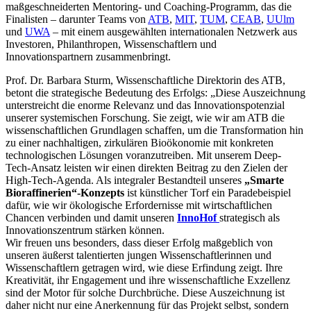
maßgeschneiderten Mentoring- und Coaching-Programm, das die
Finalisten – darunter Teams von
ATB
,
MIT
,
TUM
,
CEAB
,
UUlm
und
UWA
– mit einem ausgewählten internationalen Netzwerk aus
Investoren, Philanthropen, Wissenschaftlern und
Innovationspartnern zusammenbringt.
Prof. Dr. Barbara Sturm, Wissenschaftliche Direktorin des ATB,
betont die strategische Bedeutung des Erfolgs: „Diese Auszeichnung
unterstreicht die enorme Relevanz und das Innovationspotenzial
unserer systemischen Forschung. Sie zeigt, wie wir am ATB die
wissenschaftlichen Grundlagen schaffen, um die Transformation hin
zu einer nachhaltigen, zirkulären Bioökonomie mit konkreten
technologischen Lösungen voranzutreiben. Mit unserem Deep-
Tech-Ansatz leisten wir einen direkten Beitrag zu den Zielen der
High-Tech-Agenda. Als integraler Bestandteil unseres
„Smarte
Bioraffinerien“-Konzepts
ist künstlicher Torf ein Paradebeispiel
dafür, wie wir ökologische Erfordernisse mit wirtschaftlichen
Chancen verbinden und damit unseren
InnoHof
strategisch als
Innovationszentrum stärken können.
Wir freuen uns besonders, dass dieser Erfolg maßgeblich von
unseren äußerst talentierten jungen Wissenschaftlerinnen und
Wissenschaftlern
getragen wird, wie diese Erfindung zeigt. Ihre
Kreativität, ihr Engagement und ihre wissenschaftliche Exzellenz
sind der Motor für solche Durchbrüche. Diese Auszeichnung ist
daher nicht nur eine Anerkennung für das Projekt selbst, sondern