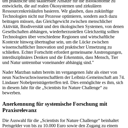
um praktische und skalierbare Ansätze für die Bioökonomie zu
entwickeln, die auf realen Ökosystemen und zirkulären
Ressourcenkreisläufen basieren. Wir glauben, dass zukünftige
Technologien nicht nur Prozesse optimieren, sondern auch dazu
beitragen müssen, das Gleichgewicht zwischen menschlicher
Aktivität, Biodiversität und den ökologischen Systemen, von denen
Gesellschaften abhängen, wiederherzustellen Gleichzeitig sollten
Technologien über verschiedene Regionen und wirtschaftliche
Kontexte hinweg übertragbar sein, um die Lücke zwischen
wissenschaftlicher Innovation und praktischer Umsetzung zu
schließen. Echter Fortschritt erfordert gemeinsame Anstrengungen,
interdisziplinäres Denken und die Erkenntnis, dass Mensch, Tier
und Natur untrennbar voneinander abhängig sind."
Nader Marzban nahm bereits im vergangenen Jahr als einer von
neun Nachwuchswissenschaftlern der Leibniz-Gemeinschaft am 74.
Lindauer Nobelpreisträgertreffen teil. Dies ermöglichte es ihm, sich
in diesem Jahr für die „Scientists for Nature Challenge“ zu
bewerben.
Anerkennung für systemische Forschung mit
Praxisrelevanz
Die Auswahl für die „Scientists for Nature Challenge“ beinhaltet
Preisgelder von bis zu 10.000 Euro sowie den Zugang zu einem