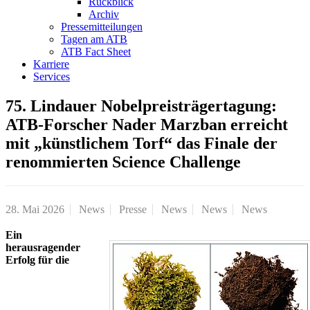
Rückblick
Archiv
Pressemitteilungen
Tagen am ATB
ATB Fact Sheet
Karriere
Services
75. Lindauer Nobelpreisträgertagung:
ATB-Forscher Nader Marzban erreicht
mit „künstlichem Torf“ das Finale der
renommierten Science Challenge
28. Mai 2026
News
Presse
News
News
News
Ein
herausragender
Erfolg für die