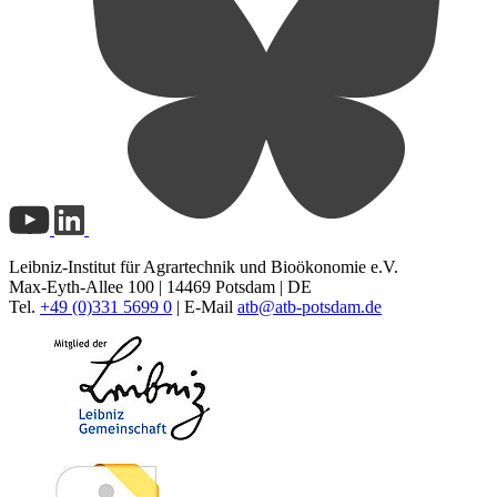
Leibniz-Institut für Agrartechnik und Bioökonomie e.V.
Max-Eyth-Allee 100 | 14469 Potsdam | DE
Tel.
+49 (0)331 5699 0
| E-Mail
atb@
atb-potsdam.de