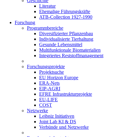
Geschichte
Literatur
Ehemalige Führungskräfte
ATB-Collection 1927-1990
Forschung
Programmbereiche
Diversifizierter Pflanzenbau
Individualisierte Tierhaltung
Gesunde Lebensmittel
Multifunktionale Biomaterialien
Integriertes Reststoffmanagement
Forschungsprojekte
Projektsuche
EU Horizon Europe
ERA-Nets
EIP-AGRI
EFRE Infrastrukturprojekte
EU-LIFE
COST
Netzwerke
Leibniz Initiativen
Joint Lab KI & DS
Verbünde und Netzwerke