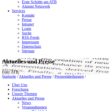
Erste Schritte am ATB
Alumni Netzwerk
Services
Kontakt
Presse
Intranet
Login
Suche
RSS-Feeds
Impressum
Datenschutz
Sitemap
Aktuelles und Presse
Foto: ATB
Startseite
/
Aktuelles und Presse
/
Pressemitteilungen
/
Über Uns
Forschung
Unsere Themen
Aktuelles und Presse
News
Veranstaltungen