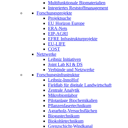
Multifunktionale Biomaterialien
Integriertes Reststoffmanagement
Forschungsprojekte
Projektsuche
EU Horizon Europe
ERA-Nets
EIP-AGRI
EFRE Infrastrukturprojekte
EU-LIFE
COST
Netzwerke
Leibniz Initiativen
Joint Lab KI & DS
Verbünde und Netzwerke
Forschungsinfrastruktur
Leibniz-InnoHof
Fieldlab für digitale Landwirtschaft
Zentrale Analytik
Mikrobiomlabor
Pilotanlage Biochemikalien
Pflanzenfasertechnikum
Agrarholz-Versuchsflächen
Biogastechnikum
Biokohletechnikum
Grenzschicht-Windkanal