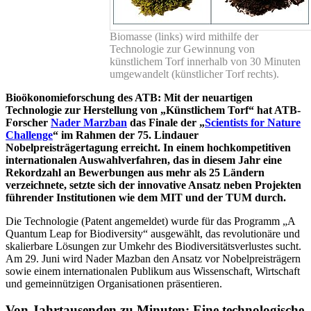
Biomasse (links) wird mithilfe der
Technologie zur Gewinnung von
künstlichem Torf innerhalb von 30 Minuten
umgewandelt (künstlicher Torf rechts).
Bioökonomieforschung des ATB: Mit der neuartigen
Technologie zur Herstellung von „Künstlichem Torf“ hat ATB-
Forscher
Nader Marzban
das Finale der „
Scientists for Nature
Challenge
“ im Rahmen der 75. Lindauer
Nobelpreisträgertagung erreicht. In einem hochkompetitiven
internationalen Auswahlverfahren, das in diesem Jahr eine
Rekordzahl an Bewerbungen aus mehr als 25 Ländern
verzeichnete, setzte sich der innovative Ansatz neben Projekten
führender Institutionen wie dem MIT und der TUM durch.
Die Technologie (Patent angemeldet) wurde für das Programm „A
Quantum Leap for Biodiversity“ ausgewählt, das revolutionäre und
skalierbare Lösungen zur Umkehr des Biodiversitätsverlustes sucht.
Am 29. Juni wird Nader Mazban den Ansatz vor Nobelpreisträgern
sowie einem internationalen Publikum aus Wissenschaft, Wirtschaft
und gemeinnützigen Organisationen präsentieren.
Von Jahrtausenden zu Minuten: Eine technologische