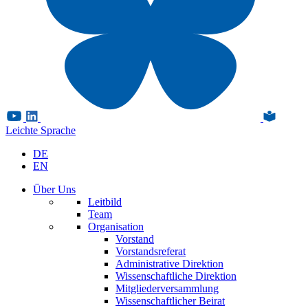
Leichte Sprache
DE
EN
Über Uns
Leitbild
Team
Organisation
Vorstand
Vorstandsreferat
Administrative Direktion
Wissenschaftliche Direktion
Mitgliederversammlung
Wissenschaftlicher Beirat