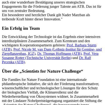
auch eine wunderbare Bestätigung unseres strategischen
Engagements für die Förderung junger Talente am ATB. Das ist für
uns von zentraler Bedeutung.
Ein besonderer und herzlicher Dank gilt Nader Marzban als
treibende Kraft hinter dieser Innovation."
Ein Erfolg im Team
Die Entwicklung der Technologie ist das Ergebnis einer intensiven
interdisziplinären Zusammenarbeit. Zum Kernteam und den
wichtigsten Kooperationspartnern gehören:
Prof. Barbara Sturm
(ATB)
,
Prof. Nicole M. van Dam (Leibniz-Institut für Gemüse- und
Zierpflanzenbau, IGZ)
,
Dr. Thomas Hoffmann (ATB)
,
Prof. Vera
Susanne Rotter (Technische Universität Berlin)
und
Dr. Ralf
Pecenka (ATB)
.
Über die „Scientists for Nature Challenge“
Die Families for Nature Foundation ist eine internationale
philanthropische Initiative, die sich der Förderung transformativer,
wissenschaftlicher und technologischer Lösungen für den Schutz
der biologischen Vielfalt, die Klimaresilienz und die
Wiederherstellung von Ökosystemen widmet. In Zusammenarbeit
mit der Lindauer Nobelpreisträgertagung organisiert die Stiftung die
„Scientists for Nature Challenge“, die herausragende junge