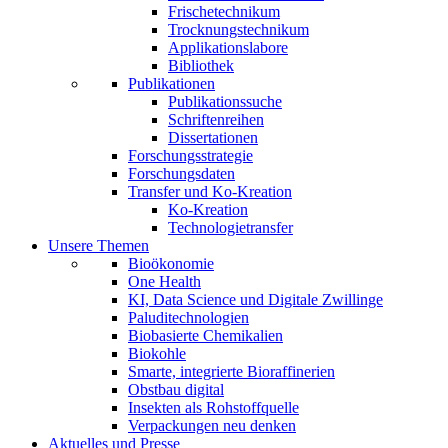
Frischetechnikum
Trocknungstechnikum
Applikationslabore
Bibliothek
Publikationen
Publikationssuche
Schriftenreihen
Dissertationen
Forschungsstrategie
Forschungsdaten
Transfer und Ko-Kreation
Ko-Kreation
Technologietransfer
Unsere Themen
Bioökonomie
One Health
KI, Data Science und Digitale Zwillinge
Paluditechnologien
Biobasierte Chemikalien
Biokohle
Smarte, integrierte Bioraffinerien
Obstbau digital
Insekten als Rohstoffquelle
Verpackungen neu denken
Aktuelles und Presse