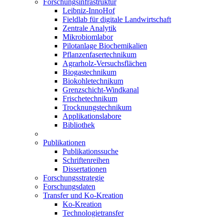
Forschungsinfrastruktur
Leibniz-InnoHof
Fieldlab für digitale Landwirtschaft
Zentrale Analytik
Mikrobiomlabor
Pilotanlage Biochemikalien
Pflanzenfasertechnikum
Agrarholz-Versuchsflächen
Biogastechnikum
Biokohletechnikum
Grenzschicht-Windkanal
Frischetechnikum
Trocknungstechnikum
Applikationslabore
Bibliothek
Publikationen
Publikationssuche
Schriftenreihen
Dissertationen
Forschungsstrategie
Forschungsdaten
Transfer und Ko-Kreation
Ko-Kreation
Technologietransfer