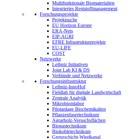
Multifunktionale Biomaterialien
Integriertes Reststoffmanagement
Forschungsprojekte
Projektsuche
EU Horizon Europe
ERA-Nets
EIP-AGRI
EFRE Infrastrukturprojekte
EU-LIFE
COST
Netzwerke
Leibniz Initiativen
Joint Lab KI & DS
Verbünde und Netzwerke
Forschungsinfrastruktur
Leibniz-InnoHof
Fieldlab für digitale Landwirtschaft
Zentrale Analytik
Mikrobiomlabor
Pilotanlage Biochemikalien
Pflanzenfasertechnikum
Agrarholz-Versuchsflächen
Biogastechnikum
Biokohletechnikum
Grenzschicht-Windkanal