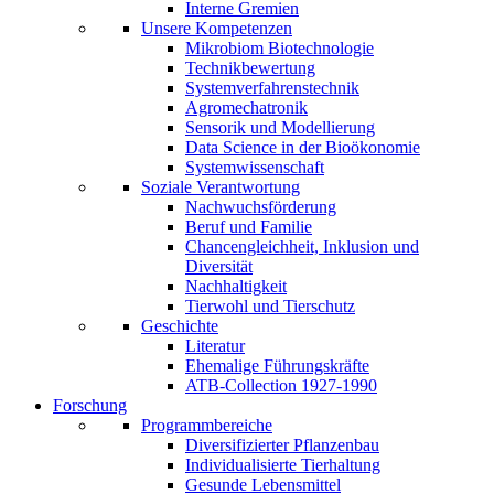
Interne Gremien
Unsere Kompetenzen
Mikrobiom Biotechnologie
Technikbewertung
Systemverfahrenstechnik
Agromechatronik
Sensorik und Modellierung
Data Science in der Bioökonomie
Systemwissenschaft
Soziale Verantwortung
Nachwuchsförderung
Beruf und Familie
Chancengleichheit, Inklusion und
Diversität
Nachhaltigkeit
Tierwohl und Tierschutz
Geschichte
Literatur
Ehemalige Führungskräfte
ATB-Collection 1927-1990
Forschung
Programmbereiche
Diversifizierter Pflanzenbau
Individualisierte Tierhaltung
Gesunde Lebensmittel