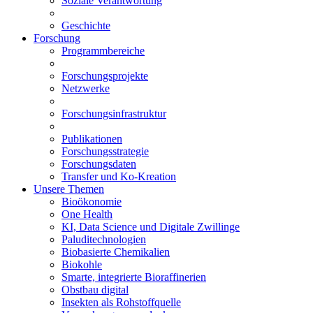
Soziale Verantwortung
Geschichte
Forschung
Programmbereiche
Forschungsprojekte
Netzwerke
Forschungsinfrastruktur
Publikationen
Forschungsstrategie
Forschungsdaten
Transfer und Ko-Kreation
Unsere Themen
Bioökonomie
One Health
KI, Data Science und Digitale Zwillinge
Paluditechnologien
Biobasierte Chemikalien
Biokohle
Smarte, integrierte Bioraffinerien
Obstbau digital
Insekten als Rohstoffquelle