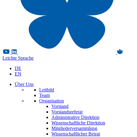
Leichte Sprache
DE
EN
Über Uns
Leitbild
Team
Organisation
Vorstand
Vorstandsreferat
Administrative Direktion
Wissenschaftliche Direktion
Mitgliederversammlung
Wissenschaftlicher Beirat