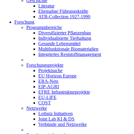
Geschichte
Literatur
Ehemalige Führungskräfte
ATB-Collection 1927-1990
Forschung
Programmbereiche
Diversifizierter Pflanzenbau
Individualisierte Tierhaltung
Gesunde Lebensmittel
Multifunktionale Biomaterialien
Integriertes Reststoffmanagement
Forschungsprojekte
Projektsuche
EU Horizon Europe
ERA-Nets
EIP-AGRI
EFRE Infrastrukturprojekte
EU-LIFE
COST
Netzwerke
Leibniz Initiativen
Joint Lab KI & DS
Verbünde und Netzwerke