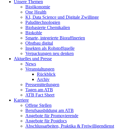
Unsere Themen
Bioökonomie
One Health
KI, Data Science und Digitale Zwillinge
Paluditechnologien
Biobasierte Chemikalien
Biokohle
Smarte, integrierte Bioraffinerien
Obstbau digital
Insekten als Rohstoffquelle
Verpackungen neu denken
Aktuelles und Presse
News
Veranstaltungen
Rückblick
Archiv
Pressemitteilungen
Tagen am ATB
ATB Fact Sheet
Karriere
Offene Stellen
Berufsausbildung am ATB
Angebote für Promovierende
Angebote für Postdocs
Abschlussarbeiten, Praktika & Freiwilligendienst