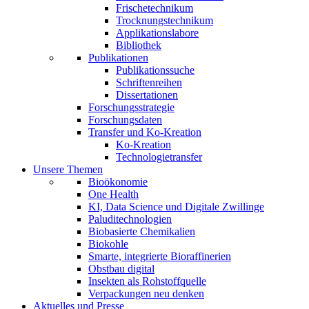
Frischetechnikum
Trocknungstechnikum
Applikationslabore
Bibliothek
Publikationen
Publikationssuche
Schriftenreihen
Dissertationen
Forschungsstrategie
Forschungsdaten
Transfer und Ko-Kreation
Ko-Kreation
Technologietransfer
Unsere Themen
Bioökonomie
One Health
KI, Data Science und Digitale Zwillinge
Paluditechnologien
Biobasierte Chemikalien
Biokohle
Smarte, integrierte Bioraffinerien
Obstbau digital
Insekten als Rohstoffquelle
Verpackungen neu denken
Aktuelles und Presse