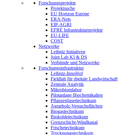
Forschungsprojekte
Projektsuche
EU Horizon Europe
ERA-Nets
EIP-AGRI
EFRE Infrastrukturprojekte
EU-LIFE
COST
Netzwerke
Leibniz Initiativen
Joint Lab KI & DS
Verbünde und Netzwerke
Forschungsinfrastruktur
Leibniz-InnoHof
Fieldlab für digitale Landwirtschaft
Zentrale Analytik
Mikrobiomlabor
Pilotanlage Biochemikalien
Pflanzenfasertechnikum
Agrarholz-Versuchsflächen
Biogastechnikum
Biokohletechnikum
Grenzschicht-Windkanal
Frischetechnikum
Trocknungstechnikum