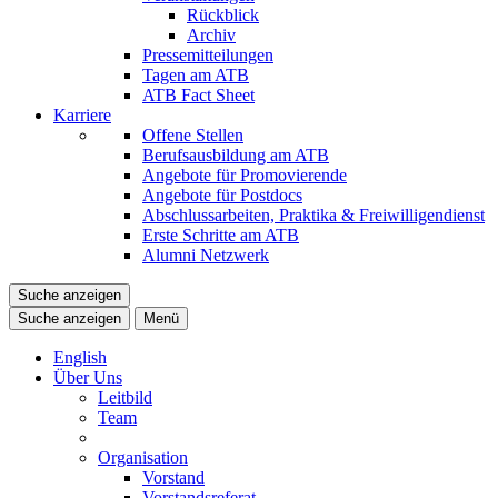
Rückblick
Archiv
Pressemitteilungen
Tagen am ATB
ATB Fact Sheet
Karriere
Offene Stellen
Berufsausbildung am ATB
Angebote für Promovierende
Angebote für Postdocs
Abschlussarbeiten, Praktika & Freiwilligendienst
Erste Schritte am ATB
Alumni Netzwerk
Suche anzeigen
Suche anzeigen
Menü
English
Über Uns
Leitbild
Team
Organisation
Vorstand
Vorstandsreferat