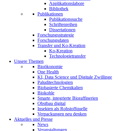
Applikationslabore
Bibliothek
Publikationen
Publikationssuche
Schriftenreihen
Dissertationen
Forschungsstrategie
Forschungsdaten
Transfer und Ko-Kreation
Ko-Kreation
Technologietransfer
Unsere Themen
Bioökonomie
One Health
KI, Data Science und Digitale Zwillinge
Paluditechnologien
Biobasierte Chemikalien
Biokohle
Smarte, integrierte Bioraffinerien
Obstbau digital
Insekten als Rohstoffquelle
Verpackungen neu denken
Aktuelles und Presse
News
Veranstaltungen