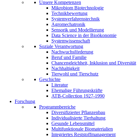
Unsere Kompetenzen
Mikrobiom Biotechnologie
Technikbewertung
Systemverfahrenstechnik
Agromechatronik
Sensorik und Modellierung
Data Science in der Bioökonomie
Systemwissenschaft
Soziale Verantwortung
Nachwuchsförderung
Beruf und Familie
Chancengleichheit, Inklusion und Diversität
Nachhaltigkeit
Tierwohl und Tierschutz
Geschichte
Literatur
Ehemalige Führungskräfte
ATB-Collection 1927-1990
Forschung
Programmbereiche
Diversifizierter Pflanzenbau
Individualisierte Tierhaltung
Gesunde Lebensmittel
Multifunktionale Biomaterialien
Integriertes Reststoffmanagement