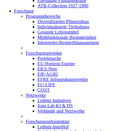
Ehemalige Führungskräfte
ATB-Collection 1927-1990
Forschung
Programmbereiche
Diversifizierter Pflanzenbau
Individualisierte Tierhaltung
Gesunde Lebensmittel
Multifunktionale Biomaterialien
Integriertes Reststoffmanagement
Forschungsprojekte
Projektsuche
EU Horizon Europe
ERA-Nets
EIP-AGRI
EFRE Infrastrukturprojekte
EU-LIFE
COST
Netzwerke
Leibniz Initiativen
Joint Lab KI & DS
Verbünde und Netzwerke
Forschungsinfrastruktur
Leibniz-InnoHof