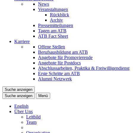
News
Veranstaltungen
Rückblick
Archiv
Pressemitteilungen
Tagen am ATB
ATB Fact Sheet
Karriere
Offene Stellen
Berufsausbildung am ATB
Angebote für Promovierende
Angebote für Postdocs
Abschlussarbeiten, Praktika & Freiwilligendienst
Erste Schritte am ATB
Alumni Netzwerk
Suche anzeigen
Suche anzeigen
Menü
English
Über Uns
Leitbild
Team
Organisation