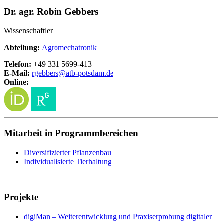
Dr. agr. Robin Gebbers
Wissenschaftler
Abteilung:
Agromechatronik
Telefon:
+49 331 5699-413
E-Mail:
rgebbers@
atb-potsdam.de
Online:
Mitarbeit in Programmbereichen
Diversifizierter Pflanzenbau
Individualisierte Tierhaltung
Projekte
digiMan – Weiterentwicklung und Praxiserprobung digitaler