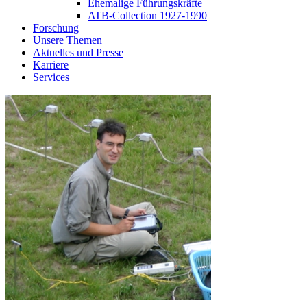
Ehemalige Führungskräfte
ATB-Collection 1927-1990
Forschung
Unsere Themen
Aktuelles und Presse
Karriere
Services