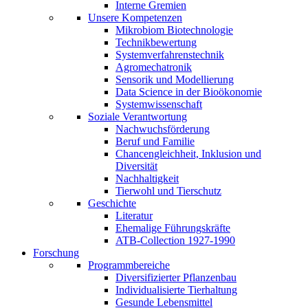
Interne Gremien
Unsere Kompetenzen
Mikrobiom Biotechnologie
Technikbewertung
Systemverfahrenstechnik
Agromechatronik
Sensorik und Modellierung
Data Science in der Bioökonomie
Systemwissenschaft
Soziale Verantwortung
Nachwuchsförderung
Beruf und Familie
Chancengleichheit, Inklusion und
Diversität
Nachhaltigkeit
Tierwohl und Tierschutz
Geschichte
Literatur
Ehemalige Führungskräfte
ATB-Collection 1927-1990
Forschung
Programmbereiche
Diversifizierter Pflanzenbau
Individualisierte Tierhaltung
Gesunde Lebensmittel