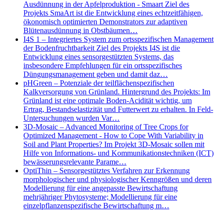
Ausdünnung in der Apfelproduktion - Smaart Ziel des
Projekts SmaArt ist die Entwicklung eines echtzeitfähigen,
ökonomisch optimierten Demonstrators zur adaptiven
Blütenausdünnung in Obstbäumen…
I4S 1 – Integriertes System zum ortsspezifischen Management
der Bodenfruchtbarkeit Ziel des Projekts I4S ist die
Entwicklung eines sensorgestützten Systems, das
insbesondere Empfehlungen für ein ortsspezifisches
Düngungsmanagement geben und damit daz…
pHGreen – Potenziale der teilflächenspezifischen
Kalkversorgung von Grünland. Hintergrund des Projekts: Im
Grünland ist eine optimale Boden-Acidität wichtig, um
Ertrag, Bestandselastizität und Futterwert zu erhalten. In Feld-
Untersuchungen wurden Var…
3D-Mosaic – Advanced Monitoring of Tree Crops for
Optimized Management - How to Cope With Variability in
Soil and Plant Properties? Im Projekt 3D-Mosaic sollen mit
Hilfe von Informations- und Kommunikationstechniken (ICT)
bewässerungsrelevante Parame…
OptiThin – Sensorgestütztes Verfahren zur Erkennung
morphologischer und physiologischer Kenngrößen und deren
Modellierung für eine angepasste Bewirtschaftung
mehrjähriger Phytosysteme; Modellierung für eine
einzelpflanzenspezifische Bewirtschaftung m…