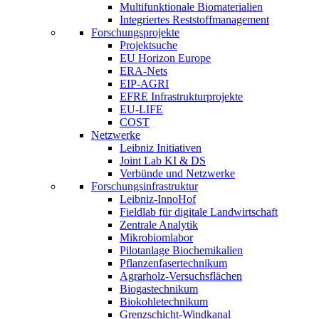
Multifunktionale Biomaterialien
Integriertes Reststoffmanagement
Forschungsprojekte
Projektsuche
EU Horizon Europe
ERA-Nets
EIP-AGRI
EFRE Infrastrukturprojekte
EU-LIFE
COST
Netzwerke
Leibniz Initiativen
Joint Lab KI & DS
Verbünde und Netzwerke
Forschungsinfrastruktur
Leibniz-InnoHof
Fieldlab für digitale Landwirtschaft
Zentrale Analytik
Mikrobiomlabor
Pilotanlage Biochemikalien
Pflanzenfasertechnikum
Agrarholz-Versuchsflächen
Biogastechnikum
Biokohletechnikum
Grenzschicht-Windkanal