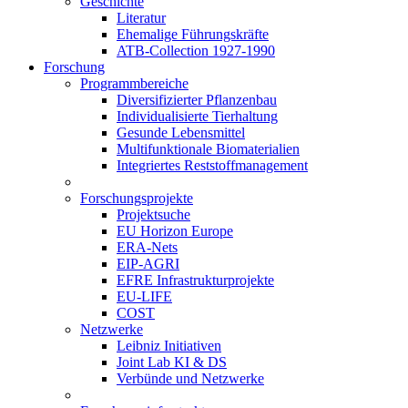
Geschichte
Literatur
Ehemalige Führungskräfte
ATB-Collection 1927-1990
Forschung
Programmbereiche
Diversifizierter Pflanzenbau
Individualisierte Tierhaltung
Gesunde Lebensmittel
Multifunktionale Biomaterialien
Integriertes Reststoffmanagement
Forschungsprojekte
Projektsuche
EU Horizon Europe
ERA-Nets
EIP-AGRI
EFRE Infrastrukturprojekte
EU-LIFE
COST
Netzwerke
Leibniz Initiativen
Joint Lab KI & DS
Verbünde und Netzwerke