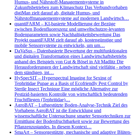
Humus- und Nährstoff-Managementsysteme in
Zukunftsbetrieben zum Klimaschutz Das Verbundvorhaben
digiMan zielt darauf ab, digitale Humus- und
Nährstoffmanagementsysteme auf modernen Landwirtsch…
quantiFARM – KI-basierte Modellierung der Bezüge
zwischen Bodenfluoreszenz und umweltschutzre-levanten
Bodenparametern sowie Nachhaltigkeitsbewertung Das
Projekt quantiFARM zielt darauf ab, kostengünstige und
mobile Sensorsysteme zu entwickeln, um um…
DaVaSus – Datenbasierte Bewertung der multifunktionalen
und digitalen Transformation eines Landwirtschaftsbetriebs
anhand des Beispiels von Gut & Bösel in Alt Madlitz Die
Herausforderungen der Landwirtschaft sind vielfältig - neben
dem ständigen, int…
HySpecSIT – Hyperspectral Imaging for Sexing of
Tephritidae Pupae as a Basis of Ecofriendly Pest Control by
Sterile Insect Technique Eine mögliche Alternative zur
Pestizid-basierten Kontrolle von wirtschaftlich bedeutenden
Fruchtfliegen (Tephritidae)…
AgroBAT – Luftgestützte Boden-Analyse-Technik Ziel des
Vorhabens AgroBAT ist die Entwicklung und
wissenschaftliche Untersuchung smarter Sensortechniken zur
Ermittlung der Bodenfruchtbarkeit sowie zur Bewertung des
Pflanzenzustandes. In diesem Kontext…
SmaArt – Sensorgestützte, mechanische und adaptive Blüten-