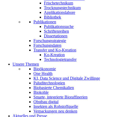
Frischetechnikum
Trocknungstechnikum
Applikationslabore
Bibliothek
Publikationen
Publikationssuche
Schriftenreihen
Dissertationen
Forschungsstrategie
Forschungsdaten
Transfer und Ko-Kreation
Ko-Kreation
Technologietransfer
Unsere Themen
Bioökonomie
One Health
KI, Data Science und Digitale Zwillinge
Paluditechnologien
Biobasierte Chemikalien
Biokohle
Smarte, integrierte Bioraffinerien
Obstbau digital
Insekten als Rohstoffquelle
Verpackungen neu denken
Aktuelles und Presse