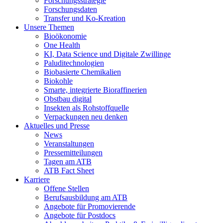
Forschungsstrategie
Forschungsdaten
Transfer und Ko-Kreation
Unsere Themen
Bioökonomie
One Health
KI, Data Science und Digitale Zwillinge
Paluditechnologien
Biobasierte Chemikalien
Biokohle
Smarte, integrierte Bioraffinerien
Obstbau digital
Insekten als Rohstoffquelle
Verpackungen neu denken
Aktuelles und Presse
News
Veranstaltungen
Pressemitteilungen
Tagen am ATB
ATB Fact Sheet
Karriere
Offene Stellen
Berufsausbildung am ATB
Angebote für Promovierende
Angebote für Postdocs