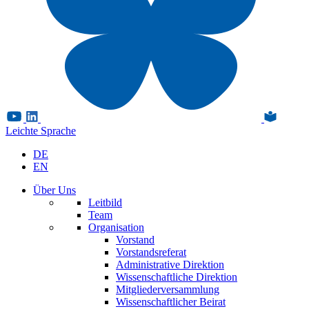
Leichte Sprache
DE
EN
Über Uns
Leitbild
Team
Organisation
Vorstand
Vorstandsreferat
Administrative Direktion
Wissenschaftliche Direktion
Mitgliederversammlung
Wissenschaftlicher Beirat