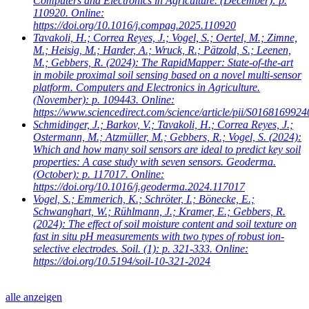
Computers and Electronics in Agriculture. (December): p.
110920. Online:
https://doi.org/10.1016/j.compag.2025.110920
Tavakoli, H.; Correa Reyes, J.; Vogel, S.; Oertel, M.; Zimne,
M.; Heisig, M.; Harder, A.; Wruck, R.; Pätzold, S.; Leenen,
M.; Gebbers, R.
(2024): The RapidMapper: State-of-the-art
in mobile proximal soil sensing based on a novel multi-sensor
platform. Computers and Electronics in Agriculture.
(November): p. 109443. Online:
https://www.sciencedirect.com/science/article/pii/S016816992
Schmidinger, J.; Barkov, V.; Tavakoli, H.; Correa Reyes, J.;
Ostermann, M.; Atzmüller, M.; Gebbers, R.; Vogel, S.
(2024):
Which and how many soil sensors are ideal to predict key soil
properties: A case study with seven sensors. Geoderma.
(October): p. 117017. Online:
https://doi.org/10.1016/j.geoderma.2024.117017
Vogel, S.; Emmerich, K.; Schröter, I.; Bönecke, E.;
Schwanghart, W.; Rühlmann, J.; Kramer, E.; Gebbers, R.
(2024): The effect of soil moisture content and soil texture on
fast in situ pH measurements with two types of robust ion-
selective electrodes. Soil. (1): p. 321-333. Online:
https://doi.org/10.5194/soil-10-321-2024
alle anzeigen