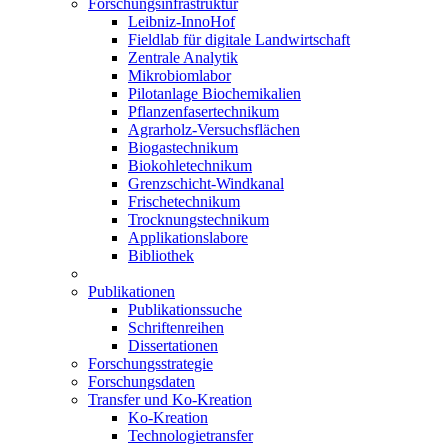
Forschungsinfrastruktur
Leibniz-InnoHof
Fieldlab für digitale Landwirtschaft
Zentrale Analytik
Mikrobiomlabor
Pilotanlage Biochemikalien
Pflanzenfasertechnikum
Agrarholz-Versuchsflächen
Biogastechnikum
Biokohletechnikum
Grenzschicht-Windkanal
Frischetechnikum
Trocknungstechnikum
Applikationslabore
Bibliothek
Publikationen
Publikationssuche
Schriftenreihen
Dissertationen
Forschungsstrategie
Forschungsdaten
Transfer und Ko-Kreation
Ko-Kreation
Technologietransfer