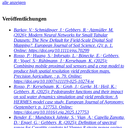
alle anzeigen
Veröffentlichungen
Barkov, V.; Schmidinger, J.; Gebbers, R.; Atzmüller, M.
(2026): Modern Neural Networks for Small Tabular
Datasets: The New Default for Field-Scale Digital Soil
Mapping?. European Journal of Soil Science. (2): p. 1.
Online: https://doi.org/10.1111/ejss.70299
Rosso, P.; Huang, S.; Inforsato, L.; Bönecke, E.; Gebbers,
R.; Vogel, S.; Rühlmann, J.; Kersebaum, K.
(2025):
Combining mobile proximal soil sensors and a crop model to
produce high spatial resolution yield prediction maps.
Precision Agriculture. : p. 79. Online:
https://doi.org/10.1007/s11119-025-10274-w
Rosso, P.; Kersebaum, K.; Groh, J.; Gerke, H.; Heil, K.;
Gebbers, R.
(2025): Pedotransfer functions and their impact
on soil water dynamics simulation and yield prediction: A
HERMES model case study. European Journal of Agronomy.
(September): p. 127753. Online:
https://doi.org/10.1016/j.eja.2025.127753
Bender, E.; Mundstock Jahnke, S.; Vian, A.; Capella Zanotta,
D.; Engel, G.; Gebbers, R.
(2025): Definition of spectral
range for Ceratitis capitata tsl Vienna-8 strain pupae sexing