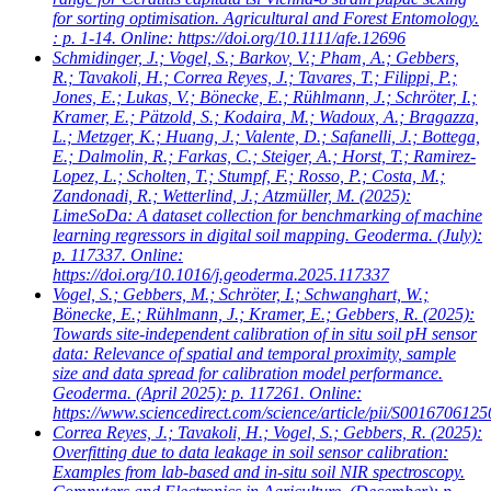
for sorting optimisation. Agricultural and Forest Entomology.
: p. 1-14. Online: https://doi.org/10.1111/afe.12696
Schmidinger, J.; Vogel, S.; Barkov, V.; Pham, A.; Gebbers,
R.; Tavakoli, H.; Correa Reyes, J.; Tavares, T.; Filippi, P.;
Jones, E.; Lukas, V.; Bönecke, E.; Rühlmann, J.; Schröter, I.;
Kramer, E.; Pätzold, S.; Kodaira, M.; Wadoux, A.; Bragazza,
L.; Metzger, K.; Huang, J.; Valente, D.; Safanelli, J.; Bottega,
E.; Dalmolin, R.; Farkas, C.; Steiger, A.; Horst, T.; Ramirez-
Lopez, L.; Scholten, T.; Stumpf, F.; Rosso, P.; Costa, M.;
Zandonadi, R.; Wetterlind, J.; Atzmüller, M.
(2025):
LimeSoDa: A dataset collection for benchmarking of machine
learning regressors in digital soil mapping. Geoderma. (July):
p. 117337. Online:
https://doi.org/10.1016/j.geoderma.2025.117337
Vogel, S.; Gebbers, M.; Schröter, I.; Schwanghart, W.;
Bönecke, E.; Rühlmann, J.; Kramer, E.; Gebbers, R.
(2025):
Towards site-independent calibration of in situ soil pH sensor
data: Relevance of spatial and temporal proximity, sample
size and data spread for calibration model performance.
Geoderma. (April 2025): p. 117261. Online:
https://www.sciencedirect.com/science/article/pii/S001670612
Correa Reyes, J.; Tavakoli, H.; Vogel, S.; Gebbers, R.
(2025):
Overfitting due to data leakage in soil sensor calibration:
Examples from lab-based and in-situ soil NIR spectroscopy.