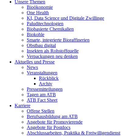
Unsere Themen
Bioökonomie
One Health
KI, Data Science und Digitale Zwillinge
Paluditechnologien
Biobasierte Chemikalien
Biokohle
Smarte, integrierte Bioraffinerien
Obstbau digital
Insekten als Rohstoffquelle
Verpackungen neu denken
Aktuelles und Presse
News
Veranstaltungen
Rückblick
Archiv
Pressemitteilungen
Tagen am ATB
ATB Fact Sheet
Karriere
Offene Stellen
Berufsausbildung am ATB
Angebote für Promovierende
Angebote für Postdocs
Abschlussarbeiten, Praktika & Freiwilligendienst