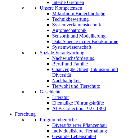
Interne Gremien
Unsere Kompetenzen
Mikrobiom Biotechnologie
Technikbewertung
Systemverfahrenstechnik
Agromechatronik
Sensorik und Modellierung
Data Science in der Bioökonomie
Systemwissenschaft
Soziale Verantwortung
Nachwuchsförderung
Beruf und Familie
Chancengleichheit, Inklusion und
Diversität
Nachhaltigkeit
Tierwohl und Tierschutz
Geschichte
Literatur
Ehemalige Führungskräfte
ATB-Collection 1927-1990
Forschung
Programmbereiche
Diversifizierter Pflanzenbau
Individualisierte Tierhaltung
Gesunde Lebensmittel