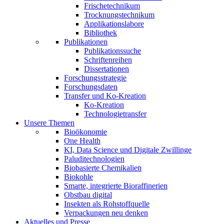
Frischetechnikum
Trocknungstechnikum
Applikationslabore
Bibliothek
Publikationen
Publikationssuche
Schriftenreihen
Dissertationen
Forschungsstrategie
Forschungsdaten
Transfer und Ko-Kreation
Ko-Kreation
Technologietransfer
Unsere Themen
Bioökonomie
One Health
KI, Data Science und Digitale Zwillinge
Paluditechnologien
Biobasierte Chemikalien
Biokohle
Smarte, integrierte Bioraffinerien
Obstbau digital
Insekten als Rohstoffquelle
Verpackungen neu denken
Aktuelles und Presse