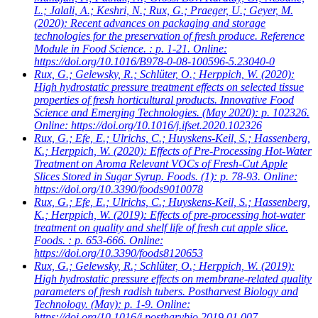
L.; Jalali, A.; Keshri, N.; Rux, G.; Praeger, U.; Geyer, M.
(2020): Recent advances on packaging and storage
technologies for the preservation of fresh produce. Reference
Module in Food Science. : p. 1-21. Online:
https://doi.org/10.1016/B978-0-08-100596-5.23040-0
Rux, G.; Gelewsky, R.; Schlüter, O.; Herppich, W.
(2020):
High hydrostatic pressure treatment effects on selected tissue
properties of fresh horticultural products. Innovative Food
Science and Emerging Technologies. (May 2020): p. 102326.
Online: https://doi.org/10.1016/j.ifset.2020.102326
Rux, G.; Efe, E.; Ulrichs, C.; Huyskens-Keil, S.; Hassenberg,
K.; Herppich, W.
(2020): Effects of Pre-Processing Hot-Water
Treatment on Aroma Relevant VOCs of Fresh-Cut Apple
Slices Stored in Sugar Syrup. Foods. (1): p. 78-93. Online:
https://doi.org/10.3390/foods9010078
Rux, G.; Efe, E.; Ulrichs, C.; Huyskens-Keil, S.; Hassenberg,
K.; Herppich, W.
(2019): Effects of pre-processing hot-water
treatment on quality and shelf life of fresh cut apple slice.
Foods. : p. 653-666. Online:
https://doi.org/10.3390/foods8120653
Rux, G.; Gelewsky, R.; Schlüter, O.; Herppich, W.
(2019):
High hydrostatic pressure effects on membrane-related quality
parameters of fresh radish tubers. Postharvest Biology and
Technology. (May): p. 1-9. Online:
https://doi.org/10.1016/j.postharvbio.2019.01.007