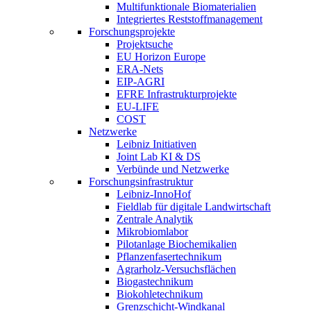
Multifunktionale Biomaterialien
Integriertes Reststoffmanagement
Forschungsprojekte
Projektsuche
EU Horizon Europe
ERA-Nets
EIP-AGRI
EFRE Infrastrukturprojekte
EU-LIFE
COST
Netzwerke
Leibniz Initiativen
Joint Lab KI & DS
Verbünde und Netzwerke
Forschungsinfrastruktur
Leibniz-InnoHof
Fieldlab für digitale Landwirtschaft
Zentrale Analytik
Mikrobiomlabor
Pilotanlage Biochemikalien
Pflanzenfasertechnikum
Agrarholz-Versuchsflächen
Biogastechnikum
Biokohletechnikum
Grenzschicht-Windkanal