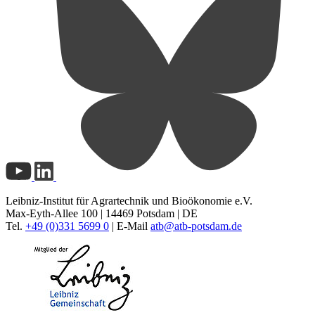
Leibniz-Institut für Agrartechnik und Bioökonomie e.V.
Max-Eyth-Allee 100 | 14469 Potsdam | DE
Tel.
+49 (0)331 5699 0
| E-Mail
atb@
atb-potsdam.de