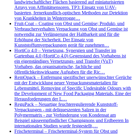
landwirtschaftlicher Flächen basierend auf miniaturisierten
Arrays von Affinitätsensoren. TP3: Einsatz von UAV-
basierten, fernerkundlich-optischen Methoden zur Detektion
von Krankheiten in Winterrogge…
Fruit-Coat – Coating von Obst und Gemüse; Produkt- und
Verbraucherverhalten Verpackung von Obst und Gemüse ist
notwendig zur Verlängerung der Haltbarkeit und für die
Erhöhung der Sicherheit. Der Einsatz von
Kunststoffumverpackungen gerät für zunehmen…
HortiCo 4.0 – Vernetzung, Synergien und Transfer im
Gartenbau 4.0 (HortiCo 4.0) Gegenstand des Vorhabens ist
ein eigenständiges Vernetzungs- und Transfer (VuT)
Vorhaben, das organisatorische, fachliche und
öffentlichkeitswirksame Aufgaben für die Ric…
RemOpack – Entfernung spezifischer unerwünschter Gerüche
mit der Entwicklung neuer Verpackungsmaterialien für
Lebensmittel. Removing of Specific Undesirable Odours with
the Development of New Food Packaging Materials. Eine der
Herausforderungen der L…
ReguPack – Neuartige feuchteregulierende Kunststoff-
Verpackungen - mit deliqueszenten Salzen in der
Polymermatrix - zur Verhinderung von Kondensat am
Beispiel nässeempfindlicher Champignons und Erdbeeren In
internationalen Studien wurde festgestellt,…
Frischeterminal – Frischeterminal-System für Obst und