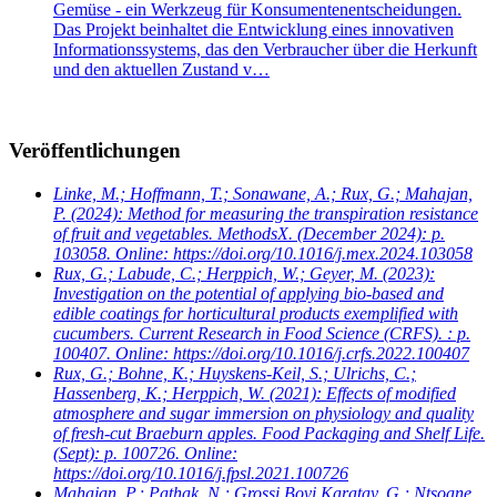
Gemüse - ein Werkzeug für Konsumentenentscheidungen.
Das Projekt beinhaltet die Entwicklung eines innovativen
Informationssystems, das den Verbraucher über die Herkunft
und den aktuellen Zustand v…
Veröffentlichungen
Linke, M.; Hoffmann, T.; Sonawane, A.; Rux, G.; Mahajan,
P.
(2024): Method for measuring the transpiration resistance
of fruit and vegetables. MethodsX. (December 2024): p.
103058. Online: https://doi.org/10.1016/j.mex.2024.103058
Rux, G.; Labude, C.; Herppich, W.; Geyer, M.
(2023):
Investigation on the potential of applying bio-based and
edible coatings for horticultural products exemplified with
cucumbers. Current Research in Food Science (CRFS). : p.
100407. Online: https://doi.org/10.1016/j.crfs.2022.100407
Rux, G.; Bohne, K.; Huyskens-Keil, S.; Ulrichs, C.;
Hassenberg, K.; Herppich, W.
(2021): Effects of modified
atmosphere and sugar immersion on physiology and quality
of fresh-cut Braeburn apples. Food Packaging and Shelf Life.
(Sept): p. 100726. Online:
https://doi.org/10.1016/j.fpsl.2021.100726
Mahajan, P.; Pathak, N.; Grossi Bovi Karatay, G.; Ntsoane,