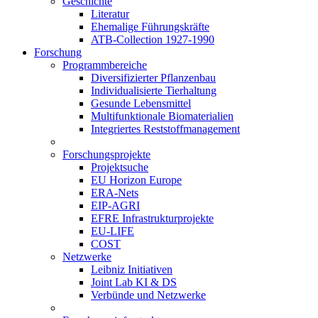
Geschichte
Literatur
Ehemalige Führungskräfte
ATB-Collection 1927-1990
Forschung
Programmbereiche
Diversifizierter Pflanzenbau
Individualisierte Tierhaltung
Gesunde Lebensmittel
Multifunktionale Biomaterialien
Integriertes Reststoffmanagement
Forschungsprojekte
Projektsuche
EU Horizon Europe
ERA-Nets
EIP-AGRI
EFRE Infrastrukturprojekte
EU-LIFE
COST
Netzwerke
Leibniz Initiativen
Joint Lab KI & DS
Verbünde und Netzwerke