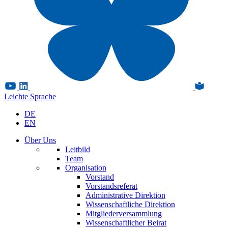
Leichte Sprache
DE
EN
Über Uns
Leitbild
Team
Organisation
Vorstand
Vorstandsreferat
Administrative Direktion
Wissenschaftliche Direktion
Mitgliederversammlung
Wissenschaftlicher Beirat