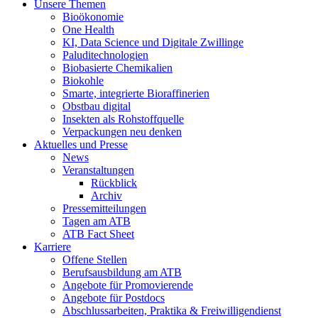
Unsere Themen
Bioökonomie
One Health
KI, Data Science und Digitale Zwillinge
Paluditechnologien
Biobasierte Chemikalien
Biokohle
Smarte, integrierte Bioraffinerien
Obstbau digital
Insekten als Rohstoffquelle
Verpackungen neu denken
Aktuelles und Presse
News
Veranstaltungen
Rückblick
Archiv
Pressemitteilungen
Tagen am ATB
ATB Fact Sheet
Karriere
Offene Stellen
Berufsausbildung am ATB
Angebote für Promovierende
Angebote für Postdocs
Abschlussarbeiten, Praktika & Freiwilligendienst