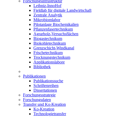
Forschungsinfrastruktur
Leibniz-InnoHof
Fieldlab für digitale Landwirtschaft
Zentrale Analytik
Mikrobiomlabor
Pilotanlage Biochemikalien
Pflanzenfasertechnikum
Agrarholz-Versuchsflächen
Biogastechnikum
Biokohletechnikum
Grenzschicht-Windkanal
Frischetechnikum
Trocknungstechnikum
Applikationslabore
Bibliothek
Publikationen
Publikationssuche
Schriftenreihen
Dissertationen
Forschungsstrategie
Forschungsdaten
Transfer und Ko-Kreation
Ko-Kreation
Technologietransfer