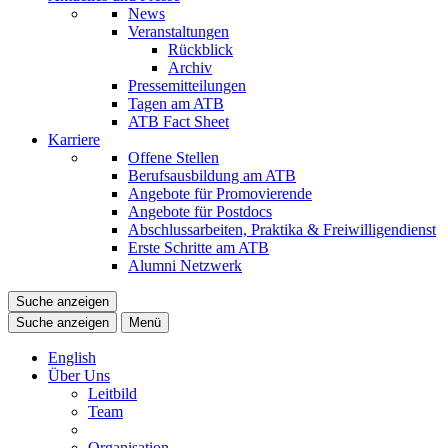
News
Veranstaltungen
Rückblick
Archiv
Pressemitteilungen
Tagen am ATB
ATB Fact Sheet
Karriere
Offene Stellen
Berufsausbildung am ATB
Angebote für Promovierende
Angebote für Postdocs
Abschlussarbeiten, Praktika & Freiwilligendienst
Erste Schritte am ATB
Alumni Netzwerk
Suche anzeigen
Suche anzeigen
Menü
English
Über Uns
Leitbild
Team
Organisation