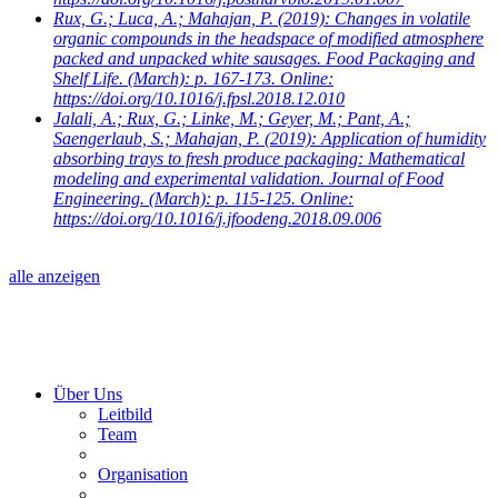
Rux, G.; Luca, A.; Mahajan, P.
(2019): Changes in volatile
organic compounds in the headspace of modified atmosphere
packed and unpacked white sausages. Food Packaging and
Shelf Life. (March): p. 167-173. Online:
https://doi.org/10.1016/j.fpsl.2018.12.010
Jalali, A.; Rux, G.; Linke, M.; Geyer, M.; Pant, A.;
Saengerlaub, S.; Mahajan, P.
(2019): Application of humidity
absorbing trays to fresh produce packaging: Mathematical
modeling and experimental validation. Journal of Food
Engineering. (March): p. 115-125. Online:
https://doi.org/10.1016/j.jfoodeng.2018.09.006
alle anzeigen
Über Uns
Leitbild
Team
Organisation