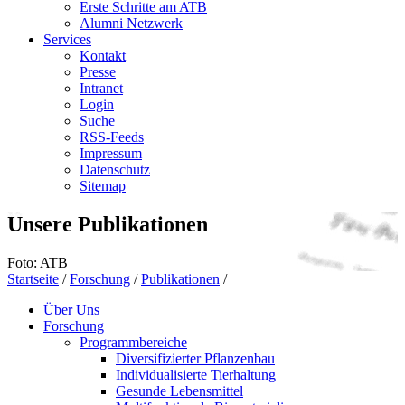
Erste Schritte am ATB
Alumni Netzwerk
Services
Kontakt
Presse
Intranet
Login
Suche
RSS-Feeds
Impressum
Datenschutz
Sitemap
Unsere Publikationen
Foto: ATB
Startseite
/
Forschung
/
Publikationen
/
Über Uns
Forschung
Programmbereiche
Diversifizierter Pflanzenbau
Individualisierte Tierhaltung
Gesunde Lebensmittel