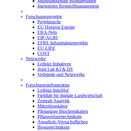
Multifunktionale Biomaterialien
Integriertes Reststoffmanagement
Forschungsprojekte
Projektsuche
EU Horizon Europe
ERA-Nets
EIP-AGRI
EFRE Infrastrukturprojekte
EU-LIFE
COST
Netzwerke
Leibniz Initiativen
Joint Lab KI & DS
Verbünde und Netzwerke
Forschungsinfrastruktur
Leibniz-InnoHof
Fieldlab für digitale Landwirtschaft
Zentrale Analytik
Mikrobiomlabor
Pilotanlage Biochemikalien
Pflanzenfasertechnikum
Agrarholz-Versuchsflächen
Biogastechnikum