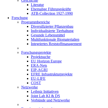
Geschichte
Literatur
Ehemalige Führungskräfte
ATB-Collection 1927-1990
Forschung
Programmbereiche
Diversifizierter Pflanzenbau
Individualisierte Tierhaltung
Gesunde Lebensmittel
Multifunktionale Biomaterialien
Integriertes Reststoffmanagement
Forschungsprojekte
Projektsuche
EU Horizon Europe
ERA-Nets
EIP-AGRI
EFRE Infrastrukturprojekte
EU-LIFE
COST
Netzwerke
Leibniz Initiativen
Joint Lab KI & DS
Verbünde und Netzwerke