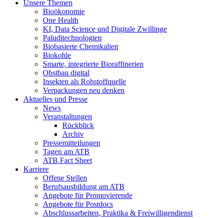
Unsere Themen
Bioökonomie
One Health
KI, Data Science und Digitale Zwillinge
Paluditechnologien
Biobasierte Chemikalien
Biokohle
Smarte, integrierte Bioraffinerien
Obstbau digital
Insekten als Rohstoffquelle
Verpackungen neu denken
Aktuelles und Presse
News
Veranstaltungen
Rückblick
Archiv
Pressemitteilungen
Tagen am ATB
ATB Fact Sheet
Karriere
Offene Stellen
Berufsausbildung am ATB
Angebote für Promovierende
Angebote für Postdocs
Abschlussarbeiten, Praktika & Freiwilligendienst