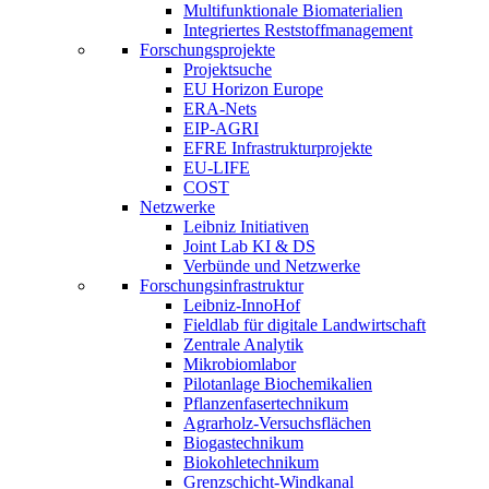
Multifunktionale Biomaterialien
Integriertes Reststoffmanagement
Forschungsprojekte
Projektsuche
EU Horizon Europe
ERA-Nets
EIP-AGRI
EFRE Infrastrukturprojekte
EU-LIFE
COST
Netzwerke
Leibniz Initiativen
Joint Lab KI & DS
Verbünde und Netzwerke
Forschungsinfrastruktur
Leibniz-InnoHof
Fieldlab für digitale Landwirtschaft
Zentrale Analytik
Mikrobiomlabor
Pilotanlage Biochemikalien
Pflanzenfasertechnikum
Agrarholz-Versuchsflächen
Biogastechnikum
Biokohletechnikum
Grenzschicht-Windkanal