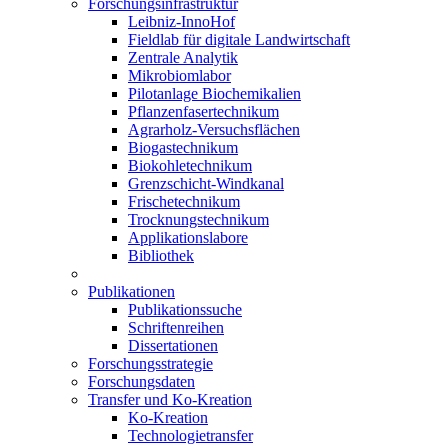
Forschungsinfrastruktur
Leibniz-InnoHof
Fieldlab für digitale Landwirtschaft
Zentrale Analytik
Mikrobiomlabor
Pilotanlage Biochemikalien
Pflanzenfasertechnikum
Agrarholz-Versuchsflächen
Biogastechnikum
Biokohletechnikum
Grenzschicht-Windkanal
Frischetechnikum
Trocknungstechnikum
Applikationslabore
Bibliothek
Publikationen
Publikationssuche
Schriftenreihen
Dissertationen
Forschungsstrategie
Forschungsdaten
Transfer und Ko-Kreation
Ko-Kreation
Technologietransfer