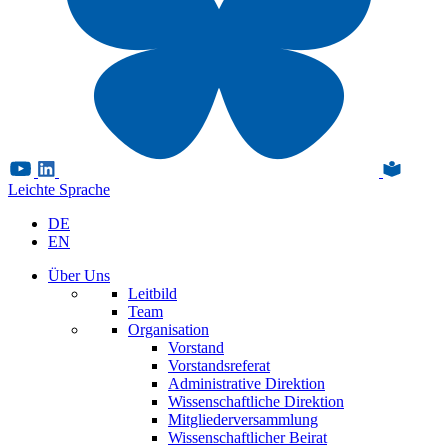
Leichte Sprache
DE
EN
Über Uns
Leitbild
Team
Organisation
Vorstand
Vorstandsreferat
Administrative Direktion
Wissenschaftliche Direktion
Mitgliederversammlung
Wissenschaftlicher Beirat