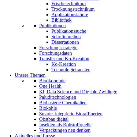
Frischetechnikum
Trocknungstechnikum
Applikationslabore
Bibliothek
Publikationen
Publikationssuche
Schriftenreihen
Dissertationen
Forschungsstrategie
Forschungsdaten
Transfer und Ko-Kreation
Ko-Kreation
Technologietransfer
Unsere Themen
Bioökonomie
One Health
KI, Data Science und Digitale Zwillinge
Paluditechnologien
Biobasierte Chemikalien
Biokohle
Smarte, integrierte Bioraffinerien
Obstbau digital
Insekten als Rohstoffquelle
Verpackungen neu denken
Aktuelles und Presse