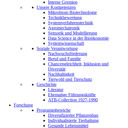
Interne Gremien
Unsere Kompetenzen
Mikrobiom Biotechnologie
Technikbewertung
Systemverfahrenstechnik
Agromechatronik
Sensorik und Modellierung
Data Science in der Bioökonomie
Systemwissenschaft
Soziale Verantwortung
Nachwuchsförderung
Beruf und Familie
Chancengleichheit, Inklusion und
Diversität
Nachhaltigkeit
Tierwohl und Tierschutz
Geschichte
Literatur
Ehemalige Führungskräfte
ATB-Collection 1927-1990
Forschung
Programmbereiche
Diversifizierter Pflanzenbau
Individualisierte Tierhaltung
Gesunde Lebensmittel