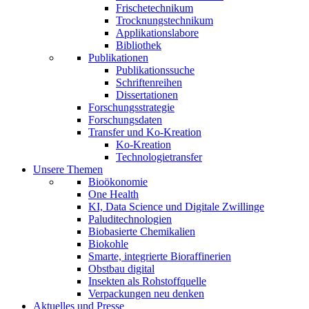
Frischetechnikum
Trocknungstechnikum
Applikationslabore
Bibliothek
Publikationen
Publikationssuche
Schriftenreihen
Dissertationen
Forschungsstrategie
Forschungsdaten
Transfer und Ko-Kreation
Ko-Kreation
Technologietransfer
Unsere Themen
Bioökonomie
One Health
KI, Data Science und Digitale Zwillinge
Paluditechnologien
Biobasierte Chemikalien
Biokohle
Smarte, integrierte Bioraffinerien
Obstbau digital
Insekten als Rohstoffquelle
Verpackungen neu denken
Aktuelles und Presse