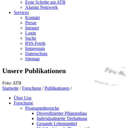
Erste Schritte am ATB
Alumni Netzwerk
Services
Kontakt
Presse
Intranet
Login
Suche
RSS-Feeds
Impressum
Datenschutz
Sitemap
Unsere Publikationen
Foto: ATB
Startseite
/
Forschung
/
Publikationen
/
Über Uns
Forschung
Programmbereiche
Diversifizierter Pflanzenbau
Individualisierte Tierhaltung
Gesunde Lebensmittel