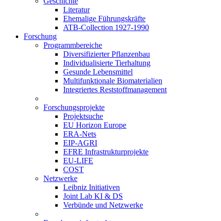
Geschichte
Literatur
Ehemalige Führungskräfte
ATB-Collection 1927-1990
Forschung
Programmbereiche
Diversifizierter Pflanzenbau
Individualisierte Tierhaltung
Gesunde Lebensmittel
Multifunktionale Biomaterialien
Integriertes Reststoffmanagement
Forschungsprojekte
Projektsuche
EU Horizon Europe
ERA-Nets
EIP-AGRI
EFRE Infrastrukturprojekte
EU-LIFE
COST
Netzwerke
Leibniz Initiativen
Joint Lab KI & DS
Verbünde und Netzwerke