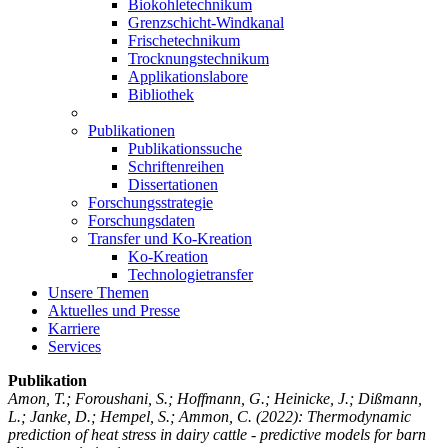
Biokohletechnikum
Grenzschicht-Windkanal
Frischetechnikum
Trocknungstechnikum
Applikationslabore
Bibliothek
Publikationen
Publikationssuche
Schriftenreihen
Dissertationen
Forschungsstrategie
Forschungsdaten
Transfer und Ko-Kreation
Ko-Kreation
Technologietransfer
Unsere Themen
Aktuelles und Presse
Karriere
Services
Publikation
Amon, T.; Foroushani, S.; Hoffmann, G.; Heinicke, J.; Dißmann,
L.; Janke, D.; Hempel, S.; Ammon, C.
(2022): Thermodynamic
prediction of heat stress in dairy cattle - predictive models for barn