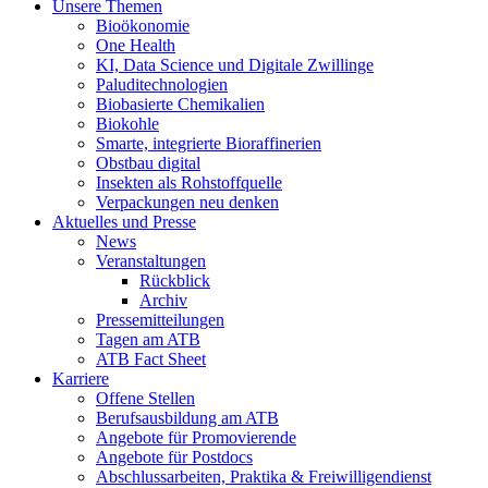
Unsere Themen
Bioökonomie
One Health
KI, Data Science und Digitale Zwillinge
Paluditechnologien
Biobasierte Chemikalien
Biokohle
Smarte, integrierte Bioraffinerien
Obstbau digital
Insekten als Rohstoffquelle
Verpackungen neu denken
Aktuelles und Presse
News
Veranstaltungen
Rückblick
Archiv
Pressemitteilungen
Tagen am ATB
ATB Fact Sheet
Karriere
Offene Stellen
Berufsausbildung am ATB
Angebote für Promovierende
Angebote für Postdocs
Abschlussarbeiten, Praktika & Freiwilligendienst