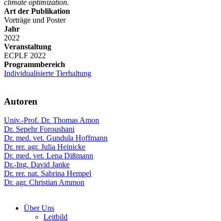
climate optimization.
Art der Publikation
Vorträge und Poster
Jahr
2022
Veranstaltung
ECPLF 2022
Programmbereich
Individualisierte Tierhaltung
Autoren
Univ.-Prof. Dr. Thomas Amon
Dr. Sepehr Foroushani
Dr. med. vet. Gundula Hoffmann
Dr. rer. agr. Julia Heinicke
Dr. med. vet. Lena Dißmann
Dr.-Ing. David Janke
Dr. rer. nat. Sabrina Hempel
Dr. agr. Christian Ammon
Über Uns
Leitbild