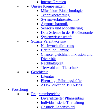
Interne Gremien
Unsere Kompetenzen
Mikrobiom Biotechnologie
Technikbewertung
Systemverfahrenstechnik
Agromechatronik
Sensorik und Modellierung
Data Science in der Bioökonomie
Systemwissenschaft
Soziale Verantwortung
Nachwuchsförderung
Beruf und Familie
Chancengleichheit, Inklusion und
Diversität
Nachhaltigkeit
Tierwohl und Tierschutz
Geschichte
Literatur
Ehemalige Führungskräfte
ATB-Collection 1927-1990
Forschung
Programmbereiche
Diversifizierter Pflanzenbau
Individualisierte Tierhaltung
Gesunde Lebensmittel