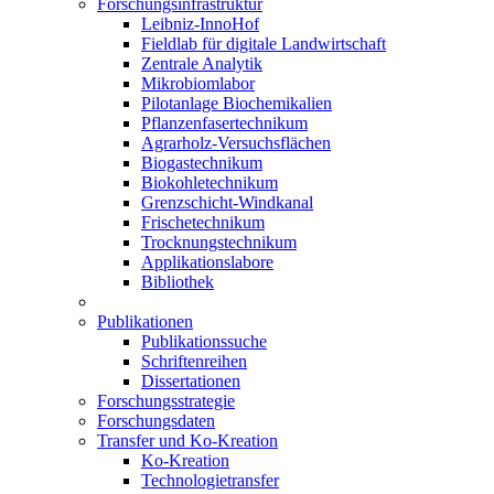
Forschungsinfrastruktur
Leibniz-InnoHof
Fieldlab für digitale Landwirtschaft
Zentrale Analytik
Mikrobiomlabor
Pilotanlage Biochemikalien
Pflanzenfasertechnikum
Agrarholz-Versuchsflächen
Biogastechnikum
Biokohletechnikum
Grenzschicht-Windkanal
Frischetechnikum
Trocknungstechnikum
Applikationslabore
Bibliothek
Publikationen
Publikationssuche
Schriftenreihen
Dissertationen
Forschungsstrategie
Forschungsdaten
Transfer und Ko-Kreation
Ko-Kreation
Technologietransfer