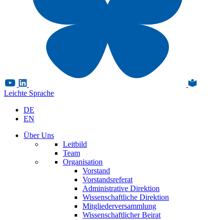
Leichte Sprache
DE
EN
Über Uns
Leitbild
Team
Organisation
Vorstand
Vorstandsreferat
Administrative Direktion
Wissenschaftliche Direktion
Mitgliederversammlung
Wissenschaftlicher Beirat