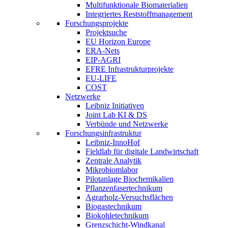
Multifunktionale Biomaterialien
Integriertes Reststoffmanagement
Forschungsprojekte
Projektsuche
EU Horizon Europe
ERA-Nets
EIP-AGRI
EFRE Infrastrukturprojekte
EU-LIFE
COST
Netzwerke
Leibniz Initiativen
Joint Lab KI & DS
Verbünde und Netzwerke
Forschungsinfrastruktur
Leibniz-InnoHof
Fieldlab für digitale Landwirtschaft
Zentrale Analytik
Mikrobiomlabor
Pilotanlage Biochemikalien
Pflanzenfasertechnikum
Agrarholz-Versuchsflächen
Biogastechnikum
Biokohletechnikum
Grenzschicht-Windkanal