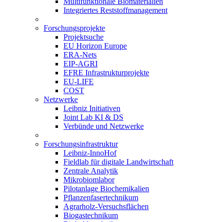
Multifunktionale Biomaterialien
Integriertes Reststoffmanagement
Forschungsprojekte
Projektsuche
EU Horizon Europe
ERA-Nets
EIP-AGRI
EFRE Infrastrukturprojekte
EU-LIFE
COST
Netzwerke
Leibniz Initiativen
Joint Lab KI & DS
Verbünde und Netzwerke
Forschungsinfrastruktur
Leibniz-InnoHof
Fieldlab für digitale Landwirtschaft
Zentrale Analytik
Mikrobiomlabor
Pilotanlage Biochemikalien
Pflanzenfasertechnikum
Agrarholz-Versuchsflächen
Biogastechnikum