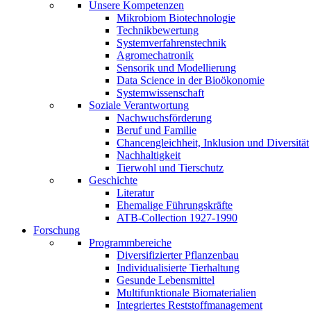
Unsere Kompetenzen
Mikrobiom Biotechnologie
Technikbewertung
Systemverfahrenstechnik
Agromechatronik
Sensorik und Modellierung
Data Science in der Bioökonomie
Systemwissenschaft
Soziale Verantwortung
Nachwuchsförderung
Beruf und Familie
Chancengleichheit, Inklusion und Diversität
Nachhaltigkeit
Tierwohl und Tierschutz
Geschichte
Literatur
Ehemalige Führungskräfte
ATB-Collection 1927-1990
Forschung
Programmbereiche
Diversifizierter Pflanzenbau
Individualisierte Tierhaltung
Gesunde Lebensmittel
Multifunktionale Biomaterialien
Integriertes Reststoffmanagement