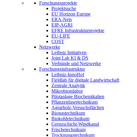
Forschungsprojekte
Projektsuche
EU Horizon Europe
ERA-Nets
EIP-AGRI
EFRE Infrastrukturprojekte
EU-LIFE
COST
Netzwerke
Leibniz Initiativen
Joint Lab KI & DS
Verbünde und Netzwerke
Forschungsinfrastruktur
Leibniz-InnoHof
Fieldlab für digitale Landwirtschaft
Zentrale Analytik
Mikrobiomlabor
Pilotanlage Biochemikalien
Pflanzenfasertechnikum
Agrarholz-Versuchsflächen
Biogastechnikum
Biokohletechnikum
Grenzschicht-Windkanal
Frischetechnikum
Trocknungstechnikum