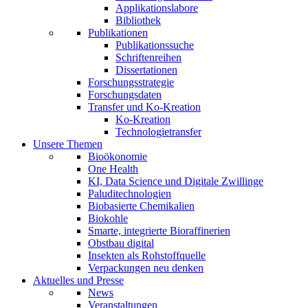
Applikationslabore
Bibliothek
Publikationen
Publikationssuche
Schriftenreihen
Dissertationen
Forschungsstrategie
Forschungsdaten
Transfer und Ko-Kreation
Ko-Kreation
Technologietransfer
Unsere Themen
Bioökonomie
One Health
KI, Data Science und Digitale Zwillinge
Paluditechnologien
Biobasierte Chemikalien
Biokohle
Smarte, integrierte Bioraffinerien
Obstbau digital
Insekten als Rohstoffquelle
Verpackungen neu denken
Aktuelles und Presse
News
Veranstaltungen