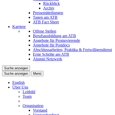
Rückblick
Archiv
Pressemitteilungen
Tagen am ATB
ATB Fact Sheet
Karriere
Offene Stellen
Berufsausbildung am ATB
Angebote für Promovierende
Angebote für Postdocs
Abschlussarbeiten, Praktika & Freiwilligendienst
Erste Schritte am ATB
Alumni Netzwerk
Suche anzeigen
Suche anzeigen
Menü
English
Über Uns
Leitbild
Team
Organisation
Vorstand
Vorstandsreferat