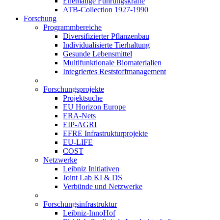
Ehemalige Führungskräfte
ATB-Collection 1927-1990
Forschung
Programmbereiche
Diversifizierter Pflanzenbau
Individualisierte Tierhaltung
Gesunde Lebensmittel
Multifunktionale Biomaterialien
Integriertes Reststoffmanagement
Forschungsprojekte
Projektsuche
EU Horizon Europe
ERA-Nets
EIP-AGRI
EFRE Infrastrukturprojekte
EU-LIFE
COST
Netzwerke
Leibniz Initiativen
Joint Lab KI & DS
Verbünde und Netzwerke
Forschungsinfrastruktur
Leibniz-InnoHof