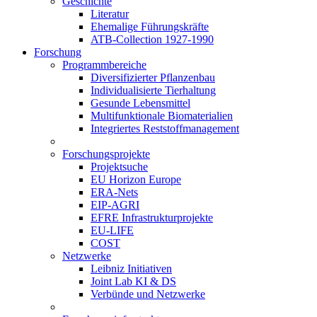
Geschichte
Literatur
Ehemalige Führungskräfte
ATB-Collection 1927-1990
Forschung
Programmbereiche
Diversifizierter Pflanzenbau
Individualisierte Tierhaltung
Gesunde Lebensmittel
Multifunktionale Biomaterialien
Integriertes Reststoffmanagement
Forschungsprojekte
Projektsuche
EU Horizon Europe
ERA-Nets
EIP-AGRI
EFRE Infrastrukturprojekte
EU-LIFE
COST
Netzwerke
Leibniz Initiativen
Joint Lab KI & DS
Verbünde und Netzwerke