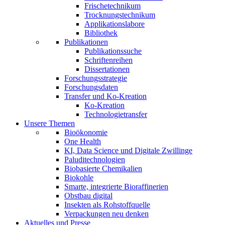
Frischetechnikum
Trocknungstechnikum
Applikationslabore
Bibliothek
Publikationen
Publikationssuche
Schriftenreihen
Dissertationen
Forschungsstrategie
Forschungsdaten
Transfer und Ko-Kreation
Ko-Kreation
Technologietransfer
Unsere Themen
Bioökonomie
One Health
KI, Data Science und Digitale Zwillinge
Paluditechnologien
Biobasierte Chemikalien
Biokohle
Smarte, integrierte Bioraffinerien
Obstbau digital
Insekten als Rohstoffquelle
Verpackungen neu denken
Aktuelles und Presse