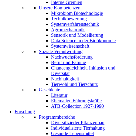
Interne Gremien
Unsere Kompetenzen
Mikrobiom Biotechnologie
Technikbewertung
Systemverfahrenstechnik
Agromechatronik
Sensorik und Modellierung
Data Science in der Bioökonomie
Systemwissenschaft
Soziale Verantwortung
Nachwuchsförderung
Beruf und Familie
Chancengleichheit, Inklusion und
Diversität
Nachhaltigkeit
Tierwohl und Tierschutz
Geschichte
Literatur
Ehemalige Führungskräfte
ATB-Collection 1927-1990
Forschung
Programmbereiche
Diversifizierter Pflanzenbau
Individualisierte Tierhaltung
Gesunde Lebensmittel