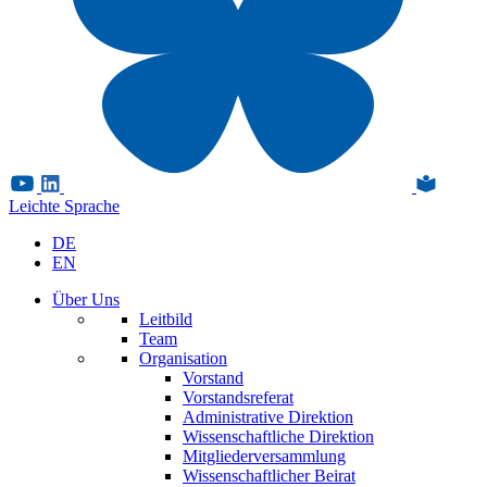
Leichte Sprache
DE
EN
Über Uns
Leitbild
Team
Organisation
Vorstand
Vorstandsreferat
Administrative Direktion
Wissenschaftliche Direktion
Mitgliederversammlung
Wissenschaftlicher Beirat