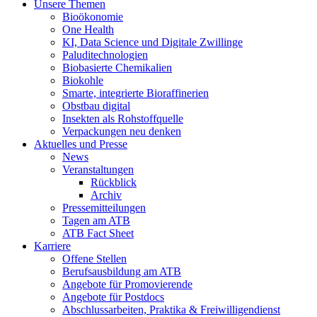
Unsere Themen
Bioökonomie
One Health
KI, Data Science und Digitale Zwillinge
Paluditechnologien
Biobasierte Chemikalien
Biokohle
Smarte, integrierte Bioraffinerien
Obstbau digital
Insekten als Rohstoffquelle
Verpackungen neu denken
Aktuelles und Presse
News
Veranstaltungen
Rückblick
Archiv
Pressemitteilungen
Tagen am ATB
ATB Fact Sheet
Karriere
Offene Stellen
Berufsausbildung am ATB
Angebote für Promovierende
Angebote für Postdocs
Abschlussarbeiten, Praktika & Freiwilligendienst