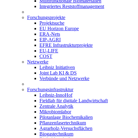
Multifunktionale Biomaterialien
Integriertes Reststoffmanagement
Forschungsprojekte
Projektsuche
EU Horizon Europe
ERA-Nets
EIP-AGRI
EFRE Infrastrukturprojekte
EU-LIFE
COST
Netzwerke
Leibniz Initiativen
Joint Lab KI & DS
Verbünde und Netzwerke
Forschungsinfrastruktur
Leibniz-InnoHof
Fieldlab für digitale Landwirtschaft
Zentrale Analytik
Mikrobiomlabor
Pilotanlage Biochemikalien
Pflanzenfasertechnikum
Agrarholz-Versuchsflächen
Biogastechnikum