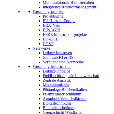
Multifunktionale Biomaterialien
Integriertes Reststoffmanagement
Forschungsprojekte
Projektsuche
EU Horizon Europe
ERA-Nets
EIP-AGRI
EFRE Infrastrukturprojekte
EU-LIFE
COST
Netzwerke
Leibniz Initiativen
Joint Lab KI & DS
Verbünde und Netzwerke
Forschungsinfrastruktur
Leibniz-InnoHof
Fieldlab für digitale Landwirtschaft
Zentrale Analytik
Mikrobiomlabor
Pilotanlage Biochemikalien
Pflanzenfasertechnikum
Agrarholz-Versuchsflächen
Biogastechnikum
Biokohletechnikum
Grenzschicht-Windkanal