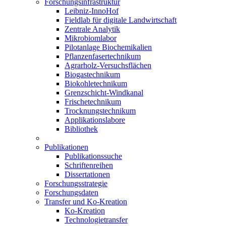
Forschungsinfrastruktur
Leibniz-InnoHof
Fieldlab für digitale Landwirtschaft
Zentrale Analytik
Mikrobiomlabor
Pilotanlage Biochemikalien
Pflanzenfasertechnikum
Agrarholz-Versuchsflächen
Biogastechnikum
Biokohletechnikum
Grenzschicht-Windkanal
Frischetechnikum
Trocknungstechnikum
Applikationslabore
Bibliothek
Publikationen
Publikationssuche
Schriftenreihen
Dissertationen
Forschungsstrategie
Forschungsdaten
Transfer und Ko-Kreation
Ko-Kreation
Technologietransfer