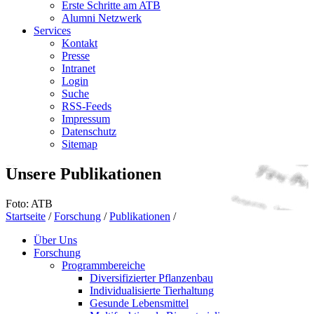
Erste Schritte am ATB
Alumni Netzwerk
Services
Kontakt
Presse
Intranet
Login
Suche
RSS-Feeds
Impressum
Datenschutz
Sitemap
Unsere Publikationen
Foto: ATB
Startseite
/
Forschung
/
Publikationen
/
Über Uns
Forschung
Programmbereiche
Diversifizierter Pflanzenbau
Individualisierte Tierhaltung
Gesunde Lebensmittel