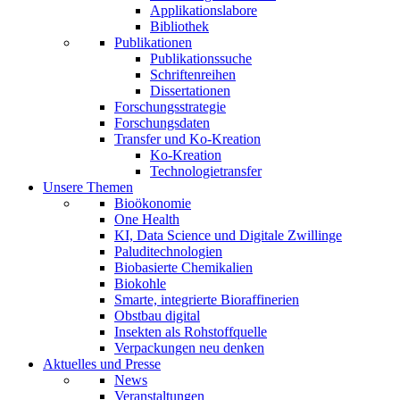
Applikationslabore
Bibliothek
Publikationen
Publikationssuche
Schriftenreihen
Dissertationen
Forschungsstrategie
Forschungsdaten
Transfer und Ko-Kreation
Ko-Kreation
Technologietransfer
Unsere Themen
Bioökonomie
One Health
KI, Data Science und Digitale Zwillinge
Paluditechnologien
Biobasierte Chemikalien
Biokohle
Smarte, integrierte Bioraffinerien
Obstbau digital
Insekten als Rohstoffquelle
Verpackungen neu denken
Aktuelles und Presse
News
Veranstaltungen