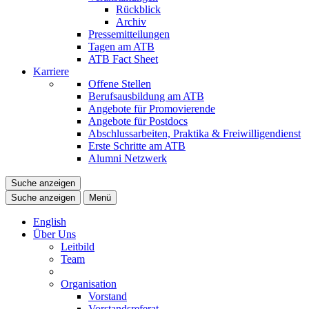
Rückblick
Archiv
Pressemitteilungen
Tagen am ATB
ATB Fact Sheet
Karriere
Offene Stellen
Berufsausbildung am ATB
Angebote für Promovierende
Angebote für Postdocs
Abschlussarbeiten, Praktika & Freiwilligendienst
Erste Schritte am ATB
Alumni Netzwerk
Suche anzeigen
Suche anzeigen
Menü
English
Über Uns
Leitbild
Team
Organisation
Vorstand
Vorstandsreferat