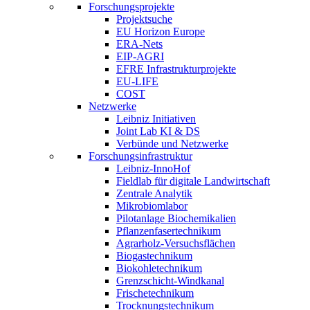
Forschungsprojekte
Projektsuche
EU Horizon Europe
ERA-Nets
EIP-AGRI
EFRE Infrastrukturprojekte
EU-LIFE
COST
Netzwerke
Leibniz Initiativen
Joint Lab KI & DS
Verbünde und Netzwerke
Forschungsinfrastruktur
Leibniz-InnoHof
Fieldlab für digitale Landwirtschaft
Zentrale Analytik
Mikrobiomlabor
Pilotanlage Biochemikalien
Pflanzenfasertechnikum
Agrarholz-Versuchsflächen
Biogastechnikum
Biokohletechnikum
Grenzschicht-Windkanal
Frischetechnikum
Trocknungstechnikum