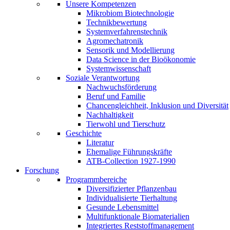
Unsere Kompetenzen
Mikrobiom Biotechnologie
Technikbewertung
Systemverfahrenstechnik
Agromechatronik
Sensorik und Modellierung
Data Science in der Bioökonomie
Systemwissenschaft
Soziale Verantwortung
Nachwuchsförderung
Beruf und Familie
Chancengleichheit, Inklusion und Diversität
Nachhaltigkeit
Tierwohl und Tierschutz
Geschichte
Literatur
Ehemalige Führungskräfte
ATB-Collection 1927-1990
Forschung
Programmbereiche
Diversifizierter Pflanzenbau
Individualisierte Tierhaltung
Gesunde Lebensmittel
Multifunktionale Biomaterialien
Integriertes Reststoffmanagement