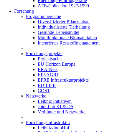
Ehemalige Führungskräfte
ATB-Collection 1927-1990
Forschung
Programmbereiche
Diversifizierter Pflanzenbau
Individualisierte Tierhaltung
Gesunde Lebensmittel
Multifunktionale Biomaterialien
Integriertes Reststoffmanagement
Forschungsprojekte
Projektsuche
EU Horizon Europe
ERA-Nets
EIP-AGRI
EFRE Infrastrukturprojekte
EU-LIFE
COST
Netzwerke
Leibniz Initiativen
Joint Lab KI & DS
Verbünde und Netzwerke
Forschungsinfrastruktur
Leibniz-InnoHof