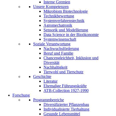
Interne Gremien
Unsere Kompetenzen
Mikrobiom Biotechnologie
Technikbewertung
Systemverfahrenstechnik
Agromechatronik
Sensorik und Modellierung
Data Science in der Bioökonomie
Systemwissenschaft
Soziale Verantwortung
Nachwuchsförderung
Beruf und Familie
Chancengleichheit, Inklusion und
Diversität
Nachhaltigkeit
Tierwohl und Tierschutz
Geschichte
Literatur
Ehemalige Führungskräfte
ATB-Collection 1927-1990
Forschung
Programmbereiche
Diversifizierter Pflanzenbau
Individualisierte Tierhaltung
Gesunde Lebensmittel