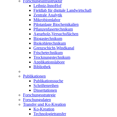
Forschungsinfrastruktur
Leibniz-InnoHof
Fieldlab für digitale Landwirtschaft
Zentrale Analytik
Mikrobiomlabor
Pilotanlage Biochemikalien
Pflanzenfasertechnikum
Agrarholz-Versuchsflächen
Biogastechnikum
Biokohletechnikum
Grenzschicht-Windkanal
Frischetechnikum
Trocknungstechnikum
Applikationslabore
Bibliothek
Publikationen
Publikationssuche
Schriftenreihen
Dissertationen
Forschungsstrategie
Forschungsdaten
Transfer und Ko-Kreation
Ko-Kreation
Technologietransfer