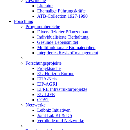
Geschichte
Literatur
Ehemalige Führungskräfte
ATB-Collection 1927-1990
Forschung
Programmbereiche
Diversifizierter Pflanzenbau
Individualisierte Tierhaltung
Gesunde Lebensmittel
Multifunktionale Biomaterialien
Integriertes Reststoffmanagement
Forschungsprojekte
Projektsuche
EU Horizon Europe
ERA-Nets
EIP-AGRI
EFRE Infrastrukturprojekte
EU-LIFE
COST
Netzwerke
Leibniz Initiativen
Joint Lab KI & DS
Verbünde und Netzwerke