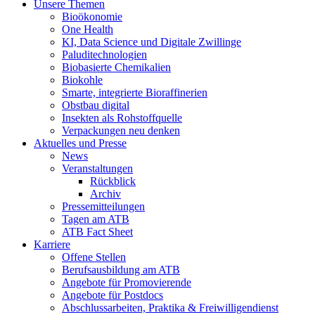
Unsere Themen
Bioökonomie
One Health
KI, Data Science und Digitale Zwillinge
Paluditechnologien
Biobasierte Chemikalien
Biokohle
Smarte, integrierte Bioraffinerien
Obstbau digital
Insekten als Rohstoffquelle
Verpackungen neu denken
Aktuelles und Presse
News
Veranstaltungen
Rückblick
Archiv
Pressemitteilungen
Tagen am ATB
ATB Fact Sheet
Karriere
Offene Stellen
Berufsausbildung am ATB
Angebote für Promovierende
Angebote für Postdocs
Abschlussarbeiten, Praktika & Freiwilligendienst