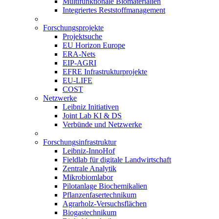
Multifunktionale Biomaterialien
Integriertes Reststoffmanagement
Forschungsprojekte
Projektsuche
EU Horizon Europe
ERA-Nets
EIP-AGRI
EFRE Infrastrukturprojekte
EU-LIFE
COST
Netzwerke
Leibniz Initiativen
Joint Lab KI & DS
Verbünde und Netzwerke
Forschungsinfrastruktur
Leibniz-InnoHof
Fieldlab für digitale Landwirtschaft
Zentrale Analytik
Mikrobiomlabor
Pilotanlage Biochemikalien
Pflanzenfasertechnikum
Agrarholz-Versuchsflächen
Biogastechnikum