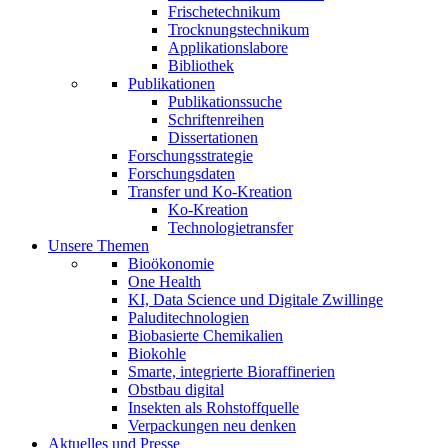
Frischetechnikum
Trocknungstechnikum
Applikationslabore
Bibliothek
Publikationen
Publikationssuche
Schriftenreihen
Dissertationen
Forschungsstrategie
Forschungsdaten
Transfer und Ko-Kreation
Ko-Kreation
Technologietransfer
Unsere Themen
Bioökonomie
One Health
KI, Data Science und Digitale Zwillinge
Paluditechnologien
Biobasierte Chemikalien
Biokohle
Smarte, integrierte Bioraffinerien
Obstbau digital
Insekten als Rohstoffquelle
Verpackungen neu denken
Aktuelles und Presse