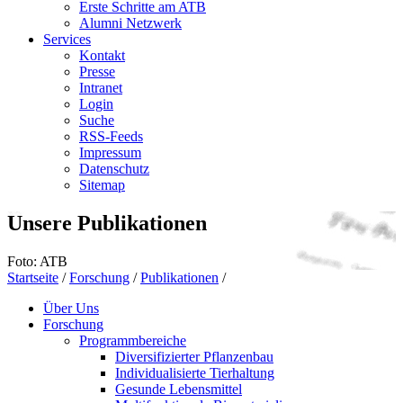
Erste Schritte am ATB
Alumni Netzwerk
Services
Kontakt
Presse
Intranet
Login
Suche
RSS-Feeds
Impressum
Datenschutz
Sitemap
Unsere Publikationen
Foto: ATB
Startseite
/
Forschung
/
Publikationen
/
Über Uns
Forschung
Programmbereiche
Diversifizierter Pflanzenbau
Individualisierte Tierhaltung
Gesunde Lebensmittel