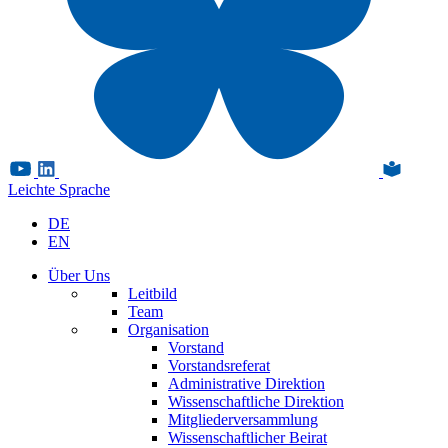
Leichte Sprache
DE
EN
Über Uns
Leitbild
Team
Organisation
Vorstand
Vorstandsreferat
Administrative Direktion
Wissenschaftliche Direktion
Mitgliederversammlung
Wissenschaftlicher Beirat