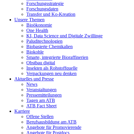
Forschungsstrategie
Forschungsdaten
Transfer und Ko-Kreation
Unsere Themen
Bioökonomie
One Health
KI, Data Science und Digitale Zwillinge
Paluditechnologien
Biobasierte Chemikalien
Biokohle
Smarte, integrierte Bioraffinerien
Obstbau digital
Insekten als Rohstoffquelle
Verpackungen neu denken
Aktuelles und Presse
News
Veranstaltungen
Pressemitteilungen
Tagen am ATB
ATB Fact Sheet
Karriere
Offene Stellen
Berufsausbildung am ATB
Angebote für Promovierende
Angebote für Postdocs