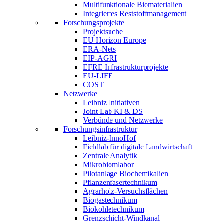
Multifunktionale Biomaterialien
Integriertes Reststoffmanagement
Forschungsprojekte
Projektsuche
EU Horizon Europe
ERA-Nets
EIP-AGRI
EFRE Infrastrukturprojekte
EU-LIFE
COST
Netzwerke
Leibniz Initiativen
Joint Lab KI & DS
Verbünde und Netzwerke
Forschungsinfrastruktur
Leibniz-InnoHof
Fieldlab für digitale Landwirtschaft
Zentrale Analytik
Mikrobiomlabor
Pilotanlage Biochemikalien
Pflanzenfasertechnikum
Agrarholz-Versuchsflächen
Biogastechnikum
Biokohletechnikum
Grenzschicht-Windkanal