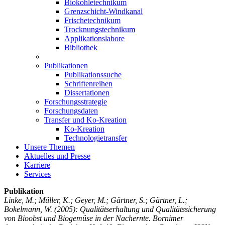
Biokohletechnikum
Grenzschicht-Windkanal
Frischetechnikum
Trocknungstechnikum
Applikationslabore
Bibliothek
Publikationen
Publikationssuche
Schriftenreihen
Dissertationen
Forschungsstrategie
Forschungsdaten
Transfer und Ko-Kreation
Ko-Kreation
Technologietransfer
Unsere Themen
Aktuelles und Presse
Karriere
Services
Publikation
Linke, M.; Müller, K.; Geyer, M.; Gärtner, S.; Gärtner, L.;
Bokelmann, W.
(2005): Qualitätserhaltung und Qualitätssicherung
von Bioobst und Biogemüse in der Nachernte. Bornimer